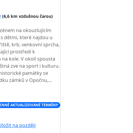
y
(6,6 km vzdušnou čarou)
azénem na okouzlujícím
 s dětmi, které najdou u
iště, krb, venkovní sprcha,
ající prostředí k
 na kole. V okolí spousta
štná zve na sport i kulturu.
historické památky se
lídku zámků v Opočnu,...
ENNĚ AKTUALIZOVANÉ TERMÍNY
ložit na později