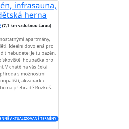
én, infrasauna,
a dětská herna
y
(7,1 km vzdušnou čarou)
amostatnými apartmány,
ěti. Ideální dovolená pro
dit nebudete: Je tu bazén,
 pískoviště, houpačka pro
í. V chatě na vás čeká
á příroda s možnostmi
oupališti, akvaparku.
ebo na přehradě Rozkoš.
ENNĚ AKTUALIZOVANÉ TERMÍNY