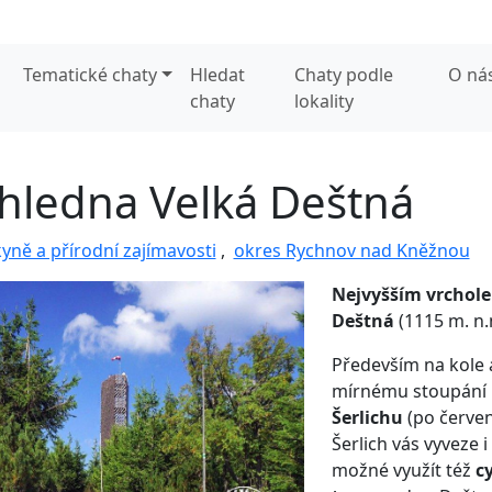
Tematické chaty
Hledat
Chaty podle
O ná
chaty
lokality
hledna Velká Deštná
kyně a přírodní zajímavosti
,
okres Rychnov nad Kněžnou
Nejvyšším vrchole
Deštná
(1115 m. n.
Především na kole a
mírnému stoupání
Šerlichu
(po červen
Šerlich vás vyveze i
možné využít též
c