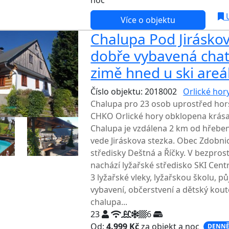
noc
U
Více o objektu
Chalupa Pod Jiráskov
dobře vybavená chat
zimě hned u ski areá
Číslo objektu: 2018002
Orlické hor
Chalupa pro 23 osob uprostřed hor
CHKO Orlické hory obklopena krása
Chalupa je vzdálena 2 km od hřeben
vede Jiráskova stezka. Obec Zdobnic
středisky Deštná a Říčky. V bezprost
nachází lyžařské středisko SKI Cent
3 lyžařské vleky, lyžařskou školu, p
vybavení, občerstvení a dětský kout
chalupa...
23
6
Od:
4.999 Kč
za objekt a noc
DENNĚ