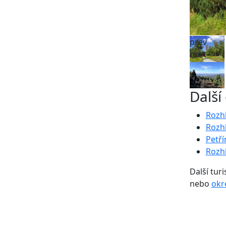
prev
next
Další
Rozh
Rozh
Petří
Rozh
Další turi
nebo
okr