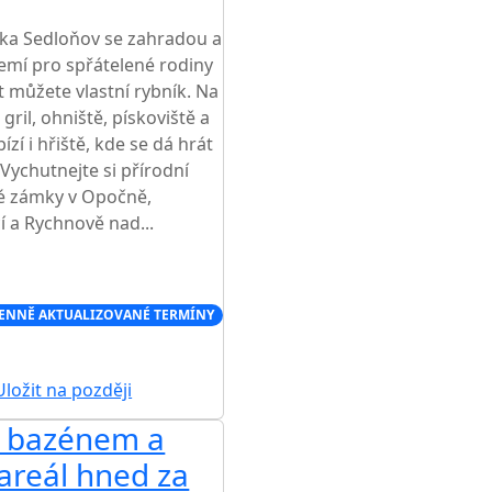
a Sedloňov se zahradou a
emí pro spřátelené rodiny
ít můžete vlastní rybník. Na
gril, ohniště, pískoviště a
í i hřiště, kde se dá hrát
Vychutnejte si přírodní
né zámky v Opočně,
í a Rychnově nad...
ENNĚ AKTUALIZOVANÉ TERMÍNY
ložit na později
s bazénem a
 areál hned za