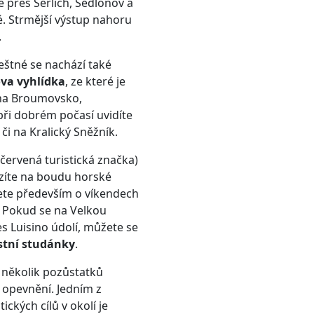
 přes Šerlich, Sedloňov a
é. Strmější výstup nahoru
.
eštné se nachází také
va vyhlídka
, ze které je
a Broumovsko,
při dobrém počasí uvidíte
či na Kralický Sněžník.
(červená turistická značka)
zíte na boudu horské
ete především o víkendech
. Pokud se na Velkou
s Luisino údolí, můžete se
stní studánky
.
í několik pozůstatků
opevnění. Jedním z
ických cílů v okolí je