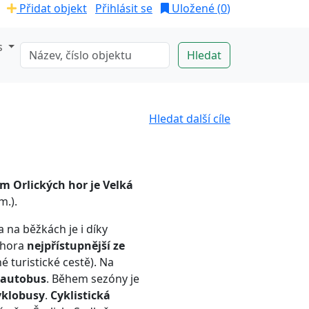
Přidat objekt
Přihlásit se
Uložené (
0
)
s
Hledat další cíle
m Orlických hor je Velká
m.).
 na běžkách je i díky
 hora
nejpřístupnější ze
é turistické cestě). Na
autobus
. Během sezóny je
yklobusy
.
Cyklistická