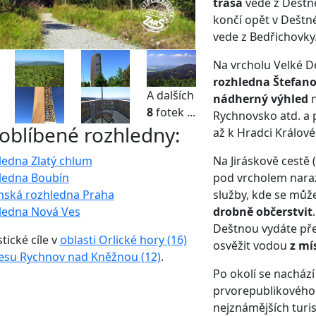
trasa
vede z Deštné
končí opět v Deštn
vede z Bedřichovky
Na vrcholu Velké D
rozhledna Štefano
A dalších
nádherný výhled
n
8
fotek ...
Rychnovsko atd. a 
 oblíbené rozhledny:
až k Hradci Králové 
Na Jiráskově cestě 
ledna Zlatý chlum
pod vrcholem nara
ledna Boubín
služby, kde se můž
nská rozhledna Praha
drobně občerstvit
ledna Nová Ves
Deštnou vydáte pře
stické cíle v
oblasti Orlické hory (16)
osvěžit vodou
z mí
esu Rychnov nad Kněžnou (12)
.
Po okolí se nacház
prvorepublikového 
nejznámějších turist