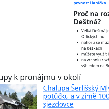
pevnost Hanička
.
Proč na ro
Deštná?
Velká Deštná j
Orlických hor
nahoru se může
na běžkách
můžete využít i
na vrcholu ro
výhledem na B
upy k pronájmu v okolí
Chalupa Šerlišský Mlý
potůčku a v zimě 10
sjezdovce