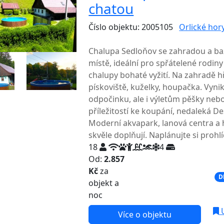
chatou
Číslo objektu: 2005105
Orlické hor
TOP HODNOCENÍ
Chalupa Sedloňov se zahradou a b
místě, ideální pro spřátelené rodiny
chalupy bohaté vyžití. Na zahradě hř
pískoviště, kuželky, houpačka. Vynik
odpočinku, ale i výletům pěšky nebo
příležitostí ke koupání, nedaleká De
Moderní akvapark, lanová centra a 
skvěle doplňují. Naplánujte si proh
18
4
Od:
2.857
Kč
za
NEJNIŽŠÍ CENA NA TRHU
D
objekt a
noc
U
Více o objektu