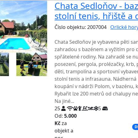
Chata Sedloňov - baz
stolní tenis, hřiště 
Číslo objektu: 2007004
Orlické hor
TOP HODNOCENÍ
Chata Sedloňov je vybavena pěti s
zahradou s bazénem a vyžitím pro d
spřátelené rodiny. Na zahradě se nu
posezení, pergola, prolézačky, krb,
děti, trampolína a sportovní vybaven
stolní tenis a infrasauna. Nádhern
koupání v nádrži Polom, v bazénu, k
Rybařit lze 200 metrů od chalupy n
Na jiné...
25
5
Od:
5.000
Kč
za
NEJNIŽŠÍ CENA NA TRHU
D
objekt a