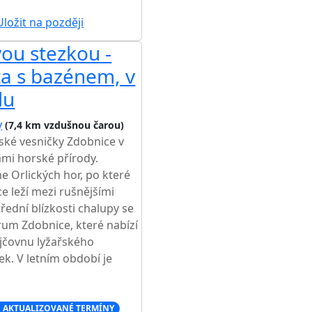
ložit na později
ou stezkou -
a s bazénem, v
lu
y
(7,4 km vzdušnou čarou)
ské vesničky Zdobnice v
mi horské přírody.
e Orlických hor, po které
e leží mezi rušnějšími
řední blízkosti chalupy se
rum Zdobnice, které nabízí
ůjčovnu lyžařského
ek. V letním období je
 AKTUALIZOVANÉ TERMÍNY