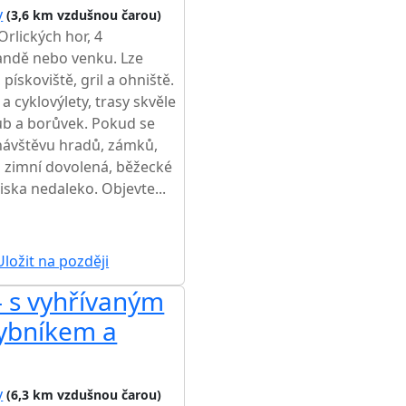
y
(3,6 km vzdušnou čarou)
Orlických hor, 4
andě nebo venku. Lze
 pískoviště, gril a ohniště.
a cyklovýlety, trasy skvěle
ub a borůvek. Pokud se
návštěvu hradů, zámků,
á zimní dovolená, běžecké
iska nedaleko. Objevte...
ŽŠÍ CENA NA TRHU
ložit na později
 s vyhřívaným
rybníkem a
y
(6,3 km vzdušnou čarou)