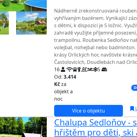
TOP HODNOCENÍ
Nádherně zrekonstruovaná roubenk
vyhřívaným bazénem. Vynikající záz
s dětmi, k dispozici je 5 ložnic. Využ
zahradě využijte příjemné posezení, 
trampolínu. Roubenka Sedloňov nabíz
volejbal, nohejbal nebo badminton. 
krásy Orlických hor, navštivte krás
Častolovicích, Doudlebách nad Orlic
16
5
Od:
3.414
Kč
za
NEJNIŽŠÍ CENA NA TRHU
D
objekt a
noc
U
Více o objektu
Chalupa Sedloňov - 
hřištěm pro děti, ski