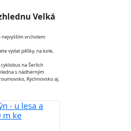
zhlednu Velká
e nejvyšším vrcholem
te vydat pěšky, na kole,
 cyklobus na Šerlich
zhledna s nádherným
roumovsko, Rychnovsko aj.
n - u lesa a
0 m ke