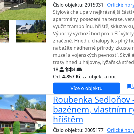
Číslo objektu: 2015031
Orlické hor
Stylová chalupa v nejkrásnější části 
apartmány, posezení na terase, ver
využít trampolínu, hřiště, skluzavku,
Výborný výchozí bod pro pěší výlety 
značené. Hned u chalupy les plný h
nabažíte nádherné přírody, zkuste 
muzeí a vojenských pevností. Skvěl
trasy hned u hájovny, lyžařská střed
18
4
Od:
4.857 Kč
za objekt a noc
NEJNI
U
Více o objektu
Roubenka Sedloňov -
bazénem, vlastním 
hřištěm
Číslo objektu: 2005177
Orlické hor