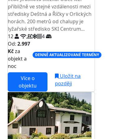
přibližně ve stejné vzdálenosti mezi
středisky Deštná a Říčky v Orlických
horách. 200 metrů od chalupy je
lyžařské středisko SKI Centrum...
12
4
Od:
2.997
Kč
za
DENNĚ AKTUALIZOVANÉ TERMÍNY
objekt a
noc
Uložit na
Více o
později
objektu