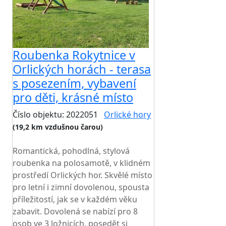
Roubenka Rokytnice v
Orlických horách - terasa
s posezením, vybavení
pro děti, krásné místo
Číslo objektu: 2022051
Orlické hory
(19,2 km vzdušnou čarou)
TOP HODNOCENÍ
Romantická, pohodlná, stylová
roubenka na polosamotě, v klidném
prostředí Orlických hor. Skvělé místo
pro letní i zimní dovolenou, spousta
příležitostí, jak se v každém věku
zabavit. Dovolená se nabízí pro 8
osob ve 3 ložnicích, posedět si