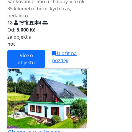
Sáňkování přímo u chalupy, v okolí
35 kilometrů běžeckých tras,
nedaleko...
18
4
Od:
5.000 Kč
za objekt a
NEJNIŽŠÍ CENA NA TRHU
noc
Uložit na
Více o
později
objektu