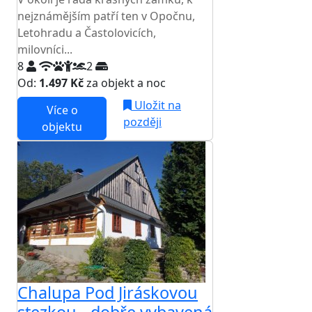
nejznámějším patří ten v Opočnu,
Letohradu a Častolovicích,
milovníci...
8
2
Od:
1.497 Kč
za objekt a noc
Uložit na
Více o
později
objektu
Chalupa Pod Jiráskovou