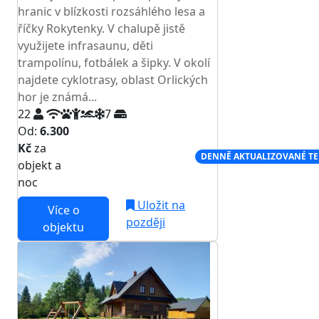
hranic v blízkosti rozsáhlého lesa a
říčky Rokytenky. V chalupě jistě
využijete infrasaunu, děti
trampolínu, fotbálek a šipky. V okolí
najdete cyklotrasy, oblast Orlických
hor je známá...
22
7
Od:
6.300
Kč
za
NEJNIŽŠÍ CENA NA TRHU
DENNĚ AKTUALIZOVANÉ T
objekt a
noc
Uložit na
Více o
později
objektu