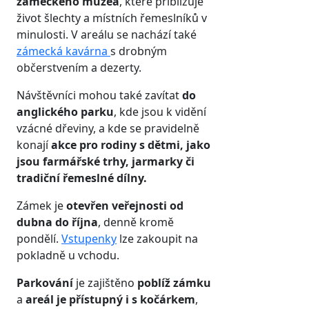
zámeckého muzea
, které přibližuje
život šlechty a místních řemeslníků v
minulosti. V areálu se nachází také
zámecká kavárna
s drobným
občerstvením a dezerty.
Návštěvníci mohou také zavítat
do
anglického parku
, kde jsou k vidění
vzácné dřeviny, a kde se pravidelně
konají
akce pro rodiny s dětmi, jako
jsou farmářské trhy, jarmarky či
tradiční řemeslné dílny.
Zámek je
otevřen veřejnosti od
dubna do října
, denně kromě
pondělí.
Vstupenky
lze zakoupit na
pokladně u vchodu.
Parkování
je zajištěno
poblíž zámku
a
areál je přístupný i s kočárkem
,