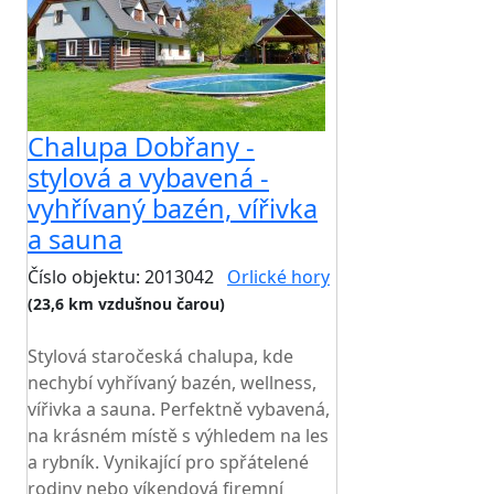
Chalupa Dobřany -
stylová a vybavená -
vyhřívaný bazén, vířivka
a sauna
Číslo objektu: 2013042
Orlické hory
(23,6 km vzdušnou čarou)
TOP HODNOCENÍ
Stylová staročeská chalupa, kde
nechybí vyhřívaný bazén, wellness,
vířivka a sauna. Perfektně vybavená,
na krásném místě s výhledem na les
a rybník. Vynikající pro spřátelené
rodiny nebo víkendová firemní