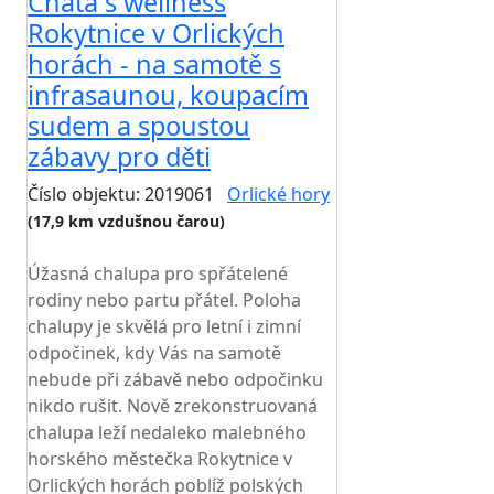
Chata s wellness
Rokytnice v Orlických
horách - na samotě s
infrasaunou, koupacím
sudem a spoustou
zábavy pro děti
Číslo objektu: 2019061
Orlické hory
(17,9 km vzdušnou čarou)
TOP HODNOCENÍ
Úžasná chalupa pro spřátelené
rodiny nebo partu přátel. Poloha
chalupy je skvělá pro letní i zimní
odpočinek, kdy Vás na samotě
nebude při zábavě nebo odpočinku
nikdo rušit. Nově zrekonstruovaná
chalupa leží nedaleko malebného
horského městečka Rokytnice v
Orlických horách poblíž polských