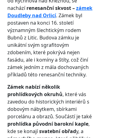
od Rychnova nad Kněžnou, se
nachází
renesanční skvost –
zámek
Doudleby nad Orlicí
. Zámek byl
postaven na konci 16. století
významným šlechtickým rodem
Bubnů z Litic. Budova zámku je
unikátní svým sgrafitovým
zdobením, které pokrývá nejen
fasádu, ale i komíny a štíty, což činí
zámek jedním z mála dochovaných
příkladů této renesanční techniky.
Zámek nabízí několik
prohlídkových okruhů
, které vás
zavedou do historických interiérů s
dobovým nábytkem, sbírkami
porcelánu a obrazů. Součástí je také
prohlídka původní barokní kaple
,
kde se konají
svatební obřad
y, a