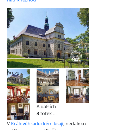
prev
next
A dalších
3
fotek ...
V
Královéhradeckém kraji
, nedaleko