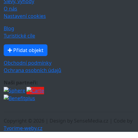
Slevy, výhody
O nás
Nastavení cookies
Blog
Turistické cíle
Přidat objekt
Obchodní podmínky
Ochrana osobních údajů
Naši partneři:
Copyright © 2026 | Design by SenseMedia.cz | Code by
Tvorime-weby.cz