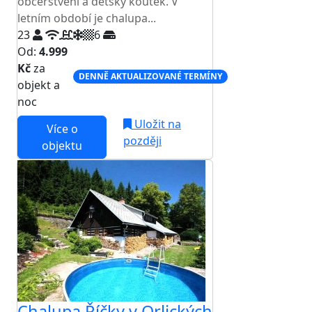
občerstvení a dětský koutek. V
letním období je chalupa...
23
6
Od:
4.999
Kč
za
DENNĚ AKTUALIZOVANÉ TERMÍNY
objekt a
noc
Uložit na
Více o
později
objektu
Chalupa Říčky v Orlických