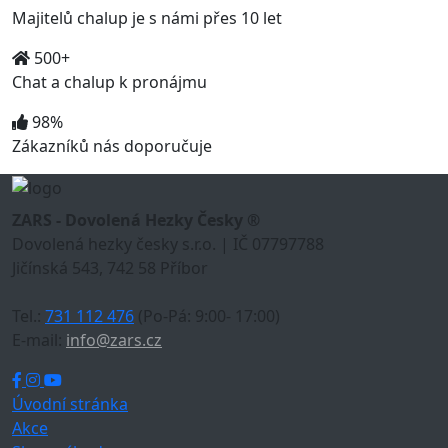
Majitelů chalup je s námi přes 10 let
500+
Chat a chalup k pronájmu
98%
Zákazníků nás doporučuje
ZARS - Dovolená Hezky Česky ®
Dovolená hezky česky s.r.o. | IČ 07797788
Jičínská 543, 742 58 Příbor
Tel.:
731 112 476
(Po-Pá: 9:00- 17:00)
E-mail:
info@zars.cz
Úvodní stránka
Akce