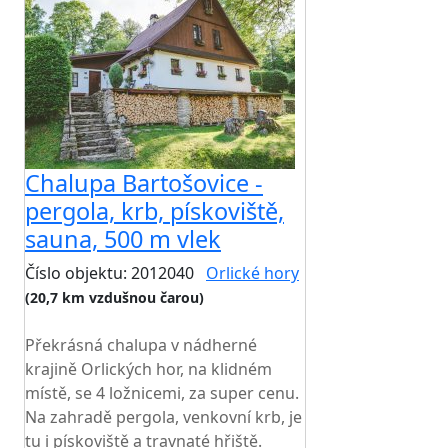
Chalupa Bartošovice -
pergola, krb, pískoviště,
sauna, 500 m vlek
Číslo objektu: 2012040
Orlické hory
(20,7 km vzdušnou čarou)
TOP HODNOCENÍ
Překrásná chalupa v nádherné
krajině Orlických hor, na klidném
místě, se 4 ložnicemi, za super cenu.
Na zahradě pergola, venkovní krb, je
tu i pískoviště a travnaté hřiště.