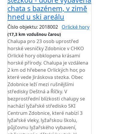
stezkou - dobře vybavená
chata s bazénem, v zimě
hned u ski areálu
Číslo objektu: 2018002
Orlické hory
(17,3 km vzdušnou čarou)
Chalupa pro 23 osob uprostřed
horské vesničky Zdobnice v CHKO
Orlické hory obklopena krásami
horské přírody. Chalupa je vzdálena
2 km od hřebene Orlických hor, po
které vede Jiráskova stezka. Obec
Zdobnice leží mezi rušnějšími
středisky Deštná a Říčky. V
bezprostřední blízkosti chalupy se
nachází lyžařské středisko SKI
Centrum Zdobnice, které nabízí 3
lyžařské vleky, lyžařskou školu,
půjčovnu lyžařského vybavení,