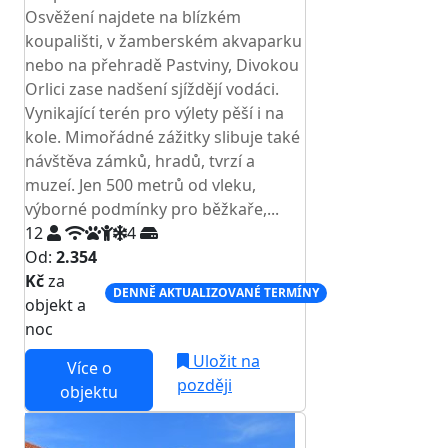
Osvěžení najdete na blízkém
koupališti, v žamberském akvaparku
nebo na přehradě Pastviny, Divokou
Orlici zase nadšení sjíždějí vodáci.
Vynikající terén pro výlety pěší i na
kole. Mimořádné zážitky slibuje také
návštěva zámků, hradů, tvrzí a
muzeí. Jen 500 metrů od vleku,
výborné podmínky pro běžkaře,...
12
4
Od:
2.354
Kč
za
DENNĚ AKTUALIZOVANÉ TERMÍNY
objekt a
noc
Uložit na
Více o
později
objektu