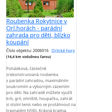
Roubenka Rokytnice v
Orl.horách - parádní
zahrada pro děti, blízko
koupání
Číslo objektu: 2006016
Orlické hory
(14,4 km vzdušnou čarou)
TOP HODNOCENÍ
Pohádková, částečně
zrekonstruovaná roubenka
s parádní zahradou, maximálním
soukromím a výborným zázemím
pro děti. Na zahradě můžete využít
krb, gril, ohniště, houpačku, zahrát
si stolní tenis nebo se protáhnout na
travnatém hřišti. Krásná krajina,