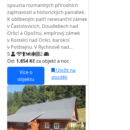
spousta rozmanitých přírodních
zajímavostí a historických památek.
K oblíbeným patří renesanční zámek
v Častolovicích, Doudlebech nad
Orlicí a Opočnu, empírový zámek
v Kostelci nad Orlicí, barokní
v Potštejnu. V Rychnově nad...
5
2
Od:
1.854 Kč
za objekt a noc
Uložit na
Více o
později
objektu