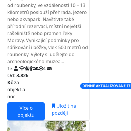
od roubenky, ve vzdálenosti 10 – 13
kilometrů poslouží přehrada, jezero
nebo akvapark. Navštivte také
přírodní rezervaci, místní největší
rašeliniště nebo pramen řeky
Moravy. Vynikající podmínky pro
sáňkování i běžky, vlek 500 metrů od
roubenky. Výlety si udělejte do
archeologického muzea...
13
4
Od:
3.826
Kč
za
NEJNIŽŠÍ CENA NA TRHU
DENNĚ AKTUALIZOVANÉ T
objekt a
noc
Uložit na
Více o
později
objektu