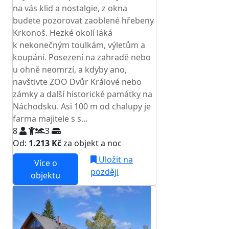
na vás klid a nostalgie, z okna
budete pozorovat zaoblené hřebeny
Krkonoš. Hezké okolí láká
k nekonečným toulkám, výletům a
koupání. Posezení na zahradě nebo
u ohně neomrzí, a kdyby ano,
navštivte ZOO Dvůr Králové nebo
zámky a další historické památky na
Náchodsku. Asi 100 m od chalupy je
farma majitele s s...
8
3
Od:
1.213 Kč
za objekt a noc
Uložit na
Více o
později
objektu