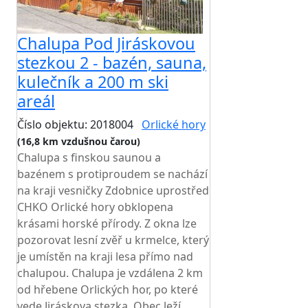
Chalupa Pod Jiráskovou
stezkou 2 - bazén, sauna,
kulečník a 200 m ski
areál
Číslo objektu: 2018004
Orlické hory
(16,8 km vzdušnou čarou)
Chalupa s finskou saunou a
bazénem s protiproudem se nachází
na kraji vesničky Zdobnice uprostřed
CHKO Orlické hory obklopena
krásami horské přírody. Z okna lze
pozorovat lesní zvěř u krmelce, který
je umístěn na kraji lesa přímo nad
chalupou. Chalupa je vzdálena 2 km
od hřebene Orlických hor, po které
vede Jiráskova stezka. Obec leží