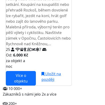
setkání. Koupání na koupališti nebo
přehradě Rozkoš, během dovolené
lze rybařit, jezdit na koni, hrát golf
nebo zajít do lanového parku.
Malebná příroda, výborný terén pro
pěší výlety i cyklistiku. Navštivte
zámek v Opočnu, Častolovicích nebo
Rychnově nad Kněžnou,...
25
7
Od:
6.000 Kč
za objekt a
NEJNIŽŠÍ CENA NA TRHU
noc
Uložit na
Více o
později
objektu
10 000+
Zákazníků s námi jelo 2x a více
200+