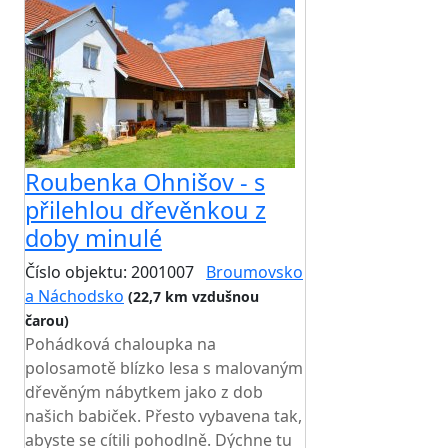
Roubenka Ohnišov - s
přilehlou dřevěnkou z
doby minulé
Číslo objektu: 2001007
Broumovsko
a Náchodsko
(22,7 km vzdušnou
čarou)
TOP HODNOCENÍ
Pohádková chaloupka na
polosamotě blízko lesa s malovaným
dřevěným nábytkem jako z dob
našich babiček. Přesto vybavena tak,
abyste se cítili pohodlně. Dýchne tu