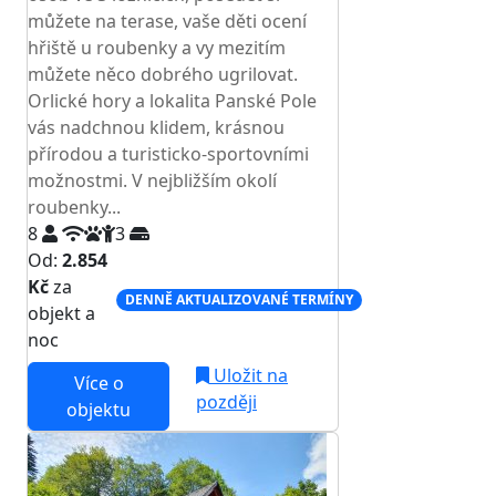
můžete na terase, vaše děti ocení
hřiště u roubenky a vy mezitím
můžete něco dobrého ugrilovat.
Orlické hory a lokalita Panské Pole
vás nadchnou klidem, krásnou
přírodou a turisticko-sportovními
možnostmi. V nejbližším okolí
roubenky...
8
3
Od:
2.854
Kč
za
DENNĚ AKTUALIZOVANÉ TERMÍNY
objekt a
noc
Uložit na
Více o
později
objektu