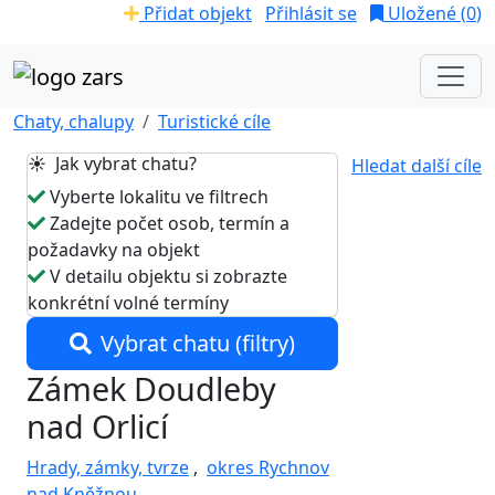
Přidat objekt
Přihlásit se
Uložené (
0
)
Chaty, chalupy
Turistické cíle
☀️ Jak vybrat chatu?
Hledat další cíle
Vyberte lokalitu ve filtrech
Zadejte počet osob, termín a
požadavky na objekt
V detailu objektu si zobrazte
konkrétní volné termíny
Vybrat chatu (filtry)
Zámek Doudleby
nad Orlicí
Hrady, zámky, tvrze
,
okres Rychnov
nad Kněžnou