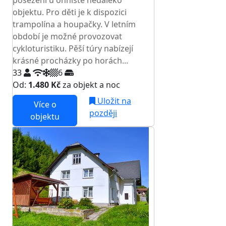
posezení u ohniště nedaleko
objektu. Pro děti je k dispozici
trampolína a houpačky. V letním
období je možné provozovat
cykloturistiku. Pěší túry nabízejí
krásné procházky po horách...
33
6
Od:
1.480 Kč
za objekt a noc
Uložit na
Více o
později
objektu