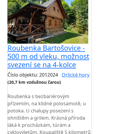
Roubenka Bartošovice -
500 m od vleku, možnost
svezení se na 4-kolce
Číslo objektu: 2012024
Orlické hory
(20,7 km vzdušnou čarou)
TOP HODNOCENÍ
Roubenka s bezbariérovým
přízemím, na klidné polosamotě, u
potoka. U chalupy posezení s
ohništěm a grilem. Krásná příroda
láká k procházkám, túrám a
cyklovýletům. Koupaliště 5 kilometrů