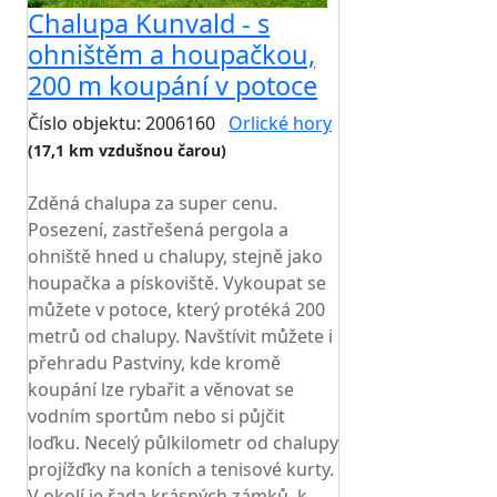
Chalupa Kunvald - s
ohništěm a houpačkou,
200 m koupání v potoce
Číslo objektu: 2006160
Orlické hory
(17,1 km vzdušnou čarou)
TOP HODNOCENÍ
Zděná chalupa za super cenu.
Posezení, zastřešená pergola a
ohniště hned u chalupy, stejně jako
houpačka a pískoviště. Vykoupat se
můžete v potoce, který protéká 200
metrů od chalupy. Navštívit můžete i
přehradu Pastviny, kde kromě
koupání lze rybařit a věnovat se
vodním sportům nebo si půjčit
loďku. Necelý půlkilometr od chalupy
projížďky na koních a tenisové kurty.
V okolí je řada krásných zámků, k