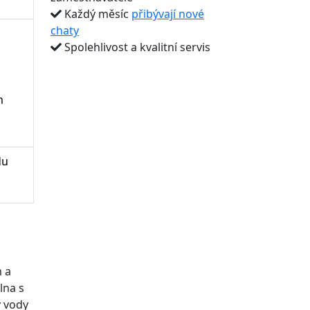
Každý měsíc
přibývají nové
chaty
Spolehlivost a kvalitní servis
m
du
m a
lna s
v vody