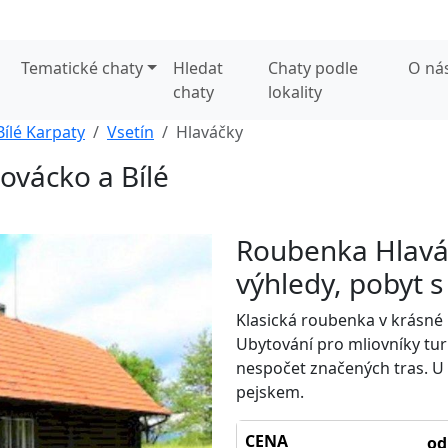
Tematické chaty
Hledat
Chaty podle
O ná
chaty
lokality
Bílé Karpaty
Vsetín
Hlaváčky
ovácko a Bílé
Roubenka Hlaváč
výhledy, pobyt 
Klasická roubenka v krásné 
Ubytování pro mliovníky turis
nespočet značených tras. U 
pejskem.
CENA
od