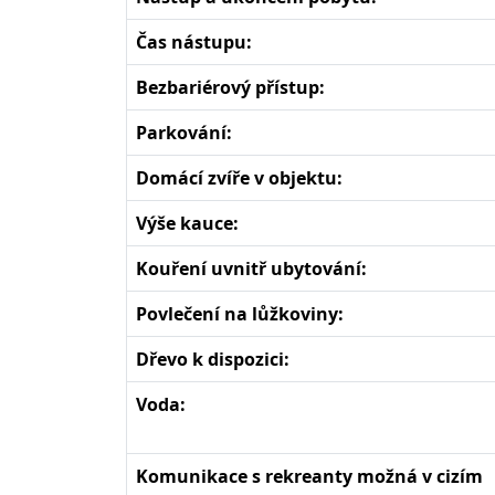
Čas nástupu:
Bezbariérový přístup:
Parkování:
Domácí zvíře v objektu:
Výše kauce:
Kouření uvnitř ubytování:
Povlečení na lůžkoviny:
Dřevo k dispozici:
Voda:
Komunikace s rekreanty možná v cizím