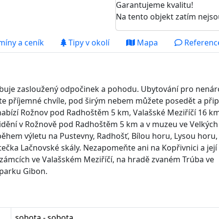
Garantujeme kvalitu!
Na tento objekt zatím nejso
míny a ceník
Tipy v okolí
Mapa
Reference
libuje zasloužený odpočinek a pohodu. Ubytování pro nenár
jte příjemné chvíle, pod širým nebem můžete posedět a přip
si nabízí Rožnov pod Radhoštěm 5 km, Valašské Meziříčí 16 km
 vidění v Rožnově pod Radhoštěm 5 km a v muzeu ve Velkých
během výletu na Pustevny, Radhošť, Bílou horu, Lysou horu, 
ečka Lačnovské skály. Nezapomeňte ani na Kopřivnici a její
zámcích ve Valašském Meziříčí, na hradě zvaném Trúba ve
parku Gibon.
sobota - sobota