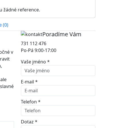
u žádné reference.
 (0)
Poradíme Vám
731 112 476
Po-Pá 9:00-17:00
očné v
ravit
Vaše jméno *
,
ale
E-mail *
 slavné
Telefon *
Dotaz *