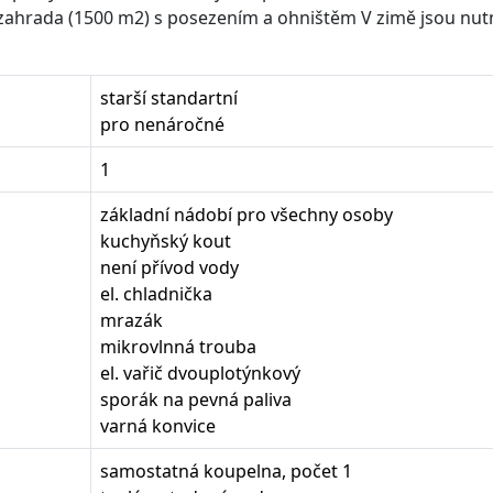
y zahrada (1500 m2) s posezením a ohništěm V zimě jsou nut
starší standartní
pro nenáročné
1
základní nádobí pro všechny osoby
kuchyňský kout
není přívod vody
el. chladnička
mrazák
mikrovlnná trouba
el. vařič dvouplotýnkový
sporák na pevná paliva
varná konvice
samostatná koupelna, počet 1