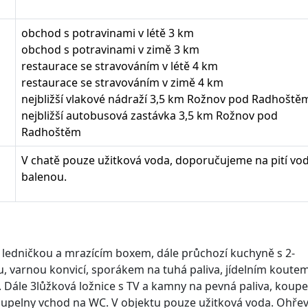
obchod s potravinami v létě 3 km
obchod s potravinami v zimě 3 km
restaurace se stravováním v létě 4 km
restaurace se stravováním v zimě 4 km
nejbližší vlakové nádraží 3,5 km Rožnov pod Radhoště
nejbližší autobusová zastávka 3,5 km Rožnov pod
Radhoštěm
V chatě pouze užitková voda, doporučujeme na pití vo
balenou.
ledničkou a mrazícím boxem, dále průchozí kuchyně s 2-
, varnou konvicí, sporákem na tuhá paliva, jídelním koute
 Dále 3lůžková ložnice s TV a kamny na pevná paliva, koupe
koupelny vchod na WC. V objektu pouze užitková voda. Ohře