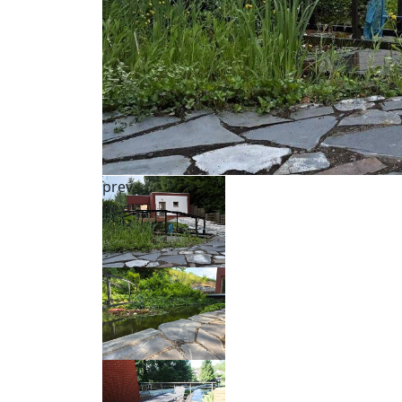
prev
next