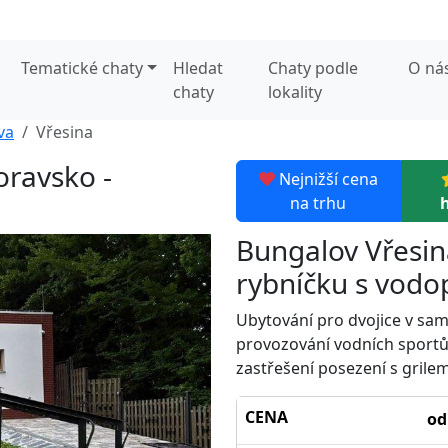
Tematické chaty
Hledat
Chaty podle
O ná
chaty
lokality
va
Vřesina
oravsko -
Nejnižší cena
na trhu
Bungalov Vřesina
rybníčku s vod
Ubytování pro dvojice v sa
provozování vodních sportů 
zastřešení posezení s grile
CENA
od