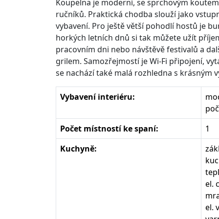
Koupelna je moderní, se sprchovým koutem,
ručníků. Praktická chodba slouží jako vstup
vybavení. Pro ještě větší pohodlí hostů j
horkých letních dnů si tak můžete užít příje
pracovním dni nebo návštěvě festivalů a dal
grilem. Samozřejmostí je Wi-Fi připojení, 
se nachází také malá rozhledna s krásným v
Vybavení interiéru:
mod
poč
Počet místností ke spaní:
1
Kuchyně:
zák
kuc
tep
el.
mr
el.