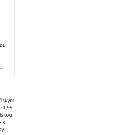
mou
.
hyňským
e 1,95
elskou
– k
by.