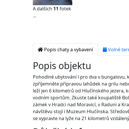
A dalších
11
fotek
...
Popis chaty a vybavení
Volné ter
Popis objektu
Pohodlné ubytování i pro dva v bungalovu, k
zpříjemněte přípravou lahůdek na grilu ne
leží jen 6 kilometrů od Hlučínského jezera, k
vodním sportům. Zkuste také koupaliště Bola
zámek v Hradci nad Moravicí, v Raduni a K
návštěvu stojí i Muzeum Hlučínska. Středov
se vypravte na lyže na 21 kilometrů vzdálen