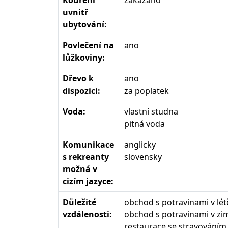
Kouření
zakázáno
uvnitř
ubytování:
Povlečení na
ano
lůžkoviny:
Dřevo k
ano
dispozici:
za poplatek
Voda:
vlastní studna
pitná voda
Komunikace
anglicky
s rekreanty
slovensky
možná v
cizím jazyce:
Důležité
obchod s potravinami v lét
vzdálenosti:
obchod s potravinami v zi
restaurace se stravováním 