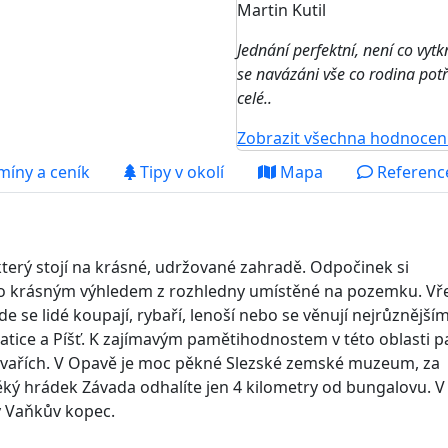
Martin Kutil
Jednání perfektní, není co vyt
se navázáni vše co rodina potř
celé..
Zobrazit všechna hodnocen
míny a ceník
Tipy v okolí
Mapa
Reference
terý stojí na krásné, udržované zahradě. Odpočinek si
bo krásným výhledem z rozhledny umístěné na pozemku. Vř
de se lidé koupají, rybaří, lenoší nebo se věnují nejrůznější
tice a Píšť. K zajímavým pamětihodnostem v této oblasti pa
ravařích. V Opavě je moc pěkné Slezské zemské muzeum, za
ěký hrádek Závada odhalíte jen 4 kilometry od bungalovu. V
ý Vaňkův kopec.