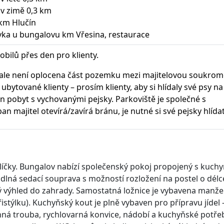
 v zimě 0,3 km
 km Hlučín
ávka u bungalovu km Vřesina, restaurace
bilů přes den pro klienty.
 ale není oplocena část pozemku mezi majitelovou soukro
bytované klienty – prosím klienty, aby si hlídaly své psy na
 pobyt s vychovanými pejsky. Parkoviště je společné s
n majitel otevírá/zavírá bránu, je nutné si své pejsky hlídat
líčky. Bungalov nabízí společenský pokoj propojený s kuc
dlná sedací souprava s možností rozložení na postel o délc
římý výhled do zahrady. Samostatná ložnice je vybavena manž
řistýlku). Kuchyňský kout je plně vybaven pro přípravu jídel 
ovlnná trouba, rychlovarná konvice, nádobí a kuchyňské potře