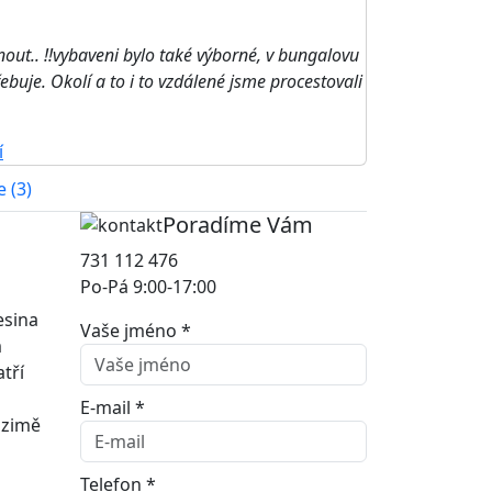
knout.. !!vybaveni bylo také výborné, v bungalovu
ebuje. Okolí a to i to vzdálené jsme procestovali
í
 (3)
Poradíme Vám
731 112 476
Po-Pá 9:00-17:00
esina
Vaše jméno *
m
tří
E-mail *
 zimě
Telefon *