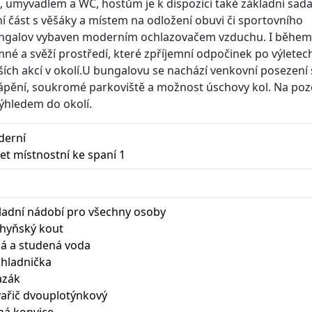
 umyvadlem a WC, hostům je k dispozici také základní sad
ní část s věšáky a místem na odložení obuvi či sportovního
e bungalov vybaven moderním ochlazovačem vzduchu. I během
mné a svěží prostředí, které zpříjemní odpočinek po výletec
ších akcí v okolí.U bungalovu se nachází venkovní posezení 
vytápění, soukromé parkoviště a možnost úschovy kol. Na p
ýhledem do okolí.
erní
et místnostní ke spaní 1
ladní nádobí pro všechny osoby
hyňský kout
lá a studená voda
 chladnička
azák
 vařič dvouplotýnkový