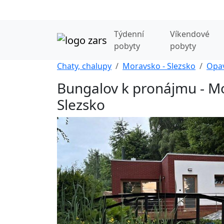
Týdenní
Víkendové
pobyty
pobyty
Chaty, chalupy
Moravsko - Slezsko
Opa
Bungalov k pronájmu - M
Slezsko