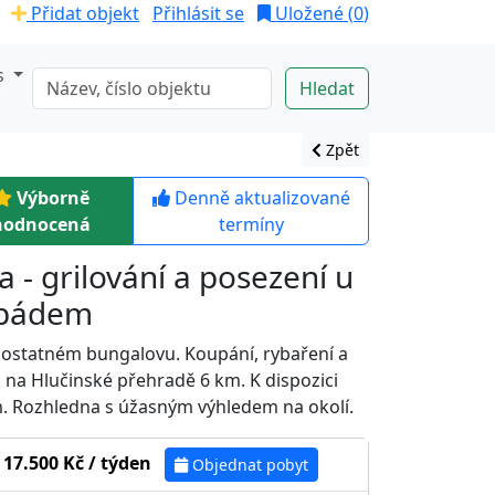
Přidat objekt
Přihlásit se
Uložené (
0
)
s
Zpět
Výborně
Denně aktualizované
hodnocená
termíny
 - grilování a posezení u
opádem
mostatném bungalovu. Koupání, rybaření a
na Hlučinské přehradě 6 km. K dispozici
m. Rozhledna s úžasným výhledem na okolí.
 17.500 Kč / týden
Objednat pobyt