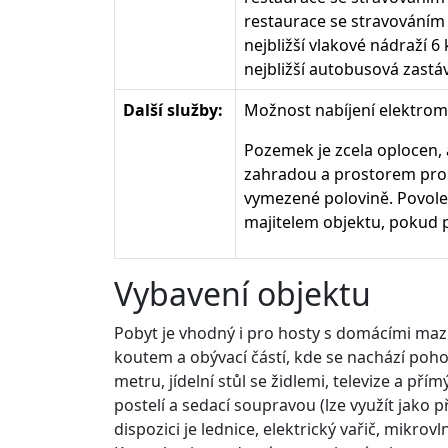
restaurace se stravováním
nejbližší vlakové nádraží 6
nejbližší autobusová zast
Další služby:
Možnost nabíjení elektromo
Pozemek je zcela oplocen,
zahradou a prostorem pro u
vymezené polovině. Povolen
majitelem objektu, pokud pa
Vybavení objektu
Pobyt je vhodný i pro hosty s domácími maz
koutem a obývací částí, kde se nachází poho
metru, jídelní stůl se židlemi, televize a p
postelí a sedací soupravou (lze využít jako p
dispozici je lednice, elektrický vařič, mikr