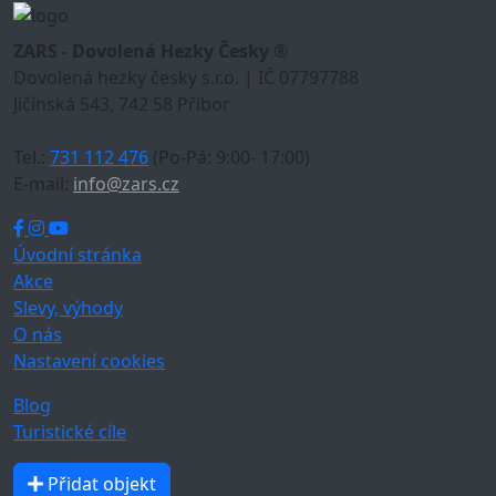
ZARS - Dovolená Hezky Česky ®
Dovolená hezky česky s.r.o. | IČ 07797788
Jičínská 543, 742 58 Příbor
Tel.:
731 112 476
(Po-Pá: 9:00- 17:00)
E-mail:
info@zars.cz
Úvodní stránka
Akce
Slevy, výhody
O nás
Nastavení cookies
Blog
Turistické cíle
Přidat objekt