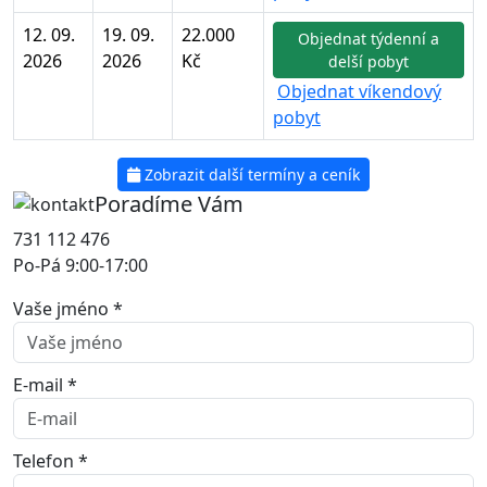
12. 09.
19. 09.
22.000
Objednat týdenní a
2026
2026
Kč
delší pobyt
Objednat víkendový
pobyt
Zobrazit další termíny a ceník
Poradíme Vám
731 112 476
Po-Pá 9:00-17:00
Vaše jméno *
E-mail *
Telefon *