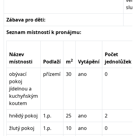
venk
slun
Zábava pro děti:
Seznam místností k pronájmu:
Název
Počet
2
místnosti
Podlaží
m
Vytápění
jednolůžek
obývací
přízemí
30
ano
0
pokoj
jídelnou a
kuchyňským
koutem
hnědý pokoj
1.p.
25
ano
2
žlutý pokoj
1.p.
10
ano
0