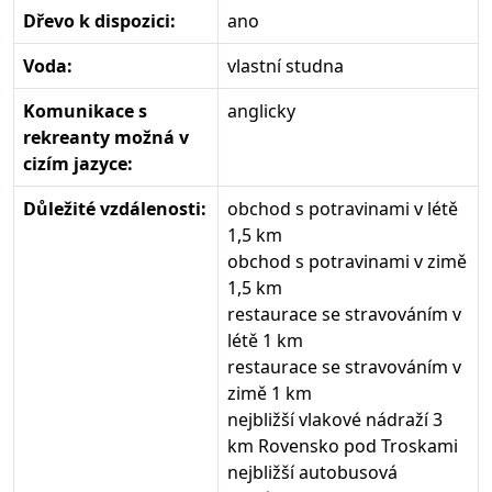
Dřevo k dispozici:
ano
Voda:
vlastní studna
Komunikace s
anglicky
rekreanty možná v
cizím jazyce:
Důležité vzdálenosti:
obchod s potravinami v létě
1,5 km
obchod s potravinami v zimě
1,5 km
restaurace se stravováním v
létě 1 km
restaurace se stravováním v
zimě 1 km
nejbližší vlakové nádraží 3
km Rovensko pod Troskami
nejbližší autobusová