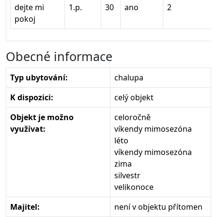
dejte mi
1.p.
30
ano
2
pokoj
Obecné informace
Typ ubytování:
chalupa
K dispozici:
celý objekt
Objekt je možno
celoročně
využívat:
víkendy mimosezóna
léto
víkendy mimosezóna
zima
silvestr
velikonoce
Majitel:
není v objektu přítomen