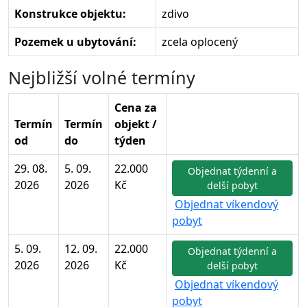
Konstrukce objektu:
zdivo
Pozemek u ubytování:
zcela oplocený
Nejbližší volné termíny
Cena za
Termín
Termín
objekt /
od
do
týden
29. 08.
5. 09.
22.000
Objednat týdenní a
2026
2026
Kč
delší pobyt
Objednat víkendový
pobyt
5. 09.
12. 09.
22.000
Objednat týdenní a
2026
2026
Kč
delší pobyt
Objednat víkendový
pobyt