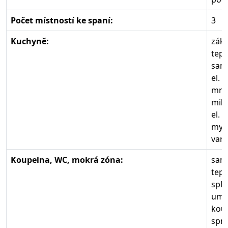
Počet místností ke spaní:
3
Kuchyně:
zákl
tepl
sam
el. 
mraz
mik
el. 
myč
varn
Koupelna, WC, mokrá zóna:
samo
tepl
spla
umyv
koup
sprc