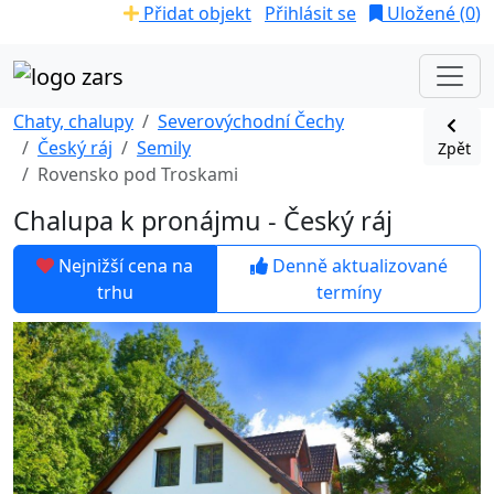
Přidat objekt
Přihlásit se
Uložené (
0
)
Chaty, chalupy
Severovýchodní Čechy
Český ráj
Semily
Zpět
Rovensko pod Troskami
Chalupa k pronájmu - Český ráj
Nejnižší cena na
Denně aktualizované
trhu
termíny