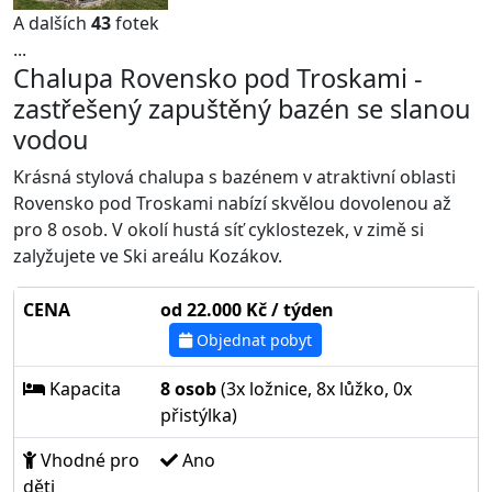
A dalších
43
fotek
...
Chalupa Rovensko pod Troskami -
zastřešený zapuštěný bazén se slanou
vodou
Krásná stylová chalupa s bazénem v atraktivní oblasti
Rovensko pod Troskami nabízí skvělou dovolenou až
pro 8 osob. V okolí hustá síť cyklostezek, v zimě si
zalyžujete ve Ski areálu Kozákov.
CENA
od 22.000 Kč / týden
Objednat pobyt
Kapacita
8 osob
(3x ložnice, 8x lůžko, 0x
přistýlka)
Vhodné pro
Ano
děti