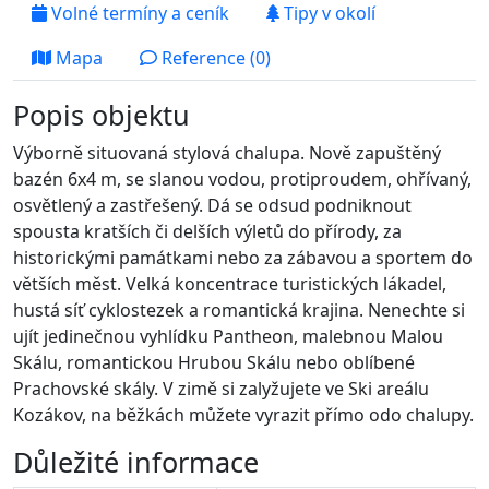
Volné termíny a ceník
Tipy v okolí
Mapa
Reference (0)
Popis objektu
Výborně situovaná stylová chalupa. Nově zapuštěný
bazén 6x4 m, se slanou vodou, protiproudem, ohřívaný,
osvětlený a zastřešený. Dá se odsud podniknout
spousta kratších či delších výletů do přírody, za
historickými památkami nebo za zábavou a sportem do
větších měst. Velká koncentrace turistických lákadel,
hustá síť cyklostezek a romantická krajina. Nenechte si
ujít jedinečnou vyhlídku Pantheon, malebnou Malou
Skálu, romantickou Hrubou Skálu nebo oblíbené
Prachovské skály. V zimě si zalyžujete ve Ski areálu
Kozákov, na běžkách můžete vyrazit přímo odo chalupy.
Důležité informace