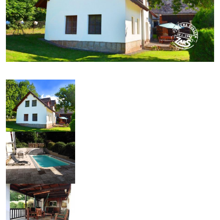
prev
next