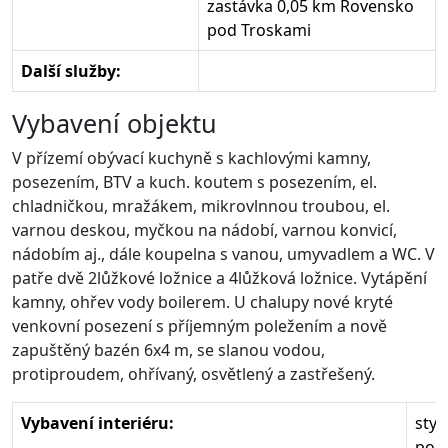
zastávka 0,05 km Rovensko
pod Troskami
Další služby:
Vybavení objektu
V přízemí obývací kuchyně s kachlovými kamny,
posezením, BTV a kuch. koutem s posezením, el.
chladničkou, mražákem, mikrovlnnou troubou, el.
varnou deskou, myčkou na nádobí, varnou konvicí,
nádobím aj., dále koupelna s vanou, umyvadlem a WC. V
patře dvě 2lůžkové ložnice a 4lůžková ložnice. Vytápění
kamny, ohřev vody boilerem. U chalupy nové kryté
venkovní posezení s příjemným poležením a nově
zapuštěný bazén 6x4 m, se slanou vodou,
protiproudem, ohřívaný, osvětlený a zastřešený.
Vybavení interiéru:
styl
poče