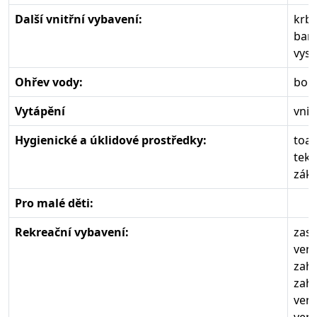
Další vnitřní vybavení:
krbo
bare
vys
Ohřev vody:
boil
Vytápění
vnit
Hygienické a úklidové prostředky:
toal
tek
zákl
Pro malé děti:
Rekreační vybavení:
zast
venk
zahr
zahr
venk