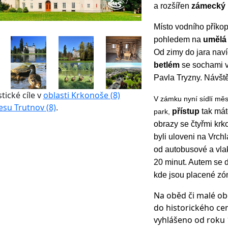
a rozšířen
zámecký 
Místo vodního příko
pohledem na
umělá 
Od zimy do jara naví
betlém
se sochami v 
Pavla Tryzny. Návš
stické cíle v
oblasti Krkonoše (8)
V zámku nyní sídlí mě
esu Trutnov (8)
.
přístup
tak má
park,
obrazy se čtyřmi kr
byli uloveni na Vrc
od autobusové a vla
20 minut. Autem se 
kde jsou placené zó
Na oběd či malé ob
do historického cen
vyhlášeno od roku