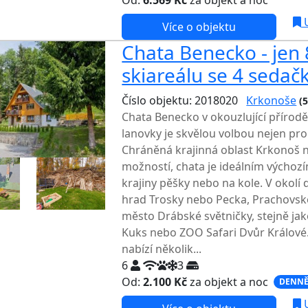
Od:
6.569 Kč
za objekt a noc
U
Více o objektu
Chata Benecko - jen
skiareálu se 4 seda
Číslo objektu: 2018020
Krkonoše
(
Chata Benecko v okouzlující přírod
lanovky je skvělou volbou nejen pr
Chráněná krajinná oblast Krkonoš na
možností, chata je ideálním výcho
krajiny pěšky nebo na kole. V okolí
hrad Trosky nebo Pecka, Prachovské 
město Drábské světničky, stejně j
Kuks nebo ZOO Safari Dvůr Králové.
nabízí několik...
6
3
Od:
2.100 Kč
za objekt a noc
DENNĚ
U