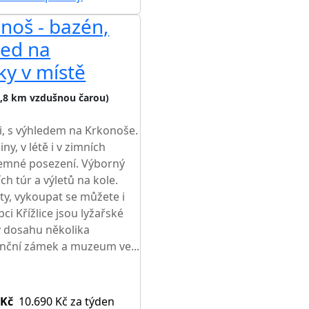
noš - bazén,
AKCE
led na
ky v místě
7,8 km vzdušnou čarou)
i, s výhledem na Krkonoše.
y, v létě i v zimních
íjemné posezení. Výborný
h túr a výletů na kole.
ty, vykoupat se můžete i
bci Křížlice jsou lyžařské
 v dosahu několika
anční zámek a muzeum ve...
 Kč
10.690 Kč
za týden