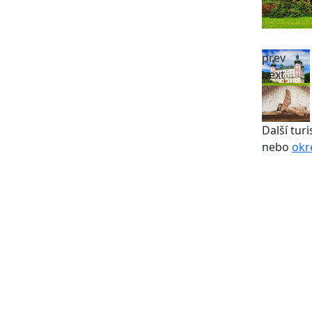
prev
next
Další turi
nebo
okr