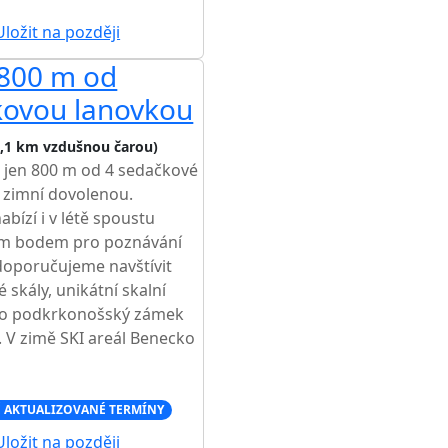
ložit na později
 800 m od
čkovou lanovkou
5,1 km vzdušnou čarou)
ě jen 800 m od 4 sedačkové
o zimní dovolenou.
bízí i v létě spoustu
zím bodem pro poznávání
 doporučujeme navštívit
skály, unikátní skalní
ako podkrkonošský zámek
 V zimě SKI areál Benecko
 AKTUALIZOVANÉ TERMÍNY
ložit na později