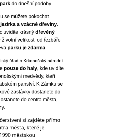
park
do dnešní podoby.
pu se můžete pokochat
jezírka a vzácné dřeviny
.
c uvidíte krásný
dřevěný
životní velikosti od řezbáře
těva
parku je zdarma
.
stský úřad a Krkonošský národní
te
pouze do haly
, kde uvidíte
konošskými medvědy, kteří
hlabském panství. K Zámku se
kové zastávky dostanete do
dostanete do centra města,
ny.
čerstvení si zajděte přímo
tra města, které je
 1990 městskou