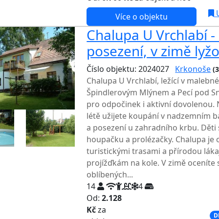
U
Více o objektu
Chalupa U Vrchlabí - 
posezení, v zimě lyž
Číslo objektu: 2024027
Krkonoše
(
Chalupa U Vrchlabí, ležící v maleb
Špindlerovým Mlýnem a Pecí pod Sn
pro odpočinek i aktivní dovolenou. 
létě užijete koupání v nadzemním ba
a posezení u zahradního krbu. Děti s
houpačku a prolézačky. Chalupa je 
turistickými trasami a přírodou láka
projížďkám na kole. V zimě ocenít
oblíbených...
14
4
Od:
2.128
Kč
za
NEJNIŽŠÍ CENA NA TRHU
D