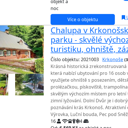
objekt a
noc
U
Více o objektu
Chalupa v Krkonošs
parku - skvělé výcho
turistiku, ohniště, z
Číslo objektu: 2021003
Krkonoše
(
Krásná historická zrekonstruovaná 
která nabízí ubytování pro 16 osob 
využijete ohniště s posezením, dět
prolézačkou, pískoviště, trampolína, 
skvělým výchozím místem pro letní tur
zimní lyžování. Dolní Dvůr je i do
poznávání krás Krkonoš. Atraktivní c
Výrovka, Luční bouda, Pec pod Sněžk
16
4