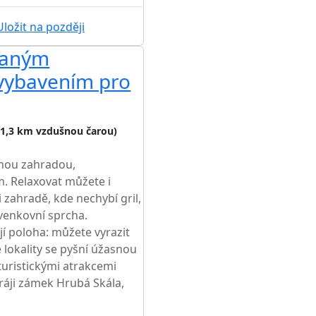
ložit na později
ívaným
AKCE
vybavením pro
11,3 km vzdušnou čarou)
nou zahradou,
. Relaxovat můžete i
i zahradě, kde nechybí gril,
 venkovní sprcha.
í poloha: můžete vyrazit
lokality se pyšní úžasnou
uristickými atrakcemi
ráji zámek Hrubá Skála,