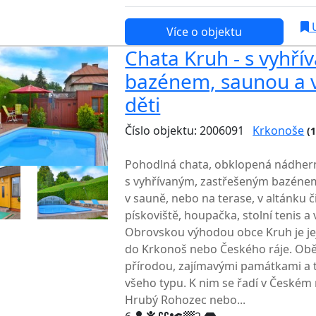
U
Více o objektu
Chata Kruh - s vyhř
bazénem, saunou a 
děti
Číslo objektu: 2006091
Krkonoše
(
TOP HODNOCENÍ
Pohodlná chata, obklopená nádher
s vyhřívaným, zastřešeným bazénem
v sauně, nebo na terase, v altánku č
pískoviště, houpačka, stolní tenis a
Obrovskou výhodou obce Kruh je jej
do Krkonoš nebo Českého ráje. Obě 
přírodou, zajímavými památkami a t
všeho typu. K nim se řadí v Českém 
Hrubý Rohozec nebo...