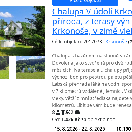
Více o objektu
Chalupa V údolí Krko
příroda, z terasy výh
Krkonoše, v zimě vle
Číslo objektu: 2017073
Krkonoše
(
TOP HODNOCENÍ
Chalupa s bazénem na slunné strán
Dovolená jako stvořená pro dvě rodin
měsících. Na terase a u chalupy př
výchozí bod pro pestrou paletu pěšíc
Labská přehrada láká na vodní spor
v 7 kilometrů vzdálené Jilemnici. V o
vleky, větší zimní střediska najdete
kilometrů. Líbit se vám bude renes
8
2
Od:
1.426 Kč
za objekt a noc
15. 8. 2026 - 22. 8. 2026
10.190