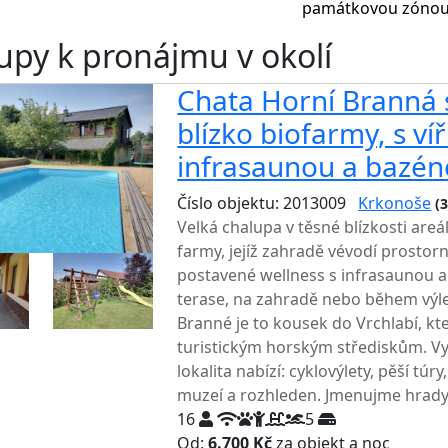
památkovou zónou
upy k pronájmu v okolí
Chata Horní Branná s
blízko biofarmy, s ví
infrasaunou a bazé
Číslo objektu: 2013009
Krkonoše
(
Velká chalupa v těsné blízkosti are
farmy, jejíž zahradě vévodí prostor
postavené wellness s infrasaunou a 
terase, na zahradě nebo během výle
Branné je to kousek do Vrchlabí, k
turistickým horským střediskům. Vyc
lokalita nabízí: cyklovýlety, pěší tú
muzeí a rozhleden. Jmenujme hrady 
16
5
Od:
6.700 Kč
za objekt a noc
NEJNI