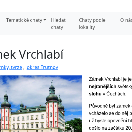
Tematické chaty
Hledat
Chaty podle
O ná
chaty
lokality
ek Vrchlabí
mky, tvrze
,
okres Trutnov
Zámek Vrchlabí je j
nejranějších
světsk
slohu
v Čechách.
Původně byl zámek 
vcházelo se do něj p
už byste opevnění hl
došlo na začátku 20. 