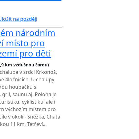
ložit na později
kém národním
zí místo pro
ázemí pro děti
3,9 km vzdušnou čarou)
chalupa v srdci Krkonoš,
ve 4ložnicích. U chalupy
skou houpačku s
gril, saunu aj. Poloha je
istiku, cyklistiku, ale i
brým výchozím místem pro
íle v okolí - Sněžka, Chata
ou 11 km, Tetřeví...