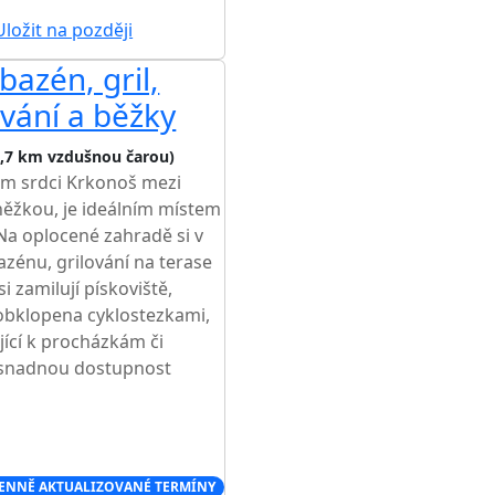
ložit na později
bazén, gril,
ování a běžky
3,7 km vzdušnou čarou)
ném srdci Krkonoš mezi
ěžkou, je ideálním místem
Na oplocené zahradě si v
zénu, grilování na terase
i zamilují pískoviště,
obklopena cyklostezkami,
jící k procházkám či
e snadnou dostupnost
ENNĚ AKTUALIZOVANÉ TERMÍNY