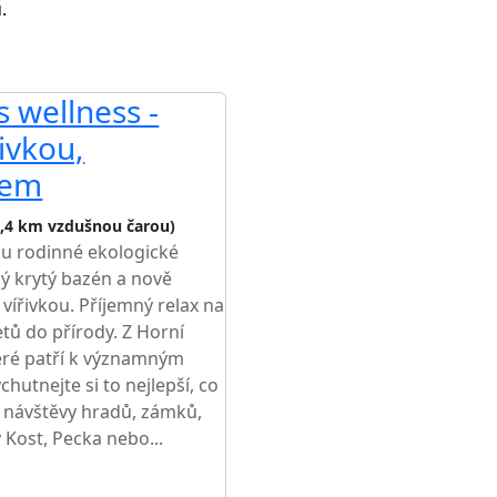
.
 wellness -
řivkou,
nem
3,4 km vzdušnou čarou)
álu rodinné ekologické
ný krytý bazén a nově
vířivkou. Příjemný relax na
tů do přírody. Z Horní
teré patří k významným
hutnejte si to nejlepší, co
ry, návštěvy hradů, zámků,
Kost, Pecka nebo...
ŽŠÍ CENA NA TRHU