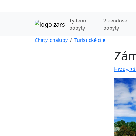
Týdenní
Víkendové
pobyty
pobyty
Chaty, chalupy
Turistické cíle
Zám
Hrady, zá