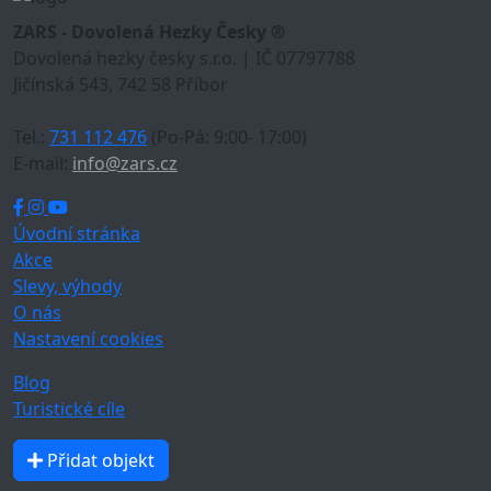
ZARS - Dovolená Hezky Česky ®
Dovolená hezky česky s.r.o. | IČ 07797788
Jičínská 543, 742 58 Příbor
Tel.:
731 112 476
(Po-Pá: 9:00- 17:00)
E-mail:
info@zars.cz
Úvodní stránka
Akce
Slevy, výhody
O nás
Nastavení cookies
Blog
Turistické cíle
Přidat objekt