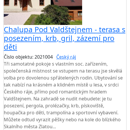
Chalupa Pod Valdštejnem - terasa s
posezením, krb, gril, zázemí pro
děti
Číslo objektu: 2021004
Český ráj
TOP HODNOCENÍ
Tři samotatné pokoje s vlastním soc. zařízením,
společenská místnost se vstupem na terasu jse skvělá
volba pro dovolenou spřátelených rodin. Ubytování se
tak nabízí na krásném a klidném místě u lesa, v srdci
Českého ráje, přímo pod romantickým hradem
Valdštejnem. Na zahradě se nudit nebudete: je tu
posezení, pergola, prolézačky, krb, pískoviště,
houpačka pro děti, trampolína a sportovní vybavení.
Můžete odtud vyrazit pěšky nebo na kole do blízkého
Skalního města Zlatou...