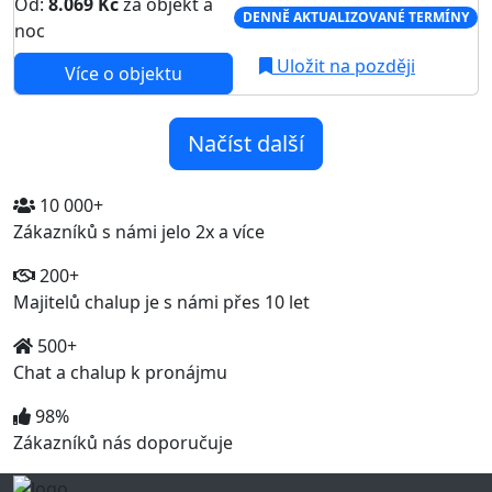
Od:
8.069 Kč
za objekt a
DENNĚ AKTUALIZOVANÉ TERMÍNY
noc
Uložit na později
Více o objektu
Načíst další
10 000+
Zákazníků s námi jelo 2x a více
200+
Majitelů chalup je s námi přes 10 let
500+
Chat a chalup k pronájmu
98%
Zákazníků nás doporučuje