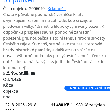
Číslo objektu: 2006090
Krkonoše
TOP HODNOCENÍ
Chata v půvabné podhorské vesničce Kruh,
s vynikajícím zázemím na zahradě, kde si užijete
především velký, 1,5 metru hluboký vyhřívaný bazén. K
odpočinku přispěje i sauna, pohodlné zahradní
posezení, gril, houpačka a stolní tenis. Přírodní skvosty
Českého ráje a Krkonoš, stejně jako muzea, starobylé
hrady, historické památky a další atraktivní cíle na
dosah. Výborné podmínky pro lyžování, zimní střediska
dobře dostupná. Na výlet zajeďte do Českého ráje, kde
k tomu „nej“...
5
2
Od:
1.426
Kč
za
NEJNIŽŠÍ CENA NA TRHU
DENNĚ AKTUALIZOVANÉ TER
objekt a
noc
22. 8. 2026 - 29. 8.
11.480 Kč
11.980 Kč
za týden