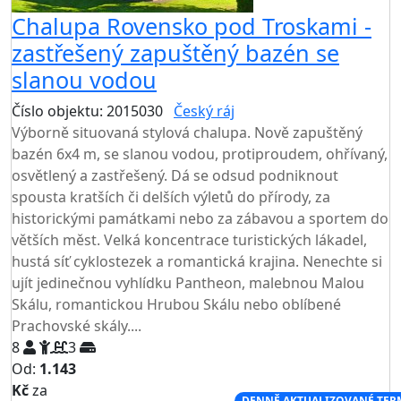
Chalupa Rovensko pod Troskami -
zastřešený zapuštěný bazén se
slanou vodou
Číslo objektu: 2015030
Český ráj
Výborně situovaná stylová chalupa. Nově zapuštěný
bazén 6x4 m, se slanou vodou, protiproudem, ohřívaný,
osvětlený a zastřešený. Dá se odsud podniknout
spousta kratších či delších výletů do přírody, za
historickými památkami nebo za zábavou a sportem do
větších měst. Velká koncentrace turistických lákadel,
hustá síť cyklostezek a romantická krajina. Nenechte si
ujít jedinečnou vyhlídku Pantheon, malebnou Malou
Skálu, romantickou Hrubou Skálu nebo oblíbené
Prachovské skály....
8
3
Od:
1.143
Kč
za
NEJNIŽŠÍ CENA NA TRHU
DENNĚ AKTUALIZOVANÉ TER