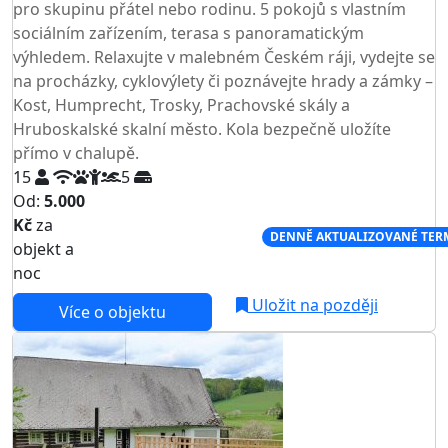
pro skupinu přátel nebo rodinu. 5 pokojů s vlastním
sociálním zařízením, terasa s panoramatickým
výhledem. Relaxujte v malebném Českém ráji, vydejte se
na procházky, cyklovýlety či poznávejte hrady a zámky –
Kost, Humprecht, Trosky, Prachovské skály a
Hruboskalské skalní město. Kola bezpečně uložíte
přímo v chalupě.
15
5
Od:
5.000
Kč
za
NEJNIŽŠÍ CENA NA TRHU
DENNĚ AKTUALIZOVANÉ TER
objekt a
noc
Uložit na později
Více o objektu