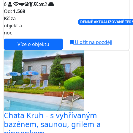
6
2
Od:
1.569
Kč
za
NEJNIŽŠÍ CENA NA TRHU
DENNĚ AKTUALIZOVANÉ TER
objekt a
noc
Uložit na později
Více o objektu
AKCE
Chata Kruh - s vyhřívaným
bazénem, saunou, grilem a
pinponkem