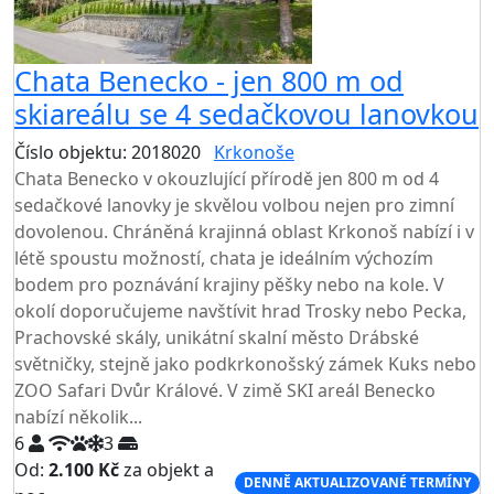
Chata Benecko - jen 800 m od
skiareálu se 4 sedačkovou lanovkou
Číslo objektu: 2018020
Krkonoše
Chata Benecko v okouzlující přírodě jen 800 m od 4
sedačkové lanovky je skvělou volbou nejen pro zimní
dovolenou. Chráněná krajinná oblast Krkonoš nabízí i v
létě spoustu možností, chata je ideálním výchozím
bodem pro poznávání krajiny pěšky nebo na kole. V
okolí doporučujeme navštívit hrad Trosky nebo Pecka,
Prachovské skály, unikátní skalní město Drábské
světničky, stejně jako podkrkonošský zámek Kuks nebo
ZOO Safari Dvůr Králové. V zimě SKI areál Benecko
nabízí několik...
6
3
Od:
2.100 Kč
za objekt a
DENNĚ AKTUALIZOVANÉ TERMÍNY