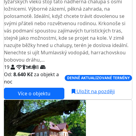
lyžařských vleků stojí tato nádherná chalupa s osmi
ložnicemi. Výborné zázemí, pěkná zahrada, na
polosamotě. Ideální, když chcete trávit dovolenou se
svými přáteli nebo rozvětvenou rodinou. Krkonoše si
vás podmaní spoustou zajímavých turistických tras,
stejně jako možnostmi, kde se projet na kole. V zimě
nazujte běžky hned u chalupy, terén je doslova ideální.
Nenechte si ujít Mumlavský vodopád, harrachovskou
bobovou dráhu,...
19
8
Od:
8.640 Kč
za objekt a
DENNĚ AKTUALIZOVANÉ TERMÍNY
noc
Uložit na později
Více o objektu