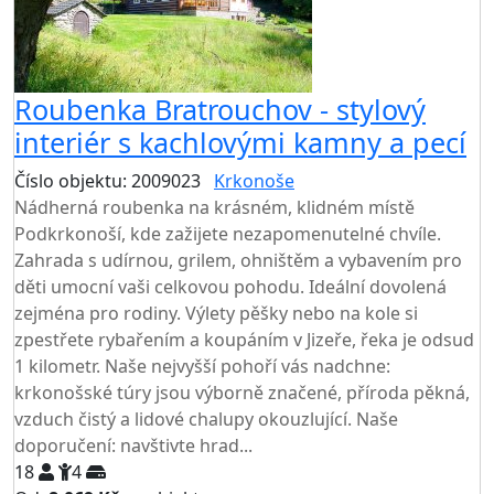
Roubenka Bratrouchov - stylový
interiér s kachlovými kamny a pecí
Číslo objektu: 2009023
Krkonoše
Nádherná roubenka na krásném, klidném místě
Podkrkonoší, kde zažijete nezapomenutelné chvíle.
Zahrada s udírnou, grilem, ohništěm a vybavením pro
děti umocní vaši celkovou pohodu. Ideální dovolená
zejména pro rodiny. Výlety pěšky nebo na kole si
zpestřete rybařením a koupáním v Jizeře, řeka je odsud
1 kilometr. Naše nejvyšší pohoří vás nadchne:
krkonošské túry jsou výborně značené, příroda pěkná,
vzduch čistý a lidové chalupy okouzlující. Naše
doporučení: navštivte hrad...
18
4