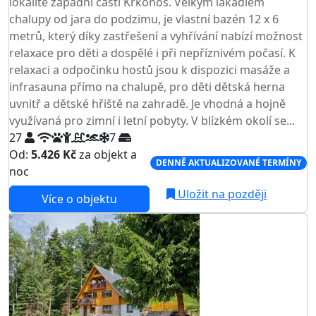
lokalitě západní části Krkonoš. Velkým lákadlem
chalupy od jara do podzimu, je vlastní bazén 12 x 6
metrů, který díky zastřešení a vyhřívání nabízí možnost
relaxace pro děti a dospělé i při nepříznivém počasí. K
relaxaci a odpočinku hostů jsou k dispozici masáže a
infrasauna přímo na chalupě, pro děti dětská herna
uvnitř a dětské hřiště na zahradě. Je vhodná a hojně
využívaná pro zimní i letní pobyty. V blízkém okolí se...
27
7
Od:
5.426 Kč
za objekt a
DENNĚ AKTUALIZOVANÉ TERMÍNY
noc
Uložit na později
Více o objektu