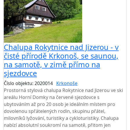
Chalupa Rokytnice nad Jizerou - v
čisté přírodě Krkonoš, se saunou,
na samotě, v zimě přímo na
sjezdovce
Číslo objektu: 2020014
Krkonoše
TOP HODNOCENÍ
Prostorná stylová chalupa Rokytnice nad Jizerou ve ski
areálu Horní Domky na červené sjezdovce s
ubytováním až pro 20 osob je ideálním místem pro
dovolenou spřátelených rodin, skupinu přátel,
milovníků lyžování, turistiky a cykloturistiky. Chalupa
nabízí absolutní soukromí na samotě, přitom jen