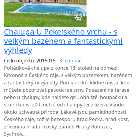
Chalupa U Pekelského vrchu - s
velkým bazénem a fantastickými
výhledy
Číslo objektu: 2015015
Krkonoše
TOP HODNOCENÍ
Pohádková chalupa z konce 18. století na pomezí
Krkonoš a Českého ráje, s velkým pozemkem, bazénem
a fantastickými výhledy. Romantické, klidné místo, kde
můžete pozorovat pasoucí se srny. Posezení na terase
nebo u chalupy, kde najdete gril, ohniště, houpačku a
stolní tenis. 200 metrů od chalupy teče Jizera. Všude
okolo úchvatná příroda. Lákavé jsou pamětihodnosti
Českého ráje, což je bezesporu hrad Pecka, hrad Kost,
zřícenina hradu Trosky, zámek Hrubý Rohozec,
Sychrov...