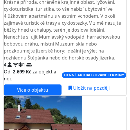
Krásná příroda, chráněná krajinná oblast, lyžování,
cykloturistika, turistika, to vše nabízí ubytování ve
4lůžkovém apartmánu s vlastním vchodem. V okolí
zajímavé turistické trasy a cyklostezky. V zimě nazujte
běžky hned u chalupy, terén je doslova ideální.
Nenechte si ujít Mumlavský vodopád, harrachovskou
bobovou dráhu, místní Muzeum skla nebo
prozkoumejte Jizerské hory: ideální je výlet na
rozhlednu Štěpánka nebo do horské osady Jizerka.
4
1
Od:
2.699 Kč
za objekt a
DENNĚ AKTUALIZOVANÉ TERMÍNY
noc
Uložit na později
Více o objektu