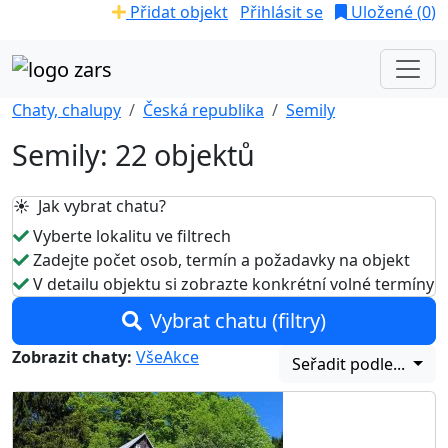
Přidat objekt
Přihlásit se
Uložené (
0
)
Chaty, chalupy
Česká republika
Semily
Semily: 22 objektů
☀️ Jak vybrat chatu?
Vyberte lokalitu ve filtrech
Zadejte počet osob, termín a požadavky na objekt
V detailu objektu si zobrazte konkrétní volné termíny
Vybrat chatu (filtry)
Zobrazit chaty:
Vše
Akce
Seřadit podle...