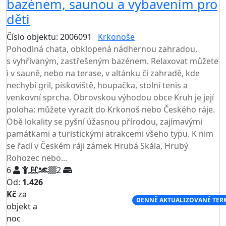
bazénem, saunou a vybavením pro
děti
Číslo objektu: 2006091
Krkonoše
TOP HODNOCENÍ
Pohodlná chata, obklopená nádhernou zahradou,
s vyhřívaným, zastřešeným bazénem. Relaxovat můžete
i v sauně, nebo na terase, v altánku či zahradě, kde
nechybí gril, pískoviště, houpačka, stolní tenis a
venkovní sprcha. Obrovskou výhodou obce Kruh je její
poloha: můžete vyrazit do Krkonoš nebo Českého ráje.
Obě lokality se pyšní úžasnou přírodou, zajímavými
památkami a turistickými atrakcemi všeho typu. K nim
se řadí v Českém ráji zámek Hrubá Skála, Hrubý
Rohozec nebo...
6
2
Od:
1.426
Kč
za
NEJNIŽŠÍ CENA NA TRHU
DENNĚ AKTUALIZOVANÉ TER
objekt a
noc