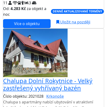
11
3
Od:
4.283 Kč
za objekt a
DENNĚ AKTUALIZOVANÉ TERMÍNY
noc
Uložit na později
Více o objektu
Chalupa Dolní Rokytnice - Velký
zastřešený vyhřívaný bazén
Číslo objektu: 2021028
Krkonoše
Chalupa s apartmány nabízí ubytování v atraktivní