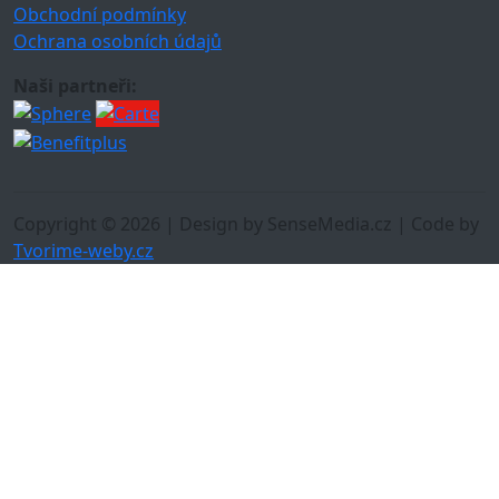
Obchodní podmínky
Ochrana osobních údajů
Naši partneři:
Copyright © 2026 | Design by SenseMedia.cz | Code by
Tvorime-weby.cz