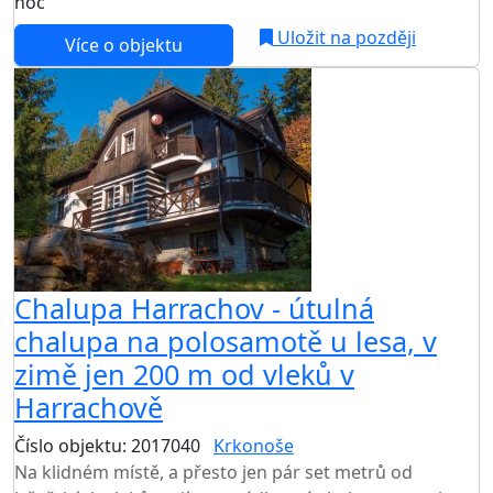
noc
Uložit na později
Více o objektu
Chalupa Harrachov - útulná
chalupa na polosamotě u lesa, v
zimě jen 200 m od vleků v
Harrachově
Číslo objektu: 2017040
Krkonoše
TOP HODNOCENÍ
Na klidném místě, a přesto jen pár set metrů od