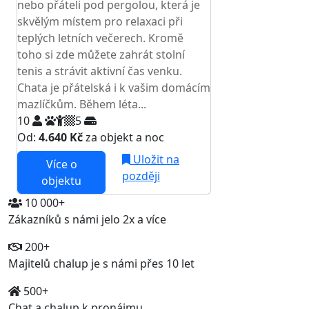
nebo přáteli pod pergolou, která je
skvělým místem pro relaxaci při
teplých letních večerech. Kromě
toho si zde můžete zahrát stolní
tenis a strávit aktivní čas venku.
Chata je přátelská i k vašim domácím
mazlíčkům. Během léta...
10
5
Od:
4.640 Kč
za objekt a noc
Uložit na
Více o
později
objektu
10 000+
Zákazníků s námi jelo 2x a více
200+
Majitelů chalup je s námi přes 10 let
500+
Chat a chalup k pronájmu