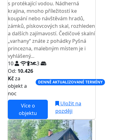
s protékající vodou. Nádherná
krajina, mnoho příležitostí ke
koupání nebo návštěvám hradů,
zámků, pískovcových skal, rozhleden
a dalších zajímavostí. Čedičové skalní
„varhany“ znáte z pohádky Pyšná
princezna, malebným místem je i
vyhlášený...
10
3
Od:
10.426
Kč
za
DENNĚ AKTUALIZOVANÉ TERMÍNY
objekt a
noc
Uložit na
Více o
později
objektu