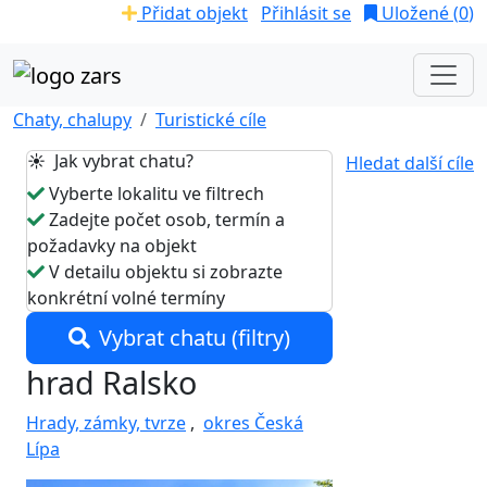
Přidat objekt
Přihlásit se
Uložené (
0
)
Chaty, chalupy
Turistické cíle
☀️ Jak vybrat chatu?
Hledat další cíle
Vyberte lokalitu ve filtrech
Zadejte počet osob, termín a
požadavky na objekt
V detailu objektu si zobrazte
konkrétní volné termíny
Vybrat chatu (filtry)
hrad Ralsko
Hrady, zámky, tvrze
,
okres Česká
Lípa