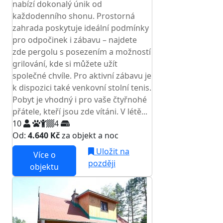
nabízí dokonalý únik od
každodenního shonu. Prostorná
zahrada poskytuje ideální podmínky
pro odpočinek i zábavu – najdete
zde pergolu s posezením a možností
grilování, kde si můžete užít
společné chvíle. Pro aktivní zábavu je
k dispozici také venkovní stolní tenis.
Pobyt je vhodný i pro vaše čtyřnohé
přátele, kteří jsou zde vítáni. V létě...
10
4
Od:
4.640 Kč
za objekt a noc
Uložit na
Více o
později
objektu