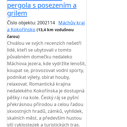
pergola s posezením a
grilem
Číslo objektu: 2002114
Máchův kraj
a Kokořínsko
(13,4 km vzdušnou
čarou)
TOP HODNOCENÍ
Chválou ve svých recenzích nešetří
lidé, kteří se ubytovali v tomto
půvabném domečku nedaleko
Máchova jezera, kde vydržíte lenošit,
koupat se, provozovat vodní sporty,
podnikat výlety, sbírat houby,
relaxovat. Romantická krajina
nedalekého Kokořínska je dostupná
pěšky i na kole. Český ráj se pyšní
překrásnou přírodou a celou řadou
skvostných hradů, zámků, vyhlídek,
skalních měst, a především hustou
sítí cyklostezek a turistických tras.