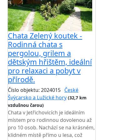
Chata Zelený koutek -
Rodinná chata s
pergolou, grilem a
dětským hřištěm, ideální
pro relaxaci a pobyt v
přírodě.
Číslo objektu: 2024015
České
Švýcarsko a Lužické hory
(32,7 km
vzdušnou čarou)
Chata v Jetřichovicích je ideálním
místem pro rodinnou dovolenou až
pro 10 osob. Nachází se na krásném,
klidném místě přímo u lesa, což