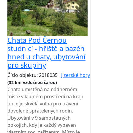
Chata Pod Černou
studnicí - hřiště a bazén
hned u chaty, ubytování
pro skupiny
Číslo objektu: 2018035
Jizerské hory
(32 km vzdušnou čarou)
Chata umístěná na nádherném
místě v klidném prostředí na kraji
obce je skvělá volba pro trávení
dovolené spřátelených rodin.
Ubytování v 9 samostatných
pokojích, kdy je každý vybaven
vlastním soc. zařízením. Místo je