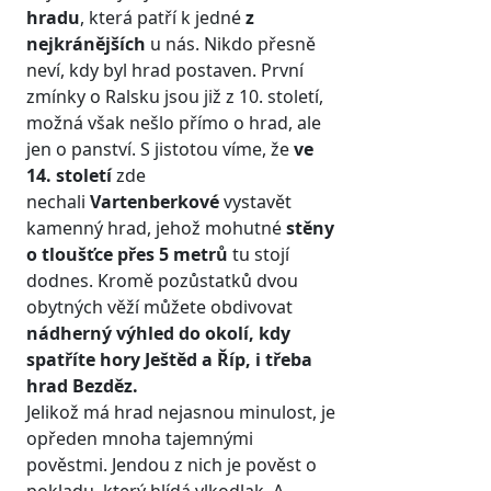
hradu
, která patří k jedné
z
nejkránějších
u nás. Nikdo přesně
neví, kdy byl hrad postaven. První
zmínky o Ralsku jsou již z 10. století,
možná však nešlo přímo o hrad, ale
jen o panství. S jistotou víme, že
ve
14. století
zde
nechali
Vartenberkové
vystavět
kamenný hrad, jehož mohutné
stěny
o tloušťce přes 5 metrů
tu stojí
dodnes. Kromě pozůstatků dvou
obytných věží můžete obdivovat
nádherný výhled do okolí, kdy
spatříte hory Ještěd a Říp, i třeba
hrad Bezděz.
Jelikož má hrad nejasnou minulost, je
opředen mnoha tajemnými
pověstmi. Jendou z nich je pověst o