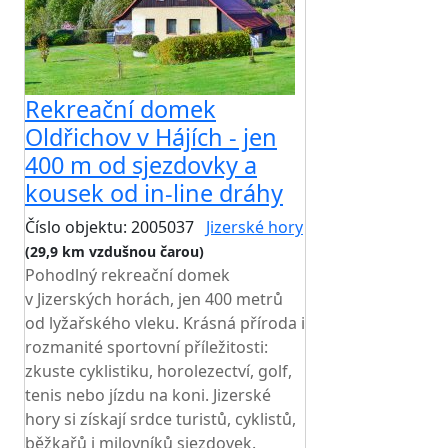
Rekreační domek
Oldřichov v Hájích - jen
400 m od sjezdovky a
kousek od in-line dráhy
Číslo objektu: 2005037
Jizerské hory
(29,9 km vzdušnou čarou)
Pohodlný rekreační domek
v Jizerských horách, jen 400 metrů
od lyžařského vleku. Krásná příroda i
rozmanité sportovní příležitosti:
zkuste cyklistiku, horolezectví, golf,
tenis nebo jízdu na koni. Jizerské
hory si získají srdce turistů, cyklistů,
běžkařů i milovníků sjezdovek.