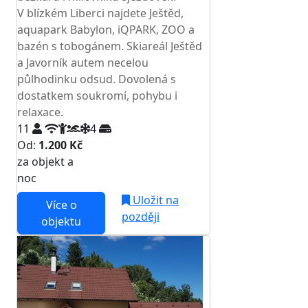
V blízkém Liberci najdete Ještěd,
aquapark Babylon, iQPARK, ZOO a
bazén s tobogánem. Skiareál Ještěd
a Javorník autem necelou
půlhodinku odsud. Dovolená s
dostatkem soukromí, pohybu i
relaxace.
11
4
Od:
1.200 Kč
za objekt a
NEJNIŽŠÍ CENA NA TRHU
noc
Uložit na
Více o
později
objektu