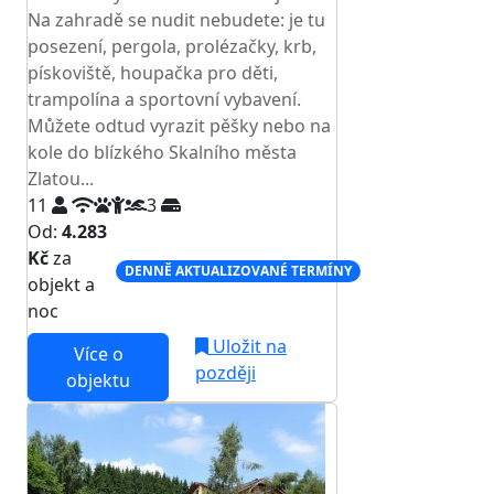
Na zahradě se nudit nebudete: je tu
posezení, pergola, prolézačky, krb,
pískoviště, houpačka pro děti,
trampolína a sportovní vybavení.
Můžete odtud vyrazit pěšky nebo na
kole do blízkého Skalního města
Zlatou...
11
3
Od:
4.283
Kč
za
DENNĚ AKTUALIZOVANÉ TERMÍNY
objekt a
noc
Uložit na
Více o
později
objektu