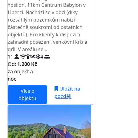
Ypsilon, 11km Centrum Babylon v
Liberci. Nachází se v obci (díky
rozsáhlým pozemkům nabízí
částečně soukromí od ostatních
objektů). Pro klienty k dispozici
zahradní posezení, venkovní krb a
gril. V areálu se...
11
4
Od:
1.200 Kč
za objekt a
NEJNIŽŠÍ CENA NA TRHU
noc
Uložit na
Více o
později
objektu