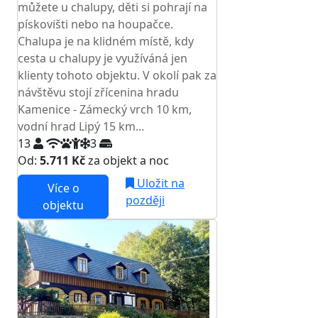
můžete u chalupy, děti si pohrají na
pískovišti nebo na houpačce.
Chalupa je na klidném místě, kdy
cesta u chalupy je využíváná jen
klienty tohoto objektu. V okolí pak za
návštěvu stojí zřícenina hradu
Kamenice - Zámecký vrch 10 km,
vodní hrad Lipý 15 km...
13
3
Od:
5.711 Kč
za objekt a noc
Uložit na
Více o
později
objektu