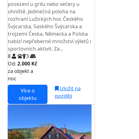
posezení u grilu nebo večery u
ohniště. Jedinečná poloha na
rozhraní Lužických hor, Českého
Švýcarska, Saského Švýcarska a
trojzemí Česka, Německa a Polska
nabízí nepřeberné množství výletů i
sportovních aktivit. Za...
8
3
Od:
2.000 Kč
za objekt a
NEJNIŽŠÍ CENA NA TRHU
noc
Uložit na
Více o
později
objektu