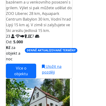
bazénem a u venkovního posezení s
grilem. Výlet si pak můžete udělat do
ZOO Liberec 28 km, Aquapark
Centrum Babylon 30 km, Vodní hrad
Lipý 15 km aj. V zimě si zalyžujete ve
Ski areálu Jedlová 15 km.
23
7
Od:
5.000
Kč
za
DENNĚ AKTUALIZOVANÉ TERMÍNY
objekt a
noc
Uložit na
Více o
později
objektu