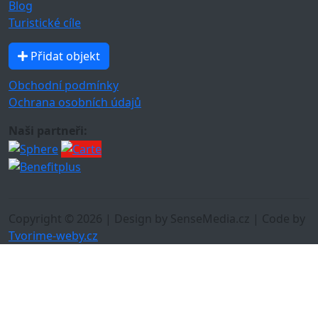
Blog
Turistické cíle
Přidat objekt
Obchodní podmínky
Ochrana osobních údajů
Naši partneři:
Copyright © 2026 | Design by SenseMedia.cz | Code by
Tvorime-weby.cz