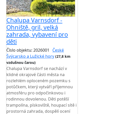
Chalupa Varnsdorf -
Ohniště, gril, velká
zahrada, vybavení pro
děti
Číslo objektu: 2026001
České
Švýcarsko a Lužické hory
(27,8 km
vzdušnou čarou)
Chalupa Varnsdorf se nachází v
klidné okrajové části města na
rozlehlém oploceném pozemku s
potůčkem, který vytváří příjemnou
atmosféru pro odpočinkovou i
rodinnou dovolenou. Děti potěší
trampolína, pískoviště, houpací sítě i
prostorná zahrada, dospělí ocení