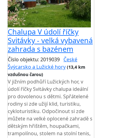
Chalupa V údolí říčky
Svitávky - velká vybavená
zahrada s bazénem
Číslo objektu: 2019039
České
Švýcarsko a Lužické hory
(13,4 km
vzdušnou čarou)
V jižním podhůří Lužických hor, v
údolí říčky Svitávky chalupa ideální
pro dovolenou s dětmi. Spřátelené
rodiny si zde užijí klid, turistiku,
cykloturistiku. Odpočinout si zde
můžete na velké oplocené zahradě s
dětským hřištěm, houpačkami,
trampolínou, stolem na stolní tenis,