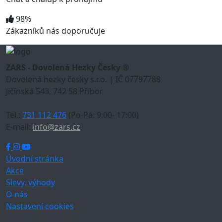
98%
Zákazníků nás doporučuje
ZARS - Dovolená Hezky Česky ®
Dovolená hezky česky s.r.o. | IČ 07797788
Jičínská 543, 742 58 Příbor
Tel.:
731 112 476
(Po-Pá: 9:00- 17:00)
E-mail:
info@zars.cz
Úvodní stránka
Akce
Slevy, výhody
O nás
Nastavení cookies