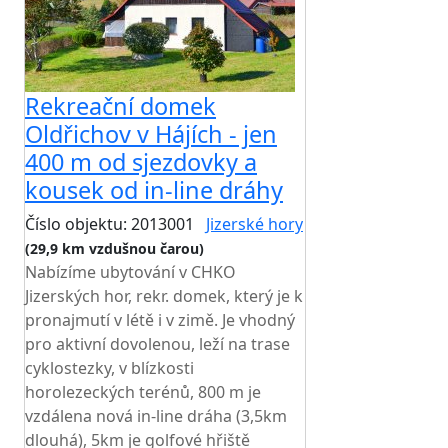
Rekreační domek
Oldřichov v Hájích - jen
400 m od sjezdovky a
kousek od in-line dráhy
Číslo objektu: 2013001
Jizerské hory
(29,9 km vzdušnou čarou)
Nabízíme ubytování v CHKO
Jizerských hor, rekr. domek, který je k
pronajmutí v létě i v zimě. Je vhodný
pro aktivní dovolenou, leží na trase
cyklostezky, v blízkosti
horolezeckých terénů, 800 m je
vzdálena nová in-line dráha (3,5km
dlouhá), 5km je golfové hřiště