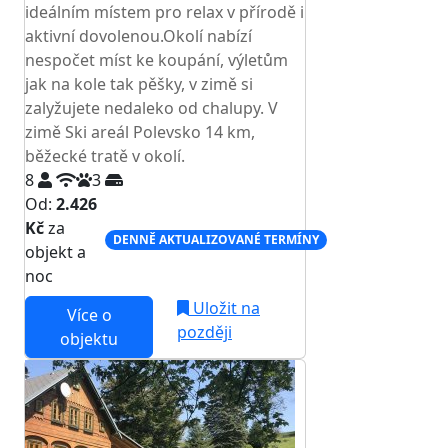
ideálním místem pro relax v přírodě i
aktivní dovolenou.Okolí nabízí
nespočet míst ke koupání, výletům
jak na kole tak pěšky, v zimě si
zalyžujete nedaleko od chalupy. V
zimě Ski areál Polevsko 14 km,
běžecké tratě v okolí.
8
3
Od:
2.426
Kč
za
DENNĚ AKTUALIZOVANÉ TERMÍNY
objekt a
noc
Uložit na
Více o
později
objektu