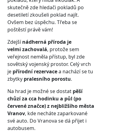
pokladu, který hlídá vlkodlak. A
skutečně zde hledači pokladů po
desetiletí zkoušeli poklad najít.
Ovšem bez úspěchu. Třeba se
poštěstí právě vám!
Zdejší
nádherná příroda je
velmi zachovalá
, protože sem
veřejnost neměla přístup, byl zde
sovětský vojenský prostor. Celý vrch
je
přírodní rezervace
a nachází se tu
zbytky
pralesního porostu
.
Na hrad je možné se dostat
pěší
chůzí za cca
hodinku a půl (po
červené značce) z nejbližšího města
Vranov
, kde necháte zaparkované
své auto. Do Vranova se dá přijet i
autobusem.