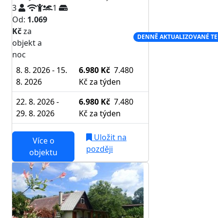
3
1
Od:
1.069
Kč
za
NEJNIŽŠÍ CENA NA TRHU
DENNĚ AKTUALIZOVANÉ T
objekt a
noc
8. 8. 2026 - 15.
6.980 Kč
7.480
8. 2026
Kč
za týden
22. 8. 2026 -
6.980 Kč
7.480
29. 8. 2026
Kč
za týden
Uložit na
Více o
později
objektu