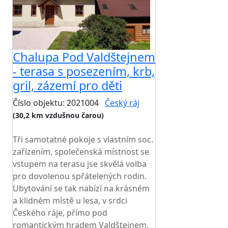
Chalupa Pod Valdštejnem
- terasa s posezením, krb,
gril, zázemí pro děti
Číslo objektu: 2021004
Český ráj
(30,2 km vzdušnou čarou)
TOP HODNOCENÍ
Tři samotatné pokoje s vlastním soc.
zařízením, společenská místnost se
vstupem na terasu jse skvělá volba
pro dovolenou spřátelených rodin.
Ubytování se tak nabízí na krásném
a klidném místě u lesa, v srdci
Českého ráje, přímo pod
romantickým hradem Valdštejnem.