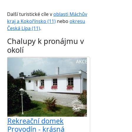
Další turistické cíle v
oblasti Máchův
kraj a Kokořínsko (11)
nebo
okresu
Česká Lípa (11)
.
Chalupy k pronájmu v
okolí
AKCE
Rekreační domek
Provodín - krásná