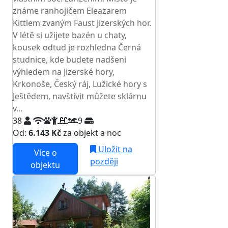
známe ranhojičem Eleazarem
Kittlem zvaným Faust Jizerských hor.
V létě si užijete bazén u chaty,
kousek odtud je rozhledna Černá
studnice, kde budete nadšeni
výhledem na Jizerské hory,
Krkonoše, Český ráj, Lužické hory s
Ještědem, navštívit můžete sklárnu
v...
38
9
Od:
6.143 Kč
za objekt a noc
Uložit na
Více o
později
objektu