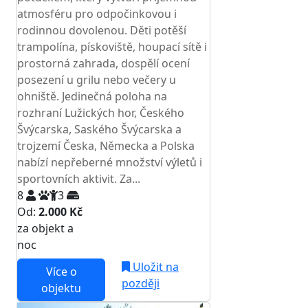
atmosféru pro odpočinkovou i
rodinnou dovolenou. Děti potěší
trampolína, pískoviště, houpací sítě i
prostorná zahrada, dospělí ocení
posezení u grilu nebo večery u
ohniště. Jedinečná poloha na
rozhraní Lužických hor, Českého
Švýcarska, Saského Švýcarska a
trojzemí Česka, Německa a Polska
nabízí nepřeberné množství výletů i
sportovních aktivit. Za...
8
3
Od:
2.000 Kč
za objekt a
NEJNIŽŠÍ CENA NA TRHU
noc
Uložit na
Více o
později
objektu