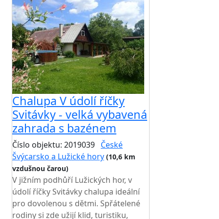
Chalupa V údolí říčky
Svitávky - velká vybavená
zahrada s bazénem
Číslo objektu: 2019039
České
Švýcarsko a Lužické hory
(10,6 km
vzdušnou čarou)
V jižním podhůří Lužických hor, v
údolí říčky Svitávky chalupa ideální
pro dovolenou s dětmi. Spřátelené
rodiny si zde užijí klid, turistiku,