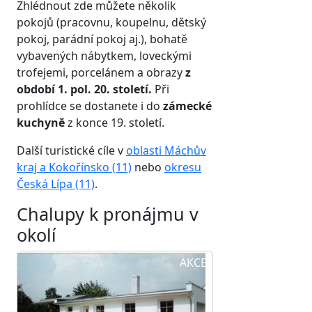
Zhlédnout zde můžete několik
pokojů (pracovnu, koupelnu, dětský
pokoj, parádní pokoj aj.), bohatě
vybavených nábytkem, loveckými
trofejemi, porcelánem a obrazy
z
období 1. pol. 20. století.
Při
prohlídce se dostanete i do
zámecké
kuchyně
z konce 19. století.
Další turistické cíle v
oblasti Máchův
kraj a Kokořínsko (11)
nebo
okresu
Česká Lípa (11)
.
Chalupy k pronájmu v
okolí
AKCE