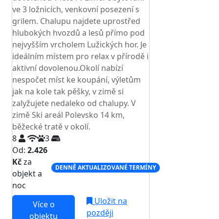
ve 3 ložnicích, venkovní posezení s
grilem. Chalupu najdete uprostřed
hlubokých hvozdů a lesů přímo pod
nejvyšším vrcholem Lužických hor. Je
ideálním místem pro relax v přírodě i
aktivní dovolenou.Okolí nabízí
nespočet míst ke koupání, výletům
jak na kole tak pěšky, v zimě si
zalyžujete nedaleko od chalupy. V
zimě Ski areál Polevsko 14 km,
běžecké tratě v okolí.
8
3
Od:
2.426
Kč
za
DENNĚ AKTUALIZOVANÉ TERMÍNY
objekt a
noc
Uložit na
Více o
později
objektu