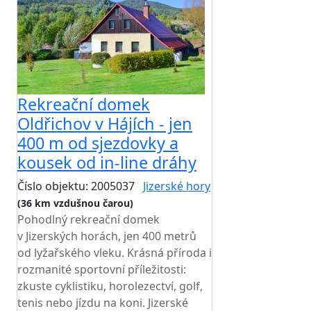
Rekreační domek
Oldřichov v Hájích - jen
400 m od sjezdovky a
kousek od in-line dráhy
Číslo objektu: 2005037
Jizerské hory
(36 km vzdušnou čarou)
Pohodlný rekreační domek
v Jizerských horách, jen 400 metrů
od lyžařského vleku. Krásná příroda i
rozmanité sportovní příležitosti:
zkuste cyklistiku, horolezectví, golf,
tenis nebo jízdu na koni. Jizerské