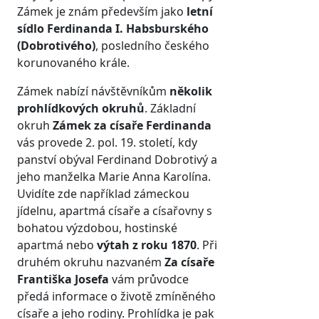
Zámek je znám především jako
letní
sídlo Ferdinanda I. Habsburského
(Dobrotivého)
, posledního českého
korunovaného krále.
Zámek nabízí návštěvníkům
několik
prohlídkových okruhů
. Základní
okruh
Zámek za císaře Ferdinanda
vás provede 2. pol. 19. století, kdy
panství obýval Ferdinand Dobrotivý a
jeho manželka Marie Anna Karolína.
Uvidíte zde například zámeckou
jídelnu, apartmá císaře a císařovny s
bohatou výzdobou, hostinské
apartmá nebo
výtah z roku 1870
. Při
druhém okruhu nazvaném
Za císaře
Františka Josefa
vám průvodce
předá informace o životě zmíněného
císaře a jeho rodiny. Prohlídka je pak