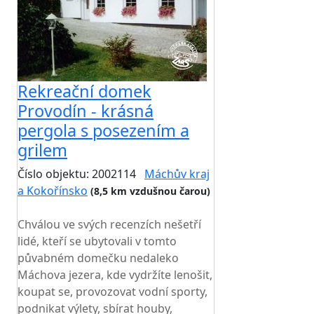
Rekreační domek
Provodín - krásná
pergola s posezením a
grilem
Číslo objektu: 2002114
Máchův kraj
a Kokořínsko
(8,5 km vzdušnou čarou)
TOP HODNOCENÍ
Chválou ve svých recenzích nešetří
lidé, kteří se ubytovali v tomto
půvabném domečku nedaleko
Máchova jezera, kde vydržíte lenošit,
koupat se, provozovat vodní sporty,
podnikat výlety, sbírat houby,