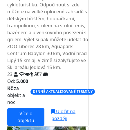
cykloturistiku. Odpočinout si zde
můžete na velké oplocené zahradě s
dětským hřištěm, houpačkami,
trampolínou, stolem na stolní tenis,
bazénem a u venkovního posezení s
grilem. Výlet si pak můžete udělat do
ZOO Liberec 28 km, Aquapark
Centrum Babylon 30 km, Vodní hrad
Lipý 15 km aj. V zimě si zalyžujete ve
Ski areálu Jedlová 15 km.
23
7
Od:
5.000
Kč
za
DENNĚ AKTUALIZOVANÉ TERMÍNY
objekt a
noc
Uložit na
Více o
později
objektu