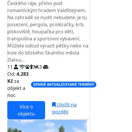
Českého ráje, přímo pod
romantickým hradem Valdštejnem.
Na zahradě se nudit nebudete: je tu
posezení, pergola, prolézačky, krb,
pískoviště, houpačka pro děti,
trampolína a sportovní vybavení.
Můžete odtud vyrazit pěšky nebo na
kole do blízkého Skalního města
Zlatou...
11
3
Od:
4.283
Kč
za
DENNĚ AKTUALIZOVANÉ TERMÍNY
objekt a
noc
Uložit na
Více o
později
objektu