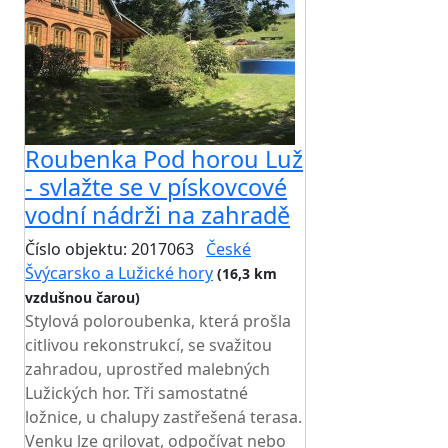
Roubenka Pod horou Luž
- svlažte se v pískovcové
vodní nádrži na zahradě
Číslo objektu: 2017063
České
Švýcarsko a Lužické hory
(16,3 km
vzdušnou čarou)
Stylová poloroubenka, která prošla
citlivou rekonstrukcí, se svažitou
zahradou, uprostřed malebných
Lužických hor. Tři samostatné
ložnice, u chalupy zastřešená terasa.
Venku lze grilovat, odpočívat nebo