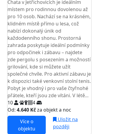
Chata v Jetřichovicích je ideálním
místem pro rodinnou dovolenou až
pro 10 osob. Nachází se na krásném,
klidném místě přímo u lesa, což
nabízí dokonalý únik od
každodenního shonu. Prostorná
zahrada poskytuje ideální podmínky
pro odpočinek i zábavu – najdete
zde pergolu s posezením a možností
grilování, kde si můžete užít
společné chvíle. Pro aktivní zábavu je
k dispozici také venkovní stolní tenis.
Pobyt je vhodný i pro vaše čtyřnohé
přátele, kteří jsou zde vítáni. V létě...
10
4
Od:
4.640 Kč
za objekt a noc
Uložit na
Více o
později
objektu