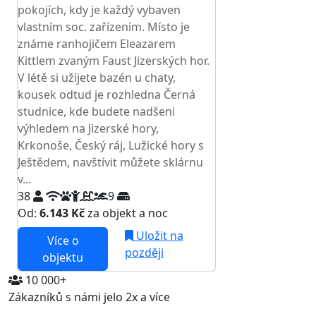
pokojích, kdy je každý vybaven
vlastním soc. zařízením. Místo je
známe ranhojičem Eleazarem
Kittlem zvaným Faust Jizerských hor.
V létě si užijete bazén u chaty,
kousek odtud je rozhledna Černá
studnice, kde budete nadšeni
výhledem na Jizerské hory,
Krkonoše, Český ráj, Lužické hory s
Ještědem, navštívit můžete sklárnu
v...
38
9
Od:
6.143 Kč
za objekt a noc
Uložit na
Více o
později
objektu
10 000+
Zákazníků s námi jelo 2x a více