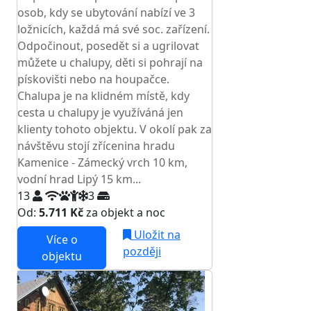
osob, kdy se ubytování nabízí ve 3
ložnicích, každá má své soc. zařízení.
Odpočinout, posedět si a ugrilovat
můžete u chalupy, děti si pohrají na
pískovišti nebo na houpačce.
Chalupa je na klidném místě, kdy
cesta u chalupy je využíváná jen
klienty tohoto objektu. V okolí pak za
návštěvu stojí zřícenina hradu
Kamenice - Zámecký vrch 10 km,
vodní hrad Lipý 15 km...
13
3
Od:
5.711 Kč
za objekt a noc
Uložit na
Více o
později
objektu