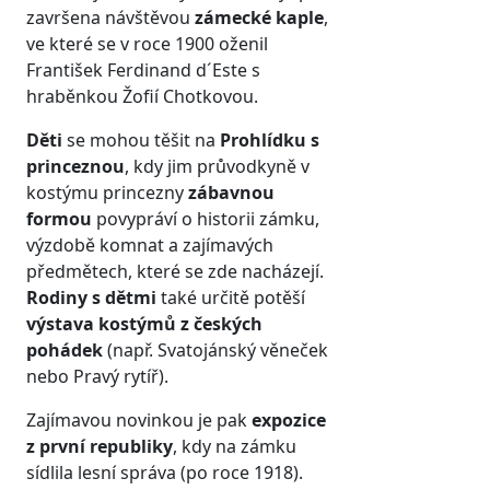
završena návštěvou
zámecké kaple
,
ve které se v roce 1900 oženil
František Ferdinand d´Este s
hraběnkou Žofií Chotkovou.
Děti
se mohou těšit na
Prohlídku s
princeznou
, kdy jim průvodkyně v
kostýmu princezny
zábavnou
formou
povypráví o historii zámku,
výzdobě komnat a zajímavých
předmětech, které se zde nacházejí.
Rodiny s dětmi
také určitě potěší
výstava kostýmů z českých
pohádek
(např. Svatojánský věneček
nebo Pravý rytíř).
Zajímavou novinkou je pak
expozice
z první republiky
, kdy na zámku
sídlila lesní správa (po roce 1918).