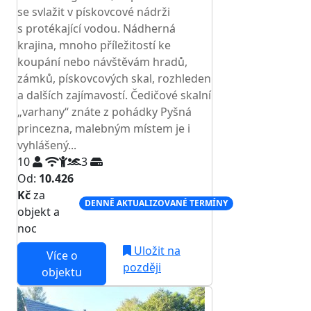
se svlažit v pískovcové nádrži
s protékající vodou. Nádherná
krajina, mnoho příležitostí ke
koupání nebo návštěvám hradů,
zámků, pískovcových skal, rozhleden
a dalších zajímavostí. Čedičové skalní
„varhany“ znáte z pohádky Pyšná
princezna, malebným místem je i
vyhlášený...
10
3
Od:
10.426
Kč
za
DENNĚ AKTUALIZOVANÉ TERMÍNY
objekt a
noc
Uložit na
Více o
později
objektu