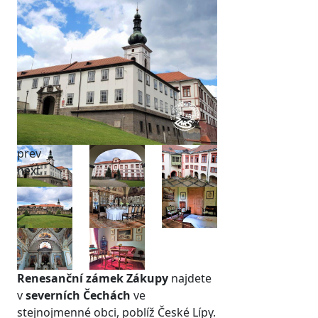
prev
next
Renesanční zámek Zákupy
najdete
v
severních Čechách
ve
stejnojmenné obci, poblíž České Lípy.