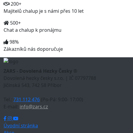
200+
Majitelů chalup je s námi přes 10 let
500+
Chat a chalup k pronájmu
98%
Zákazníků nás doporučuje
ZARS - Dovolená Hezky Česky ®
Dovolená hezky česky s.r.o. | IČ 07797788
Jičínská 543, 742 58 Příbor
Tel.:
731 112 476
(Po-Pá: 9:00- 17:00)
E-mail:
info@zars.cz
Úvodní stránka
Akce