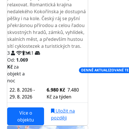
relaxovat. Romantická krajina
nedalekého Kokořínska je dostupná
pěšky i na kole. Český ráj se pyšní
překrásnou přírodou a celou řadou
skvostných hradů, zámků, vyhlídek,
skalních měst, a především hustou
sítí cyklostezek a turistických tras.
3
1
Od:
1.069
Kč
za
NEJNIŽŠÍ CENA NA TRHU
DENNĚ AKTUALIZOVANÉ T
objekt a
noc
22. 8. 2026 -
6.980 Kč
7.480
29. 8. 2026
Kč
za týden
Uložit na
Více o
později
objektu