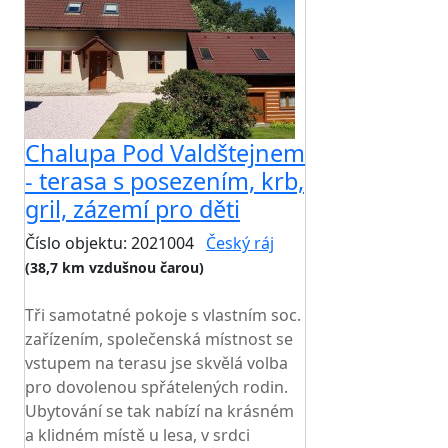
Chalupa Pod Valdštejnem
- terasa s posezením, krb,
gril, zázemí pro děti
Číslo objektu: 2021004
Český ráj
(38,7 km vzdušnou čarou)
TOP HODNOCENÍ
Tři samotatné pokoje s vlastním soc.
zařízením, společenská místnost se
vstupem na terasu jse skvělá volba
pro dovolenou spřátelených rodin.
Ubytování se tak nabízí na krásném
a klidném místě u lesa, v srdci