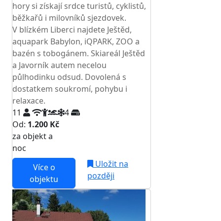
hory si získají srdce turistů, cyklistů,
běžkařů i milovníků sjezdovek.
V blízkém Liberci najdete Ještěd,
aquapark Babylon, iQPARK, ZOO a
bazén s tobogánem. Skiareál Ještěd
a Javorník autem necelou
půlhodinku odsud. Dovolená s
dostatkem soukromí, pohybu i
relaxace.
11
4
Od:
1.200 Kč
za objekt a
NEJNIŽŠÍ CENA NA TRHU
noc
Uložit na
Více o
později
objektu