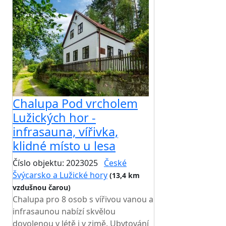
Chalupa Pod vrcholem
Lužických hor -
infrasauna, vířivka,
klidné místo u lesa
Číslo objektu: 2023025
České
Švýcarsko a Lužické hory
(13,4 km
vzdušnou čarou)
Chalupa pro 8 osob s vířivou vanou a
infrasaunou nabízí skvělou
dovolenou v létě i v zimě. Ubytování