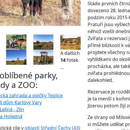
Stádo prvních čtrná
dovezeno 28. ledna 
podzim roku 2015 k 
Pratuři jsou vyšlec
něhož vzešli dnešní
Zvířata v rezervaci j
přímé blízkosti k 
projdete všechny n
A dalších
vyhlídkami do okolí
14
fotek
procházka, ale tak
...
 oblíbené parky,
zvířata prohlédnou
dalekohled.
dy a ZOO:
Rezervace je rozděl
ká zahrada a opičky Teplice
je ta menší s koňmi
í dům Karlovy Vary
Jizerou potom žijí z
ešná - Zlín
a Holedná
Ze strany od Milovi
si můžete udělat p
stické cíle v
oblasti Střední Čechy (43)