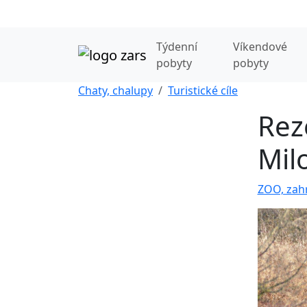
Týdenní
Víkendové
pobyty
pobyty
Chaty, chalupy
Turistické cíle
Rez
Mil
ZOO, zahr