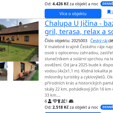
Od:
4.426 Kč
za objekt a noc
DENNĚ
U
Více o objektu
Chalupa U Jičína - b
gril, terasa, relax a 
Číslo objektu: 2025003
Český ráj
(3
V malebné krajině Českého ráje naj
osob s oplocenou zahradou, zastř
slunečníkem a solární sprchou na te
osvěžení. Od jara 2025 bude k dispo
vodou (4x2x1,1 m). Klidná lokalita je
milovníky turistiky a cyklovýletů. O
přírodních krás a historických pam
skály 22 km, pohádkový Jičín 16 km 
33 km....
6
1
Od:
2.518 Kč
za objekt a noc
DENNĚ