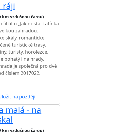
ráji
9 km vzdušnou čarou)
čil film „Jak dostat tatínka
s velkou zahradou.
ké skály, romantické
čené turistické trasy.
ny, turisty, horolezce,
 je bohatý i na hrady,
ahrada je společná pro dvě
od číslem 2017022.
ŽŠÍ CENA NA TRHU
ložit na později
a malá - na
skal
9 km vzdušnou čarou)