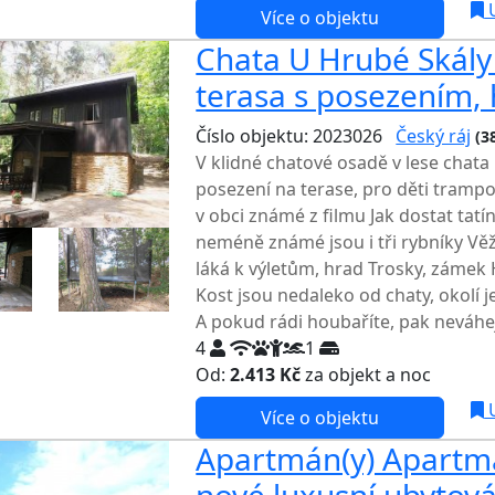
U
Více o objektu
Chata U Hrubé Skály -
terasa s posezením,
Číslo objektu: 2023026
Český ráj
(3
V klidné chatové osadě v lese chata
posezení na terase, pro děti trampol
v obci známé z filmu Jak dostat tat
neméně známé jsou i tři rybníky Věž
láká k výletům, hrad Trosky, zámek
Kost jsou nedaleko od chaty, okolí 
A pokud rádi houbaříte, pak neváhejt
4
1
Od:
2.413 Kč
za objekt a noc
U
Více o objektu
Apartmán(y) Apartmá