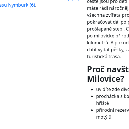
cestě jsou pro děti
esu Nymburk (6)
.
máte rádi náročněj
všechna zvířata pr
pokračovat dál po 
prošlapané stepí. 
po milovické přírod
kilometrů. A pokud
chtít vydat pěšky,
turistická trasa.
Proč navšt
Milovice?
uvidíte zde div
procházka s ko
hřiště
přírodní rezer
motýlů