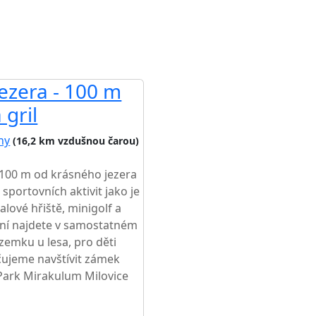
ezera - 100 m
 gril
hy
(16,2 km vzdušnou čarou)
 100 m od krásného jezera
 sportovních aktivit jako je
balové hřiště, minigolf a
ní najdete v samostatném
emku u lesa, pro děti
čujeme navštívit zámek
Park Mirakulum Milovice