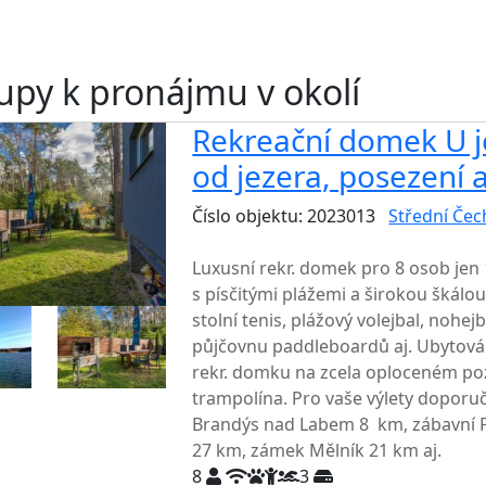
upy k pronájmu v okolí
Rekreační domek U j
od jezera, posezení a
Číslo objektu: 2023013
Střední Čec
TOP HODNOCENÍ
Luxusní rekr. domek pro 8 osob jen
s písčitými plážemi a širokou škálou
stolní tenis, plážový volejbal, nohej
půjčovnu paddleboardů aj. Ubytová
rekr. domku na zcela oploceném poz
trampolína. Pro vaše výlety doporu
Brandýs nad Labem 8 km, zábavní 
27 km, zámek Mělník 21 km aj.
8
3