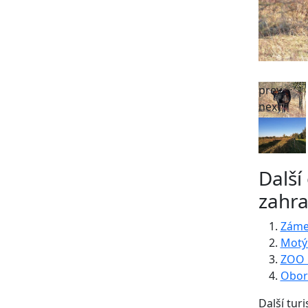
prev
next
Další
zahra
Zámec
Motýl
ZOO L
Obor
Další turi