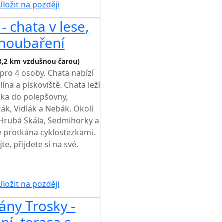
ložit na později
 chata v lese,
 houbaření
8,2 km vzdušnou čarou)
 pro 4 osoby. Chata nabízí
ína a pískoviště. Chata leží
ínka do polepšovny,
ák, Vidlák a Nebák. Okolí
 Hrubá Skála, Sedmihorky a
je protkána cyklostezkami.
e, přijdete si na své.
ložit na později
ny Trosky -