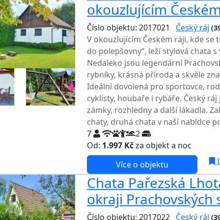
okouzlujícím Českém 
Číslo objektu: 2017021
Český ráj
(3
V okouzlujícím Českém ráji, kde se to
do polepšovny“, leží stylová chata 
Nedaleko jsou legendární Prachovs
rybníky, krásná příroda a skvěle zna
Ideální dovolená pro sportovce, rodi
cyklisty, houbaře i rybáře. Český ráj
zámky, rozhledny a další lákadla. Z
chaty, druhá chata v naší nabídce p
7
2
Od:
1.997 Kč
za objekt a noc
NEJNI
U
Více o objektu
Chata Pařezská Lhot
okraji Prachovských 
Číslo objektu: 2017022
Český ráj
(3