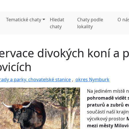
Tematické chaty
Hledat
Chaty podle
O ná
chaty
lokality
ervace divokých koní a p
ovicích
ady a parky, chovatelské stanice
,
okres Nymburk
Na jediném místě n
pohromadě vidět s
praturů a zubrů e
součástí naší krajin
výcvikový prostor
M
mezi městy Milovi