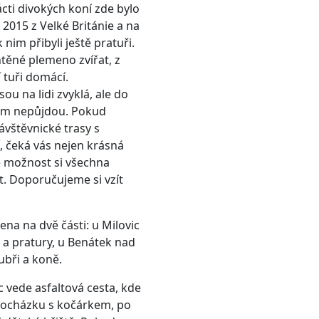
cti divokých koní zde bylo
2015 z Velké Británie a na
nim přibyli ještě pratuři.
htěné plemeno zvířat, z
 tuři domácí.
sou na lidi zvyklá, ale do
vám nepůjdou. Pokud
ávštěvnické trasy s
, čeká vás nejen krásná
é možnost si všechna
t. Doporučujeme si vzít
ena na dvě části: u Milovic
 a pratury, u Benátek nad
ubři a koně.
c vede asfaltová cesta, kde
rocházku s kočárkem, po