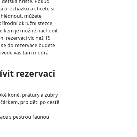
 i dětská hřiště. Pokud
ší procházku a chcete si
ohlédnout, můžete
přírodní okružní stezce
Celkem je možné nachodit
ní rezervaci víc než 15
 se do rezervace budete
 zavede vás tam modrá
ívit rezervaci
oké koně, pratury a zubry
čárkem, pro děti po cestě
vace s pestrou faunou