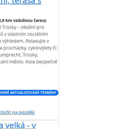
ní, terasa s
8,8 km vzdušnou čarou)
Trosky – ideální pro
ů s vlastním sociálním
 výhledem. Relaxujte v
 procházky, cyklovýlety či
umprecht, Trosky,
kalní město. Kola bezpečně
ENNĚ AKTUALIZOVANÉ TERMÍNY
ložit na později
 velká - v