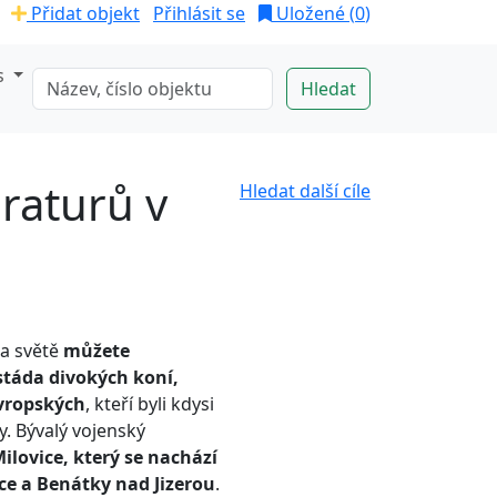
Přidat objekt
Přihlásit se
Uložené (
0
)
s
raturů v
Hledat další cíle
a světě
můžete
táda divokých koní,
vropských
, kteří byli kdysi
y. Bývalý vojenský
ilovice, který se nachází
ce a Benátky nad Jizerou
.