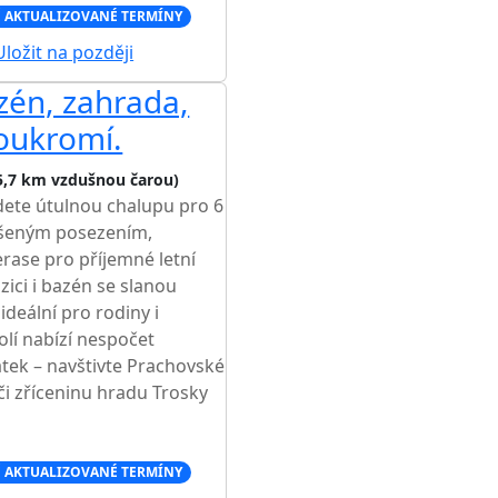
 AKTUALIZOVANÉ TERMÍNY
ložit na později
azén, zahrada,
soukromí.
5,7 km vzdušnou čarou)
dete útulnou chalupu pro 6
ešeným posezením,
rase pro příjemné letní
zici i bazén se slanou
 ideální pro rodiny i
kolí nabízí nespočet
átek – navštivte Prachovské
či zříceninu hradu Trosky
 AKTUALIZOVANÉ TERMÍNY