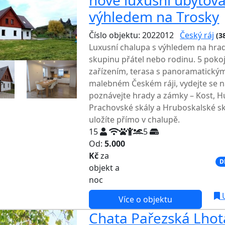
nové luxusní ubytová
výhledem na Trosky
Číslo objektu: 2022012
Český ráj
(3
Luxusní chalupa s výhledem na hrad 
skupinu přátel nebo rodinu. 5 pokoj
zařízením, terasa s panoramatickým
malebném Českém ráji, vydejte se na
poznávejte hrady a zámky – Kost, H
Prachovské skály a Hruboskalské s
uložíte přímo v chalupě.
15
5
Od:
5.000
Kč
za
NEJNIŽŠÍ CENA NA TRHU
D
objekt a
noc
U
Více o objektu
Chata Pařezská Lhota