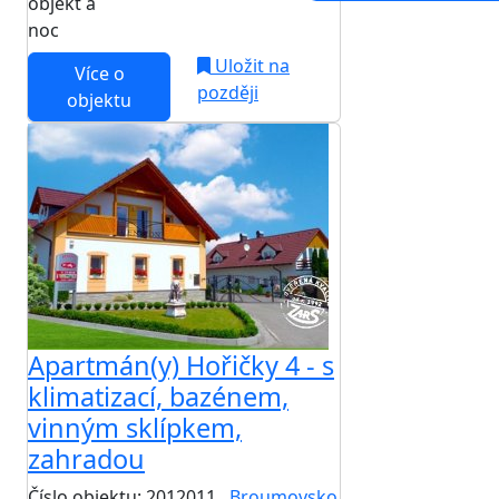
objekt a
noc
Uložit na
Více o
později
objektu
Apartmán(y) Hořičky 4 - s
klimatizací, bazénem,
vinným sklípkem,
zahradou
Číslo objektu: 2012011
Broumovsko