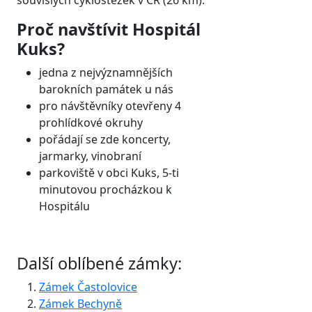
souvislých cyklostezek v ČR (26 km).
Proč navštívit Hospitál
Kuks?
jedna z nejvýznamnějších
barokních památek u nás
pro návštěvníky otevřeny 4
prohlídkové okruhy
pořádají se zde koncerty,
jarmarky, vinobraní
parkoviště v obci Kuks, 5-ti
minutovou procházkou k
Hospitálu
Další oblíbené zámky:
Zámek Častolovice
Zámek Bechyně