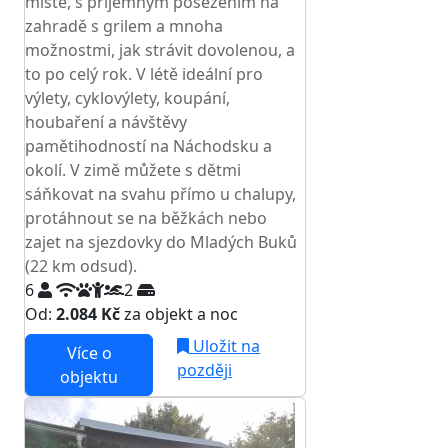
místě, s příjemným posezením na
zahradě s grilem a mnoha
možnostmi, jak strávit dovolenou, a
to po celý rok. V létě ideální pro
výlety, cyklovýlety, koupání,
houbaření a návštěvy
pamětihodností na Náchodsku a
okolí. V zimě můžete s dětmi
sáňkovat na svahu přímo u chalupy,
protáhnout se na běžkách nebo
zajet na sjezdovky do Mladých Buků
(22 km odsud).
6
2
Od:
2.084 Kč
za objekt a noc
Uložit na
Více o
později
objektu