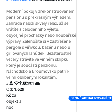
TOP HODNOCENÍ
Moderní pokoj v zrekonstruovaném
penzionu s překrásným výhledem.
Zahrada nabízí skvělý relax, až se
vrátíte z celodenního výletu,
obyčejné procházky nebo houbařské
výpravy. Zalenošíte si v zastřešené
pergole s vířivkou, bazénu nebo u
grilovaných lahůdek. Bezstarostné
večery strávíte ve vinném sklípku,
který je součástí penzionu.
Náchodsko a Broumovsko patří k
velmi oblíbeným lokalitám.
3
1
Od:
1.629
Kč
za
NEJNIŽŠÍ CENA NA TRHU
DENNĚ AKTUALIZOVANÉ T
objekt a
noc