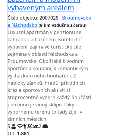
vybaveným areálem
Číslo objektu: 2007028
Broumovsko
a Náchodsko
(9 km vzdušnou čarou)
Luxusní apartmán v penzionu se
zahradou a bazénem. Komfortní
vybavení, zajímavé turistické cíle
zejména v oblasti Náchodska a
Broumovska. Okolí láká k vodním
sportům a koupání, k romantickým
vycházkám nebo houbaření. Z
nabídky zámků, hradů, přírodních
krás a sportovních aktivit si
stoprocentně vybere každý. Součástí
penzionu je vinný sklípe. Díky
výbornému terénu to tady žije i v
zimních měsících.
5
2
Od:
1.881