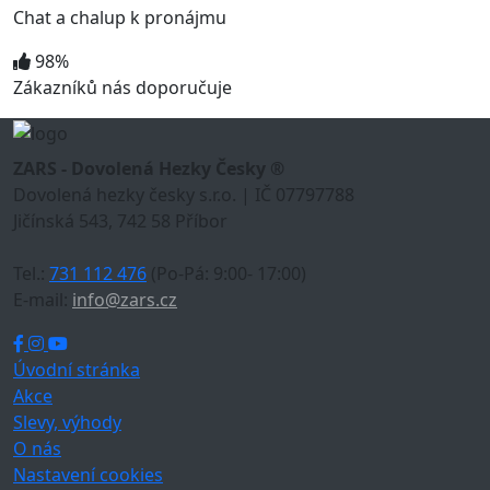
Chat a chalup k pronájmu
98%
Zákazníků nás doporučuje
ZARS - Dovolená Hezky Česky ®
Dovolená hezky česky s.r.o. | IČ 07797788
Jičínská 543, 742 58 Příbor
Tel.:
731 112 476
(Po-Pá: 9:00- 17:00)
E-mail:
info@zars.cz
Úvodní stránka
Akce
Slevy, výhody
O nás
Nastavení cookies