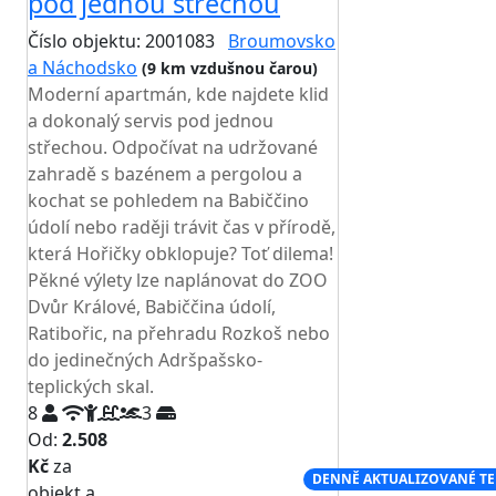
pod jednou střechou
Číslo objektu: 2001083
Broumovsko
a Náchodsko
(9 km vzdušnou čarou)
Moderní apartmán, kde najdete klid
a dokonalý servis pod jednou
střechou. Odpočívat na udržované
zahradě s bazénem a pergolou a
kochat se pohledem na Babiččino
údolí nebo raději trávit čas v přírodě,
která Hořičky obklopuje? Toť dilema!
Pěkné výlety lze naplánovat do ZOO
Dvůr Králové, Babiččina údolí,
Ratibořic, na přehradu Rozkoš nebo
do jedinečných Adršpašsko-
teplických skal.
8
3
Od:
2.508
Kč
za
NEJNIŽŠÍ CENA NA TRHU
DENNĚ AKTUALIZOVANÉ T
objekt a