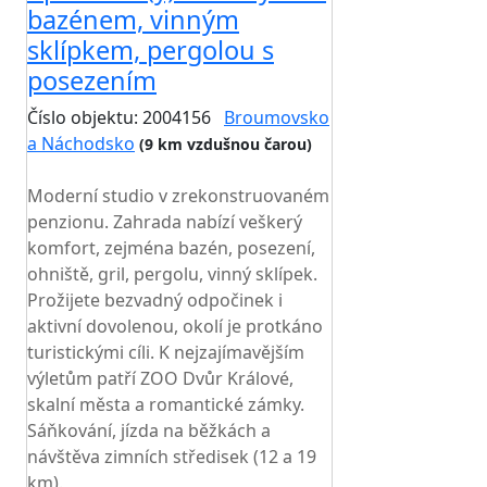
bazénem, vinným
sklípkem, pergolou s
posezením
Číslo objektu: 2004156
Broumovsko
a Náchodsko
(9 km vzdušnou čarou)
TOP HODNOCENÍ
Moderní studio v zrekonstruovaném
penzionu. Zahrada nabízí veškerý
komfort, zejména bazén, posezení,
ohniště, gril, pergolu, vinný sklípek.
Prožijete bezvadný odpočinek i
aktivní dovolenou, okolí je protkáno
turistickými cíli. K nejzajímavějším
výletům patří ZOO Dvůr Králové,
skalní města a romantické zámky.
Sáňkování, jízda na běžkách a
návštěva zimních středisek (12 a 19
km).