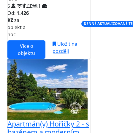
5
1
Od:
1.426
Kč
za
NEJNIŽŠÍ CENA NA TRHU
DENNĚ AKTUALIZOVANÉ T
objekt a
noc
Uložit na
Více o
později
objektu
Apartmán(y) Hořičky 2 - s
bazénem a moderním