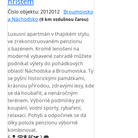
hřištěm
Číslo objektu: 2012012
Broumovsko
a Náchodsko
(9 km vzdušnou čarou)
TOP HODNOCENÍ
Luxusní apartmán v thajském stylu,
ve zrekonstruovaném penzionu
s bazénem. Kromě lenošení na
moderně vybavené zahradě můžete
podnikat výlety do pohádkových
oblastí Náchodska a Broumovska. Ty
se pyšní historickými památkami,
krásnou přírodou, zdravými lesy, kde
se dá houbařit, a nenáročným
terénem. Výborné podmínky pro
koupání, vodní sporty, rybaření,
relaxaci. Pohyb a odpočinek se dá
díky poloze penzionu výborně
kombinovat.
5
2