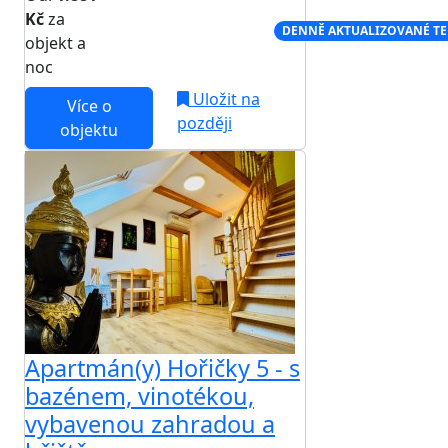
Kč
za
NEJNIŽŠÍ CENA NA TRHU
DENNĚ AKTUALIZOVANÉ T
objekt a
noc
Uložit na
Více o
později
objektu
Apartmán(y) Hořičky 5 - s
bazénem, vinotékou,
vybavenou zahradou a