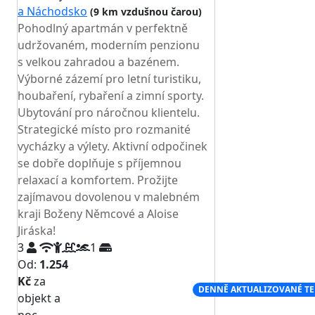
a Náchodsko
(9 km vzdušnou čarou)
Pohodlný apartmán v perfektně
udržovaném, moderním penzionu
s velkou zahradou a bazénem.
Výborné zázemí pro letní turistiku,
houbaření, rybaření a zimní sporty.
Ubytování pro náročnou klientelu.
Strategické místo pro rozmanité
vycházky a výlety. Aktivní odpočinek
se dobře doplňuje s příjemnou
relaxací a komfortem. Prožijte
zajímavou dovolenou v malebném
kraji Boženy Němcové a Aloise
Jiráska!
3
1
Od:
1.254
Kč
za
NEJNIŽŠÍ CENA NA TRHU
DENNĚ AKTUALIZOVANÉ T
objekt a