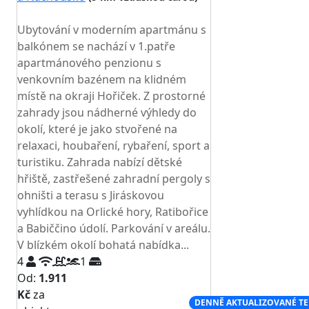
TOP HODNOCENÍ
Ubytování v moderním apartmánu s
balkónem se nachází v 1.patře
apartmánového penzionu s
venkovním bazénem na klidném
místě na okraji Hořiček. Z prostorné
zahrady jsou nádherné výhledy do
okolí, které je jako stvořené na
relaxaci, houbaření, rybaření, sport a
turistiku. Zahrada nabízí dětské
hřiště, zastřešené zahradní pergoly s
ohništi a terasu s Jiráskovou
vyhlídkou na Orlické hory, Ratibořice
a Babiččino údolí. Parkování v areálu.
V blízkém okolí bohatá nabídka...
4
1
Od:
1.911
Kč
za
NEJNIŽŠÍ CENA NA TRHU
DENNĚ AKTUALIZOVANÉ T