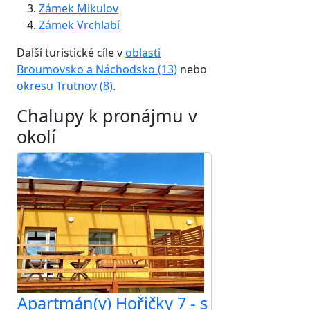
Zámek Mikulov
Zámek Vrchlabí
Další turistické cíle v
oblasti
Broumovsko a Náchodsko (13)
nebo
okresu Trutnov (8)
.
Chalupy k pronájmu v
okolí
Apartmán(y) Hořičky 7 - s