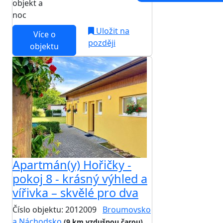
objekt a
noc
Uložit na
Více o
později
objektu
Apartmán(y) Hořičky -
pokoj 8 - krásný výhled a
vířivka – skvělé pro dva
Číslo objektu: 2012009
Broumovsko
a Náchodsko
(9 km vzdušnou čarou)