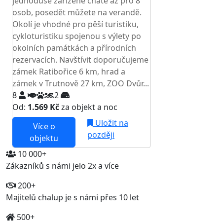
jednoduše zařízené chatě až pro 8
osob, posedět můžete na verandě.
Okolí je vhodné pro pěší turistiku,
cykloturistiku spojenou s výlety po
okolních památkách a přírodních
rezervacích. Navštívit doporučujeme
zámek Ratibořice 6 km, hrad a
zámek v Trutnově 27 km, ZOO Dvůr...
8
2
Od:
1.569 Kč
za objekt a noc
Uložit na
Více o
později
objektu
10 000+
Zákazníků s námi jelo 2x a více
200+
Majitelů chalup je s námi přes 10 let
500+