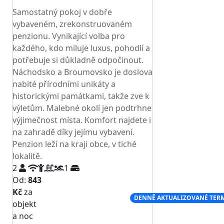
TOP HODNOCENÍ
Samostatný pokoj v dobře
vybaveném, zrekonstruovaném
penzionu. Vynikající volba pro
každého, kdo miluje luxus, pohodlí a
potřebuje si důkladně odpočinout.
Náchodsko a Broumovsko je doslova
nabité přírodními unikáty a
historickými památkami, takže zve k
výletům. Malebné okolí jen podtrhne
výjimečnost místa. Komfort najdete i
na zahradě díky jejímu vybavení.
Penzion leží na kraji obce, v tiché
lokalitě.
2
1
Od:
843
Kč
za
NEJNIŽŠÍ CENA NA TRHU
DENNĚ AKTUALIZOVANÉ TER
objekt
a noc