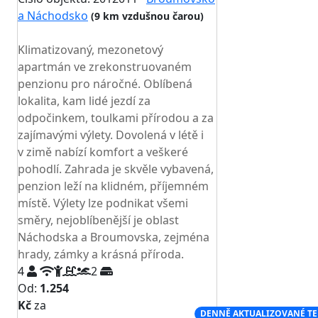
a Náchodsko
(9 km vzdušnou čarou)
TOP HODNOCENÍ
Klimatizovaný, mezonetový
apartmán ve zrekonstruovaném
penzionu pro náročné. Oblíbená
lokalita, kam lidé jezdí za
odpočinkem, toulkami přírodou a za
zajímavými výlety. Dovolená v létě i
v zimě nabízí komfort a veškeré
pohodlí. Zahrada je skvěle vybavená,
penzion leží na klidném, příjemném
místě. Výlety lze podnikat všemi
směry, nejoblíbenější je oblast
Náchodska a Broumovska, zejména
hrady, zámky a krásná příroda.
4
2
Od:
1.254
Kč
za
NEJNIŽŠÍ CENA NA TRHU
DENNĚ AKTUALIZOVANÉ T