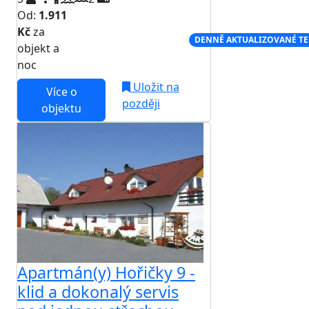
Od:
1.911
Kč
za
NEJNIŽŠÍ CENA NA TRHU
DENNĚ AKTUALIZOVANÉ T
objekt a
noc
Uložit na
Více o
později
objektu
Apartmán(y) Hořičky 9 -
klid a dokonalý servis