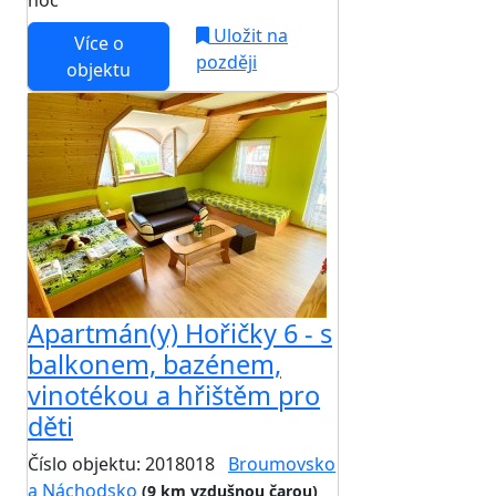
noc
Uložit na
Více o
později
objektu
Apartmán(y) Hořičky 6 - s
balkonem, bazénem,
vinotékou a hřištěm pro
děti
Číslo objektu: 2018018
Broumovsko
a Náchodsko
(9 km vzdušnou čarou)