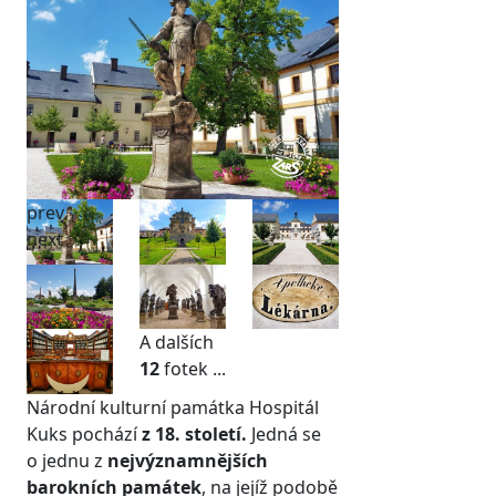
prev
next
A dalších
12
fotek ...
Národní kulturní památka Hospitál
Kuks pochází
z 18. století.
Jedná se
o jednu z
nejvýznamnějších
barokních památek
, na jejíž podobě