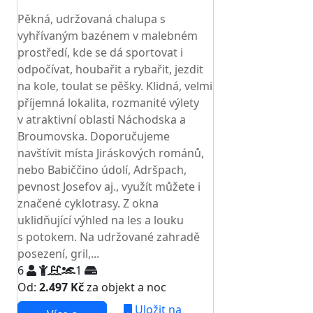
TOP HODNOCENÍ
Pěkná, udržovaná chalupa s
vyhřívaným bazénem v malebném
prostředí, kde se dá sportovat i
odpočívat, houbařit a rybařit, jezdit
na kole, toulat se pěšky. Klidná, velmi
příjemná lokalita, rozmanité výlety
v atraktivní oblasti Náchodska a
Broumovska. Doporučujeme
navštívit místa Jiráskových románů,
nebo Babiččino údolí, Adršpach,
pevnost Josefov aj., využít můžete i
značené cyklotrasy. Z okna
uklidňující výhled na les a louku
s potokem. Na udržované zahradě
posezení, gril,...
6
1
Od:
2.497 Kč
za objekt a noc
Uložit na