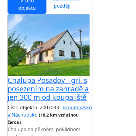
Více o
později
objektu
Chalupa Posadov - gril s
posezením na zahradě a
jen 300 m od koupaliště
Číslo objektu: 2007033
Broumovsko
a Náchodsko
(10,2 km vzdušnou
čarou)
TOP HODNOCENÍ
Chalupa na pěkném, poklidném