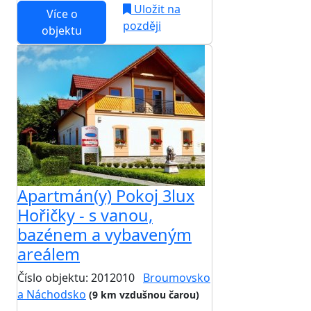
Uložit na
Více o
později
objektu
Apartmán(y) Pokoj 3lux
Hořičky - s vanou,
bazénem a vybaveným
areálem
Číslo objektu: 2012010
Broumovsko
a Náchodsko
(9 km vzdušnou čarou)