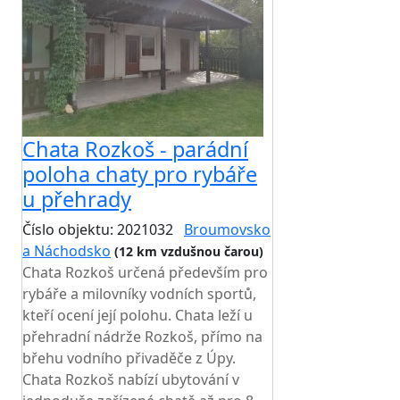
Chata Rozkoš - parádní
poloha chaty pro rybáře
u přehrady
Číslo objektu: 2021032
Broumovsko
a Náchodsko
(12 km vzdušnou čarou)
Chata Rozkoš určená především pro
rybáře a milovníky vodních sportů,
kteří ocení její polohu. Chata leží u
přehradní nádrže Rozkoš, přímo na
břehu vodního přivaděče z Úpy.
Chata Rozkoš nabízí ubytování v