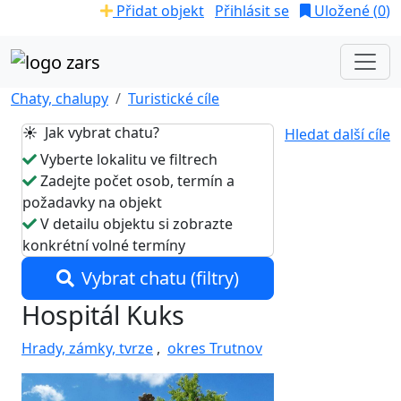
Přidat objekt
Přihlásit se
Uložené (
0
)
Chaty, chalupy
Turistické cíle
☀️ Jak vybrat chatu?
Hledat další cíle
Vyberte lokalitu ve filtrech
Zadejte počet osob, termín a
požadavky na objekt
V detailu objektu si zobrazte
konkrétní volné termíny
Vybrat chatu (filtry)
Hospitál Kuks
Hrady, zámky, tvrze
,
okres Trutnov