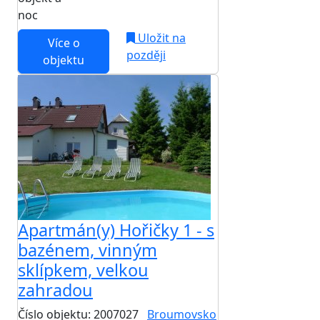
noc
Uložit na
Více o
později
objektu
Apartmán(y) Hořičky 1 - s
bazénem, vinným
sklípkem, velkou
zahradou
Číslo objektu: 2007027
Broumovsko