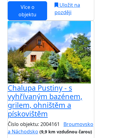
Uložit na
Více o
později
objektu
Chalupa Pustiny - s
vyhřívaným bazénem,
grilem, ohništěm a
pískovištěm
Číslo objektu: 2004161
Broumovsko
a Náchodsko
(9,9 km vzdušnou čarou)