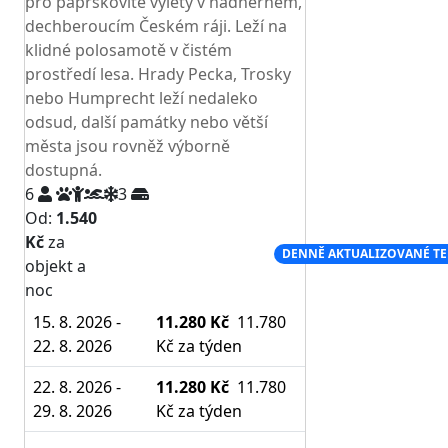
pro paprskovité výlety v nádherném,
dechberoucím Českém ráji. Leží na
klidné polosamotě v čistém
prostředí lesa. Hrady Pecka, Trosky
nebo Humprecht leží nedaleko
odsud, další památky nebo větší
města jsou rovněž výborně
dostupná.
6
3
Od:
1.540
Kč
za
NEJNIŽŠÍ CENA NA TRHU
DENNĚ AKTUALIZOVANÉ T
objekt a
noc
15. 8. 2026 -
11.280 Kč
11.780
22. 8. 2026
Kč
za týden
22. 8. 2026 -
11.280 Kč
11.780
29. 8. 2026
Kč
za týden