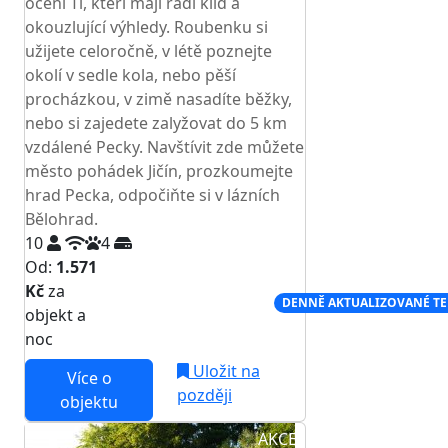
ocení Ti, kteří mají rádi klid a
okouzlující výhledy. Roubenku si
užijete celoročně, v létě poznejte
okolí v sedle kola, nebo pěší
procházkou, v zimě nasadíte běžky,
nebo si zajedete zalyžovat do 5 km
vzdálené Pecky. Navštívit zde můžete
město pohádek Jičín, prozkoumejte
hrad Pecka, odpočiňte si v lázních
Bělohrad.
10
4
Od:
1.571
Kč
za
NEJNIŽŠÍ CENA NA TRHU
DENNĚ AKTUALIZOVANÉ T
objekt a
noc
Uložit na
Více o
později
objektu
AKCE