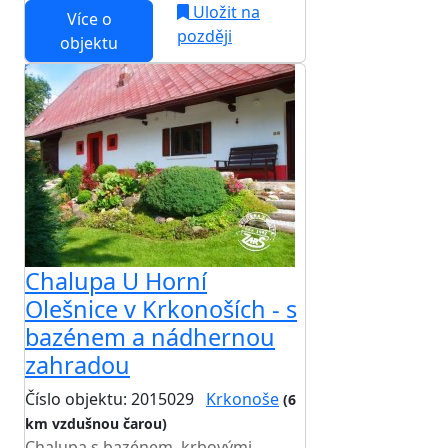
Uložit na
Více o
později
objektu
Chalupa U Horní
Olešnice v Krkonoších - s
bazénem a nádhernou
zahradou
Číslo objektu: 2015029
Krkonoše
(6
km vzdušnou čarou)
TOP HODNOCENÍ
Chalupa s bazénem, krbovými