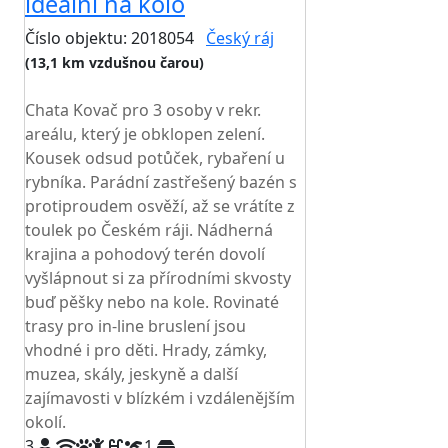
ideální na kolo
Číslo objektu: 2018054
Český ráj
(13,1 km vzdušnou čarou)
TOP HODNOCENÍ
Chata Kovač pro 3 osoby v rekr.
areálu, který je obklopen zelení.
Kousek odsud potůček, rybaření u
rybníka. Parádní zastřešený bazén s
protiproudem osvěží, až se vrátíte z
toulek po Českém ráji. Nádherná
krajina a pohodový terén dovolí
vyšlápnout si za přírodními skvosty
buď pěšky nebo na kole. Rovinaté
trasy pro in-line bruslení jsou
vhodné i pro děti. Hrady, zámky,
muzea, skály, jeskyně a další
zajímavosti v blízkém i vzdálenějším
okolí.
3
1