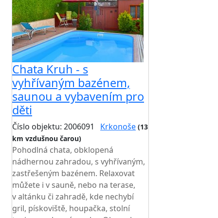
Chata Kruh - s
vyhřívaným bazénem,
saunou a vybavením pro
děti
Číslo objektu: 2006091
Krkonoše
(13
km vzdušnou čarou)
TOP HODNOCENÍ
Pohodlná chata, obklopená
nádhernou zahradou, s vyhřívaným,
zastřešeným bazénem. Relaxovat
můžete i v sauně, nebo na terase,
v altánku či zahradě, kde nechybí
gril, pískoviště, houpačka, stolní