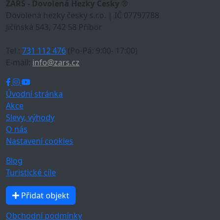
ZARS - Dovolená Hezky Česky ®
Dovolená hezky česky s.r.o. | IČ 07797788
Jičínská 543, 742 58 Příbor
Tel.:
731 112 476
(Po-Pá: 9:00- 17:00)
E-mail:
info@zars.cz
Úvodní stránka
Akce
Slevy, výhody
O nás
Nastavení cookies
Blog
Turistické cíle
Přidat objekt
Obchodní podmínky