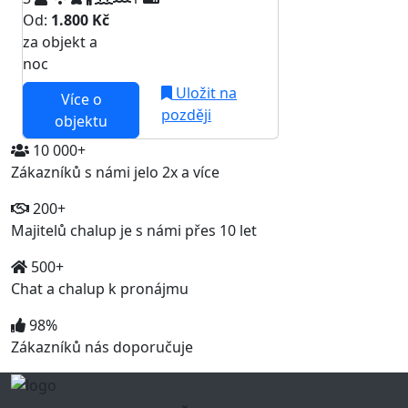
Od:
1.800 Kč
za objekt a
NEJNIŽŠÍ CENA NA TRHU
noc
Uložit na
Více o
později
objektu
10 000+
Zákazníků s námi jelo 2x a více
200+
Majitelů chalup je s námi přes 10 let
500+
Chat a chalup k pronájmu
98%
Zákazníků nás doporučuje