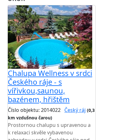
Chalupa Wellness v srdci
Českého ráje - s
vířivkou,saunou,
bazénem, hřištěm
Číslo objektu: 2014022
Český ráj
(0,3
km vzdušnou čarou)
TOP HODNOCENÍ
Prostornou chalupu s upravenou a
k relaxaci skvěle vybavenou