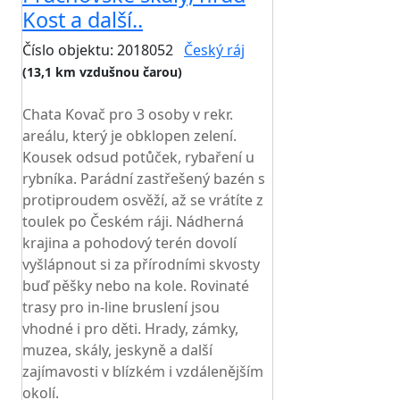
Kost a další..
Číslo objektu: 2018052
Český ráj
(13,1 km vzdušnou čarou)
TOP HODNOCENÍ
Chata Kovač pro 3 osoby v rekr.
areálu, který je obklopen zelení.
Kousek odsud potůček, rybaření u
rybníka. Parádní zastřešený bazén s
protiproudem osvěží, až se vrátíte z
toulek po Českém ráji. Nádherná
krajina a pohodový terén dovolí
vyšlápnout si za přírodními skvosty
buď pěšky nebo na kole. Rovinaté
trasy pro in-line bruslení jsou
vhodné i pro děti. Hrady, zámky,
muzea, skály, jeskyně a další
zajímavosti v blízkém i vzdálenějším
okolí.