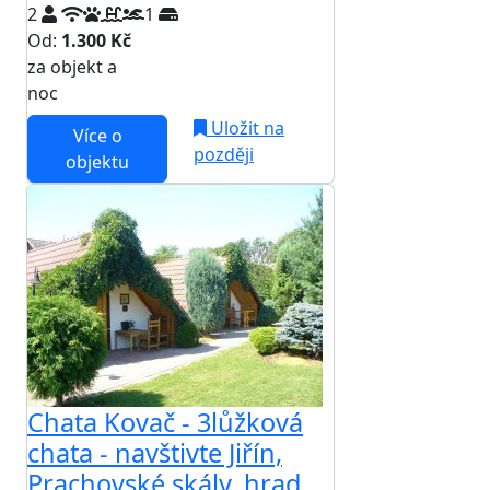
2
1
Od:
1.300 Kč
za objekt a
NEJNIŽŠÍ CENA NA TRHU
noc
Uložit na
Více o
později
objektu
Chata Kovač - 3lůžková
chata - navštivte Jiřín,
Prachovské skály, hrad