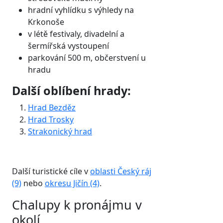
hradní vyhlídku s výhledy na
Krkonoše
v létě festivaly, divadelní a
šermířská vystoupení
parkování 500 m, občerstvení u
hradu
Další oblíbení hrady:
Hrad Bezděz
Hrad Trosky
Strakonický hrad
Další turistické cíle v
oblasti Český ráj
(9)
nebo
okresu Jičín (4)
.
Chalupy k pronájmu v
okolí