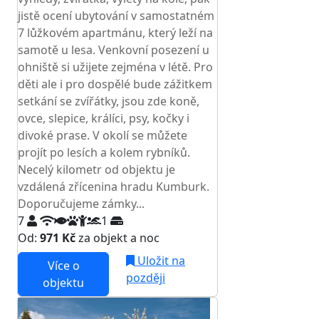
jistě ocení ubytování v samostatném
7 lůžkovém apartmánu, který leží na
samotě u lesa. Venkovní posezení u
ohniště si užijete zejména v létě. Pro
děti ale i pro dospělé bude zážitkem
setkání se zvířátky, jsou zde koně,
ovce, slepice, králíci, psy, kočky i
divoké prase. V okolí se můžete
projít po lesích a kolem rybníků.
Necelý kilometr od objektu je
vzdálená zřícenina hradu Kumburk.
Doporučujeme zámky...
7
1
Od:
971 Kč
za objekt a noc
Uložit na
Více o
později
objektu