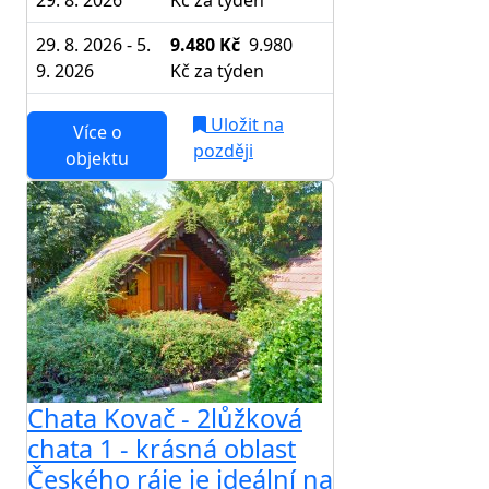
29. 8. 2026
Kč
za týden
29. 8. 2026 - 5.
9.480 Kč
9.980
9. 2026
Kč
za týden
Uložit na
Více o
později
objektu
Chata Kovač - 2lůžková
chata 1 - krásná oblast
Českého ráje je ideální na