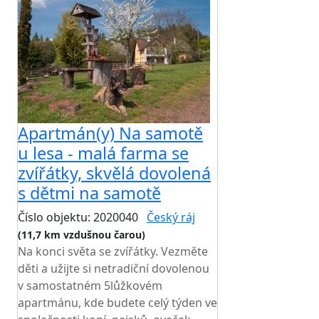
Apartmán(y) Na samotě
u lesa - malá farma se
zvířátky, skvělá dovolená
s dětmi na samotě
Číslo objektu: 2020040
Český ráj
(11,7 km vzdušnou čarou)
Na konci světa se zvířátky. Vezměte
děti a užijte si netradiční dovolenou
v samostatném 5lůžkovém
apartmánu, kde budete celý týden ve