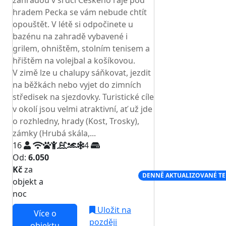
zahradou v srdci Českého ráje pod
hradem Pecka se vám nebude chtít
opouštět. V létě si odpočinete u
bazénu na zahradě vybavené i
grilem, ohništěm, stolním tenisem a
hřištěm na volejbal a košíkovou.
V zimě lze u chalupy sáňkovat, jezdit
na běžkách nebo vyjet do zimních
středisek na sjezdovky. Turistické cíle
v okolí jsou velmi atraktivní, ať už jde
o rozhledny, hrady (Kost, Trosky),
zámky (Hrubá skála,...
16
4
Od:
6.050
Kč
za
NEJNIŽŠÍ CENA NA TRHU
DENNĚ AKTUALIZOVANÉ T
objekt a
noc
Uložit na
Více o
později
objektu