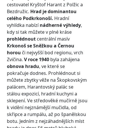
cestovatel Kryštof Harant z Polžic a
Bezdružic.
Hrad je dominantou
celého Podkrkonoší.
Hradní
vyhlídka nabízí
nádherné výhledy
,
kdy si tak můžete v plné kráse
prohlédnout
centrální masív
Krkonoš se Sněžkou a Černou
horou
či nejvyšší bod regionu, vrch
Zvičina.
V roce 1940
byla zahájena
obnova hradu
, ve které se
pokračuje dodnes. Prohlédnout si
můžete zbytky věže na Škopkovským
palácem, Harantovský palác se
stálou expozicí, hradní kuchyni a
sklepení. Ve středověké mučírně jsou
k vidění nejznámější mučidla, od
skřipce a rumpálu, až po španělskou
botu. Jedním z nejzáhadnějších míst