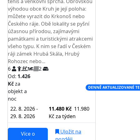
tenis a venkovní sprcha. Obrovskou
výhodou obce Kruh je její poloha:
můžete vyrazit do Krkonoš nebo
Českého ráje. Obě lokality se pyšní
úžasnou přírodou, zajímavými
památkami a turistickými atrakcemi
všeho typu. K nim se řadí v Českém
ráji zámek Hrubá Skála, Hrubý
Rohozec nebo...
6
2
Od:
1.426
Kč
za
NEJNIŽŠÍ CENA NA TRHU
DENNĚ AKTUALIZOVANÉ T
objekt a
noc
22. 8. 2026 -
11.480 Kč
11.980
29. 8. 2026
Kč
za týden
Uložit na
Více o
později