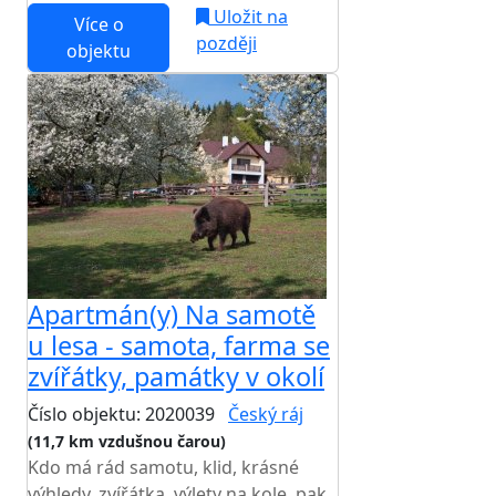
Uložit na
Více o
později
objektu
Apartmán(y) Na samotě
u lesa - samota, farma se
zvířátky, památky v okolí
Číslo objektu: 2020039
Český ráj
(11,7 km vzdušnou čarou)
Kdo má rád samotu, klid, krásné
výhledy, zvířátka, výlety na kole, pak