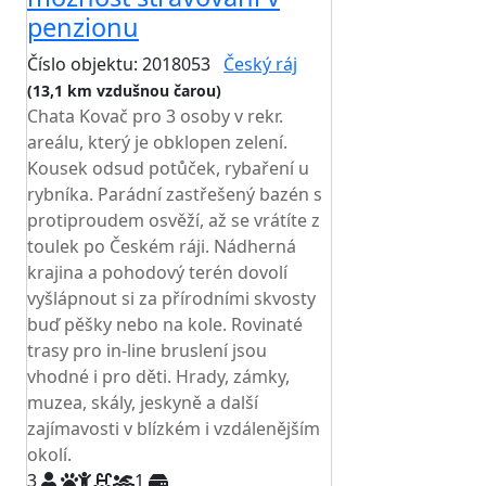
penzionu
Číslo objektu: 2018053
Český ráj
(13,1 km vzdušnou čarou)
Chata Kovač pro 3 osoby v rekr.
areálu, který je obklopen zelení.
Kousek odsud potůček, rybaření u
rybníka. Parádní zastřešený bazén s
protiproudem osvěží, až se vrátíte z
toulek po Českém ráji. Nádherná
krajina a pohodový terén dovolí
vyšlápnout si za přírodními skvosty
buď pěšky nebo na kole. Rovinaté
trasy pro in-line bruslení jsou
vhodné i pro děti. Hrady, zámky,
muzea, skály, jeskyně a další
zajímavosti v blízkém i vzdálenějším
okolí.
3
1