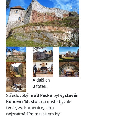
prev
next
A dalších
3
fotek ...
Středověký
hrad Pecka
byl
vystavěn
koncem 14. stol.
na místě bývalé
tvrze, zv. Kamenice, jeho
nejznámějším majitelem byl