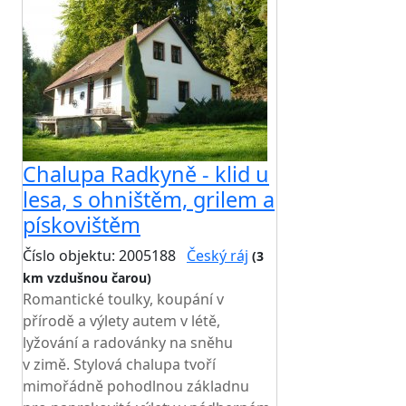
Chalupa Radkyně - klid u
lesa, s ohništěm, grilem a
pískovištěm
Číslo objektu: 2005188
Český ráj
(3
km vzdušnou čarou)
TOP HODNOCENÍ
Romantické toulky, koupání v
přírodě a výlety autem v létě,
lyžování a radovánky na sněhu
v zimě. Stylová chalupa tvoří
mimořádně pohodlnou základnu