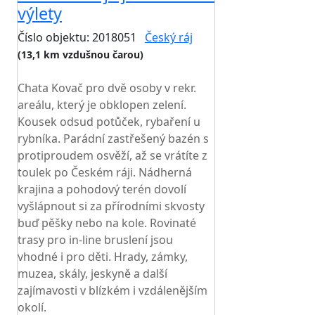
výlety
Číslo objektu: 2018051
Český ráj
(13,1 km vzdušnou čarou)
TOP HODNOCENÍ
Chata Kovač pro dvě osoby v rekr.
areálu, který je obklopen zelení.
Kousek odsud potůček, rybaření u
rybníka. Parádní zastřešený bazén s
protiproudem osvěží, až se vrátíte z
toulek po Českém ráji. Nádherná
krajina a pohodový terén dovolí
vyšlápnout si za přírodními skvosty
buď pěšky nebo na kole. Rovinaté
trasy pro in-line bruslení jsou
vhodné i pro děti. Hrady, zámky,
muzea, skály, jeskyně a další
zajímavosti v blízkém i vzdálenějším
okolí.