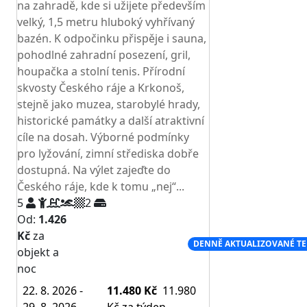
na zahradě, kde si užijete především
velký, 1,5 metru hluboký vyhřívaný
bazén. K odpočinku přispěje i sauna,
pohodlné zahradní posezení, gril,
houpačka a stolní tenis. Přírodní
skvosty Českého ráje a Krkonoš,
stejně jako muzea, starobylé hrady,
historické památky a další atraktivní
cíle na dosah. Výborné podmínky
pro lyžování, zimní střediska dobře
dostupná. Na výlet zajeďte do
Českého ráje, kde k tomu „nej“...
5
2
Od:
1.426
Kč
za
NEJNIŽŠÍ CENA NA TRHU
DENNĚ AKTUALIZOVANÉ T
objekt a
noc
22. 8. 2026 -
11.480 Kč
11.980