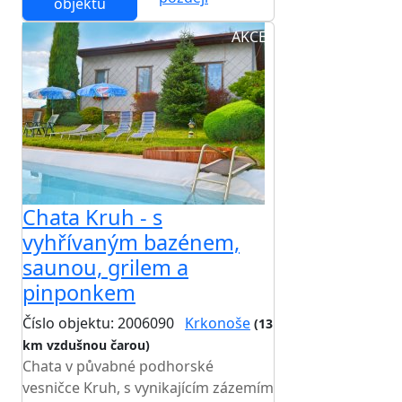
objektu
AKCE
Chata Kruh - s
vyhřívaným bazénem,
saunou, grilem a
pinponkem
Číslo objektu: 2006090
Krkonoše
(13
km vzdušnou čarou)
TOP HODNOCENÍ
Chata v půvabné podhorské
vesničce Kruh, s vynikajícím zázemím