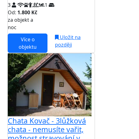
3
1
Od:
1.800 Kč
za objekt a
NEJNIŽŠÍ CENA NA TRHU
noc
Uložit na
Více o
později
objektu
Chata Kovač - 3lůžková
chata - nemusíte vařit,
možnost stravování v