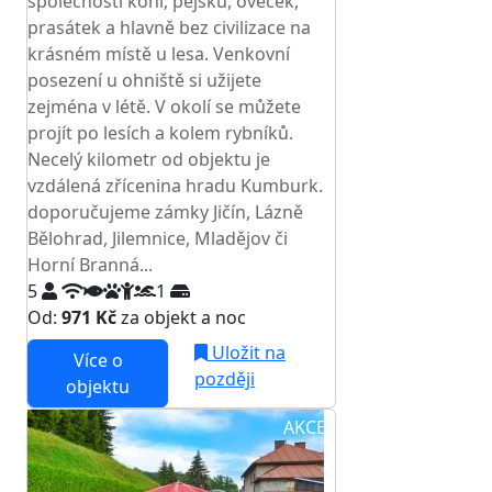
společnosti koní, pejsků, oveček,
prasátek a hlavně bez civilizace na
krásném místě u lesa. Venkovní
posezení u ohniště si užijete
zejména v létě. V okolí se můžete
projít po lesích a kolem rybníků.
Necelý kilometr od objektu je
vzdálená zřícenina hradu Kumburk.
doporučujeme zámky Jičín, Lázně
Bělohrad, Jilemnice, Mladějov či
Horní Branná...
5
1
Od:
971 Kč
za objekt a noc
Uložit na
Více o
později
objektu
AKCE