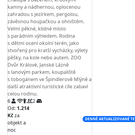
kamny a nádhernou, oplocenou
zahradou s jezírkem, pergolou,
závěsnou houpačkou a ohništěm.
Velmi pěkné, klidné místo
s parádním výhledem. Rodina
s dětmi ocení okolní terén, jako
stvořený pro kratší vycházky, výlety
pěšky, na kole nebo autem. ZOO
Dvůr Králové, Janské Lázně
s lanovým parkem, koupaliště
s tobogánem ve Špindlerově Mlýně a
další atraktivní turistické cíle zabaví
celou rodinu.
6
2
Od:
1.214
Kč
za
NEJNIŽŠÍ CENA NA TRHU
DENNĚ AKTUALIZOVANÉ T
objekt a
noc