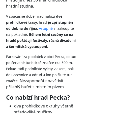
hradu je dnes 56 metrů hluboká
hradní studna.
V současné době hrad nabízí
dvě
prohlídkové trasy,
hrad
je zpřístupněn
od dubna do října
,
vstupné
si zakoupíte
na pokladně.
Během letní sezóny se na
hradě pořádají festivaly, různá divadelní
a šermířská vystoupení.
Parkování za poplatek v obci Pecka, odtud
po červené turistické značce cca 500 m.
Pokud rádi podnikáte výlety vlakem, pak
do Borovnice a odtud 4 km po žluté tur.
Nezapomeňte navštívit
značce.
přilehlý bufet s místním pivem
Co nabízí hrad Pecka?
dva prohlídkové okruhy včetně
středověké mučírny