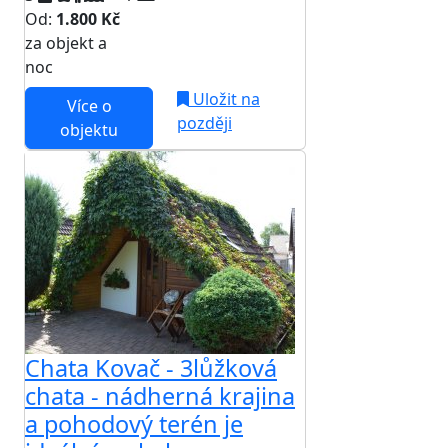
Od:
1.800 Kč
za objekt a
NEJNIŽŠÍ CENA NA TRHU
noc
Uložit na
Více o
později
objektu
Chata Kovač - 3lůžková
chata - nádherná krajina
a pohodový terén je