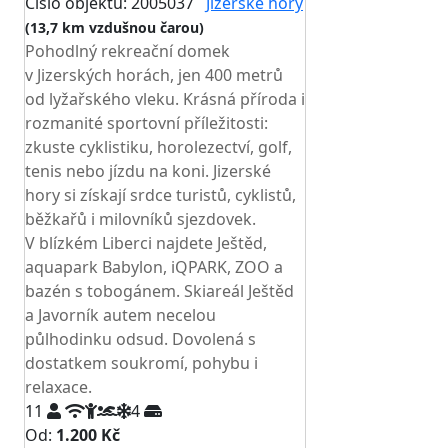
Číslo objektu: 2005037
Jizerské hory
(13,7 km vzdušnou čarou)
Pohodlný rekreační domek
v Jizerských horách, jen 400 metrů
od lyžařského vleku. Krásná příroda i
rozmanité sportovní příležitosti:
zkuste cyklistiku, horolezectví, golf,
tenis nebo jízdu na koni. Jizerské
hory si získají srdce turistů, cyklistů,
běžkařů i milovníků sjezdovek.
V blízkém Liberci najdete Ještěd,
aquapark Babylon, iQPARK, ZOO a
bazén s tobogánem. Skiareál Ještěd
a Javorník autem necelou
půlhodinku odsud. Dovolená s
dostatkem soukromí, pohybu i
relaxace.
11
4
Od:
1.200 Kč