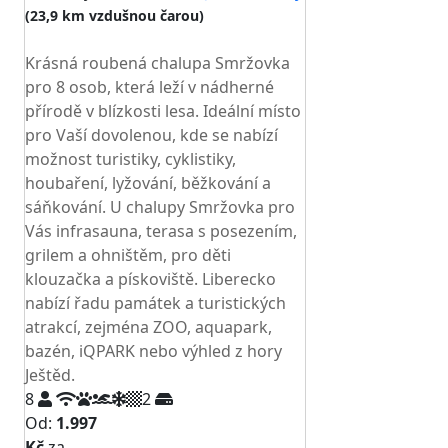
(23,9 km vzdušnou čarou)
TOP HODNOCENÍ
Krásná roubená chalupa Smržovka
pro 8 osob, která leží v nádherné
přírodě v blízkosti lesa. Ideální místo
pro Vaší dovolenou, kde se nabízí
možnost turistiky, cyklistiky,
houbaření, lyžování, běžkování a
sáňkování. U chalupy Smržovka pro
Vás infrasauna, terasa s posezením,
grilem a ohništěm, pro děti
klouzačka a pískoviště. Liberecko
nabízí řadu památek a turistických
atrakcí, zejména ZOO, aquapark,
bazén, iQPARK nebo výhled z hory
Ještěd.
8
2
Od:
1.997
Kč
za