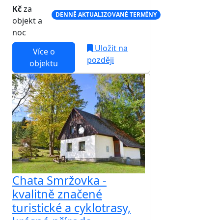
Kč
za
DENNĚ AKTUALIZOVANÉ TERMÍNY
objekt a
noc
Uložit na
Více o
později
objektu
Chata Smržovka -
kvalitně značené
turistické a cyklotrasy,