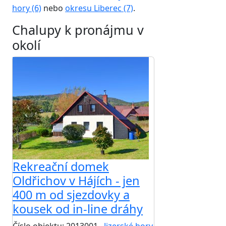
hory (6)
nebo
okresu Liberec (7)
.
Chalupy k pronájmu v
okolí
Rekreační domek
Oldřichov v Hájích - jen
400 m od sjezdovky a
kousek od in-line dráhy