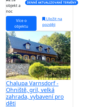
DENNĚ AKTUALIZOVANÉ TERMÍNY
objekt a
noc
Uložit na
Více o
později
objektu
Chalupa Varnsdorf -
Ohniště, gril, velká
zahrada, vybavení pro
děti