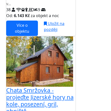
v...
38
9
Od:
6.143 Kč
za objekt a noc
Uložit na
Více o
později
objektu
Chata Smržovka -
projeďte Jizerské hory na
kole, posezení, gril,