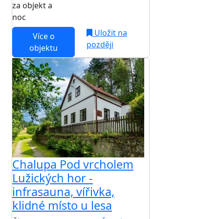
za objekt a
NEJNIŽŠÍ CENA NA TRHU
noc
Uložit na
Více o
později
objektu
Chalupa Pod vrcholem
Lužických hor -
infrasauna, vířivka,
klidné místo u lesa