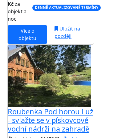
Kč
za
DENNĚ AKTUALIZOVANÉ TERMÍNY
objekt a
noc
Uložit na
Více o
později
objektu
Roubenka Pod horou Luž
- svlažte se v pískovcové
vodní nádrži na zahradě