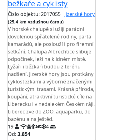
bežkaře a cyklisty
Číslo objektu: 2017055
Jizerské hory
(25,4 km vzdušnou čarou)
V horské chalupě si užijí parádní
dovolenou spřátelené rodiny, parta
kamarádů, ale poslouží i pro firemní
setkání. Chalupa Albrechtice slibuje
odpočinek, leží na klidném místě.
Lyžaři i běžkaři budou z terénu
nadšení. Jizerské hory jsou protkány
cyklostezkami a výborně značenými
turistickými trasami. Krásná příroda,
koupání, atraktivní turistické cíle na
Liberecku i v nedalekém Českém ráji.
Liberec zve do ZOO, aquaparku, do
bazénu a na Ještěd.
19
4
Od:
3.854