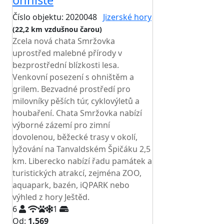
ohniště
Číslo objektu: 2020048
Jizerské hory
(22,2 km vzdušnou čarou)
Zcela nová chata Smržovka
uprostřed malebné přírody v
bezprostřední blízkosti lesa.
Venkovní posezení s ohništěm a
grilem. Bezvadné prostředí pro
milovníky pěších túr, cyklovýletů a
houbaření. Chata Smržovka nabízí
výborné zázemí pro zimní
dovolenou, běžecké trasy v okolí,
lyžování na Tanvaldském Špičáku 2,5
km. Liberecko nabízí řadu památek a
turistických atrakcí, zejména ZOO,
aquapark, bazén, iQPARK nebo
výhled z hory Ještěd.
6
1
Od:
1.569