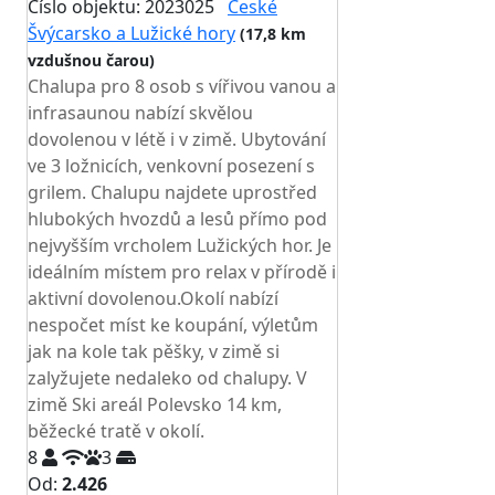
Číslo objektu: 2023025
České
Švýcarsko a Lužické hory
(17,8 km
vzdušnou čarou)
Chalupa pro 8 osob s vířivou vanou a
infrasaunou nabízí skvělou
dovolenou v létě i v zimě. Ubytování
ve 3 ložnicích, venkovní posezení s
grilem. Chalupu najdete uprostřed
hlubokých hvozdů a lesů přímo pod
nejvyšším vrcholem Lužických hor. Je
ideálním místem pro relax v přírodě i
aktivní dovolenou.Okolí nabízí
nespočet míst ke koupání, výletům
jak na kole tak pěšky, v zimě si
zalyžujete nedaleko od chalupy. V
zimě Ski areál Polevsko 14 km,
běžecké tratě v okolí.
8
3
Od:
2.426