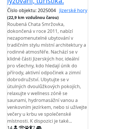
lyžování, turistika.
Číslo objektu: 2025004
Jizerské hory
(22,9 km vzdušnou čarou)
Roubená Chata Smržovka,
dokončená v roce 2011, nabízí
nezapomenutelné ubytování v
tradičním stylu místní architektury a
rodinné atmosféře. Nachází se v
klidné části Jizerských hor, ideální
pro všechny, kdo hledají únik do
přírody, aktivní odpočinek a zimní
dobrodružství. Ubytujte se v
útulných dvoulůžkových pokojích,
relaxujte v wellness zóně se
saunami, hydromasážní vanou a
venkovním jezírkem, nebo si užívejte
večery u krbu ve společenské
místnosti. K dispozici je také...
14
7