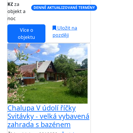
Kč
za
DENNĚ AKTUALIZOVANÉ TERMÍNY
objekt a
noc
Uložit na
Více o
později
objektu
Chalupa V údolí říčky
Svitávky - velká vybavená
zahrada s bazénem