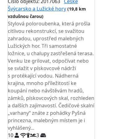
Číslo objektu: 2017063
České
Švýcarsko a Lužické hory
(19,8 km
vzdušnou čarou)
Stylová poloroubenka, která prošla
citlivou rekonstrukcí, se svažitou
zahradou, uprostřed malebných
Lužických hor. Tři samostatné
ložnice, u chalupy zastřešená terasa.
Venku lze grilovat, odpočívat nebo
se svlažit v pískovcové nádrži
s protékající vodou. Nádherná
krajina, mnoho příležitostí ke
koupání nebo návštěvám hradů,
zámků, pískovcových skal, rozhleden
a dalších zajímavostí. Čedičové skalní
„varhany“ znáte z pohádky Pyšná
princezna, malebným místem je i
vyhlášený...
10
3