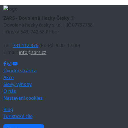
ZARS - Dovolená Hezky Česky ®
Dovolená hezky česky s.r.o. | IČ 07797788
Jičínská 543, 742 58 Příbor
Tel.:
731 112 476
(Po-Pá: 9:00- 17:00)
E-mail:
info@zars.cz
Úvodní stránka
Akce
Slevy, výhody
O nás
Nastavení cookies
Blog
Turistické cíle