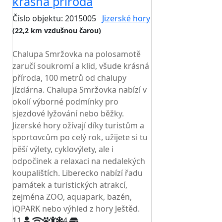
krásná příroda
Číslo objektu: 2015005
Jizerské hory
(22,2 km vzdušnou čarou)
TOP HODNOCENÍ
Chalupa Smržovka na polosamotě
zaručí soukromí a klid, všude krásná
příroda, 100 metrů od chalupy
jízdárna. Chalupa Smržovka nabízí v
okolí výborné podmínky pro
sjezdové lyžování nebo běžky.
Jizerské hory ožívají díky turistům a
sportovcům po celý rok, užijete si tu
pěší výlety, cyklovýlety, ale i
odpočinek a relaxaci na nedalekých
koupalištích. Liberecko nabízí řadu
památek a turistických atrakcí,
zejména ZOO, aquapark, bazén,
iQPARK nebo výhled z hory Ještěd.
11
4