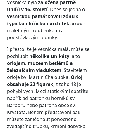
Vesnička byla
založena patrně
uhlíři v 16. století
. Dnes se jedná o
vesnickou památkovou zónu
s
typickou lužickou architekturou
-
malebnými roubenkami a
podstávkovými domky.
I přesto, že je vesnička malá, může se
pochlubit
několika unikáty
, a to
orlojem, muzeem betlémů a
železničním viaduktem
. Stavitelem
orloje byl Martin Chaloupka.
Orloj
obsahuje 22 figurek
, z toho 18 je
pohyblivých. Mezi statickými spatříte
například patronku horníků sv.
Barboru nebo patrona obce sv.
Kryštofa. Během představení pak
můžete zahlédnout ponocného,
zvedajícího trubku, krmení dobytka