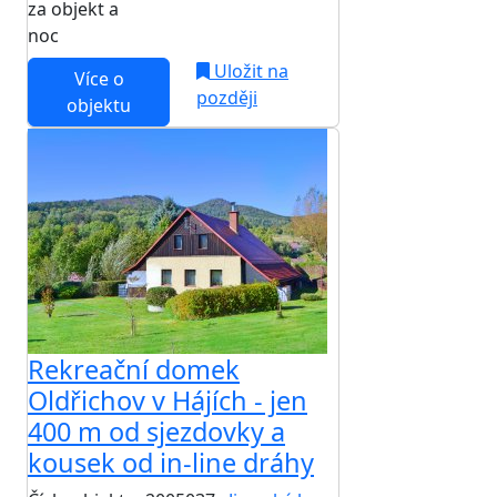
za objekt a
NEJNIŽŠÍ CENA NA TRHU
noc
Uložit na
Více o
později
objektu
Rekreační domek
Oldřichov v Hájích - jen
400 m od sjezdovky a
kousek od in-line dráhy