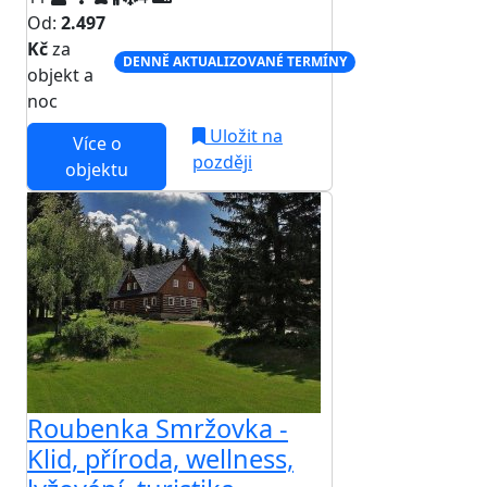
Od:
2.497
Kč
za
DENNĚ AKTUALIZOVANÉ TERMÍNY
objekt a
noc
Uložit na
Více o
později
objektu
Roubenka Smržovka -
Klid, příroda, wellness,