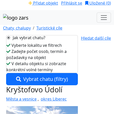
Přidat objekt
Přihlásit se
Uložené (
0
)
Chaty, chalupy
Turistické cíle
☀️ Jak vybrat chatu?
Hledat další cíle
Vyberte lokalitu ve filtrech
Zadejte počet osob, termín a
požadavky na objekt
V detailu objektu si zobrazte
konkrétní volné termíny
Vybrat chatu (filtry)
Kryštofovo Údolí
Města a vesnice
,
okres Liberec