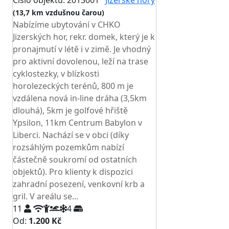
Číslo objektu: 2013001
Jizerské hory
(13,7 km vzdušnou čarou)
Nabízíme ubytování v CHKO
Jizerských hor, rekr. domek, který je k
pronajmutí v létě i v zimě. Je vhodný
pro aktivní dovolenou, leží na trase
cyklostezky, v blízkosti
horolezeckých terénů, 800 m je
vzdálena nová in-line dráha (3,5km
dlouhá), 5km je golfové hřiště
Ypsilon, 11km Centrum Babylon v
Liberci. Nachází se v obci (díky
rozsáhlým pozemkům nabízí
částečně soukromí od ostatních
objektů). Pro klienty k dispozici
zahradní posezení, venkovní krb a
gril. V areálu se...
11
4
Od:
1.200 Kč