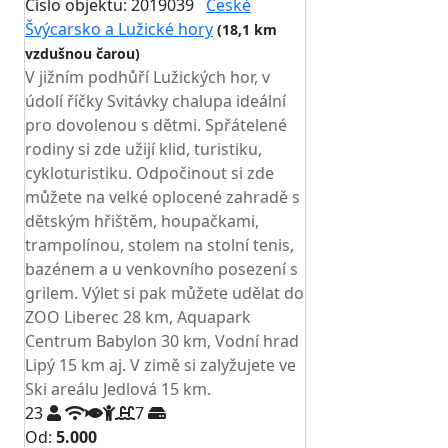
Číslo objektu: 2019039
České
Švýcarsko a Lužické hory
(18,1 km
vzdušnou čarou)
V jižním podhůří Lužických hor, v
údolí říčky Svitávky chalupa ideální
pro dovolenou s dětmi. Spřátelené
rodiny si zde užijí klid, turistiku,
cykloturistiku. Odpočinout si zde
můžete na velké oplocené zahradě s
dětským hřištěm, houpačkami,
trampolínou, stolem na stolní tenis,
bazénem a u venkovního posezení s
grilem. Výlet si pak můžete udělat do
ZOO Liberec 28 km, Aquapark
Centrum Babylon 30 km, Vodní hrad
Lipý 15 km aj. V zimě si zalyžujete ve
Ski areálu Jedlová 15 km.
23
7
Od:
5.000