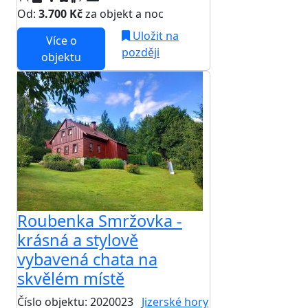
Od:
3.700 Kč
za objekt a noc
Uložit na
Více o
později
objektu
Roubenka Smržovka -
krásná a stylově
vybavená chata na
skvělém místě
Číslo objektu: 2020023
Jizerské hory