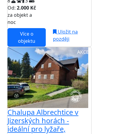
8
3
Od:
2.000 Kč
za objekt a
NEJNIŽŠÍ CENA NA TRHU
noc
Uložit na
Více o
později
objektu
AKCE
Chalupa Albrechtice v
Jizerských horách -
ideální pro lyžaře,