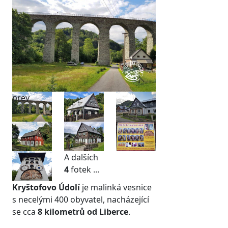
prev
next
A dalších
4
fotek ...
Kryštofovo Údolí
je malinká vesnice
s necelými 400 obyvatel, nacházející
se cca
8 kilometrů od Liberce
.