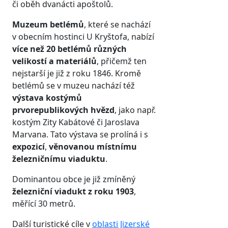
či oběh dvanácti apoštolů.
Muzeum betlémů
, které se nachází
v obecním hostinci U Kryštofa, nabízí
více než 20 betlémů různých
velikostí a materiálů
, přičemž ten
nejstarší je již z roku 1846. Kromě
betlémů se v muzeu nachází též
výstava kostýmů
prvorepublikových hvězd
, jako např.
kostým Zity Kabátové či Jaroslava
Marvana. Tato výstava se prolíná i s
expozicí
,
věnovanou místnímu
železničnímu viaduktu
.
Dominantou obce je již zmíněný
železniční viadukt z roku 1903
,
měřící 30 metrů.
Další turistické cíle v
oblasti Jizerské