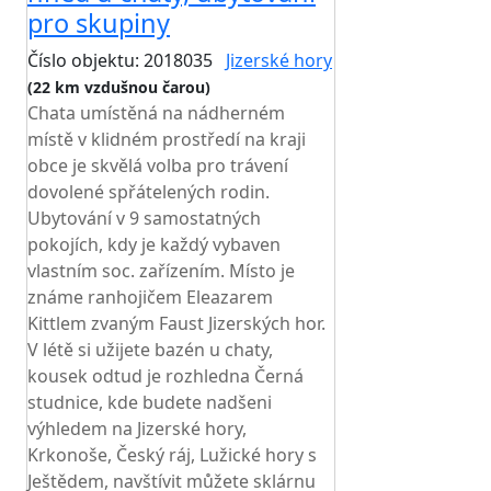
pro skupiny
Číslo objektu: 2018035
Jizerské hory
(22 km vzdušnou čarou)
Chata umístěná na nádherném
místě v klidném prostředí na kraji
obce je skvělá volba pro trávení
dovolené spřátelených rodin.
Ubytování v 9 samostatných
pokojích, kdy je každý vybaven
vlastním soc. zařízením. Místo je
známe ranhojičem Eleazarem
Kittlem zvaným Faust Jizerských hor.
V létě si užijete bazén u chaty,
kousek odtud je rozhledna Černá
studnice, kde budete nadšeni
výhledem na Jizerské hory,
Krkonoše, Český ráj, Lužické hory s
Ještědem, navštívit můžete sklárnu