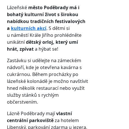
Lázeňské
město Poděbrady má i
bohatý kulturní život s širokou
nabídkou tradičních festivalových
a
kulturních akcí
. S dětmi si
u náměstí Krále Jiřího prohlédněte
unikátní
dětský orloj, který umí
hrát, zpívat
a hýbat se!
Zastávku si udělejte na zámeckém
nádvoří, kde je otevřena kavárna s
cukrárnou. Během procházky po
lázeňské kolonádě je možno navštívit
hned několik restaurací nebo využít
služby stánků s rychlým
občerstvením.
Lázně Poděbrady mají
vlastní
centrální parkoviště
za hotelem
Libenský, parkování zdarma u jezera,