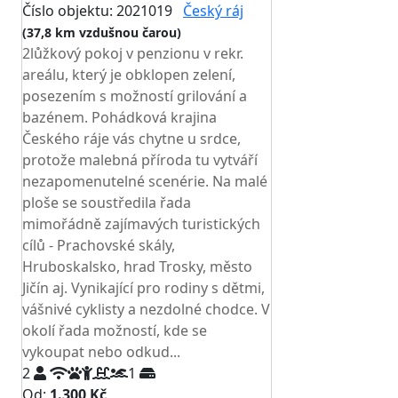
Číslo objektu: 2021019
Český ráj
(37,8 km vzdušnou čarou)
2lůžkový pokoj v penzionu v rekr.
areálu, který je obklopen zelení,
posezením s možností grilování a
bazénem. Pohádková krajina
Českého ráje vás chytne u srdce,
protože malebná příroda tu vytváří
nezapomenutelné scenérie. Na malé
ploše se soustředila řada
mimořádně zajímavých turistických
cílů - Prachovské skály,
Hruboskalsko, hrad Trosky, město
Jičín aj. Vynikající pro rodiny s dětmi,
vášnivé cyklisty a nezdolné chodce. V
okolí řada možností, kde se
vykoupat nebo odkud...
2
1
Od:
1.300 Kč