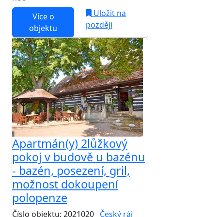
Uložit na
Více o
později
objektu
Apartmán(y) 2lůžkový
pokoj v budově u bazénu
- bazén, posezení, gril,
možnost dokoupení
polopenze
Číslo objektu: 2021020
Český ráj