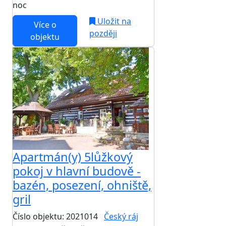
noc
Uložit na
Více o
později
objektu
Apartmán(y) 5lůžkový
pokoj v hlavní budově -
bazén, posezení, ohniště,
gril
Číslo objektu: 2021014
Český ráj