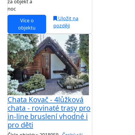
za objekt a
NEJNIŽŠÍ CENA NA TRHU
noc
Uložit na
Více o
později
objektu
Chata Kovač - 4lůžková
chata - rovinaté trasy pro
in-line bruslení vhodné i
pro děti