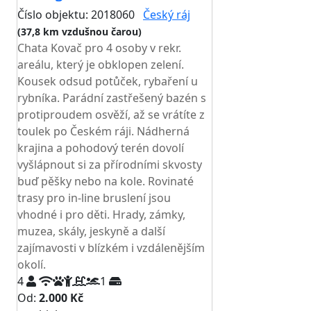
Číslo objektu: 2018060
Český ráj
(37,8 km vzdušnou čarou)
Chata Kovač pro 4 osoby v rekr.
areálu, který je obklopen zelení.
Kousek odsud potůček, rybaření u
rybníka. Parádní zastřešený bazén s
protiproudem osvěží, až se vrátíte z
toulek po Českém ráji. Nádherná
krajina a pohodový terén dovolí
vyšlápnout si za přírodními skvosty
buď pěšky nebo na kole. Rovinaté
trasy pro in-line bruslení jsou
vhodné i pro děti. Hrady, zámky,
muzea, skály, jeskyně a další
zajímavosti v blízkém i vzdálenějším
okolí.
4
1
Od:
2.000 Kč