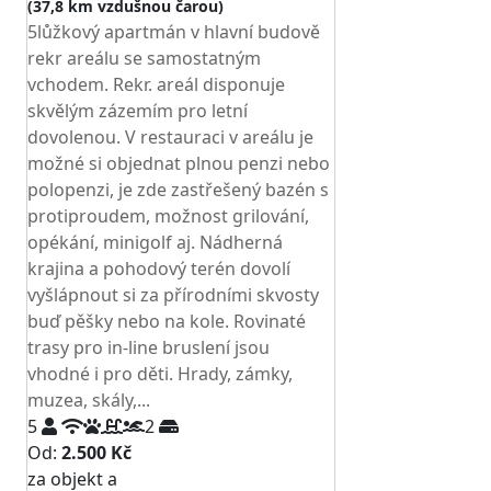
(37,8 km vzdušnou čarou)
5lůžkový apartmán v hlavní budově
rekr areálu se samostatným
vchodem. Rekr. areál disponuje
skvělým zázemím pro letní
dovolenou. V restauraci v areálu je
možné si objednat plnou penzi nebo
polopenzi, je zde zastřešený bazén s
protiproudem, možnost grilování,
opékání, minigolf aj. Nádherná
krajina a pohodový terén dovolí
vyšlápnout si za přírodními skvosty
buď pěšky nebo na kole. Rovinaté
trasy pro in-line bruslení jsou
vhodné i pro děti. Hrady, zámky,
muzea, skály,...
5
2
Od:
2.500 Kč
za objekt a
NEJNIŽŠÍ CENA NA TRHU