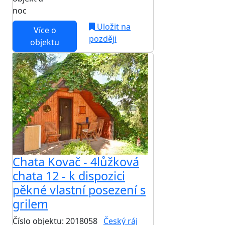
noc
Uložit na
Více o
později
objektu
Chata Kovač - 4lůžková
chata 12 - k dispozici
pěkné vlastní posezení s
grilem
Číslo objektu: 2018058
Český ráj