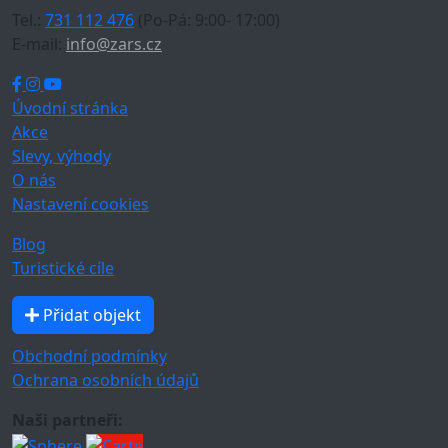
Tel.:
731 112 476
(Po-Pá: 9:00- 17:00)
E-mail:
info@zars.cz
Úvodní stránka
Akce
Slevy, výhody
O nás
Nastavení cookies
Blog
Turistické cíle
Přidat objekt
Obchodní podmínky
Ochrana osobních údajů
Naši partneři: