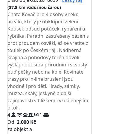
Číslo objektu: 2018059
Český ráj
(37,8 km vzdušnou čarou)
Chata Kovač pro 4 osoby v rekr.
areálu, který je obklopen zelení.
Kousek odsud potůček, rybaření u
rybníka. Parádní zastřešený bazén s
protiproudem osvěží, až se vrátíte z
toulek po Českém ráji. Nádherná
krajina a pohodový terén dovolí
vyšlápnout si za přírodními skvosty
buď pěšky nebo na kole. Rovinaté
trasy pro in-line bruslení jsou
vhodné i pro děti. Hrady, zámky,
muzea, skály, jeskyně a další
zajímavosti v blízkém i vzdálenějším
okolí.
4
1
Od:
2.000 Kč
za objekt a
NEJNIŽŠÍ CENA NA TRHU