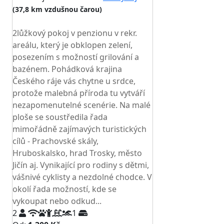
(37,8 km vzdušnou čarou)
TOP HODNOCENÍ
2lůžkový pokoj v penzionu v rekr.
areálu, který je obklopen zelení,
posezením s možností grilování a
bazénem. Pohádková krajina
Českého ráje vás chytne u srdce,
protože malebná příroda tu vytváří
nezapomenutelné scenérie. Na malé
ploše se soustředila řada
mimořádně zajímavých turistických
cílů - Prachovské skály,
Hruboskalsko, hrad Trosky, město
Jičín aj. Vynikající pro rodiny s dětmi,
vášnivé cyklisty a nezdolné chodce. V
okolí řada možností, kde se
vykoupat nebo odkud...
2
1