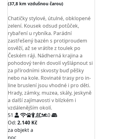
(37,8 km vzdušnou čarou)
TOP HODNOCENÍ
Chatičky stylové, útulné, obklopené
zelení. Kousek odsud potůček,
rybaření u rybníka. Parádní
zastřešený bazén s protiproudem
osvěží, až se vrátíte z toulek po
Českém ráji. Nádherná krajina a
pohodový terén dovolí vyšlápnout si
za přírodními skvosty buď pěšky
nebo na kole. Rovinaté trasy pro in-
line bruslení jsou vhodné i pro děti.
Hrady, zámky, muzea, skály, jeskyně
a další zajímavosti v blízkém i
vzdálenějším okolí.
51
0
Od:
2.140 Kč
za objekt a
NEJNIŽŠÍ CENA NA TRHU
noc