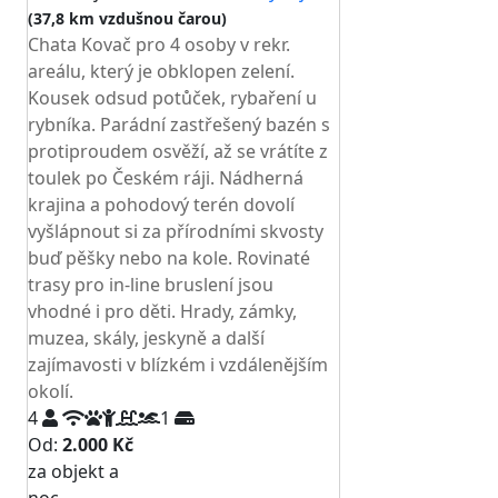
(37,8 km vzdušnou čarou)
Chata Kovač pro 4 osoby v rekr.
areálu, který je obklopen zelení.
Kousek odsud potůček, rybaření u
rybníka. Parádní zastřešený bazén s
protiproudem osvěží, až se vrátíte z
toulek po Českém ráji. Nádherná
krajina a pohodový terén dovolí
vyšlápnout si za přírodními skvosty
buď pěšky nebo na kole. Rovinaté
trasy pro in-line bruslení jsou
vhodné i pro děti. Hrady, zámky,
muzea, skály, jeskyně a další
zajímavosti v blízkém i vzdálenějším
okolí.
4
1
Od:
2.000 Kč
za objekt a
NEJNIŽŠÍ CENA NA TRHU