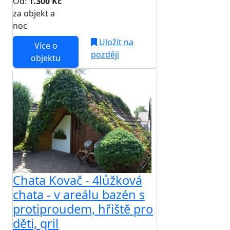
Od:
1.300 Kč
za objekt a
NEJNIŽŠÍ CENA NA TRHU
noc
Uložit na
Více o
později
objektu
Chata Kovač - 4lůžková
chata - v areálu bazén s
protiproudem, hřiště pro
děti, gril