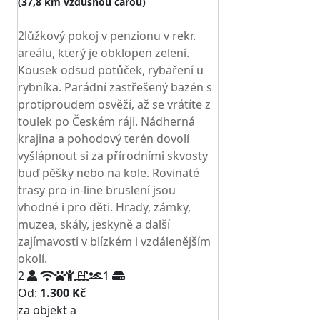
(37,8 km vzdušnou čarou)
TOP HODNOCENÍ
2lůžkový pokoj v penzionu v rekr.
areálu, který je obklopen zelení.
Kousek odsud potůček, rybaření u
rybníka. Parádní zastřešený bazén s
protiproudem osvěží, až se vrátíte z
toulek po Českém ráji. Nádherná
krajina a pohodový terén dovolí
vyšlápnout si za přírodními skvosty
buď pěšky nebo na kole. Rovinaté
trasy pro in-line bruslení jsou
vhodné i pro děti. Hrady, zámky,
muzea, skály, jeskyně a další
zajímavosti v blízkém i vzdálenějším
okolí.
2
1
Od:
1.300 Kč
za objekt a
NEJNIŽŠÍ CENA NA TRHU