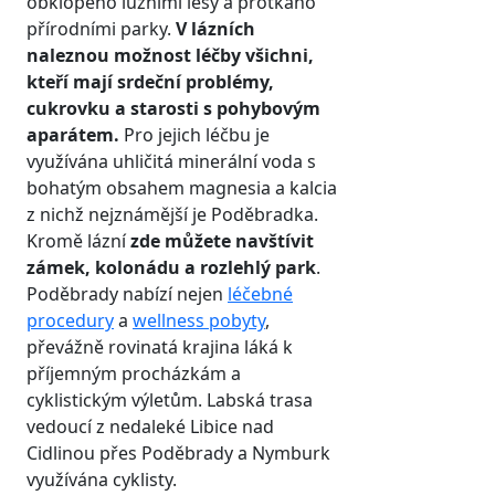
obklopeno lužními lesy a protkáno
přírodními parky.
V lázních
naleznou možnost léčby všichni,
kteří mají srdeční problémy,
cukrovku a starosti s pohybovým
aparátem.
Pro jejich léčbu je
využívána uhličitá minerální voda s
bohatým obsahem magnesia a kalcia
z nichž nejznámější je Poděbradka.
Kromě lázní
zde můžete navštívit
zámek, kolonádu a rozlehlý park
.
Poděbrady nabízí nejen
léčebné
procedury
a
wellness pobyty
,
převážně rovinatá krajina láká k
příjemným procházkám a
cyklistickým výletům. Labská trasa
vedoucí z nedaleké Libice nad
Cidlinou přes Poděbrady a Nymburk
využívána cyklisty.