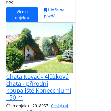
noc
Uložit na
Více o
později
objektu
Chata Kovač - 4lůžková
chata - přírodní
koupaliště Konecchlumí
150 m
Číslo objektu: 2018057
Český ráj