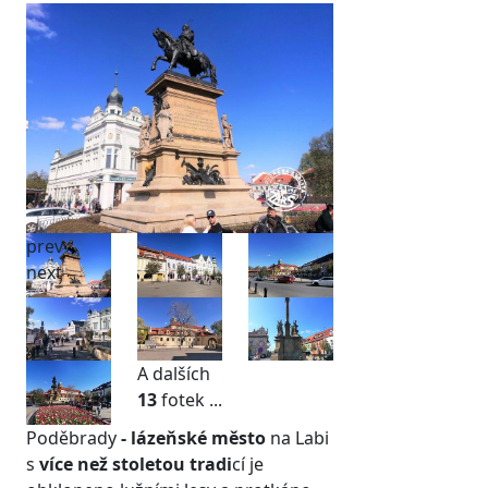
prev
next
A dalších
13
fotek ...
Poděbrady
- lázeňské město
na Labi
s
více než stoletou tradi
cí je