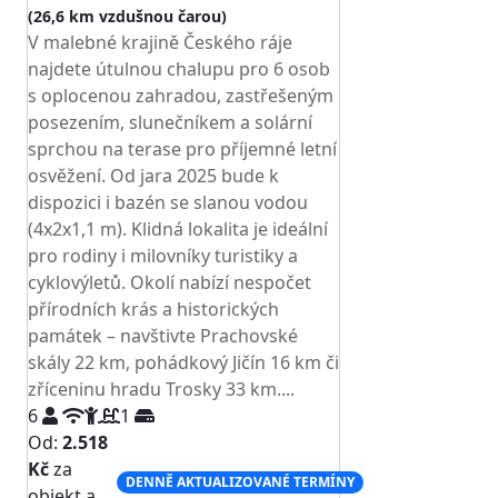
(26,6 km vzdušnou čarou)
V malebné krajině Českého ráje
najdete útulnou chalupu pro 6 osob
s oplocenou zahradou, zastřešeným
posezením, slunečníkem a solární
sprchou na terase pro příjemné letní
osvěžení. Od jara 2025 bude k
dispozici i bazén se slanou vodou
(4x2x1,1 m). Klidná lokalita je ideální
pro rodiny i milovníky turistiky a
cyklovýletů. Okolí nabízí nespočet
přírodních krás a historických
památek – navštivte Prachovské
skály 22 km, pohádkový Jičín 16 km či
zříceninu hradu Trosky 33 km....
6
1
Od:
2.518
Kč
za
DENNĚ AKTUALIZOVANÉ TERMÍNY
objekt a