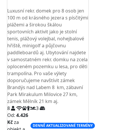
TOP HODNOCENÍ
Luxusní rekr. domek pro 8 osob jen
100 m od krásného jezera s písčitými
plážemi a širokou škálou
sportovních aktivit jako je stolní
tenis, plážový volejbal, nohejbalové
hřiště, minigolf a půjčovnu
paddleboardů aj. Ubytování najdete
v samostatném rekr. domku na zcela
oploceném pozemku u lesa, pro děti
trampolína. Pro vaše výlety
doporučujeme navštívit zámek
Brandýs nad Labem 8 km, zábavní
Park Mirakulum Milovice 27 km,
zámek Mělník 21 km aj.
8
3
Od:
4.426
Kč
za
DENNĚ AKTUALIZOVANÉ TERMÍNY
objekt a