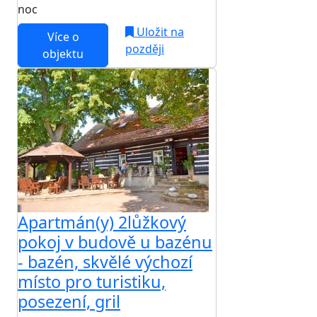
noc
Uložit na
Více o
později
objektu
Apartmán(y) 2lůžkový
pokoj v budově u bazénu
- bazén, skvělé výchozí
místo pro turistiku,
posezení, gril