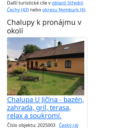
Další turistické cíle v
oblasti Střední
Čechy (43)
nebo
okresu Nymburk (6)
.
Chalupy k pronájmu v
okolí
Chalupa U Jičína - bazén,
zahrada, gril, terasa,
relax a soukromí.
Číslo objektu: 2025003
Český ráj