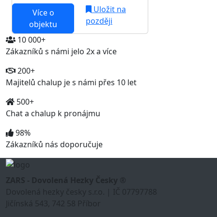
Uložit na
Více o
později
objektu
10 000+
Zákazníků s námi jelo 2x a více
200+
Majitelů chalup je s námi přes 10 let
500+
Chat a chalup k pronájmu
98%
Zákazníků nás doporučuje
ZARS - Dovolená Hezky Česky ®
Dovolená hezky česky s.r.o. | IČ 07797788
Jičínská 543, 742 58 Příbor