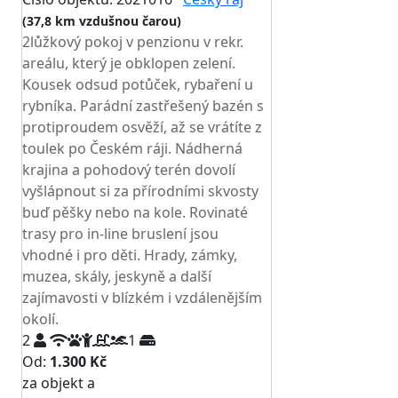
(37,8 km vzdušnou čarou)
2lůžkový pokoj v penzionu v rekr.
areálu, který je obklopen zelení.
Kousek odsud potůček, rybaření u
rybníka. Parádní zastřešený bazén s
protiproudem osvěží, až se vrátíte z
toulek po Českém ráji. Nádherná
krajina a pohodový terén dovolí
vyšlápnout si za přírodními skvosty
buď pěšky nebo na kole. Rovinaté
trasy pro in-line bruslení jsou
vhodné i pro děti. Hrady, zámky,
muzea, skály, jeskyně a další
zajímavosti v blízkém i vzdálenějším
okolí.
2
1
Od:
1.300 Kč
za objekt a
NEJNIŽŠÍ CENA NA TRHU