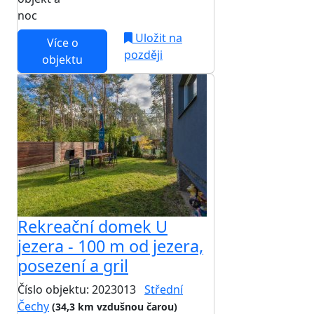
noc
Uložit na
Více o
později
objektu
Rekreační domek U
jezera - 100 m od jezera,
posezení a gril
Číslo objektu: 2023013
Střední
Čechy
(34,3 km vzdušnou čarou)