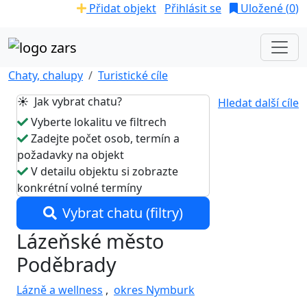
Přidat objekt
Přihlásit se
Uložené (
0
)
Chaty, chalupy
Turistické cíle
☀️ Jak vybrat chatu?
Hledat další cíle
Vyberte lokalitu ve filtrech
Zadejte počet osob, termín a
požadavky na objekt
V detailu objektu si zobrazte
konkrétní volné termíny
Vybrat chatu (filtry)
Lázeňské město
Poděbrady
Lázně a wellness
,
okres Nymburk