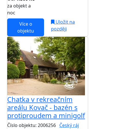
za objekt a
NEJNIŽŠÍ CENA NA TRHU
noc
Uložit na
Více o
později
objektu
Chatka v rekreačním
areálu Kovač - bazén s
protiproudem a minigolf
Číslo objektu: 2006256
Český ráj