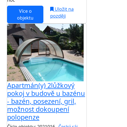
noc
Uložit na
Více o
později
objektu
Apartmán(y) 2lůžkový
pokoj v budově u bazénu
- bazén, posezení, gril,
možnost dokoupení
polopenze
Číslo objektu: 2021016
Český ráj