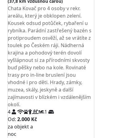
(37,8 km vzdušnou čarou)
Chata Kovač pro 4 osoby v rekr.
areálu, který je obklopen zelení.
Kousek odsud potůček, rybaření u
rybníka. Parádní zastřešený bazén s
protiproudem osvěží, až se vrátíte z
toulek po Českém ráji. Nádherná
krajina a pohodový terén dovolí
vyšlápnout si za přírodními skvosty
buď pěšky nebo na kole. Rovinaté
trasy pro in-line bruslení jsou
vhodné i pro děti. Hrady, zámky,
muzea, skály, jeskyně a další
zajímavosti v blízkém i vzdálenějším
okolí.
4
1
Od:
2.000 Kč
za objekt a
NEJNIŽŠÍ CENA NA TRHU
noc