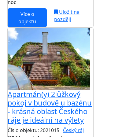
noc
Uložit na
Více o
později
objektu
Apartmán(y) 2lůžkový
pokoj v budově u bazénu
- krásná oblast Českého
ráje je ideální na výlety
Číslo objektu: 2021015
Český ráj