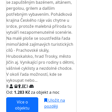
se zapuštěným bazénem, altánem,
pergolou, grilem a dalším
potřebným vybavením. Pohádková
krajina Českého ráje vás chytne u
srdce, protože malebná příroda tu
vytváří nezapomenutelné scenérie.
Na malé ploše se soustředila řada
mimořádně zajímavých turistických
cílů - Prachovské skály,
Hruboskalsko, hrad Trosky, město
Jičín aj. Vynikající pro rodiny s dětmi,
vášnivé cyklisty a nezdolné chodce.
V okolí řada možností, kde se
vykoupat nebo...
8
3
Od:
1.283 Kč
za objekt a noc
Uložit na
Více o
později
objektu