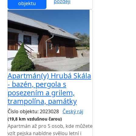
později
objektu
Apartmán(y) Hrubá Skála
- bazén, pergola s
posezením a grilem,
trampolína, památky
Číslo objektu: 2023028
Český ráj
(19,8 km vzdušnou čarou)
Apartmán až pro 5 osob, kde můžete
vzít pejska nabídne svělou letní i