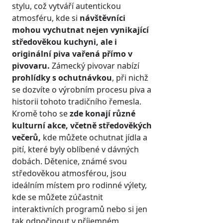
stylu, což vytváří autentickou
atmosféru, kde si
návštěvníci
mohou vychutnat nejen vynikající
středověkou kuchyni, ale i
originální piva vařená přímo v
pivovaru.
Zámecký pivovar nabízí
prohlídky s ochutnávkou
, při nichž
se dozvíte o výrobním procesu piva a
historii tohoto tradičního řemesla.
Kromě toho se
zde konají různé
kulturní akce, včetně středověkých
večerů,
kde můžete ochutnat jídla a
pití, které byly oblíbené v dávných
dobách. Dětenice, známé svou
středověkou atmosférou, jsou
ideálním místem pro rodinné výlety,
kde se můžete zúčastnit
interaktivních programů nebo si jen
tak odpočinout v příjemném