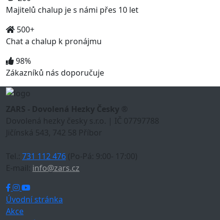
Majitelů chalup je s námi přes 10 let
500+
Chat a chalup k pronájmu
98%
Zákazníků nás doporučuje
ZARS - Dovolená Hezky Česky ®
Dovolená hezky česky s.r.o. | IČ 07797788
Jičínská 543, 742 58 Příbor
Tel.:
731 112 476
(Po-Pá: 9:00- 17:00)
E-mail:
info@zars.cz
Úvodní stránka
Akce