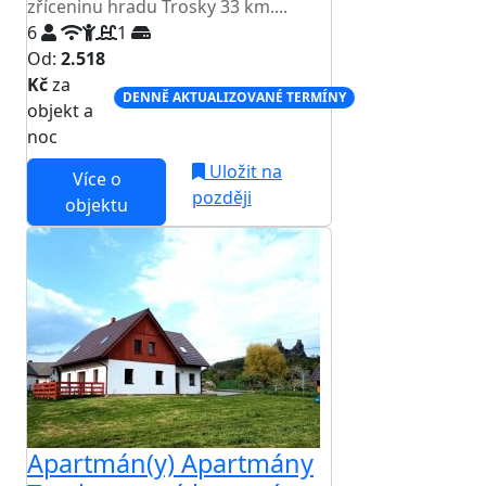
zříceninu hradu Trosky 33 km....
6
1
Od:
2.518
Kč
za
DENNĚ AKTUALIZOVANÉ TERMÍNY
objekt a
noc
Uložit na
Více o
později
objektu
Apartmán(y) Apartmány