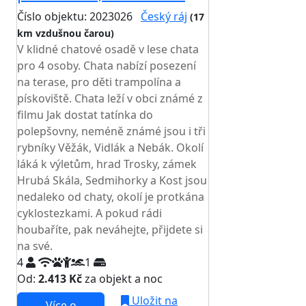
Číslo objektu: 2023026
Český ráj
(17
km vzdušnou čarou)
V klidné chatové osadě v lese chata
pro 4 osoby. Chata nabízí posezení
na terase, pro děti trampolína a
pískoviště. Chata leží v obci známé z
filmu Jak dostat tatínka do
polepšovny, neméně známé jsou i tři
rybníky Věžák, Vidlák a Nebák. Okolí
láká k výletům, hrad Trosky, zámek
Hrubá Skála, Sedmihorky a Kost jsou
nedaleko od chaty, okolí je protkána
cyklostezkami. A pokud rádi
houbaříte, pak neváhejte, přijdete si
na své.
4
1
Od:
2.413 Kč
za objekt a noc
Uložit na
Více o