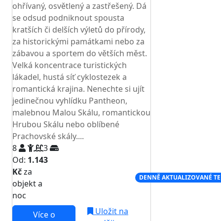
ohřívaný, osvětlený a zastřešený. Dá
se odsud podniknout spousta
kratších či delších výletů do přírody,
za historickými památkami nebo za
zábavou a sportem do větších měst.
Velká koncentrace turistických
lákadel, hustá síť cyklostezek a
romantická krajina. Nenechte si ujít
jedinečnou vyhlídku Pantheon,
malebnou Malou Skálu, romantickou
Hrubou Skálu nebo oblíbené
Prachovské skály....
8
3
Od:
1.143
Kč
za
NEJNIŽŠÍ CENA NA TRHU
DENNĚ AKTUALIZOVANÉ T
objekt a
noc
Uložit na
Více o