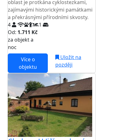
oblast je protkána cyklostezkami,
zajímavými historickými památkami
a překrásnými přírodními skvosty.
4
1
Od:
1.711 Kč
za objekt a
NEJNIŽŠÍ CENA NA TRHU
noc
Uložit na
Více o
později
objektu