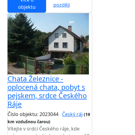
později
objektu
Chata Železnice -
oplocená chata, pobyt s
pejskem, srdce Českého
Ráje
Číslo objektu: 2023044
Český ráj
(19
km vzdušnou čarou)
Vítejte v srdci Českého ráje, kde