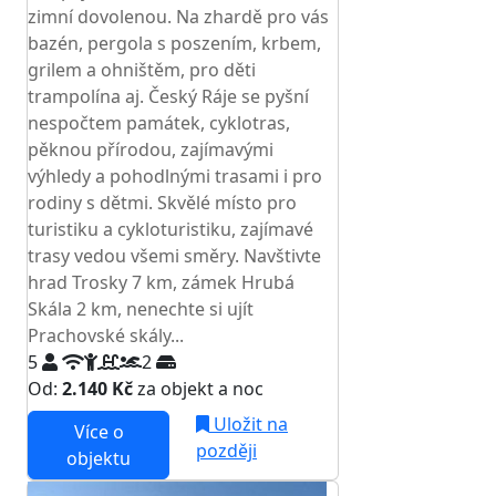
zimní dovolenou. Na zhardě pro vás
bazén, pergola s poszením, krbem,
grilem a ohništěm, pro děti
trampolína aj. Český Ráje se pyšní
nespočtem památek, cyklotras,
pěknou přírodou, zajímavými
výhledy a pohodlnými trasami i pro
rodiny s dětmi. Skvělé místo pro
turistiku a cykloturistiku, zajímavé
trasy vedou všemi směry. Navštivte
hrad Trosky 7 km, zámek Hrubá
Skála 2 km, nenechte si ujít
Prachovské skály...
5
2
Od:
2.140 Kč
za objekt a noc
Uložit na
Více o
později
objektu