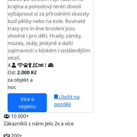
krajina a pohodový terén dovolí
vyšlápnout si za přírodními skvosty
buď pěšky nebo na kole. Rovinaté
trasy pro in-line bruslení jsou
vhodné i pro děti. Hrady, zámky,
muzea, skály, jeskyně a další
zajímavosti v blízkém i vzdálenějším
okolí.
4
1
Od:
2.000 Kč
za objekt a
NEJNIŽŠÍ CENA NA TRHU
noc
Uložit na
Více o
později
objektu
10 000+
Zákazníků s námi jelo 2x a více
200+