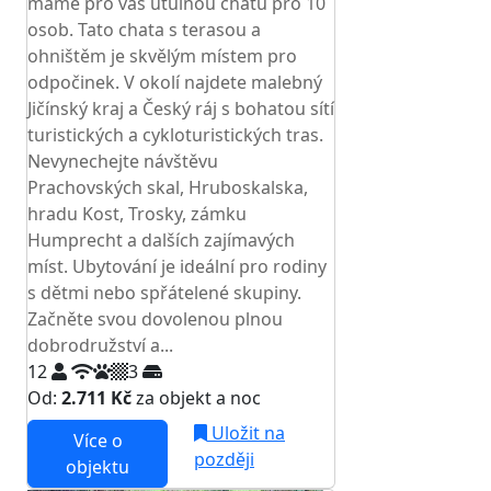
máme pro vás útulnou chatu pro 10
osob. Tato chata s terasou a
ohništěm je skvělým místem pro
odpočinek. V okolí najdete malebný
Jičínský kraj a Český ráj s bohatou sítí
turistických a cykloturistických tras.
Nevynechejte návštěvu
Prachovských skal, Hruboskalska,
hradu Kost, Trosky, zámku
Humprecht a dalších zajímavých
míst. Ubytování je ideální pro rodiny
s dětmi nebo spřátelené skupiny.
Začněte svou dovolenou plnou
dobrodružství a...
12
3
Od:
2.711 Kč
za objekt a noc
Uložit na
Více o
později
objektu