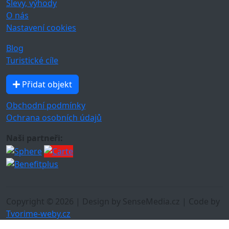
Slevy, výhody
O nás
Nastavení cookies
Blog
Turistické cíle
Přidat objekt
Obchodní podmínky
Ochrana osobních údajů
Naši partneři:
Copyright © 2026 | Design by SenseMedia.cz | Code by
Tvorime-weby.cz