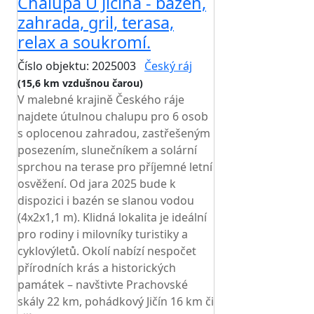
Chalupa U Jičína - bazén,
zahrada, gril, terasa,
relax a soukromí.
Číslo objektu: 2025003
Český ráj
(15,6 km vzdušnou čarou)
V malebné krajině Českého ráje
najdete útulnou chalupu pro 6 osob
s oplocenou zahradou, zastřešeným
posezením, slunečníkem a solární
sprchou na terase pro příjemné letní
osvěžení. Od jara 2025 bude k
dispozici i bazén se slanou vodou
(4x2x1,1 m). Klidná lokalita je ideální
pro rodiny i milovníky turistiky a
cyklovýletů. Okolí nabízí nespočet
přírodních krás a historických
památek – navštivte Prachovské
skály 22 km, pohádkový Jičín 16 km či