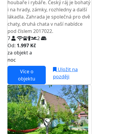
houbaře i rybáře. Český ráj je bohatý
i na hrady, zámky, rozhledny a další
lákadla. Zahrada je společná pro dvě
chaty, druhá chata v naší nabídce
pod číslem 2017022.
7
2
Od:
1.997 Kč
za objekt a
NEJNIŽŠÍ CENA NA TRHU
noc
Uložit na
Více o
později
objektu