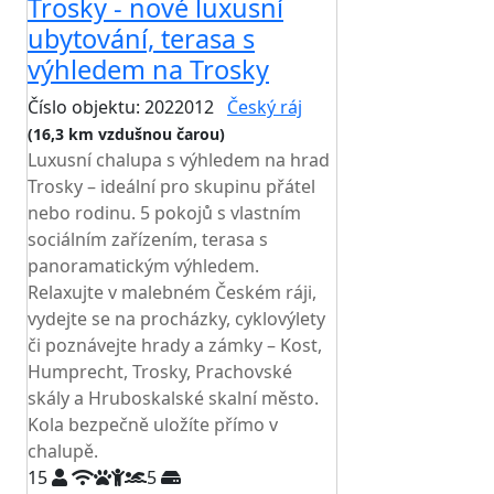
Trosky - nové luxusní
ubytování, terasa s
výhledem na Trosky
Číslo objektu: 2022012
Český ráj
(16,3 km vzdušnou čarou)
Luxusní chalupa s výhledem na hrad
Trosky – ideální pro skupinu přátel
nebo rodinu. 5 pokojů s vlastním
sociálním zařízením, terasa s
panoramatickým výhledem.
Relaxujte v malebném Českém ráji,
vydejte se na procházky, cyklovýlety
či poznávejte hrady a zámky – Kost,
Humprecht, Trosky, Prachovské
skály a Hruboskalské skalní město.
Kola bezpečně uložíte přímo v
chalupě.
15
5