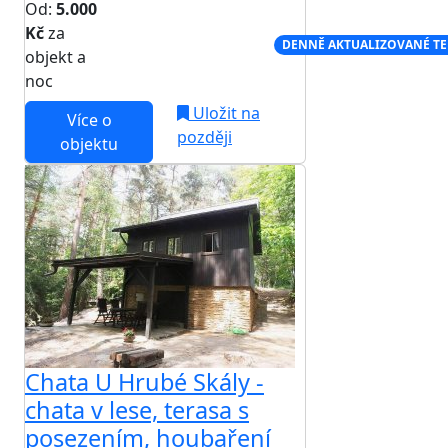
Od:
5.000
Kč
za
NEJNIŽŠÍ CENA NA TRHU
DENNĚ AKTUALIZOVANÉ T
objekt a
noc
Uložit na
Více o
později
objektu
Chata U Hrubé Skály -
chata v lese, terasa s
posezením, houbaření