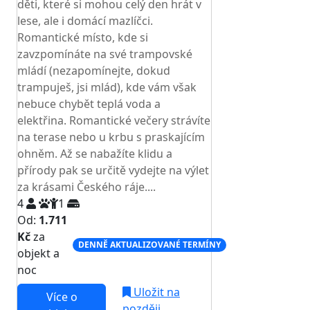
děti, které si mohou celý den hrát v
lese, ale i domácí mazlíčci.
Romantické místo, kde si
zavzpomínáte na své trampovské
mládí (nezapomínejte, dokud
trampuješ, jsi mlád), kde vám však
nebuce chybět teplá voda a
elektřina. Romantické večery strávíte
na terase nebo u krbu s praskajícím
ohněm. Až se nabažíte klidu a
přírody pak se určitě vydejte na výlet
za krásami Českého ráje....
4
1
Od:
1.711
Kč
za
DENNĚ AKTUALIZOVANÉ TERMÍNY
objekt a
noc
Uložit na
Více o
později