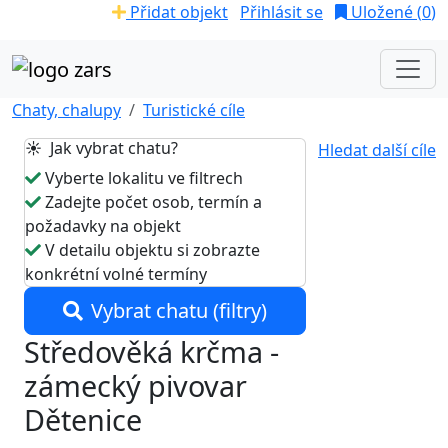
Přidat objekt
Přihlásit se
Uložené (
0
)
Chaty, chalupy
Turistické cíle
☀️ Jak vybrat chatu?
Hledat další cíle
Vyberte lokalitu ve filtrech
Zadejte počet osob, termín a
požadavky na objekt
V detailu objektu si zobrazte
konkrétní volné termíny
Vybrat chatu (filtry)
Středověká krčma -
zámecký pivovar
Dětenice