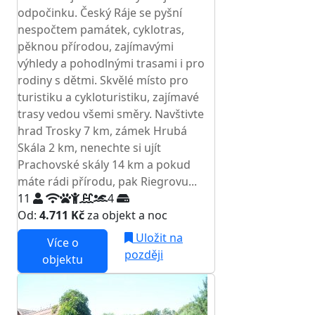
odpočinku. Český Ráje se pyšní
nespočtem památek, cyklotras,
pěknou přírodou, zajímavými
výhledy a pohodlnými trasami i pro
rodiny s dětmi. Skvělé místo pro
turistiku a cykloturistiku, zajímavé
trasy vedou všemi směry. Navštivte
hrad Trosky 7 km, zámek Hrubá
Skála 2 km, nenechte si ujít
Prachovské skály 14 km a pokud
máte rádi přírodu, pak Riegrovu...
11
4
Od:
4.711 Kč
za objekt a noc
Uložit na
Více o
později
objektu