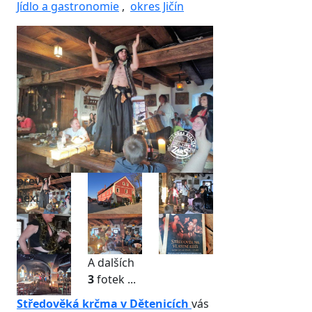
Jídlo a gastronomie
,
okres Jičín
prev
next
A dalších
3
fotek ...
Středověká krčma v Dětenicích
vás