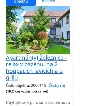
objektu
Apartmán(y) Železnice -
relax v bazénu, na 2
houpacích lavicích a u
grilu
Číslo objektu: 2000115
Český ráj
(19,2 km vzdušnou čarou)
TOP HODNOCENÍ
Ubytujte se v penzionu se zahradou