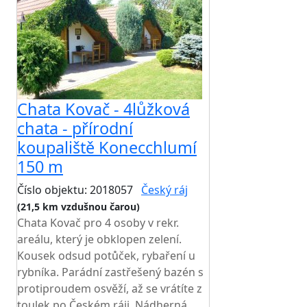
Chata Kovač - 4lůžková
chata - přírodní
koupaliště Konecchlumí
150 m
Číslo objektu: 2018057
Český ráj
(21,5 km vzdušnou čarou)
Chata Kovač pro 4 osoby v rekr.
areálu, který je obklopen zelení.
Kousek odsud potůček, rybaření u
rybníka. Parádní zastřešený bazén s
protiproudem osvěží, až se vrátíte z
toulek po Českém ráji. Nádherná