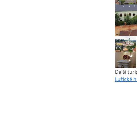
prev
next
Další turi
Lužické h