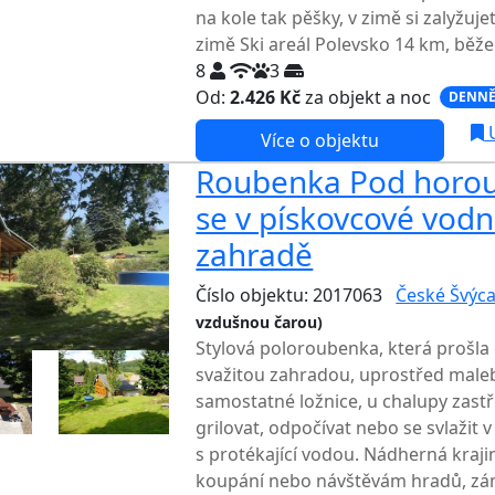
na kole tak pěšky, v zimě si zalyžuj
zimě Ski areál Polevsko 14 km, běžec
8
3
Od:
2.426 Kč
za objekt a noc
DENNĚ
U
Více o objektu
Roubenka Pod horou 
se v pískovcové vodn
zahradě
Číslo objektu: 2017063
České Švýca
vzdušnou čarou)
Stylová poloroubenka, která prošla c
svažitou zahradou, uprostřed maleb
samostatné ložnice, u chalupy zastř
grilovat, odpočívat nebo se svlažit 
s protékající vodou. Nádherná kraji
koupání nebo návštěvám hradů, zám