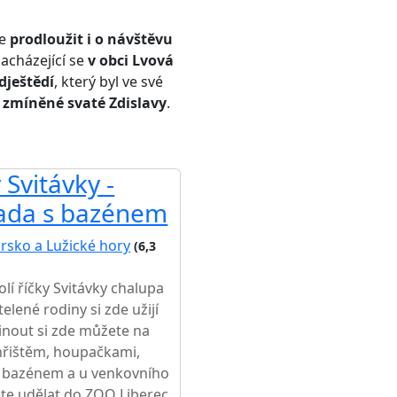
me
prodloužit i o návštěvu
nacházející se
v obci Lvová
dještědí
, který byl ve své
zmíněné svaté Zdislavy
.
 Svitávky -
rada s bazénem
rsko a Lužické hory
(6,3
olí říčky Svitávky chalupa
elené rodiny si zde užijí
očinout si zde můžete na
hřištěm, houpačkami,
s, bazénem a u venkovního
ete udělat do ZOO Liberec