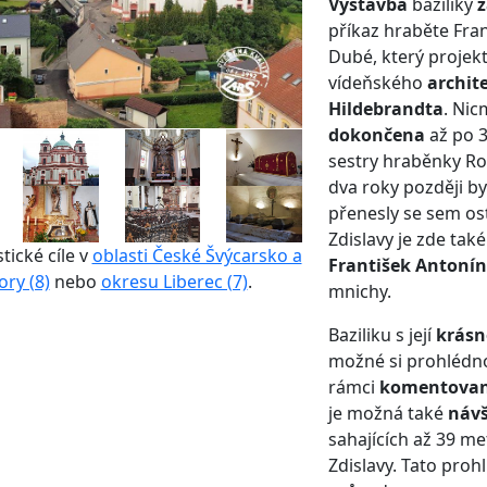
Výstavba
baziliky
z
příkaz hraběte Fra
Dubé, který proje
vídeňského
archit
Hildebrandta
. Nic
dokončena
až po 3
sestry hraběnky Ro
dva roky později by
přenesly se sem os
Zdislavy je zde tak
stické cíle v
oblasti České Švýcarsko a
František Antonín
ory (8)
nebo
okresu Liberec (7)
.
mnichy.
Baziliku s její
krásn
možné si prohlédn
rámci
komentovan
je možná také
náv
sahajících až 39 m
Zdislavy. Tato proh