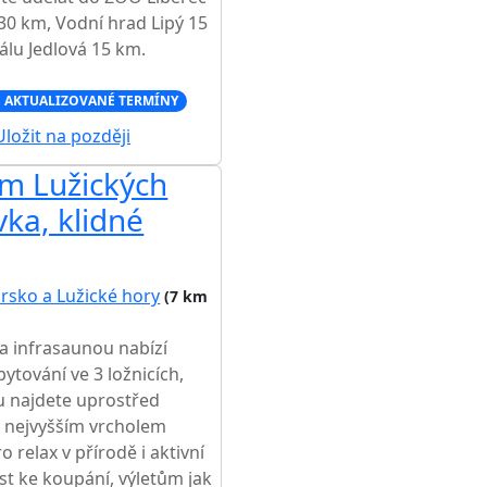
0 km, Vodní hrad Lipý 15
eálu Jedlová 15 km.
 AKTUALIZOVANÉ TERMÍNY
ložit na později
m Lužických
vka, klidné
rsko a Lužické hory
(7 km
a infrasaunou nabízí
bytování ve 3 ložnicích,
u najdete uprostřed
 nejvyšším vrcholem
 relax v přírodě i aktivní
st ke koupání, výletům jak