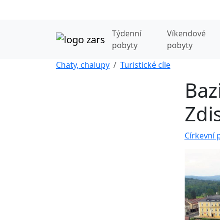
Týdenní
Víkendové
pobyty
pobyty
Chaty, chalupy
Turistické cíle
Bazi
Zdi
Církevní