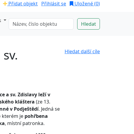
Přidat objekt
Přihlásit se
Uložené (
0
)
s
 sv.
Hledat další cíle
e a sv. Zdislavy leží v
ského kláštera
(ze 13.
nné v Podještědí
. Jedná se
e kterém je
pohřbena
ka
, místní patronka.