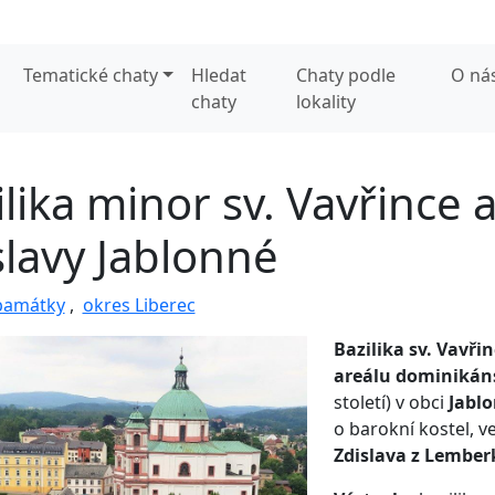
Tematické chaty
Hledat
Chaty podle
O ná
chaty
lokality
lika minor sv. Vavřince a
slavy Jablonné
 památky
,
okres Liberec
Bazilika sv. Vavřinc
areálu dominikán
století) v obci
Jablo
o barokní kostel, v
Zdislava z Lember