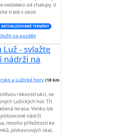
ete nedaleko od chalupy. V
ké tratě v okolí.
 AKTUALIZOVANÉ TERMÍNY
ložit na později
Luž - svlažte
í nádrži na
rsko a Lužické hory
(10 km
itlivou rekonstrukcí, se
ných Lužických hor. Tři
ešená terasa. Venku lze
v pískovcové nádrži
na, mnoho příležitostí ke
ků, pískovcových skal,