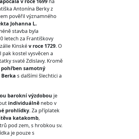
apočala v roce 1699
na
ntiška Antonína Berky z
ktem pověřil významného
ekta Johanna L.
méně stavba byla
0 letech za Františkovy
zálie Kinské
v roce 1729
. O
l pak kostel vysvěcen a
tatky svaté Zdislavy. Kromě
é
pohřben samotný
 Berka
s dalšími šlechtici a
ou barokní výzdobou
je
out
individuálně
nebo v
é prohlídky
. Za příplatek
štěva katakomb
,
etrů pod zem, s hrobkou sv.
lídka je pouze s