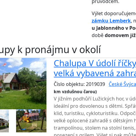
průvodcem.
Výlet doporučuje
zámku Lemberk
, 
u Jablonného v Po
době
domovem již 
upy k pronájmu v okolí
Chalupa V údolí říčky
velká vybavená zah
Číslo objektu: 2019039
České Švýca
km vzdušnou čarou)
V jižním podhůří Lužických hor, v úd
ideální pro dovolenou s dětmi. Spřát
klid, turistiku, cykloturistiku. Odp
velké oplocené zahradě s dětským 
trampolínou, stolem na stolní teni
posezení s grilem. Výlet si pak můž