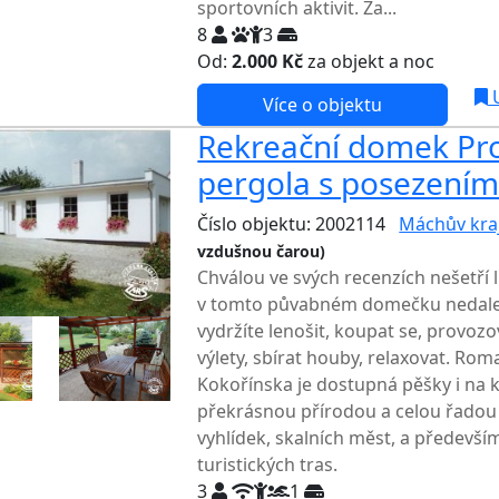
sportovních aktivit. Za...
8
3
Od:
2.000 Kč
za objekt a noc
NEJNI
U
Více o objektu
Rekreační domek Pro
pergola s posezením
Číslo objektu: 2002114
Máchův kra
vzdušnou čarou)
TOP HODNOCENÍ
Chválou ve svých recenzích nešetří li
v tomto půvabném domečku nedale
vydržíte lenošit, koupat se, provozo
výlety, sbírat houby, relaxovat. Ro
Kokořínska je dostupná pěšky i na ko
překrásnou přírodou a celou řadou
vyhlídek, skalních měst, a především
turistických tras.
3
1