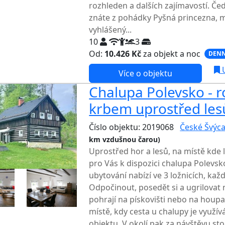
rozhleden a dalších zajímavostí. Če
znáte z pohádky Pyšná princezna, 
vyhlášený...
10
3
Od:
10.426 Kč
za objekt a noc
DENN
U
Více o objektu
Chalupa Polevsko - 
krbem uprostřed les
Číslo objektu: 2019068
České Švýca
km vzdušnou čarou)
Uprostřed hor a lesů, na místě kde l
pro Vás k dispozici chalupa Polevsk
ubytování nabízí ve 3 ložnicích, kaž
Odpočinout, posedět si a ugrilovat 
pohrají na pískovišti nebo na houpa
místě, kdy cesta u chalupy je využív
objektu. V okolí pak za návštěvu sto