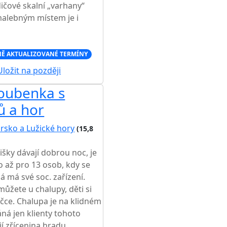
dičové skalní „varhany“
malebným místem je i
Ě AKTUALIZOVANÉ TERMÍNY
ložit na později
roubenka s
ů a hor
rsko a Lužické hory
(15,8
išky dávají dobrou noc, je
o až pro 13 osob, kdy se
dá má své soc. zařízení.
můžete u chalupy, děti si
čce. Chalupa je na klidném
áná jen klienty tohoto
jí zřícenina hradu