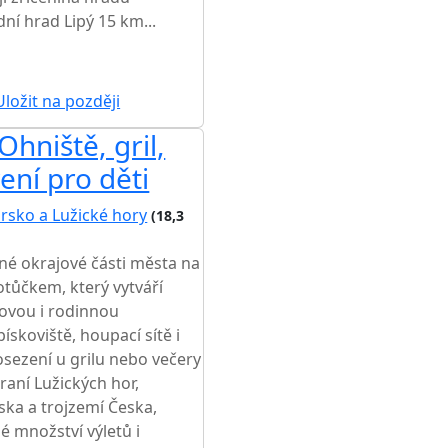
ní hrad Lipý 15 km...
ložit na později
hniště, gril,
ení pro děti
rsko a Lužické hory
(18,3
né okrajové části města na
ůčkem, který vytváří
ovou i rodinnou
ískoviště, houpací sítě i
osezení u grilu nebo večery
raní Lužických hor,
ka a trojzemí Česka,
 množství výletů i