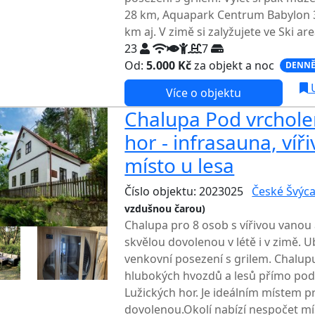
28 km, Aquapark Centrum Babylon 3
km aj. V zimě si zalyžujete ve Ski ar
23
7
Od:
5.000 Kč
za objekt a noc
DENNĚ
U
Více o objektu
Chalupa Pod vrchole
hor - infrasauna, víři
místo u lesa
Číslo objektu: 2023025
České Švýca
vzdušnou čarou)
Chalupa pro 8 osob s vířivou vanou 
skvělou dovolenou v létě i v zimě. U
venkovní posezení s grilem. Chalup
hlubokých hvozdů a lesů přímo pod
Lužických hor. Je ideálním místem pro
dovolenou.Okolí nabízí nespočet mí