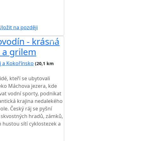
ŽŠÍ CENA NA TRHU
ložit na později
vodín - krásná
AKCE
 a grilem
j a Kokořínsko
(20,1 km
dé, kteří se ubytovali
ko Máchova jezera, kde
vat vodní sporty, podnikat
mantická krajina nedalekého
le. Český ráj se pyšní
 skvostných hradů, zámků,
 hustou sítí cyklostezek a