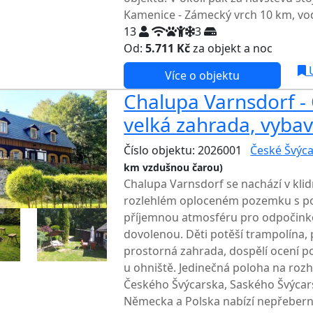
Kamenice - Zámecký vrch 10 km, vod
13
3
Od:
5.711 Kč
za objekt a noc
U
Více o objektu
Chalupa Varnsdorf - O
velká zahrada, vybav
Číslo objektu: 2026001
České Švýca
km vzdušnou čarou)
Chalupa Varnsdorf se nachází v klid
rozlehlém oploceném pozemku s pot
příjemnou atmosféru pro odpočink
dovolenou. Děti potěší trampolína, p
prostorná zahrada, dospělí ocení p
u ohniště. Jedinečná poloha na rozh
Českého Švýcarska, Saského Švýcars
Německa a Polska nabízí nepřeberné