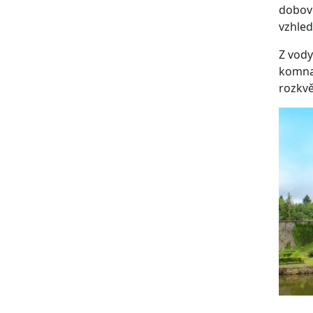
dobové
vzhled
Z vody
komnat
rozkvě