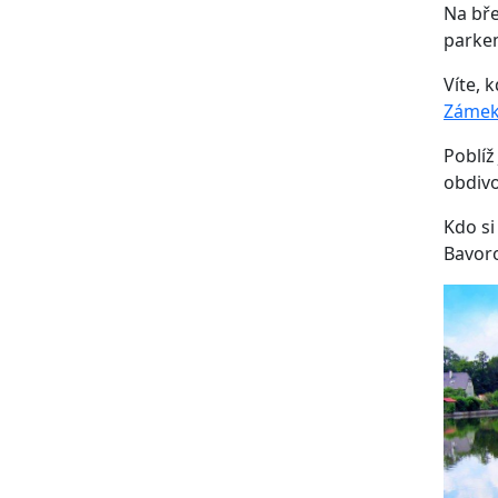
Na bře
parke
Víte, 
Záme
Poblíž
obdiv
Kdo si
Bavor