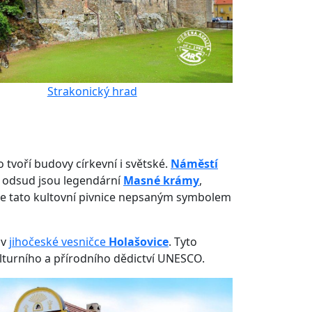
Strakonický hrad
o tvoří budovy církevní i světské.
Náměstí
k odsud jsou legendární
Masné krámy
,
es je tato kultovní pivnice nepsaným symbolem
 v
jihočeské vesničce
Holašovice
. Tyto
ulturního a přírodního dědictví UNESCO.