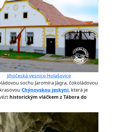
Jihočeská vesnice Holašovice
oládovou sochu Jaromíra Jágra, čokoládovou
i krasovou
Chýnovskou jeskyni
, která je
svézt
historickým vláčkem z Tábora do