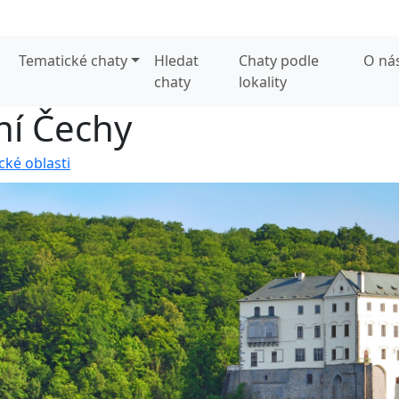
Tematické chaty
Hledat
Chaty podle
O ná
chaty
lokality
žní Čechy
ické oblasti