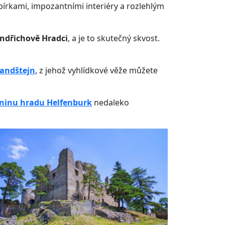
bírkami, impozantními interiéry a rozlehlým
indřichově Hradci
, a je to skutečný skvost.
Landštejn
, z jehož vyhlídkové věže můžete
eninu hradu Helfenburk
nedaleko