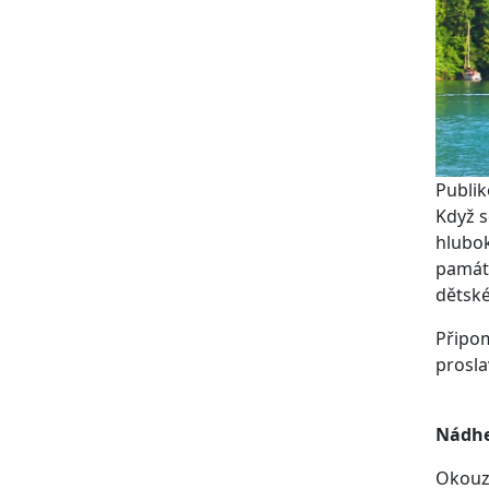
Publik
Když s
hlubok
památk
dětské
Připom
prosla
Nádhe
Okouzl