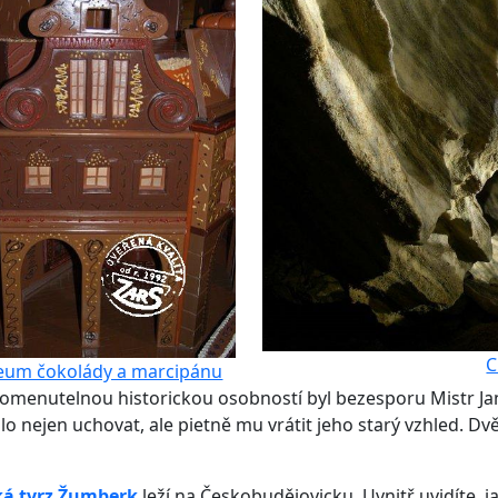
C
um čokolády a marcipánu
menutelnou historickou osobností byl bezesporu Mistr Ja
lo nejen uchovat, ale pietně mu vrátit jeho starý vzhled. Dv
ká tvrz Žumberk
leží na Českobudějovicku. Uvnitř uvidíte, 