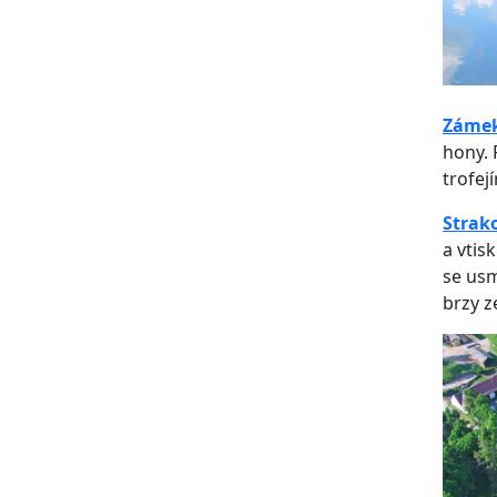
Zámek
hony. 
trofej
Strak
a vtis
se usm
brzy z