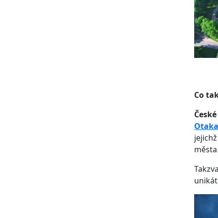
Co ta
České
Otaka
jejich
města
Takzva
unikát