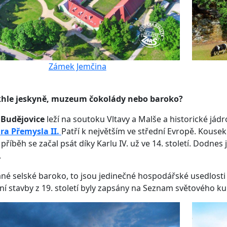
Zámek Jemčina
khle jeskyně, muzeum čokolády nebo baroko?
 Budějovice
leží na soutoku Vltavy a Malše a historické jádr
ra Přemysla II.
Patří k největším ve střední Evropě. Kouse
ž příběh se začal psát díky Karlu IV. už ve 14. století. Dodn
.
né selské baroko, to jsou jedinečné hospodářské usedlosti
ní stavby z 19. století byly zapsány na Seznam světového k