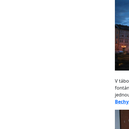
V táb
fontán
jednou
Bech