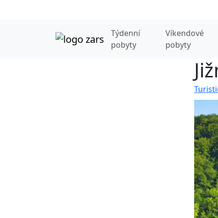
Týdenní
Víkendové
pobyty
pobyty
Ji
Turist