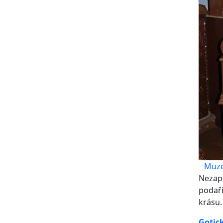
Muze
Nezapo
podaři
krásu.
Gotic