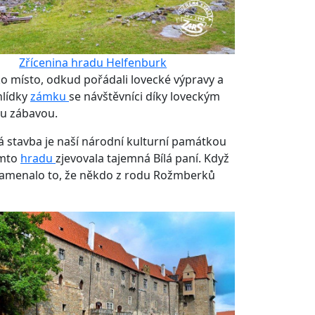
Zřícenina hradu Helfenburk
o místo, odkud pořádali lovecké výpravy a
hlídky
zámku
se návštěvníci díky loveckým
ou zábavou.
á stavba je naší národní kulturní památkou
omto
hradu
zjevovala tajemná Bílá paní. Když
znamenalo to, že někdo z rodu Rožmberků