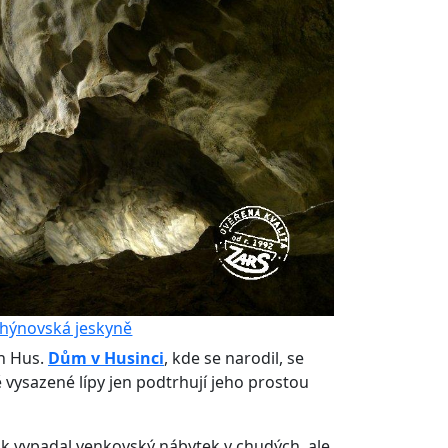
hýnovská jeskyně
n Hus.
Dům v Husinci
, kde se narodil, se
ě vysazené lípy jen podtrhují jeho prostou
jak vypadal venkovský nábytek v chudých, ale