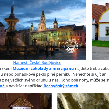
Náměstí České Budějovice
orském
Muzeum čokolády a marcipánu
najdete třeba čok
u nebo pohádkové peklo plné perníku. Nenechte si ujít an
 z největších svého druhu u nás. Koho bolí nohy, může se 
yně
a navštívit například
Bechyňský zámek
.