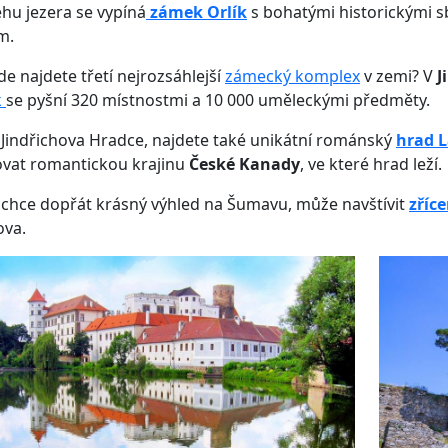
hu jezera se vypíná
zámek Orlík
s bohatými historickými s
m.
kde najdete třetí nejrozsáhlejší
zámecký komplex
v zemi? V
J
k
se pyšní 320 místnostmi a 10 000 uměleckými předměty.
 Jindřichova Hradce, najdete také unikátní románský
hrad 
ovat romantickou krajinu
České Kanady
, ve které hrad leží.
 chce dopřát krásný výhled na Šumavu, může navštívit
zříc
ova.