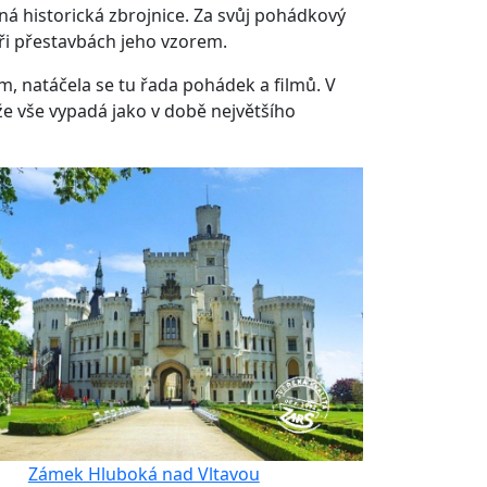
á historická zbrojnice. Za svůj pohádkový
ři přestavbách jeho vzorem.
ím, natáčela se tu řada pohádek a filmů. V
že vše vypadá jako v době největšího
Zámek Hluboká nad Vltavou