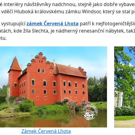
 interiéry návštěvníky nadchnou, stejně jako dobře vybaven
 vděčí Hluboká královskému zámku Windsor, který se stal p
 vystupující
zámek Červená Lhota
patří k nejfotogeničtějš
ách, kde žila šlechta, je nádherný renesanční nábytek, tak
tu.
Zámek Červená Lhota