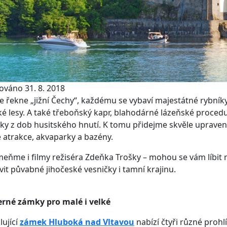
ováno 31. 8. 2018
e řekne „jižní Čechy“, každému se vybaví majestátné rybník
é lesy. A také třeboňský kapr, blahodárné lázeňské proce
y z dob husitského hnutí. K tomu přidejme skvěle upravené c
 atrakce, akvaparky a bazény.
eňme i filmy režiséra Zdeňka Trošky – mohou se vám líbit n
vit půvabné jihočeské vesničky i tamní krajinu.
rné zámky pro malé i velké
ující
zámek Hluboká nad Vltavou
nabízí čtyři různé prohl