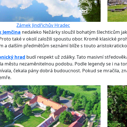
Zámek Jindřichův Hradec
 Jemčina
nedaleko Nežárky sloužil bohatým šlechticům jak
Proto také v okolí založili spoustu obor. Kromě klasické pro
ím a dalším předmětům seznámí blíže s touto aristokratick
onický hrad
budí respekt už zdálky. Tato masivní středověk
kla městu nezaměnitelnou podobu. Podle legendy se i na t
ívala, čekala pány dobrá budoucnost. Pokud se mračila, 
emře.