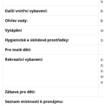
um
Další vnitřní vybavení:
kr
Ohřev vody:
boi
Vytápění
vni
Hygienické a úklidové prostředky:
zá
Pro malé děti:
Rekreační vybavení:
za
zah
zah
ven
oh
Zábava pro děti:
Seznam místností k pronájmu: