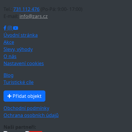
Tel.:
731 112 476
(Po-Pá: 9:00- 17:00)
E-mail:
info@zars.cz
Úvodní stránka
Akce
Slevy, výhody
O nás
Nastavení cookies
Blog
Turistické cíle
Přidat objekt
Obchodní podmínky
Ochrana osobních údajů
Naši partneři: