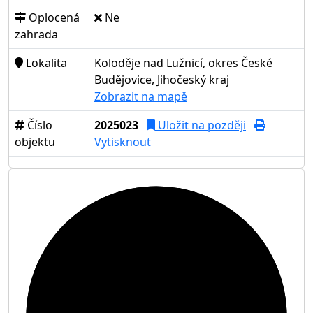
Oplocená
Ne
zahrada
Lokalita
Koloděje nad Lužnicí, okres České
Budějovice, Jihočeský kraj
Zobrazit na mapě
Číslo
2025023
Uložit na později
objektu
Vytisknout
