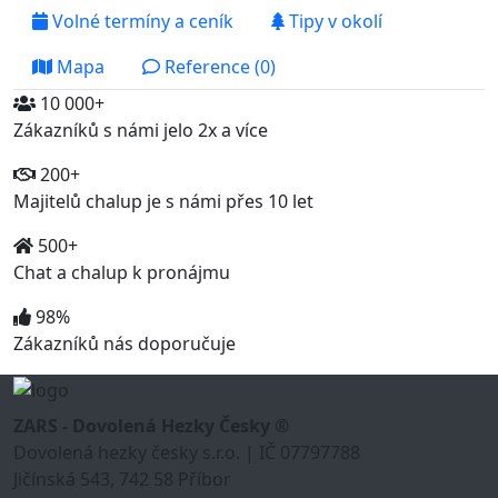
Volné termíny a ceník
Tipy v okolí
Mapa
Reference (0)
10 000+
Zákazníků s námi jelo 2x a více
200+
Majitelů chalup je s námi přes 10 let
500+
Chat a chalup k pronájmu
98%
Zákazníků nás doporučuje
ZARS - Dovolená Hezky Česky ®
Dovolená hezky česky s.r.o. | IČ 07797788
Jičínská 543, 742 58 Příbor