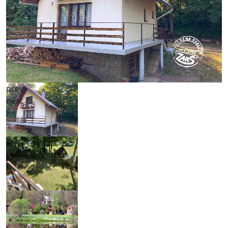
prev
next