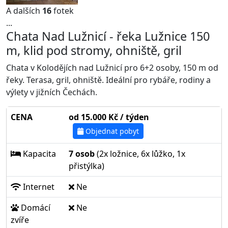
A dalších
16
fotek
...
Chata Nad Lužnicí - řeka Lužnice 150
m, klid pod stromy, ohniště, gril
Chata v Kolodějích nad Lužnicí pro 6+2 osoby, 150 m od
řeky. Terasa, gril, ohniště. Ideální pro rybáře, rodiny a
výlety v jižních Čechách.
CENA
od 15.000 Kč / týden
Objednat pobyt
Kapacita
7 osob
(2x ložnice, 6x lůžko, 1x
přistýlka)
Internet
Ne
Domácí
Ne
zvíře