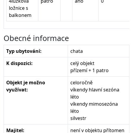
4lůžková
patro
ano
0
ložnice s
balkonem
Obecné informace
Typ ubytování:
chata
K dispozici:
celý objekt
přízemí + 1 patro
Objekt je možno
celoročně
využívat:
víkendy hlavní sezóna
léto
víkendy mimosezóna
léto
silvestr
Majitel:
není v objektu přítomen