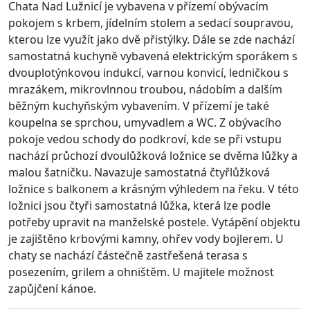
Chata Nad Lužnicí je vybavena v přízemí obývacím
pokojem s krbem, jídelním stolem a sedací soupravou,
kterou lze využít jako dvě přistýlky. Dále se zde nachází
samostatná kuchyně vybavená elektrickým sporákem s
dvouplotýnkovou indukcí, varnou konvicí, ledničkou s
mrazákem, mikrovlnnou troubou, nádobím a dalším
běžným kuchyňským vybavením. V přízemí je také
koupelna se sprchou, umyvadlem a WC. Z obývacího
pokoje vedou schody do podkroví, kde se při vstupu
nachází průchozí dvoulůžková ložnice se dvěma lůžky a
malou šatničku. Navazuje samostatná čtyřlůžková
ložnice s balkonem a krásným výhledem na řeku. V této
ložnici jsou čtyři samostatná lůžka, která lze podle
potřeby upravit na manželské postele. Vytápění objektu
je zajištěno krbovými kamny, ohřev vody bojlerem. U
chaty se nachází částečně zastřešená terasa s
posezením, grilem a ohništěm. U majitele možnost
zapůjčení kánoe.