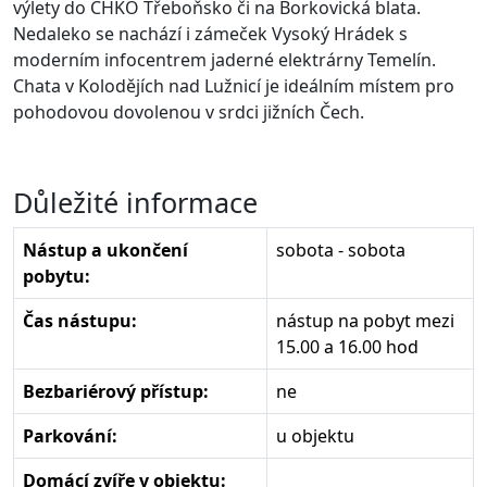
výlety do CHKO Třeboňsko či na Borkovická blata.
Nedaleko se nachází i zámeček Vysoký Hrádek s
moderním infocentrem jaderné elektrárny Temelín.
Chata v Kolodějích nad Lužnicí je ideálním místem pro
pohodovou dovolenou v srdci jižních Čech.
Důležité informace
Nástup a ukončení
sobota - sobota
pobytu:
Čas nástupu:
nástup na pobyt mezi
15.00 a 16.00 hod
Bezbariérový přístup:
ne
Parkování:
u objektu
Domácí zvíře v objektu: