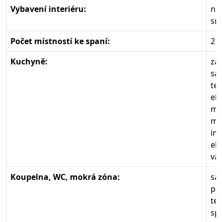
Vybavení interiéru:
no
sm
Počet místností ke spaní:
2
Kuchyně:
zá
sa
te
el.
mr
mi
in
el.
va
Koupelna, WC, mokrá zóna:
sa
po
te
sp