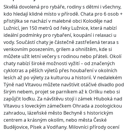
Skvělá dovolená pro rybáře, rodiny s dětmi i všechny,
kdo hledají klidné místo v přírodě. Chata pro 6 osob +
přistýlka se nachází v malebné obci Koloděje nad
Lužnicí, jen 150 metrů od řeky Lužnice, která nabízí
ideální podmínky pro rybaření, koupání i relaxaci u
vody. Součástí chaty je částečně zastřešená terasa s
venkovním posezením, grilem a ohništěm, kde si
můžete užít letní večery s rodinou nebo přáteli. Okolí
chaty nabízí široké možnosti vyžití – od značených
cyklotras a pěších výletů přes houbaření v okolních
lesích až po výlety za kulturou a historií. V nedalekém
Týně nad Vltavou můžete navštívit otáčivé divadlo pod
širým nebem, projet se parníkem až k Orlíku nebo si
zapůjčit loďku. Za návštěvu stojí i zámek Hluboká nad
Vltavou s loveckým zámečkem Ohrada a zoologickou
zahradou, lázeňské město Bechyně s historickým
centrem a krásným okolím, nebo města České
Budějovice, Písek a Vodňany. Milovníci přírody ocení