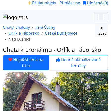
Přidat objekt
Přihlásit se
Uložené (
0
)
Chaty, chalupy
Jižní Čechy
Orlík a Táborsko
České Budějovice
Zpět
Nad Lužnicí
Chata k pronájmu - Orlík a Táborsko
Nejnižší cena na
Denně aktualizované
trhu
termíny