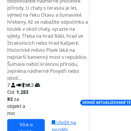
obdivovatele nádherné jihočeské
přírody. U chaty s terasou je les,
výhled na řeku Otavu a šumavské
hřebeny. Až se nabažíte odpočinku a
toulek v okolí chaty, vyrazte na
výlety. Třeba na hrad Rábí, hrad ve
Strakonicích nebo hrad Kašperk.
Historické město Písek láká na
nejstarší kamenný most v republice,
Šumava nabízí krásnou přírodu,
zejména nádherné Povydří nebo
okolí...
7
3
Od:
1.283
Kč
za
NEJNIŽŠÍ CENA NA TRHU
DENNĚ AKTUALIZOVANÉ T
objekt a
noc
Uložit na
Více o
později