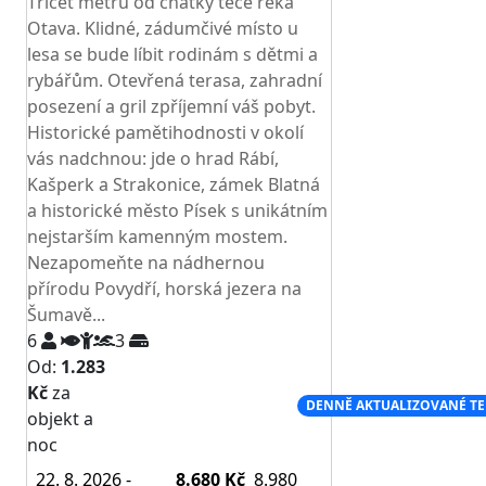
Třicet metrů od chatky teče řeka
Otava. Klidné, zádumčivé místo u
lesa se bude líbit rodinám s dětmi a
rybářům. Otevřená terasa, zahradní
posezení a gril zpříjemní váš pobyt.
Historické pamětihodnosti v okolí
vás nadchnou: jde o hrad Rábí,
Kašperk a Strakonice, zámek Blatná
a historické město Písek s unikátním
nejstarším kamenným mostem.
Nezapomeňte na nádhernou
přírodu Povydří, horská jezera na
Šumavě...
6
3
Od:
1.283
Kč
za
NEJNIŽŠÍ CENA NA TRHU
DENNĚ AKTUALIZOVANÉ T
objekt a
noc
22. 8. 2026 -
8.680 Kč
8.980