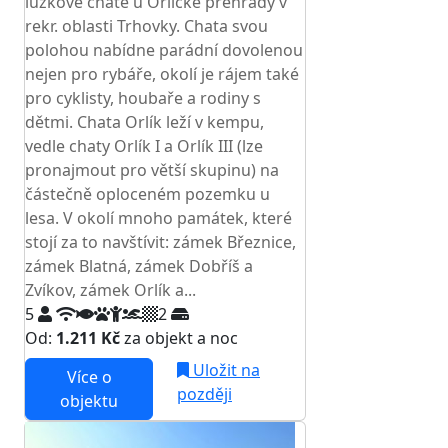
lůžkové chatě u Orlické přehrady v
rekr. oblasti Trhovky. Chata svou
polohou nabídne parádní dovolenou
nejen pro rybáře, okolí je rájem také
pro cyklisty, houbaře a rodiny s
dětmi. Chata Orlík leží v kempu,
vedle chaty Orlík I a Orlík III (lze
pronajmout pro větší skupinu) na
částečně oploceném pozemku u
lesa. V okolí mnoho památek, které
stojí za to navštívit: zámek Březnice,
zámek Blatná, zámek Dobříš a
Zvíkov, zámek Orlík a...
5
2
Od:
1.211 Kč
za objekt a noc
Uložit na
Více o
později
objektu