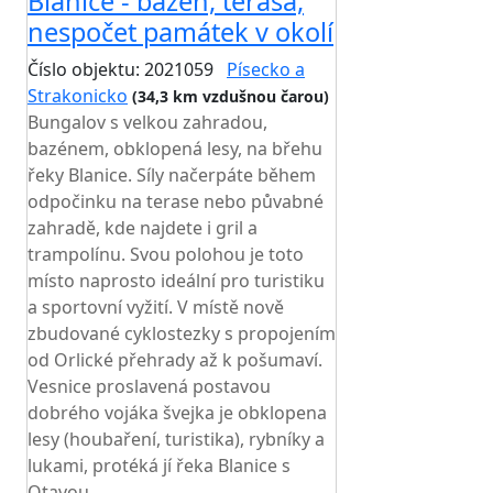
Blanice - bazén, terasa,
nespočet památek v okolí
Číslo objektu: 2021059
Písecko a
Strakonicko
(34,3 km vzdušnou čarou)
Bungalov s velkou zahradou,
bazénem, obklopená lesy, na břehu
řeky Blanice. Síly načerpáte během
odpočinku na terase nebo půvabné
zahradě, kde najdete i gril a
trampolínu. Svou polohou je toto
místo naprosto ideální pro turistiku
a sportovní vyžití. V místě nově
zbudované cyklostezky s propojením
od Orlické přehrady až k pošumaví.
Vesnice proslavená postavou
dobrého vojáka švejka je obklopena
lesy (houbaření, turistika), rybníky a
lukami, protéká jí řeka Blanice s
Otavou...