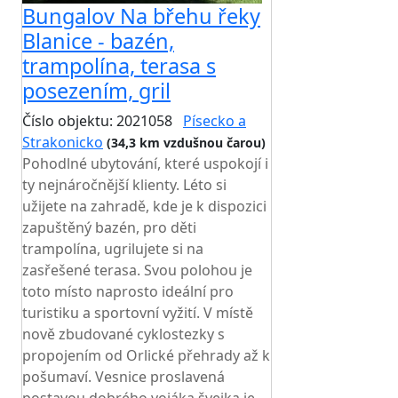
Bungalov Na břehu řeky
Blanice - bazén,
trampolína, terasa s
posezením, gril
Číslo objektu: 2021058
Písecko a
Strakonicko
(34,3 km vzdušnou čarou)
Pohodlné ubytování, které uspokojí i
ty nejnáročnější klienty. Léto si
užijete na zahradě, kde je k dispozici
zapuštěný bazén, pro děti
trampolína, ugrilujete si na
zasřešené terasa. Svou polohou je
toto místo naprosto ideální pro
turistiku a sportovní vyžití. V místě
nově zbudované cyklostezky s
propojením od Orlické přehrady až k
pošumaví. Vesnice proslavená