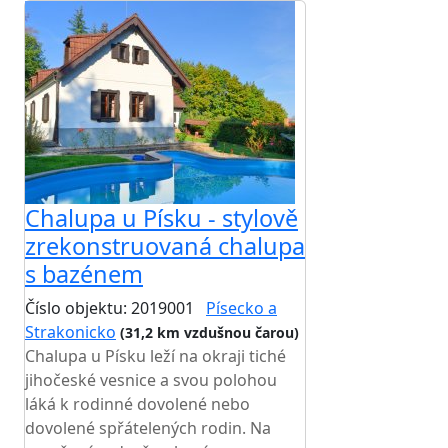
Chalupa u Písku - stylově
zrekonstruovaná chalupa
s bazénem
Číslo objektu: 2019001
Písecko a
Strakonicko
(31,2 km vzdušnou čarou)
Chalupa u Písku leží na okraji tiché
jihočeské vesnice a svou polohou
láká k rodinné dovolené nebo
dovolené spřátelených rodin. Na