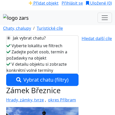
Přidat objekt
Přihlásit se
Uložené (
0
)
Chaty, chalupy
Turistické cíle
☀️ Jak vybrat chatu?
Hledat další cíle
Vyberte lokalitu ve filtrech
Zadejte počet osob, termín a
požadavky na objekt
V detailu objektu si zobrazte
konkrétní volné termíny
Vybrat chatu (filtry)
Zámek Březnice
Hrady, zámky, tvrze
,
okres Příbram