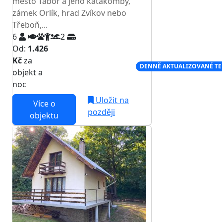
město Tábor a jeho katakomby,
zámek Orlík, hrad Zvíkov nebo
Třeboň,...
6
2
Od:
1.426
Kč
za
NEJNIŽŠÍ CENA NA TRHU
DENNĚ AKTUALIZOVANÉ T
objekt a
noc
Uložit na
Více o
později
objektu