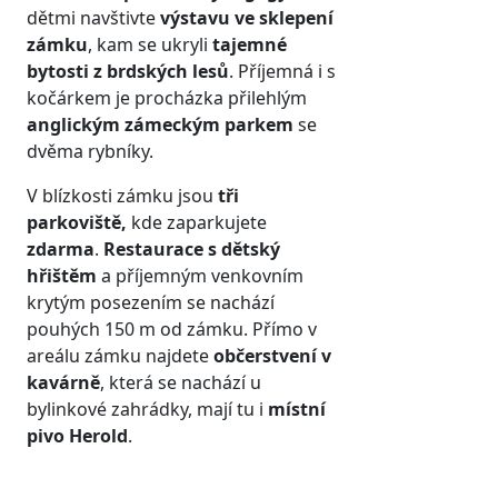
dětmi navštivte
výstavu ve sklepení
zámku
, kam se ukryli
tajemné
bytosti z brdských lesů
. Příjemná i s
kočárkem je procházka přilehlým
anglickým zámeckým parkem
se
dvěma rybníky.
V blízkosti zámku jsou
tři
parkoviště,
kde zaparkujete
zdarma
.
Restaurace s dětský
hřištěm
a příjemným venkovním
krytým posezením se nachází
pouhých 150 m od zámku. Přímo v
areálu zámku najdete
občerstvení v
kavárně
, která se nachází u
bylinkové zahrádky, mají tu i
místní
pivo Herold
.