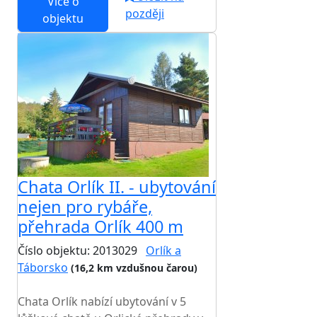
Více o
později
objektu
Chata Orlík II. - ubytování
nejen pro rybáře,
přehrada Orlík 400 m
Číslo objektu: 2013029
Orlík a
Táborsko
(16,2 km vzdušnou čarou)
TOP HODNOCENÍ
Chata Orlík nabízí ubytování v 5