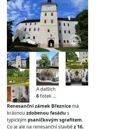
prev
next
A dalších
6
fotek ...
Renesanční zámek Březnice
má
krásnou
zdobenou fasádu
s
typickým
psaníčkovým sgrafitem
.
Co je ale na renesanční stavbě
z 16.