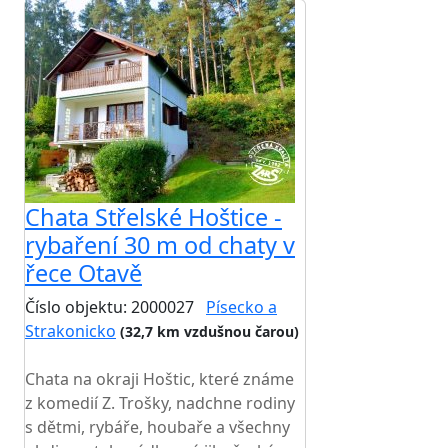
Chata Střelské Hoštice -
rybaření 30 m od chaty v
řece Otavě
Číslo objektu: 2000027
Písecko a
Strakonicko
(32,7 km vzdušnou čarou)
TOP HODNOCENÍ
Chata na okraji Hoštic, které známe
z komedií Z. Trošky, nadchne rodiny
s dětmi, rybáře, houbaře a všechny