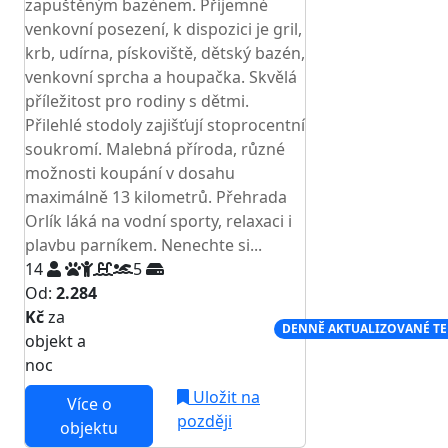
zapuštěným bazénem. Příjemné
venkovní posezení, k dispozici je gril,
krb, udírna, pískoviště, dětský bazén,
venkovní sprcha a houpačka. Skvělá
příležitost pro rodiny s dětmi.
Přilehlé stodoly zajišťují stoprocentní
soukromí. Malebná příroda, různé
možnosti koupání v dosahu
maximálně 13 kilometrů. Přehrada
Orlík láká na vodní sporty, relaxaci i
plavbu parníkem. Nenechte si...
14
5
Od:
2.284
Kč
za
NEJNIŽŠÍ CENA NA TRHU
DENNĚ AKTUALIZOVANÉ T
objekt a
noc
Uložit na
Více o
později
objektu