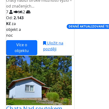
chaty nabízí široké možnosti vyžití –
od značených...
7
2
Od:
2.143
Kč
za
NEJNIŽŠÍ CENA NA TRHU
DENNĚ AKTUALIZOVANÉ T
objekt a
noc
Uložit na
Více o
později
objektu
Chata Nad soutokem