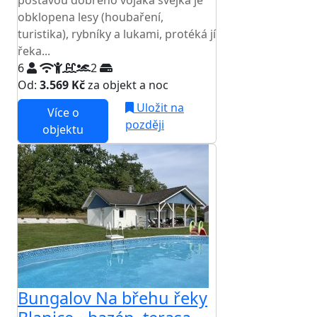
postavou dobrého vojáka švejka je
obklopena lesy (houbaření,
turistika), rybníky a lukami, protéká jí
řeka...
6
2
Od:
3.569 Kč
za objekt a noc
Uložit na
Více o
později
objektu
Bungalov Na břehu řeky