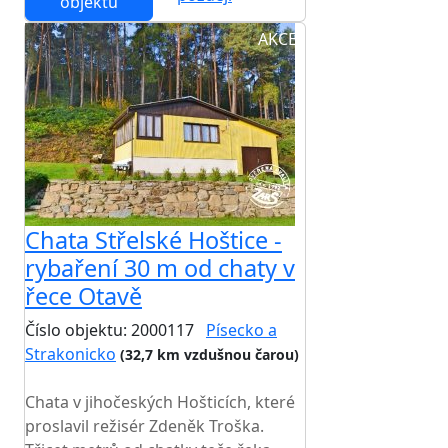
objektu
AKCE
Chata Střelské Hoštice -
rybaření 30 m od chaty v
řece Otavě
Číslo objektu: 2000117
Písecko a
Strakonicko
(32,7 km vzdušnou čarou)
TOP HODNOCENÍ
Chata v jihočeských Hošticích, které
proslavil režisér Zdeněk Troška.