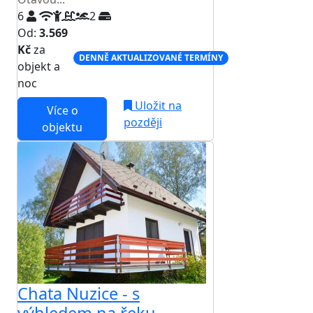
6
2
Od:
3.569
Kč
za
DENNĚ AKTUALIZOVANÉ TERMÍNY
objekt a
noc
Uložit na
Více o
později
objektu
Chata Nuzice - s