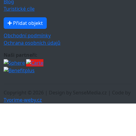
Blog
Turistické cíle
Přidat objekt
Obchodní podmínky
Ochrana osobních údajů
Naši partneři:
Copyright © 2026 | Design by SenseMedia.cz | Code by
Tvorime-weby.cz