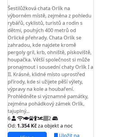
TOP HODNOCENÍ
Šestilůžková chata Orlík na
výborném místě, zejména z pohledu
rybářů, cyklistů, turistů a rodin s
dětmi, pouhých 400 metrů od
Orlické přehrady. Chata Orlík se
zahradou, kde najdete kromě
pergoly gril, krb, ohniště, pískoviště,
houpačka. Větší společnost si může
pronajmout i sousední chaty Orlík I a
II. Krásné, klidné místo uprostřed
přírody, kde si užijete pěší výlety,
výpravy na kole a houbaření.
Prohlédněte si významné památky,
zejména pohádkový zámek Orlík,
tajuplný...
6
2
Od:
1.354 Kč
za objekt a noc
Uložit na