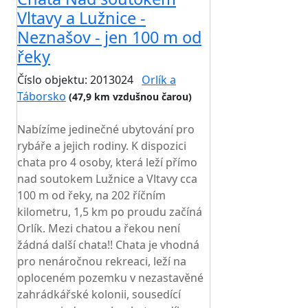
Vltavy a Lužnice -
Neznašov - jen 100 m od
řeky
Číslo objektu: 2013024
Orlík a
Táborsko
(47,9 km vzdušnou čarou)
TOP HODNOCENÍ
Nabízíme jedinečné ubytování pro
rybáře a jejich rodiny. K dispozici
chata pro 4 osoby, která leží přímo
nad soutokem Lužnice a Vltavy cca
100 m od řeky, na 202 říčním
kilometru, 1,5 km po proudu začíná
Orlík. Mezi chatou a řekou není
žádná další chata!! Chata je vhodná
pro nenáročnou rekreaci, leží na
oploceném pozemku v nezastavěné
zahrádkářské kolonii, sousedící