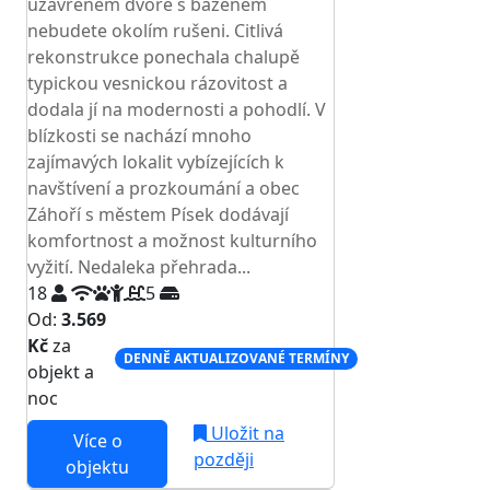
uzavřeném dvoře s bazénem
nebudete okolím rušeni. Citlivá
rekonstrukce ponechala chalupě
typickou vesnickou rázovitost a
dodala jí na modernosti a pohodlí. V
blízkosti se nachází mnoho
zajímavých lokalit vybízejících k
navštívení a prozkoumání a obec
Záhoří s městem Písek dodávají
komfortnost a možnost kulturního
vyžití. Nedaleka přehrada...
18
5
Od:
3.569
Kč
za
DENNĚ AKTUALIZOVANÉ TERMÍNY
objekt a
noc
Uložit na
Více o
později
objektu