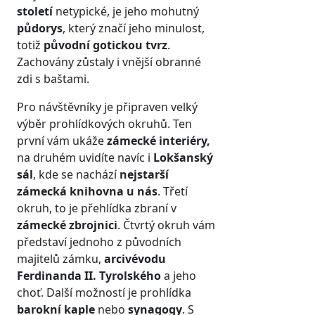
století
netypické, je jeho mohutný
půdorys
, který značí jeho minulost,
totiž
původní gotickou tvrz
.
Zachovány zůstaly i vnější obranné
zdi s baštami.
Pro návštěvníky je připraven velký
výběr prohlídkových okruhů. Ten
první vám ukáže
zámecké interiéry,
na druhém uvidíte navíc i
Lokšanský
sál
, kde se nachází
nejstarší
zámecká knihovna u nás
. Třetí
okruh, to je přehlídka zbraní v
zámecké zbrojnici
. Čtvrtý okruh vám
představí jednoho z původních
majitelů zámku,
arcivévodu
Ferdinanda II. Tyrolského
a jeho
choť. Další možností je prohlídka
barokní kaple
nebo
synagogy
. S