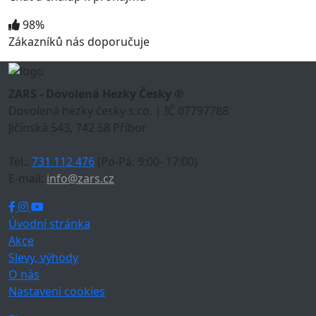
98%
Zákazníků nás doporučuje
ZARS - Dovolená Hezky Česky ®
Dovolená hezky česky s.r.o. | IČ 07797788
Jičínská 543, 742 58 Příbor
Tel.:
731 112 476
(Po-Pá: 9:00- 17:00)
E-mail:
info@zars.cz
Úvodní stránka
Akce
Slevy, výhody
O nás
Nastavení cookies