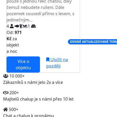
pouze s jednou rekr. chatou, díky
čemuž nebudete rušeni. Dále
pozemek sousedí přímo s lesem, s
jedinečným...
4
1
Od:
971
Kč
za
NEJNIŽŠÍ CENA NA TRHU
DENNĚ AKTUALIZOVANÉ TER
objekt
a noc
Uložit na
Více o
později
objektu
10 000+
Zákazníků s námi jelo 2x a více
200+
Majitelů chalup je s námi přes 10 let
500+
Chat a chalup k pronájmu