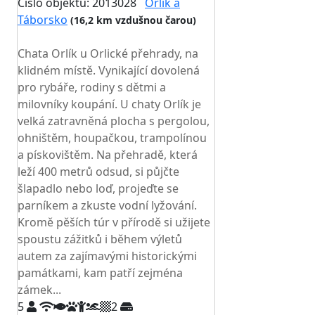
Číslo objektu: 2013028
Orlík a
Táborsko
(16,2 km vzdušnou čarou)
TOP HODNOCENÍ
Chata Orlík u Orlické přehrady, na
klidném místě. Vynikající dovolená
pro rybáře, rodiny s dětmi a
milovníky koupání. U chaty Orlík je
velká zatravněná plocha s pergolou,
ohništěm, houpačkou, trampolínou
a pískovištěm. Na přehradě, která
leží 400 metrů odsud, si půjčte
šlapadlo nebo loď, projeďte se
parníkem a zkuste vodní lyžování.
Kromě pěších túr v přírodě si užijete
spoustu zážitků i během výletů
autem za zajímavými historickými
památkami, kam patří zejména
zámek...
5
2