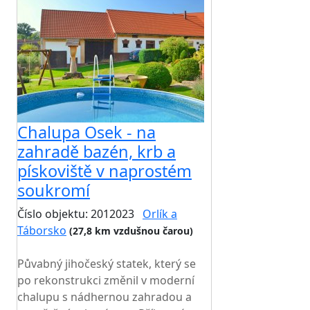
Chalupa Osek - na
zahradě bazén, krb a
pískoviště v naprostém
soukromí
Číslo objektu: 2012023
Orlík a
Táborsko
(27,8 km vzdušnou čarou)
TOP HODNOCENÍ
Půvabný jihočeský statek, který se
po rekonstrukci změnil v moderní
chalupu s nádhernou zahradou a