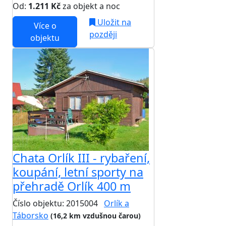
Od:
1.211 Kč
za objekt a noc
Uložit na
Více o
později
objektu
Chata Orlík III - rybaření,
koupání, letní sporty na
přehradě Orlík 400 m
Číslo objektu: 2015004
Orlík a
Táborsko
(16,2 km vzdušnou čarou)