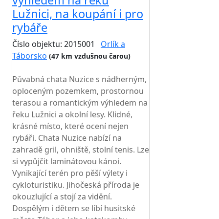
výhledem na řeku
Lužnici, na koupání i pro
rybáře
Číslo objektu: 2015001
Orlík a
Táborsko
(47 km vzdušnou čarou)
TOP HODNOCENÍ
Půvabná chata Nuzice s nádherným,
oploceným pozemkem, prostornou
terasou a romantickým výhledem na
řeku Lužnici a okolní lesy. Klidné,
krásné místo, které ocení nejen
rybáři. Chata Nuzice nabízí na
zahradě gril, ohniště, stolní tenis. Lze
si vypůjčit laminátovou kánoi.
Vynikající terén pro pěší výlety i
cykloturistiku. Jihočeská příroda je
okouzlující a stojí za vidění.
Dospělým i dětem se líbí husitské