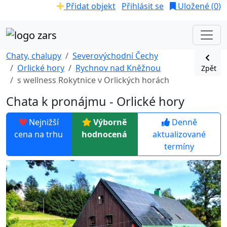
Přidat objekt
Přihlásit se
Uložené (
0
)
Chaty, chalupy
Severovýchodní Čechy
Orlické hory
Rychnov nad Kněžnou
Zpět
s wellness Rokytnice v Orlických horách
Chata k pronájmu - Orlické hory
Nejnižší
Výborně
Denně
cena na trhu
hodnocená
aktualizované
termíny