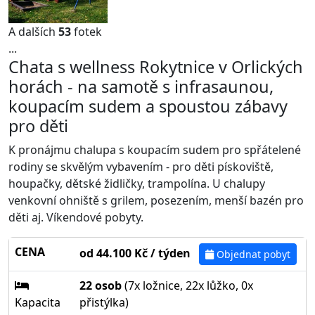
A dalších
53
fotek
...
Chata s wellness Rokytnice v Orlických
horách - na samotě s infrasaunou,
koupacím sudem a spoustou zábavy
pro děti
K pronájmu chalupa s koupacím sudem pro spřátelené
rodiny se skvělým vybavením - pro děti pískoviště,
houpačky, dětské židličky, trampolína. U chalupy
venkovní ohniště s grilem, posezením, menší bazén pro
děti aj. Víkendové pobyty.
CENA
od 44.100 Kč / týden
Objednat pobyt
22 osob
(7x ložnice, 22x lůžko, 0x
Kapacita
přistýlka)