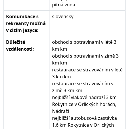
pitná voda
Komunikace s
slovensky
rekreanty možná
v cizím jazyce:
Důležité
obchod s potravinami v létě 3
vzdálenosti:
km km
obchod s potravinami v zimě 3
km km
restaurace se stravováním v létě
3 km km
restaurace se stravováním v
zimě 3 km km
nejbližší vlakové nádraží 3 km
Rokytnice v Orlických horách,
Nádraží
nejbližší autobusová zastávka
1,6 km Rokytnice v Orlických