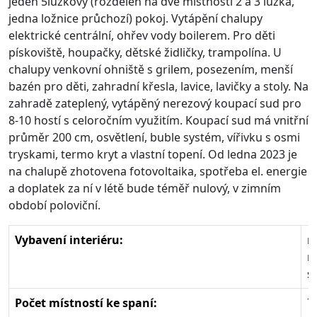
jeden 5lůžkový (rozdělen na dvě místnosti 2 a 3 lůžka,
jedna ložnice průchozí) pokoj. Vytápění chalupy
elektrické centrální, ohřev vody boilerem. Pro děti
pískoviště, houpačky, dětské židličky, trampolína. U
chalupy venkovní ohniště s grilem, posezením, menší
bazén pro děti, zahradní křesla, lavice, lavičky a stoly. N
a
zahradě zateplený, vytápěný nerezový koupací sud pro
8-10 hostí s celoročním využitím.
Koupací sud má vnitřní
průměr 200 cm, osvětlení, buble systém, vířivku s osmi
tryskami, termo kryt a vlastní topení. Od ledna 2023 je
na chalupě zhotovena fotovoltaika, spotřeba el. energie
a doplatek za ní v létě bude téměř nulový, v zimním
období poloviční.
Vybavení interiéru:
n
m
s
Počet místností ke spaní:
7