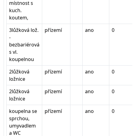
místnost s
kuch.
koutem,
3lůžková lož.
přízemí
ano
0
-
bezbariérová
s vl.
koupelnou
2lůžková
přízemí
ano
0
ložnice
2lůžková
přízemí
ano
0
ložnice
koupelna se
přízemí
ano
0
sprchou,
umyvadlem
a WC