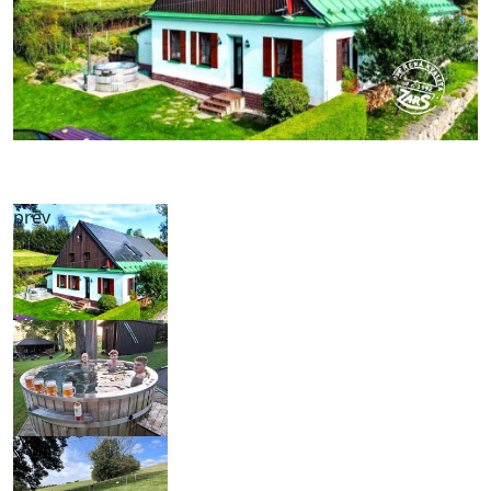
prev
next