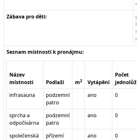
o
Zábava pro děti:
p
h
t
t
Seznam místností k pronájmu:
Název
Počet
2
místnosti
Podlaží
m
Vytápění
jednolůže
infrasauna
podzemní
ano
0
patro
sprcha a
podzemní
ano
0
odpočívárna
patro
společenská
přízemí
ano
0