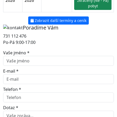
2026
2026
zkrácený (Ne - Pá)
pobyt
Zobrazit další termíny a ceník
Poradíme Vám
731 112 476
Po-Pá 9:00-17:00
Vaše jméno *
E-mail *
Telefon *
Dotaz *