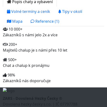
Popis chaty a vybavení
Volné termíny a ceník
Tipy v okolí
Mapa
Reference (1)
10 000+
Zákazníků s námi jelo 2x a více
200+
Majitelů chalup je s námi přes 10 let
500+
Chat a chalup k pronájmu
98%
Zákazníků nás doporučuje
ZARS - Dovolená Hezky Česky ®
Dovolená hezky česky s.r.o. | IČ 07797788