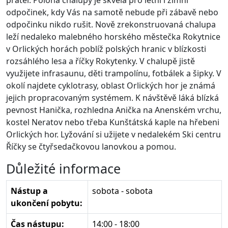
přátel. Poloha chalupy je skvělá pro letní i zimní
odpočinek, kdy Vás na samotě nebude při zábavě nebo
odpočinku nikdo rušit. Nově zrekonstruovaná chalupa
leží nedaleko malebného horského městečka Rokytnice
v Orlických horách poblíž polských hranic v blízkosti
rozsáhlého lesa a říčky Rokytenky. V chalupě jistě
využijete infrasaunu, děti trampolínu, fotbálek a šipky. V
okolí najdete cyklotrasy, oblast Orlických hor je známá
jejich propracovaným systémem. K návštěvě láká blízká
pevnost Hanička, rozhledna Anička na Anenském vrchu,
kostel Neratov nebo třeba Kunštátská kaple na hřebeni
Orlických hor. Lyžování si užijete v nedalekém Ski centru
Říčky se čtyřsedačkovou lanovkou a pomou.
Důležité informace
Nástup a
sobota - sobota
ukončení pobytu:
Čas nástupu:
14:00 - 18:00