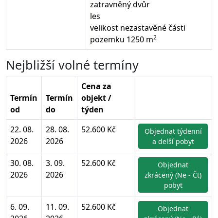
zatravněný dvůr
les
velikost nezastavěné části
2
pozemku 1250 m
Nejbližší volné termíny
Cena za
Termín
Termín
objekt /
od
do
týden
22. 08.
28. 08.
52.600 Kč
Objednat týdenní
2026
2026
a delší pobyt
30. 08.
3. 09.
52.600 Kč
Objednat
2026
2026
zkrácený (Ne - Čt)
pobyt
6. 09.
11. 09.
52.600 Kč
Objednat