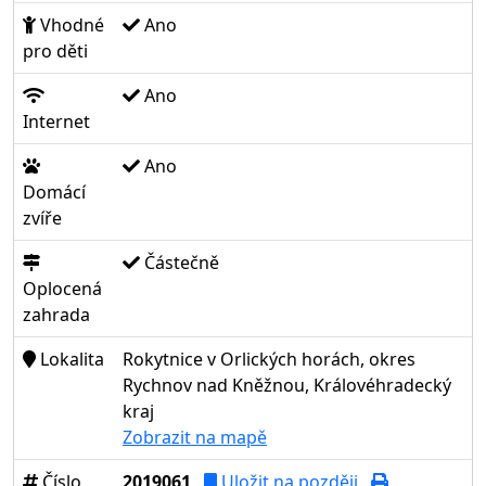
Vhodné
Ano
pro děti
Ano
Internet
Ano
Domácí
zvíře
Částečně
Oplocená
zahrada
Lokalita
Rokytnice v Orlických horách, okres
Rychnov nad Kněžnou, Královéhradecký
kraj
Zobrazit na mapě
Číslo
2019061
Uložit na později