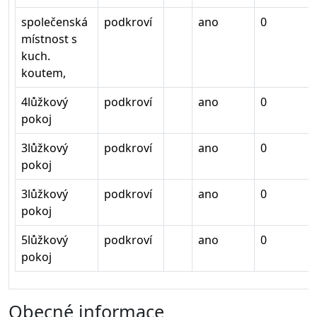
společenská
podkroví
ano
0
místnost s
kuch.
koutem,
4lůžkový
podkroví
ano
0
pokoj
3lůžkový
podkroví
ano
0
pokoj
3lůžkový
podkroví
ano
0
pokoj
5lůžkový
podkroví
ano
0
pokoj
Obecné informace