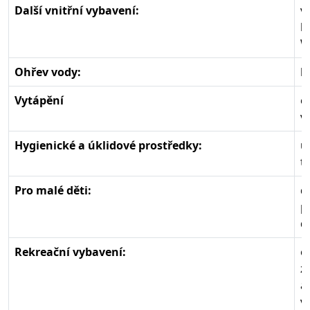
Další vnitřní vybavení:
v
b
W
Ohřev vody:
b
Vytápění
e
v
Hygienické a úklidové prostředky:
u
t
Pro malé děti:
d
p
d
Rekreační vybavení:
o
z
a
v