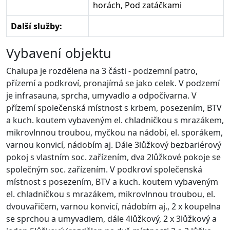
horách, Pod zatáčkami
Další služby:
Vybavení objektu
Chalupa je rozdělena na 3 části - podzemní patro,
přízemí a podkroví, pronajímá se jako celek. V podzemí
je infrasauna, sprcha, umyvadlo a odpočívarna. V
přízemí společenská místnost s krbem, posezením, BTV
a kuch. koutem vybaveným el. chladničkou s mrazákem,
mikrovlnnou troubou, myčkou na nádobí, el. sporákem,
varnou konvicí, nádobím aj. Dále 3lůžkový bezbariérový
pokoj s vlastním soc. zařízením, dva 2lůžkové pokoje se
společným soc. zařízením. V podkroví společenská
místnost s posezením, BTV a kuch. koutem vybaveným
el. chladničkou s mrazákem, mikrovlnnou troubou, el.
dvouvařičem, varnou konvicí, nádobím aj., 2 x koupelna
se sprchou a umyvadlem, dále 4lůžkový, 2 x 3lůžkový a