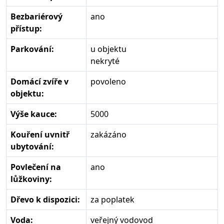
Bezbariérový
ano
přístup:
Parkování:
u objektu
nekryté
Domácí zvíře v
povoleno
objektu:
Výše kauce:
5000
Kouření uvnitř
zakázáno
ubytování:
Povlečení na
ano
lůžkoviny:
Dřevo k dispozici:
za poplatek
Voda:
veřejný vodovod