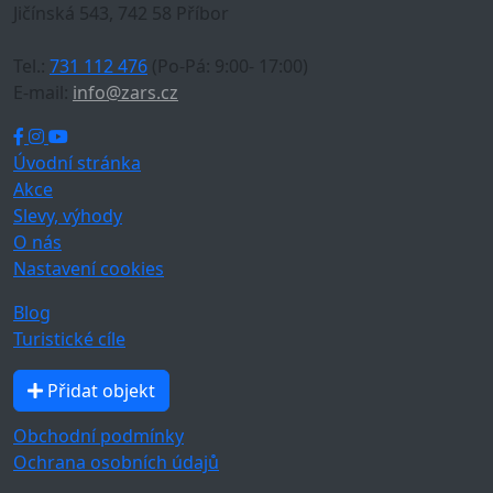
Jičínská 543, 742 58 Příbor
Tel.:
731 112 476
(Po-Pá: 9:00- 17:00)
E-mail:
info@zars.cz
Úvodní stránka
Akce
Slevy, výhody
O nás
Nastavení cookies
Blog
Turistické cíle
Přidat objekt
Obchodní podmínky
Ochrana osobních údajů