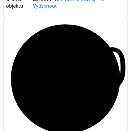
objektu
Vytisknout
10