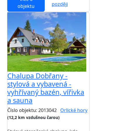
později
objektu
Chalupa Dobřany -
stylová a vybavená -
vyhřívaný bazén, vířivka
a sauna
Číslo objektu: 2013042
Orlické hory
(12,2 km vzdušnou čarou)
TOP HODNOCENÍ