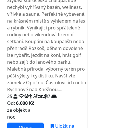
Stylová staročeská chalupa, kde
nechybí vyhřívaný bazén, wellness,
vířivka a sauna. Perfektně vybavená,
na krásném místě s výhledem na les
a rybník. Vynikající pro spřátelené
rodiny nebo víkendová firemní
setkání. Koupání na koupališti nebo
přehradě Rozkoš, během dovolené
lze rybařit, jezdit na koni, hrát golf
nebo zajít do lanového parku.
Malebná příroda, výborný terén pro
pěší výlety i cyklistiku. Navštivte
zámek v Opočnu, Častolovicích nebo
Rychnově nad Kněžnou,...
25
7
Od:
6.000 Kč
za objekt a
NEJNIŽŠÍ CENA NA TRHU
noc
Uložit na