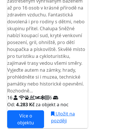
zastřešeným vyhřívaným bazénem
až pro 16 osob v krásné přírodě na
zdravém vzduchu. Fantastická
dovolená i pro rodiny s dětmi, nebo
skupinu přítel. Chalupa Sněžné
nabízí koupací sud, kryté venkovní
posezení, gril, ohniště, pro dětí
houpačka a pískoviště. Skvělé místo
pro turistiku a cykloturistiku,
zajímavé trasy vedou všemi směry.
Vyjeďte autem na zámky, hrady,
prohlédněte si i muzea, technické
památky nebo historické opevnění.
Rozhodně...
16
6
Od:
4.283 Kč
za objekt a noc
Uložit na
Více o
později
objektu