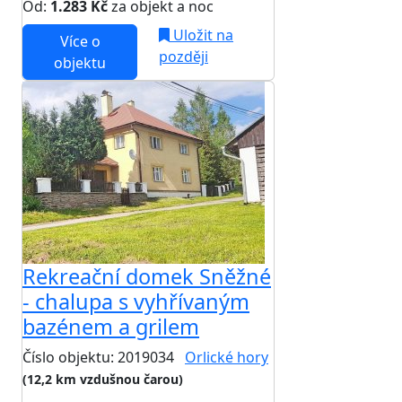
Od:
1.283 Kč
za objekt a noc
Uložit na
Více o
později
objektu
Rekreační domek Sněžné
- chalupa s vyhřívaným
bazénem a grilem
Číslo objektu: 2019034
Orlické hory
(12,2 km vzdušnou čarou)
TOP HODNOCENÍ