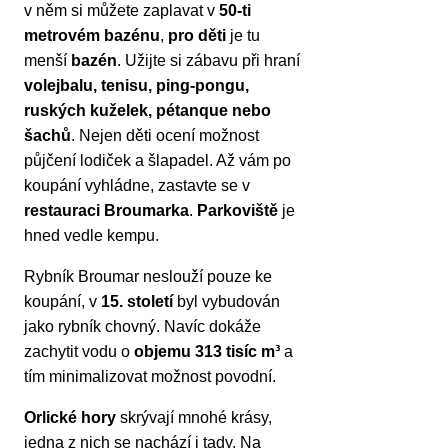
v něm si můžete zaplavat v
50-ti
metrovém bazénu
,
pro děti
je tu
menší
bazén
. Užijte si zábavu při hraní
volejbalu, tenisu, ping-pongu,
ruských kuželek, pétanque nebo
šachů
. Nejen děti ocení možnost
půjčení lodiček a šlapadel. Až vám po
koupání vyhládne, zastavte se v
restauraci Broumarka
.
Parkoviště
je
hned vedle kempu.
Rybník Broumar neslouží pouze ke
koupání, v
15. století
byl vybudován
jako rybník chovný. Navíc dokáže
zachytit vodu o
objemu 313 tisíc m³
a
tím minimalizovat možnost povodní.
Orlické hory
skrývají mnohé krásy,
jedna z nich se nachází i tady. Na