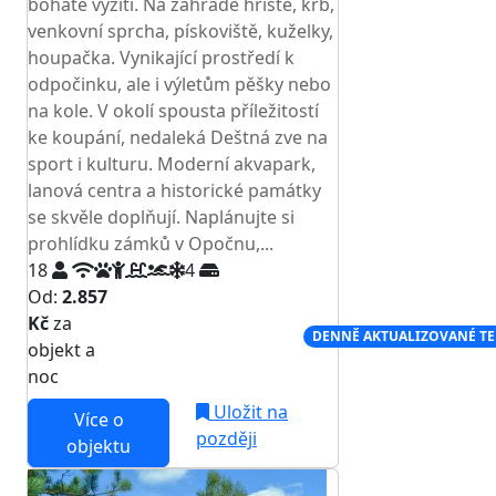
bohaté vyžití. Na zahradě hřiště, krb,
venkovní sprcha, pískoviště, kuželky,
houpačka. Vynikající prostředí k
odpočinku, ale i výletům pěšky nebo
na kole. V okolí spousta příležitostí
ke koupání, nedaleká Deštná zve na
sport i kulturu. Moderní akvapark,
lanová centra a historické památky
se skvěle doplňují. Naplánujte si
prohlídku zámků v Opočnu,...
18
4
Od:
2.857
Kč
za
NEJNIŽŠÍ CENA NA TRHU
DENNĚ AKTUALIZOVANÉ T
objekt a
noc
Uložit na
Více o
později
objektu