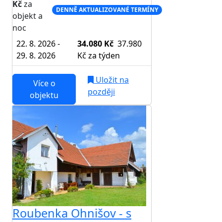
Kč
za
DENNĚ AKTUALIZOVANÉ TERMÍNY
objekt a
noc
22. 8. 2026 -
34.080 Kč
37.980
29. 8. 2026
Kč
za týden
Uložit na
Více o
později
objektu
Roubenka Ohnišov - s