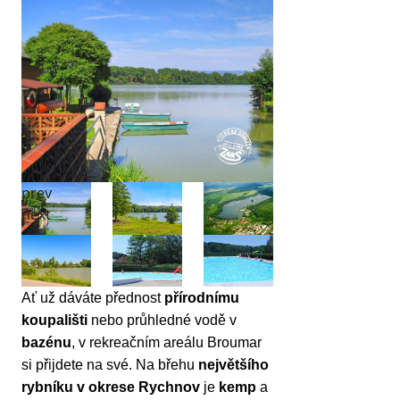
prev
next
Ať už dáváte přednost
přírodnímu
koupališti
nebo průhledné vodě v
bazénu
, v rekreačním areálu Broumar
si přijdete na své. Na břehu
největšího
rybníku v okrese Rychnov
je
kemp
a