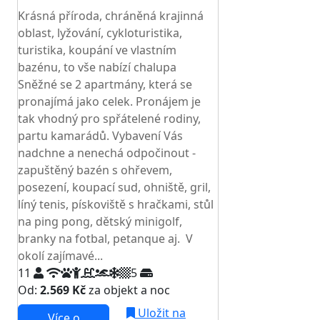
Krásná příroda, chráněná krajinná
oblast, lyžování, cykloturistika,
turistika, koupání ve vlastním
bazénu, to vše nabízí chalupa
Sněžné se 2 apartmány, která se
pronajímá jako celek. Pronájem je
tak vhodný pro spřátelené rodiny,
partu kamarádů. Vybavení Vás
nadchne a nenechá odpočinout -
zapuštěný bazén s ohřevem,
posezení, koupací sud, ohniště, gril,
líný tenis, pískoviště s hračkami, stůl
na ping pong, dětský minigolf,
branky na fotbal, petanque aj. V
okolí zajímavé...
11
5
Od:
2.569 Kč
za objekt a noc
Uložit na
Více o