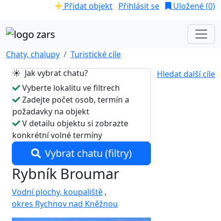
Přidat objekt
Přihlásit se
Uložené (
0
)
Chaty, chalupy
Turistické cíle
☀️ Jak vybrat chatu?
Hledat další cíle
Vyberte lokalitu ve filtrech
Zadejte počet osob, termín a
požadavky na objekt
V detailu objektu si zobrazte
konkrétní volné termíny
Vybrat chatu (filtry)
Rybník Broumar
Vodní plochy, koupaliště
,
okres Rychnov nad Kněžnou