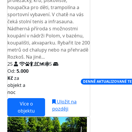
prolézačky, krb, pískoviště,
houpačka pro děti, trampolína a
sportovní vybavení. V chatě na vás
čeká stolní tenis a infrasauna.
Nádherná příroda s možnostmi
koupání v nádrži Polom, v bazénu,
koupališti, akvaparku. Rybařit lze 200
metrů od chalupy nebo na přehradě
Rozkoš. Na jiné...
25
5
Od:
5.000
Kč
za
NEJNIŽŠÍ CENA NA TRHU
DENNĚ AKTUALIZOVANÉ T
objekt a
noc
Uložit na
Více o
později
objektu