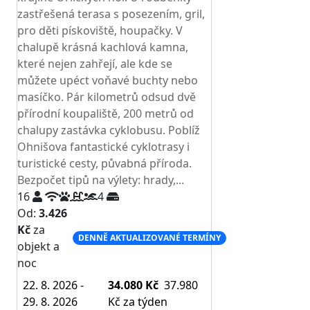
zastřešená terasa s posezením, gril,
pro děti pískoviště, houpačky. V
chalupě krásná kachlová kamna,
které nejen zahřejí, ale kde se
můžete upéct voňavé buchty nebo
masíčko. Pár kilometrů odsud dvě
přírodní koupaliště, 200 metrů od
chalupy zastávka cyklobusu. Poblíž
Ohnišova fantastické cyklotrasy i
turistické cesty, půvabná příroda.
Bezpočet tipů na výlety: hrady,...
16
4
Od:
3.426
Kč
za
DENNĚ AKTUALIZOVANÉ TERMÍNY
objekt a
noc
22. 8. 2026 -
34.080 Kč
37.980
29. 8. 2026
Kč
za týden