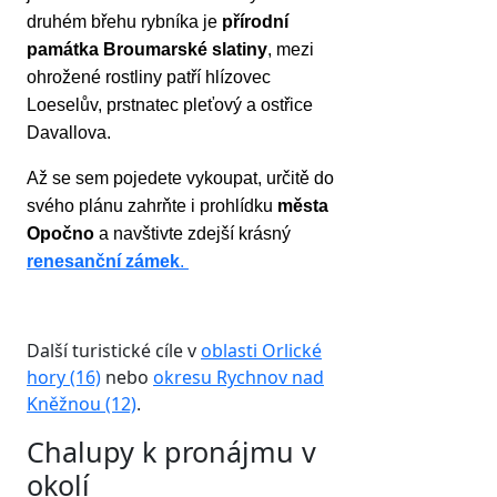
druhém břehu rybníka je
přírodní
památka Broumarské slatiny
, mezi
ohrožené rostliny patří hlízovec
Loeselův, prstnatec pleťový a ostřice
Davallova.
Až se sem pojedete vykoupat, určitě do
svého plánu zahrňte i prohlídku
města
Opočno
a navštivte zdejší krásný
renesanční zámek
.
Další turistické cíle v
oblasti Orlické
hory (16)
nebo
okresu Rychnov nad
Kněžnou (12)
.
Chalupy k pronájmu v
okolí