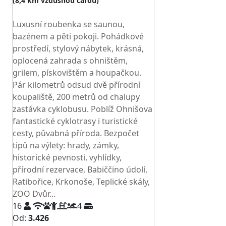
(8,4 km vzdušnou čarou)
TOP HODNOCENÍ
Luxusní roubenka se saunou,
bazénem a pěti pokoji. Pohádkové
prostředí, stylový nábytek, krásná,
oplocená zahrada s ohništěm,
grilem, pískovištěm a houpačkou.
Pár kilometrů odsud dvě přírodní
koupaliště, 200 metrů od chalupy
zastávka cyklobusu. Poblíž Ohnišova
fantastické cyklotrasy i turistické
cesty, půvabná příroda. Bezpočet
tipů na výlety: hrady, zámky,
historické pevnosti, vyhlídky,
přírodní rezervace, Babiččino údolí,
Ratibořice, Krkonoše, Teplické skály,
ZOO Dvůr...
16
4
Od:
3.426