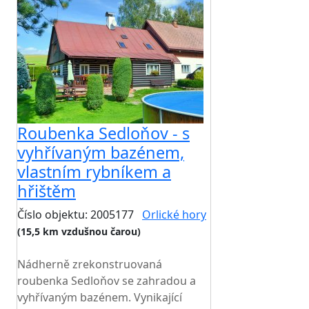
Roubenka Sedloňov - s
vyhřívaným bazénem,
vlastním rybníkem a
hřištěm
Číslo objektu: 2005177
Orlické hory
(15,5 km vzdušnou čarou)
TOP HODNOCENÍ
Nádherně zrekonstruovaná
roubenka Sedloňov se zahradou a
vyhřívaným bazénem. Vynikající