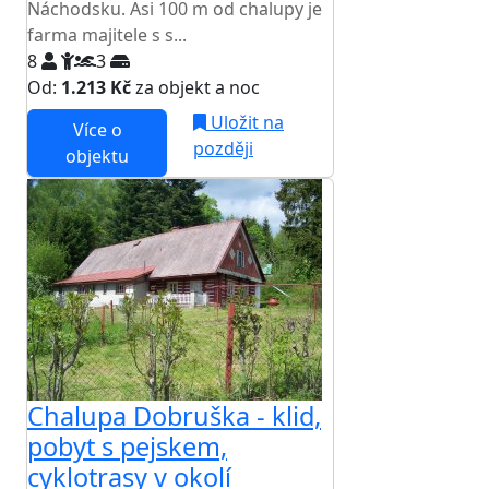
Náchodsku. Asi 100 m od chalupy je
farma majitele s s...
8
3
Od:
1.213 Kč
za objekt a noc
Uložit na
Více o
později
objektu
Chalupa Dobruška - klid,
pobyt s pejskem,
cyklotrasy v okolí