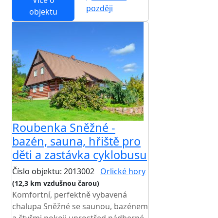
Více o
později
objektu
Roubenka Sněžné -
bazén, sauna, hřiště pro
děti a zastávka cyklobusu
Číslo objektu: 2013002
Orlické hory
(12,3 km vzdušnou čarou)
Komfortní, perfektně vybavená
chalupa Sněžné se saunou, bazénem