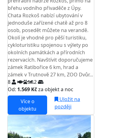
přehradní nádrže Rozkoš, přímo na
břehu vodního přivaděče z Úpy.
Chata Rozkoš nabízí ubytování v
jednoduše zařízené chatě až pro 8
osob, posedět můžete na verandě.
Okolí je vhodné pro pěší turistiku,
cykloturistiku spojenou s výlety po
okolních památkách a přírodních
rezervacích. Navštívit doporučujeme
zámek Ratibořice 6 km, hrad a
zámek v Trutnově 27 km, ZOO Dvůr...
8
2
Od:
1.569 Kč
za objekt a noc
Uložit na
Více o
později
objektu