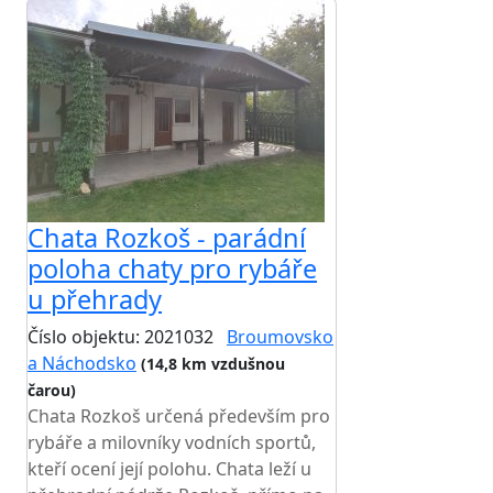
Chata Rozkoš - parádní
poloha chaty pro rybáře
u přehrady
Číslo objektu: 2021032
Broumovsko
a Náchodsko
(14,8 km vzdušnou
čarou)
Chata Rozkoš určená především pro
rybáře a milovníky vodních sportů,
kteří ocení její polohu. Chata leží u