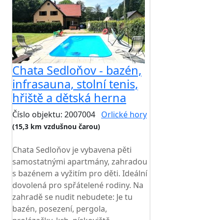
Chata Sedloňov - bazén,
infrasauna, stolní tenis,
hřiště a dětská herna
Číslo objektu: 2007004
Orlické hory
(15,3 km vzdušnou čarou)
TOP HODNOCENÍ
Chata Sedloňov je vybavena pěti
samostatnými apartmány, zahradou
s bazénem a vyžitím pro děti. Ideální
dovolená pro spřátelené rodiny. Na
zahradě se nudit nebudete: Je tu
bazén, posezení, pergola,