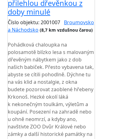
přilehlou dřevěnkou z
doby minulé
Číslo objektu: 2001007
Broumovsko
a Náchodsko
(8,7 km vzdušnou čarou)
TOP HODNOCENÍ
Pohádková chaloupka na
polosamotě blízko lesa s malovaným
dřevěným nábytkem jako z dob
našich babiček. Přesto vybavena tak,
abyste se cítili pohodlně. Dýchne tu
na vás klid a nostalgie, z okna
budete pozorovat zaoblené hřebeny
Krkonoš. Hezké okolí láká
k nekonečným toulkám, výletům a
koupání. Posezení na zahradě nebo
u ohně neomrzí, a kdyby ano,
navštivte ZOO Dvůr Králové nebo
zámky a další historické památky na