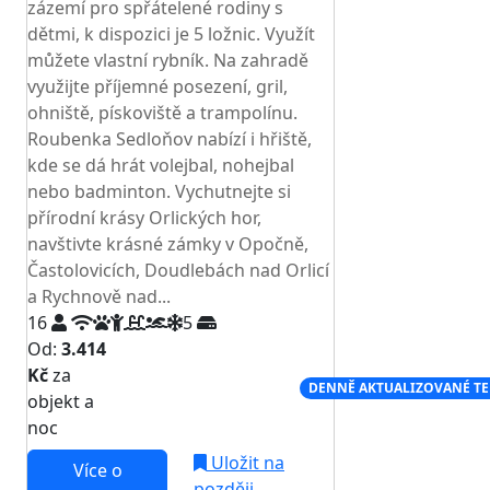
zázemí pro spřátelené rodiny s
dětmi, k dispozici je 5 ložnic. Využít
můžete vlastní rybník. Na zahradě
využijte příjemné posezení, gril,
ohniště, pískoviště a trampolínu.
Roubenka Sedloňov nabízí i hřiště,
kde se dá hrát volejbal, nohejbal
nebo badminton. Vychutnejte si
přírodní krásy Orlických hor,
navštivte krásné zámky v Opočně,
Častolovicích, Doudlebách nad Orlicí
a Rychnově nad...
16
5
Od:
3.414
Kč
za
NEJNIŽŠÍ CENA NA TRHU
DENNĚ AKTUALIZOVANÉ T
objekt a
noc
Uložit na
Více o
později