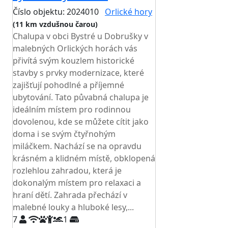
Číslo objektu: 2024010
Orlické hory
(11 km vzdušnou čarou)
Chalupa v obci Bystré u Dobrušky v
malebných Orlických horách vás
přivítá svým kouzlem historické
stavby s prvky modernizace, které
zajišťují pohodlné a příjemné
ubytování. Tato půvabná chalupa je
ideálním místem pro rodinnou
dovolenou, kde se můžete cítit jako
doma i se svým čtyřnohým
miláčkem. Nachází se na opravdu
krásném a klidném místě, obklopená
rozlehlou zahradou, která je
dokonalým místem pro relaxaci a
hraní dětí. Zahrada přechází v
malebné louky a hluboké lesy,...
7
1