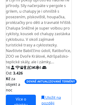
a čtyřmi pokoji uprostřed nádherné
přírody. Síly načerpáte v pergole s
grilem, u chalupy je i ohniště s
posezením, pískoviště, houpačka,
prolézačky pro děti a travnaté hřiště.
Chalupa Sněžné je super volbou pro
cyklisty, kousek od chalupy zastávka
cyklobusu. V okolí zajímavé
turistické trasy a cyklostezky.
Navštivte Babiččino údolí, Ratibořice,
ZOO ve Dvoře Králové, Adršpašsko-
teplické skály, ale i zámky,...
16
4
Od:
3.426
Kč
za
DENNĚ AKTUALIZOVANÉ TERMÍNY
objekt a
noc
Uložit na
Více o
později
objektu