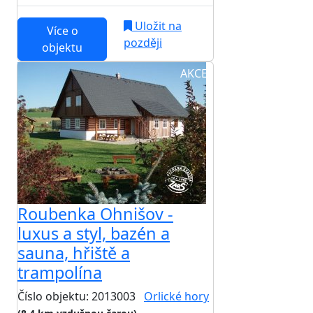
Uložit na
Více o
později
objektu
AKCE
Roubenka Ohnišov -
luxus a styl, bazén a
sauna, hřiště a
trampolína
Číslo objektu: 2013003
Orlické hory