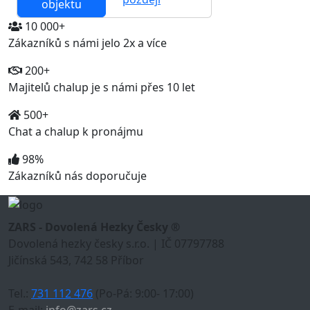
objektu
10 000+
Zákazníků s námi jelo 2x a více
200+
Majitelů chalup je s námi přes 10 let
500+
Chat a chalup k pronájmu
98%
Zákazníků nás doporučuje
ZARS - Dovolená Hezky Česky ®
Dovolená hezky česky s.r.o. | IČ 07797788
Jičínská 543, 742 58 Příbor
Tel.:
731 112 476
(Po-Pá: 9:00- 17:00)