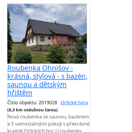
AKCE
Roubenka Ohnišov -
krásná, stylová - s bazén,
saunou a dětským
hřištěm
Číslo objektu: 2019028
Orlické hory
(8,3 km vzdušnou čarou)
Nová roubenka se saunou, bazénem
a 5 samostatnými pokoji v překrásné
krajině Orlických hor. U roubenky