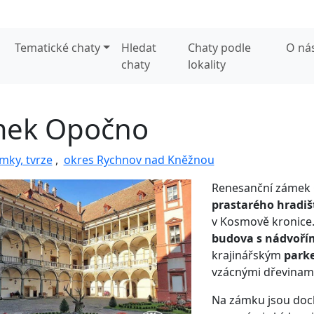
Tematické chaty
Hledat
Chaty podle
O ná
chaty
lokality
ek Opočno
mky, tvrze
,
okres Rychnov nad Kněžnou
Renesanční zámek 
prastarého hradiš
v Kosmově kronice.
budova s nádvoř
krajinářským
par
vzácnými dřevinam
Na zámku jsou do