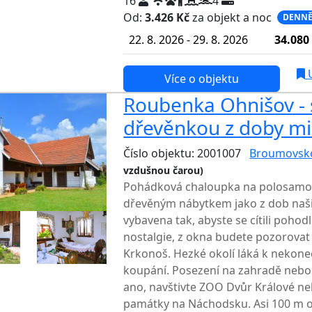
16
4
Od:
3.426 Kč
za objekt a noc
DENNĚ
22. 8. 2026 - 29. 8. 2026
34.080
U
Více o objektu
Roubenka Ohnišov - s
dřevěnkou z doby mi
Číslo objektu: 2001007
Broumovsk
vzdušnou čarou)
TOP HODNOCENÍ
Pohádková chaloupka na polosamot
dřevěným nábytkem jako z dob naši
vybavena tak, abyste se cítili pohod
nostalgie, z okna budete pozorova
Krkonoš. Hezké okolí láká k nekon
koupání. Posezení na zahradě nebo
ano, navštivte ZOO Dvůr Králové ne
památky na Náchodsku. Asi 100 m o