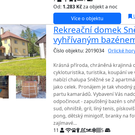
Od:
1.283 Kč
za objekt a noc
U
Více o objektu
Rekreační domek Sně
vyhřívaným bazénem
Číslo objektu: 2019034
Orlické hor
TOP HODNOCENÍ
Krásná příroda, chráněná krajinná o
cykloturistika, turistika, koupání ve
nabízí chalupa Sněžné se 2 apartmá
jako celek. Pronájem je tak vhodný 
partu kamarádů. Vybavení Vás nad
odpočinout - zapuštěný bazén s oh
sud, ohniště, gril, líný tenis, pískov
pong, dětský minigolf, branky na fo
zajímavé...
11
5