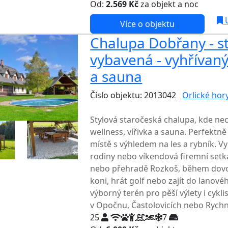
Od:
2.569 Kč
za objekt a noc
U
Více o objektu
Chalupa Dobřany - st
vybavená - vyhřívaný
a sauna
Číslo objektu: 2013042
Orlické hor
TOP HODNOCENÍ
Stylová staročeská chalupa, kde ne
wellness, vířivka a sauna. Perfekt
místě s výhledem na les a rybník. Vy
rodiny nebo víkendová firemní setká
nebo přehradě Rozkoš, během dovole
koni, hrát golf nebo zajít do lanov
výborný terén pro pěší výlety i cykl
v Opočnu, Častolovicích nebo Rychn
25
7