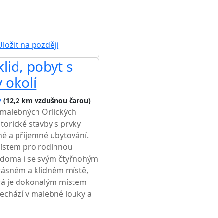
ložit na později
lid, pobyt s
 okolí
y
(12,2 km vzdušnou čarou)
 malebných Orlických
torické stavby s prvky
né a příjemné ubytování.
místem pro rodinnou
o doma i se svým čtyřnohým
rásném a klidném místě,
rá je dokonalým místem
přechází v malebné louky a