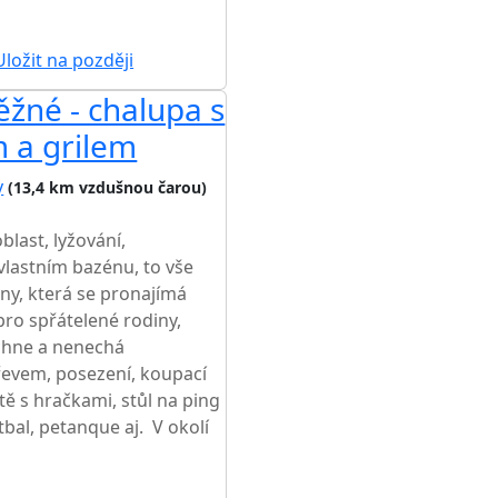
ložit na později
žné - chalupa s
 a grilem
y
(13,4 km vzdušnou čarou)
blast, lyžování,
 vlastním bazénu, to vše
ny, která se pronajímá
pro spřátelené rodiny,
chne a nenechá
řevem, posezení, koupací
iště s hračkami, stůl na ping
tbal, petanque aj. V okolí