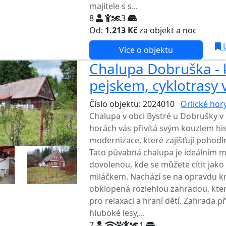
majitele s s...
8
3
Od:
1.213 Kč
za objekt a noc
U
Více o objektu
Chalupa Dobruška - k
pejskem, cyklotrasy v
Číslo objektu: 2024010
Orlické hor
Chalupa v obci Bystré u Dobrušky v
horách vás přivítá svým kouzlem his
modernizace, které zajišťují pohodl
Tato půvabná chalupa je ideálním 
dovolenou, kde se můžete cítit jak
miláčkem. Nachází se na opravdu k
obklopená rozlehlou zahradou, kte
pro relaxaci a hraní dětí. Zahrada 
hluboké lesy,...
7
1