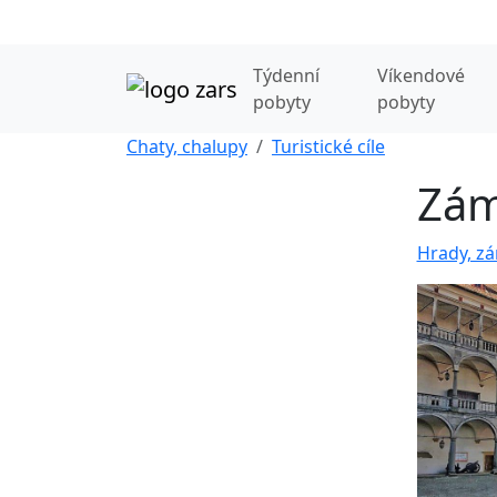
Týdenní
Víkendové
pobyty
pobyty
Chaty, chalupy
Turistické cíle
Zám
Hrady, zá