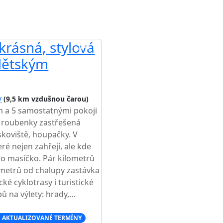
krásná, stylová
AKCE
 dětským
y
(9,5 km vzdušnou čarou)
 a 5 samostatnými pokoji
U roubenky zastřešená
ískoviště, houpačky. V
é nejen zahřejí, ale kde
o masíčko. Pár kilometrů
 metrů od chalupy zastávka
ké cyklotrasy i turistické
 na výlety: hrady,...
 AKTUALIZOVANÉ TERMÍNY