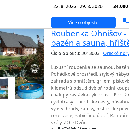
22. 8. 2026 - 29. 8. 2026
34.080
U
Více o objektu
Roubenka Ohnišov - l
bazén a sauna, hřišt
Číslo objektu: 2013003
Orlické hor
TOP HODNOCENÍ
Luxusní roubenka se saunou, bazéne
Pohádkové prostředí, stylový nábyt
zahrada s ohništěm, grilem, pískov
kilometrů odsud dvě přírodní koupa
chalupy zastávka cyklobusu. Poblíž
cyklotrasy i turistické cesty, půvab
výlety: hrady, zámky, historické pevn
rezervace, Babiččino údolí, Ratiboři
skály, ZOO Dvůr...