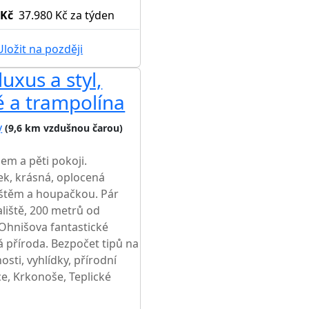
 Kč
37.980 Kč
za týden
ložit na později
uxus a styl,
AKCE
ě a trampolína
y
(9,6 km vzdušnou čarou)
m a pěti pokoji.
ek, krásná, oplocená
ištěm a houpačkou. Pár
liště, 200 metrů od
 Ohnišova fantastické
ná příroda. Bezpočet tipů na
osti, vyhlídky, přírodní
ce, Krkonoše, Teplické