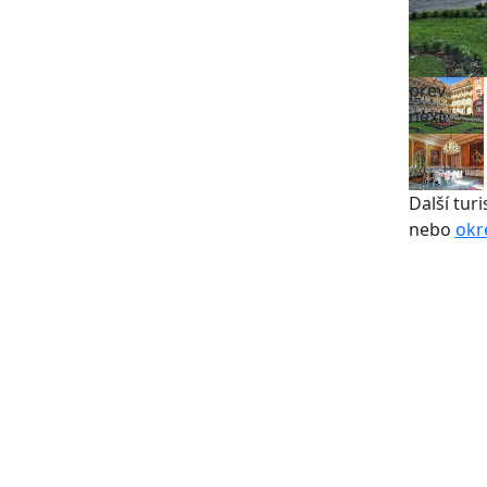
prev
next
Další turi
nebo
okr