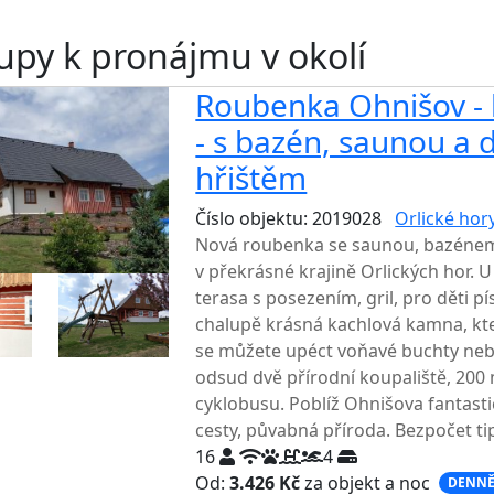
upy k pronájmu v okolí
Roubenka Ohnišov - 
- s bazén, saunou a
hřištěm
Číslo objektu: 2019028
Orlické hor
Nová roubenka se saunou, bazénem
v překrásné krajině Orlických hor. 
terasa s posezením, gril, pro děti p
chalupě krásná kachlová kamna, kter
se můžete upéct voňavé buchty neb
odsud dvě přírodní koupaliště, 200
cyklobusu. Poblíž Ohnišova fantastic
cesty, půvabná příroda. Bezpočet tipů
16
4
Od:
3.426 Kč
za objekt a noc
DENNĚ