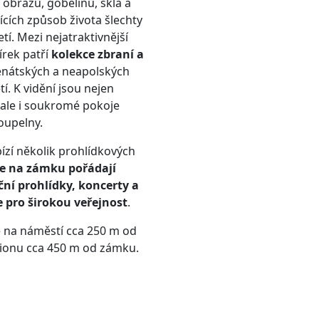
obrazů, gobelínů, skla a
ících způsob života
šlechty
etí.
M
ezi nejatraktivnější
írek patří
kolekce zbraní a
enátských a neapolských
tí. K vidění jsou
nejen
ale
i soukromé pokoje
oupelny.
zí několik prohlídkových
se na zámku pořádají
ní prohlídky, koncerty a
e pro širokou veřejnost
.
 na náměstí cca 250 m od
ionu cca 450 m od zámku.