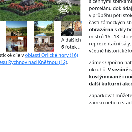
s
cenn
ými
sbírk
ami
porcelánu dokládaj
v průběhu pěti stol
části zámeckých sb
obrazárna
s díly b
mistrů 16.–18. stole
A dalších
reprezentační sály,
6
fotek ...
včetně historické k
stické cíle v
oblasti Orlické hory (16)
esu Rychnov nad Kněžnou (12)
.
Zámek Opočno nabí
okruhů.
V sezóně 
kostýmované i noč
další kulturní akc
Zaparkovat můžete
zámku nebo u stad