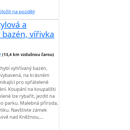
ložit na později
ylová a
 bazén, vířivka
y
(13,4 km vzdušnou čarou)
chybí vyhřívaný bazén,
ně vybavená, na krásném
nikající pro spřátelené
ní. Koupání na koupališti
né lze rybařit, jezdit na
ého parku. Malebná příroda,
istiku. Navštivte zámek
ově nad Kněžnou,...