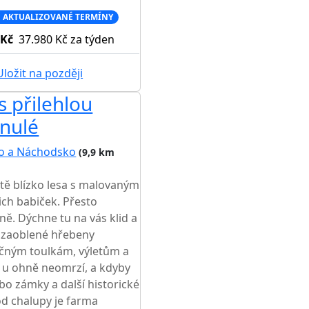
 AKTUALIZOVANÉ TERMÍNY
 Kč
37.980 Kč
za týden
ložit na později
 přilehlou
nulé
o a Náchodsko
(9,9 km
ě blízko lesa s malovaným
ch babiček. Přesto
lně. Dýchne tu na vás klid a
t zaoblené hřebeny
ečným toulkám, výletům a
 u ohně neomrzí, a kdyby
bo zámky a další historické
d chalupy je farma