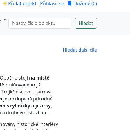
Přidat objekt
Přihlásit se
Uložené (
0
)
s
Hledat další cíle
Opočno stojí
na místě
tě
zmiňovaného již
 Trojkřídlá dvoupatrová
ím
je obklopená přírodně
kem
s
rybníčky a
jezírky
,
i a drobnými stavbami.
chovány
historické interiéry