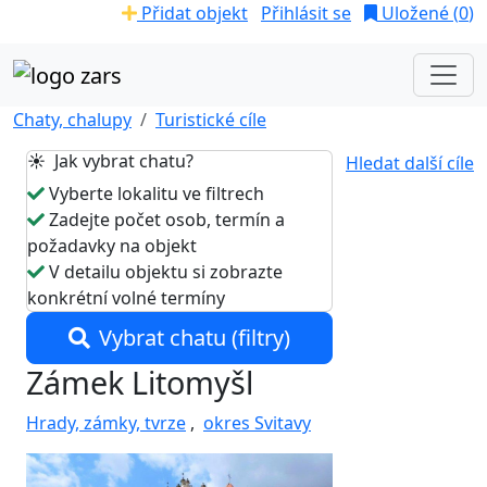
Přidat objekt
Přihlásit se
Uložené (
0
)
Chaty, chalupy
Turistické cíle
☀️ Jak vybrat chatu?
Hledat další cíle
Vyberte lokalitu ve filtrech
Zadejte počet osob, termín a
požadavky na objekt
V detailu objektu si zobrazte
konkrétní volné termíny
Vybrat chatu (filtry)
Zámek Litomyšl
Hrady, zámky, tvrze
,
okres Svitavy