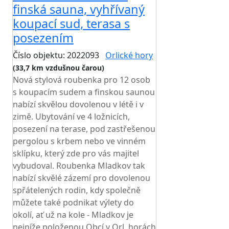
finská sauna, vyhřívaný
koupací sud, terasa s
posezením
Číslo objektu: 2022093
Orlické hory
(33,7 km vzdušnou čarou)
Nová stylová roubenka pro 12 osob
s koupacím sudem a finskou saunou
nabízí skvělou dovolenou v létě i v
zimě. Ubytování ve 4 ložnicích,
posezení na terase, pod zastřešenou
pergolou s krbem nebo ve vinném
sklípku, který zde pro vás majitel
vybudoval. Roubenka Mladkov tak
nabízí skvělé zázemí pro dovolenou
spřátelených rodin, kdy společně
můžete také podnikat výlety do
okolí, ať už na kole - Mladkov je
nejníže položenou Obcí v Orl. horách