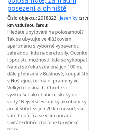
polosamotě, zahradní
posezení a ohniště
Číslo objektu: 2018022
Jeseníky
(31,1
km vzdušnou čarou)
TOP HODNOCENÍ
Hledáte ubytování na polosamotě?
Tak se ubytujte ve 4lůžkovém
apartmánu s výborně vybavenou
zahradou, kde naberete síly. Oceníte
i spoustu možností, kde se vykoupat.
Nabízí se řeka vzdálená jen 100 m,
dále přehrada v Bušínově, koupaliště
v Hoštejnu, termální prameny ve
Velkých Losinách. Chcete si
vyzkoušet akrobatické skoky do
vody? Největší evropský akrobatický
areál Štíty leží jen 20 km odsud, vše
vám tu půjčí a se vším poradí.
Uvítáte dobře značené turistické
trasy i...