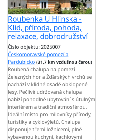
Roubenka U Hlinska -
Klid, příroda, pohoda,
relaxace, dobrodružství
Číslo objektu: 2025007
Českomoravské pomezí a
Pardubicko
(31,7 km vzdušnou čarou)
Roubená chalupa na pomezí
Železných hor a Žďárských vrchů se
nachází v klidné osadě obklopené
lesy. Pečlivě udržovaná chalupa
nabízí pohodlné ubytování s útulným
interiérem a tradiční atmosférou.
Ideální místo pro milovníky přírody,
turistiky a cyklovýletů. Chalupa
disponuje třemi ložnicemi, plně
vybavenou kuchyní, kachlovými