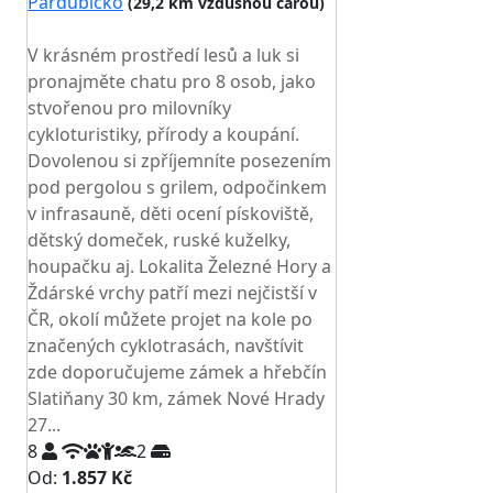
Pardubicko
(29,2 km vzdušnou čarou)
TOP HODNOCENÍ
V krásném prostředí lesů a luk si
pronajměte chatu pro 8 osob, jako
stvořenou pro milovníky
cykloturistiky, přírody a koupání.
Dovolenou si zpříjemníte posezením
pod pergolou s grilem, odpočinkem
v infrasauně, děti ocení pískoviště,
dětský domeček, ruské kuželky,
houpačku aj. Lokalita Železné Hory a
Ždárské vrchy patří mezi nejčistší v
ČR, okolí můžete projet na kole po
značených cyklotrasách, navštívit
zde doporučujeme zámek a hřebčín
Slatiňany 30 km, zámek Nové Hrady
27...
8
2
Od:
1.857 Kč