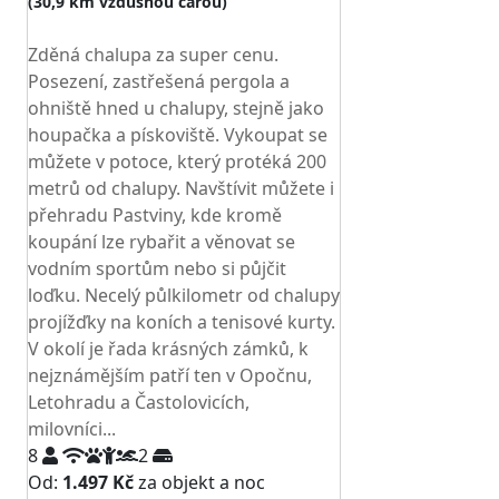
(30,9 km vzdušnou čarou)
TOP HODNOCENÍ
Zděná chalupa za super cenu.
Posezení, zastřešená pergola a
ohniště hned u chalupy, stejně jako
houpačka a pískoviště. Vykoupat se
můžete v potoce, který protéká 200
metrů od chalupy. Navštívit můžete i
přehradu Pastviny, kde kromě
koupání lze rybařit a věnovat se
vodním sportům nebo si půjčit
loďku. Necelý půlkilometr od chalupy
projížďky na koních a tenisové kurty.
V okolí je řada krásných zámků, k
nejznámějším patří ten v Opočnu,
Letohradu a Častolovicích,
milovníci...
8
2
Od:
1.497 Kč
za objekt a noc