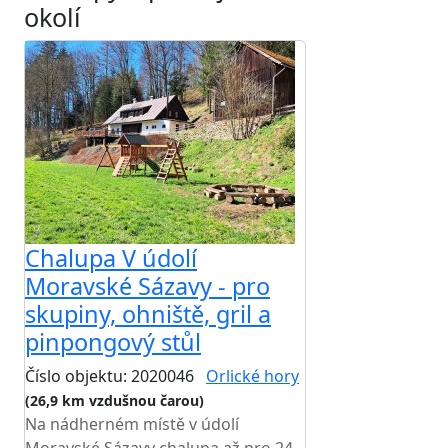
okolí
Chalupa V údolí
Moravské Sázavy - pro
skupiny, ohniště, gril a
pinpongový stůl
Číslo objektu: 2020046
Orlické hory
(26,9 km vzdušnou čarou)
Na nádherném místě v údolí