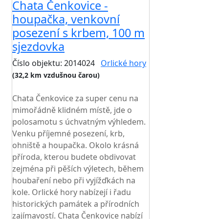
Chata Čenkovice -
houpačka, venkovní
posezení s krbem, 100 m
sjezdovka
Číslo objektu: 2014024
Orlické hory
(32,2 km vzdušnou čarou)
TOP HODNOCENÍ
Chata Čenkovice za super cenu na
mimořádně klidném místě, jde o
polosamotu s úchvatným výhledem.
Venku příjemné posezení, krb,
ohniště a houpačka. Okolo krásná
příroda, kterou budete obdivovat
zejména při pěších výletech, během
houbaření nebo při vyjížďkách na
kole. Orlické hory nabízejí i řadu
historických památek a přírodních
zajímavostí. Chata Čenkovice nabízí