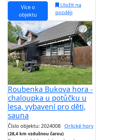
Uložit na
Více o
později
objektu
Roubenka Bukova hora -
chaloupka u potůčku u
lesa, vybavení pro děti,
sauna
Číslo objektu: 2024008
Orlické hory
(28,4 km vzdušnou čarou)