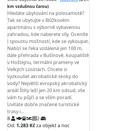
km vzdušnou čarou)
Hledáte ubytování na polosamotě?
Tak se ubytujte v 8lůžkovém
apartmánu s výborně vybavenou
zahradou, kde naberete síly. Oceníte
i spoustu možností, kde se vykoupat.
Nabízí se řeka vzdálená jen 100 m,
dále přehrada v Bušínově, koupaliště
v Hoštejnu, termální prameny ve
Velkých Losinách. Chcete si
vyzkoušet akrobatické skoky do
vody? Největší evropský akrobatický
areál Štíty leží jen 20 km odsud, vše
vám tu půjčí a se vším poradí.
Uvítáte dobře značené turistické
trasy i...
8
2
Od:
1.283 Kč
za objekt a noc