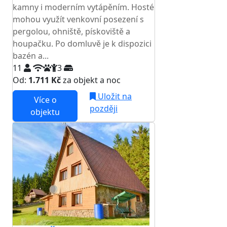
kamny i moderním vytápěním. Hosté
mohou využít venkovní posezení s
pergolou, ohniště, pískoviště a
houpačku. Po domluvě je k dispozici
bazén a...
11
3
Od:
1.711 Kč
za objekt a noc
Uložit na
Více o
později
objektu