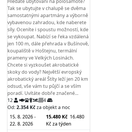
Hledáte ubytování na polosamotě?
Tak se ubytujte v chalupě se dvěma
samostatnými apartmány a výborně
vybavenou zahradou, kde naberete
síly. Oceníte i spoustu možností, kde
se vykoupat. Nabízí se řeka vzdálená
jen 100 m, dále přehrada v Bušínově,
koupaliště v Hoštejnu, termální
prameny ve Velkých Losinách.
Chcete si vyzkoušet akrobatické
skoky do vody? Největší evropský
akrobatický areál Štíty leží jen 20 km
odsud, vše vám tu půjčí a se vším
poradí. Uvítáte dobře značené...
12
4
Od:
2.354 Kč
za objekt a noc
15. 8. 2026 -
15.480 Kč
16.480
22. 8. 2026
Kč
za týden