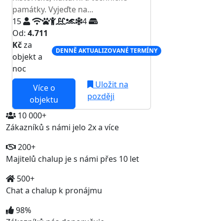
památky. Vyjeďte na...
15
4
Od:
4.711
Kč
za
DENNĚ AKTUALIZOVANÉ TERMÍNY
objekt a
noc
Uložit na
Více o
později
objektu
10 000+
Zákazníků s námi jelo 2x a více
200+
Majitelů chalup je s námi přes 10 let
500+
Chat a chalup k pronájmu
98%