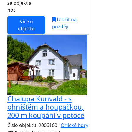
za objekt a
NEJNIŽŠÍ CENA NA TRHU
noc
Uložit na
Více o
později
objektu
Chalupa Kunvald - s
ohništěm a houpačkou,
200 m koupání v potoce
Číslo objektu: 2006160
Orlické hory