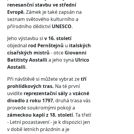
renesanční stavbu ve střední
Evropě.
Zámek je také zapsán na
seznam světového kulturního a
přírodního dědictví
UNESCO
.
Jeho výstavbu si
v 16. století
objednal
rod Pernštejnů
u
italských
císařských mistrů
- otce
Giovanni
Batitisty Aostalli
a jeho syna
Ulrico
Aostalli
.
Při návštěvě si můžete vybrat ze
tří
prohlídkových tras.
Na té první
uvidíte
reprezentační sály
a
vzácné
divadlo z roku 1797
, druhá trasa vás
provede soukromými pokoji a
zámeckou kaplí z 18. století
. Ta třetí
- Letní pozastavení - je k dispozici jen
v době letních prázdnin a je