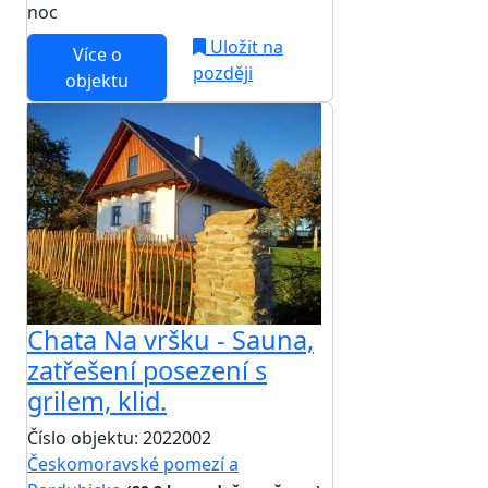
noc
Uložit na
Více o
později
objektu
Chata Na vršku - Sauna,
zatřešení posezení s
grilem, klid.
Číslo objektu: 2022002
Českomoravské pomezí a