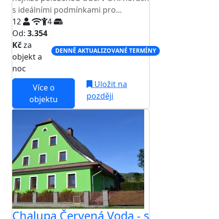
s ideálními podmínkami pro...
12
4
Od:
3.354
Kč
za
DENNĚ AKTUALIZOVANÉ TERMÍNY
objekt a
noc
Uložit na
Více o
později
objektu
Chalupa Červená Voda - s