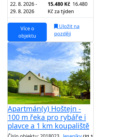
22. 8. 2026 -
15.480 Kč
16.480
29. 8. 2026
Kč
za týden
Uložit na
Více o
později
objektu
AKCE
Apartmán(y) Hoštejn -
100 m řeka pro rybáře i
plavce a 1 km koupaliště
Číslo objektu: 2018023
Jeseníky
(31,1