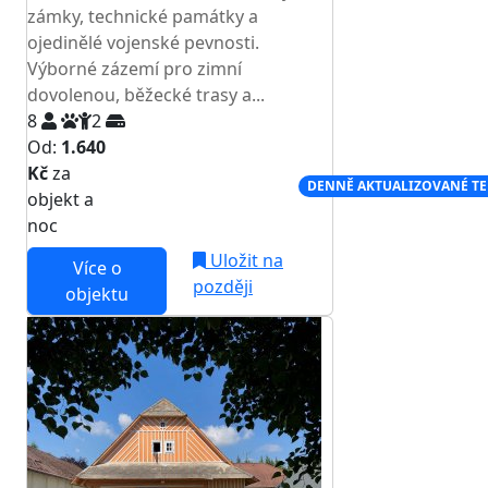
zámky, technické památky a
ojedinělé vojenské pevnosti.
Výborné zázemí pro zimní
dovolenou, běžecké trasy a...
8
2
Od:
1.640
Kč
za
NEJNIŽŠÍ CENA NA TRHU
DENNĚ AKTUALIZOVANÉ T
objekt a
noc
Uložit na
Více o
později
objektu