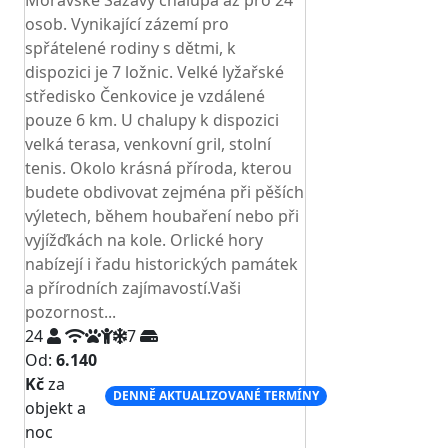
Moravské Sázavy chalupa až pro 24
osob. Vynikající zázemí pro
spřátelené rodiny s dětmi, k
dispozici je 7 ložnic. Velké lyžařské
středisko Čenkovice je vzdálené
pouze 6 km. U chalupy k dispozici
velká terasa, venkovní gril, stolní
tenis. Okolo krásná příroda, kterou
budete obdivovat zejména při pěších
výletech, během houbaření nebo při
vyjížďkách na kole. Orlické hory
nabízejí i řadu historických památek
a přírodních zajímavostí.Vaši
pozornost...
24
7
Od:
6.140
Kč
za
DENNĚ AKTUALIZOVANÉ TERMÍNY
objekt a
noc