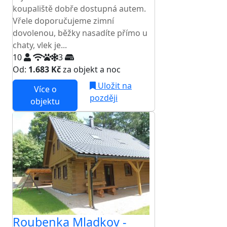
koupaliště dobře dostupná autem.
Vřele doporučujeme zimní
dovolenou, běžky nasadíte přímo u
chaty, vlek je...
10
3
Od:
1.683 Kč
za objekt a noc
Uložit na
Více o
později
objektu
Roubenka Mladkov -