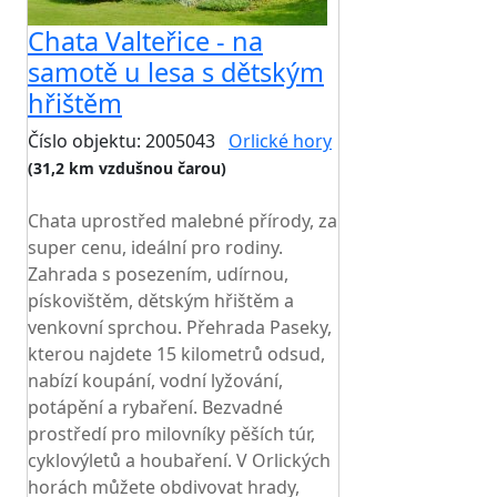
Chata Valteřice - na
samotě u lesa s dětským
hřištěm
Číslo objektu: 2005043
Orlické hory
(31,2 km vzdušnou čarou)
TOP HODNOCENÍ
Chata uprostřed malebné přírody, za
super cenu, ideální pro rodiny.
Zahrada s posezením, udírnou,
pískovištěm, dětským hřištěm a
venkovní sprchou. Přehrada Paseky,
kterou najdete 15 kilometrů odsud,
nabízí koupání, vodní lyžování,
potápění a rybaření. Bezvadné
prostředí pro milovníky pěších túr,
cyklovýletů a houbaření. V Orlických
horách můžete obdivovat hrady,