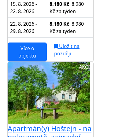
15. 8. 2026 -
8.180 Kč
8.980
22. 8. 2026
Kč
za týden
22. 8. 2026 -
8.180 Kč
8.980
29. 8. 2026
Kč
za týden
Uložit na
Více o
později
objektu
AKCE
Apartmán(y) Hoštejn - na