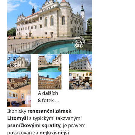
prev
next
A dalších
8
fotek ...
Ikonický
renesanční zámek
Litomyšl
s typickými takzvanými
psaníčkovými sgrafity,
je právem
považován za
nejkrásnější