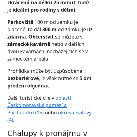
zkrácená na délku 25 minut
, tudíž
je
ideální pro rodiny s dětmi.
Parkoviště
100 m od zámku je
placené, to dál
300 m
od zámku je už
zdarma
.
Občerstvit
se můžete v
zámecké kavárně
nebo v dalších
dvou kavárnách, nacházejících se v
zámeckém areálu.
Prohlídka může být uzpůsobena i
bezbariérově
, je však nutné se
5 dní
předem objednat
.
Další turistické cíle v
oblasti
Českomoravské pomezí a
Pardubicko (15)
nebo
okresu Svitavy
(4)
.
Chalupy k pronájmu v