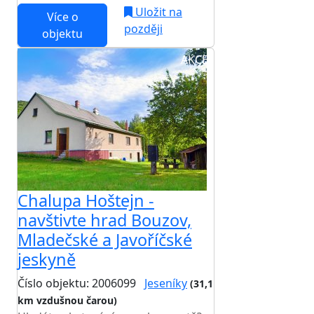
Uložit na
Více o
později
objektu
AKCE
Chalupa Hoštejn -
navštivte hrad Bouzov,
Mladečské a Javoříčské
jeskyně
Číslo objektu: 2006099
Jeseníky
(31,1
km vzdušnou čarou)
TOP HODNOCENÍ