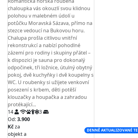
Romantická horská roubená
chaloupka vás okouzlí svou klidnou
polohou v malebném údolí u
potůčku Moravská Sázava, přímo na
stezce vedoucí na Bukovou horu.
Chalupa prošla citlivou vnitřní
rekonstrukcí a nabízí pohodlné
zázemí pro rodiny i skupiny přátel –
k dispozici je sauna pro dokonalý
odpočinek, tři ložnice, útulný obytný
pokoj, dvě kuchyňky i dvě koupelny s
WC. U roubenky si užijete venkovní
posezení s krbem, děti potěší
klouzačky a houpačka a zahradou
protékající...
14
3
Od:
3.900
Kč
za
NEJNIŽŠÍ CENA NA TRHU
DENNĚ AKTUALIZOVANÉ T
objekt a