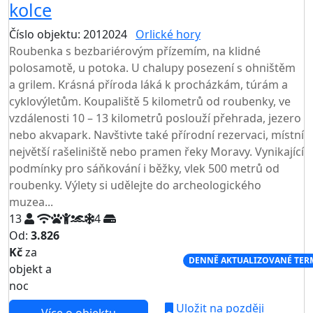
kolce
Číslo objektu: 2012024
Orlické hory
TOP HODNOCENÍ
Roubenka s bezbariérovým přízemím, na klidné
polosamotě, u potoka. U chalupy posezení s ohništěm
a grilem. Krásná příroda láká k procházkám, túrám a
cyklovýletům. Koupaliště 5 kilometrů od roubenky, ve
vzdálenosti 10 – 13 kilometrů poslouží přehrada, jezero
nebo akvapark. Navštivte také přírodní rezervaci, místní
největší rašeliniště nebo pramen řeky Moravy. Vynikající
podmínky pro sáňkování i běžky, vlek 500 metrů od
roubenky. Výlety si udělejte do archeologického
muzea...
13
4
Od:
3.826
Kč
za
NEJNIŽŠÍ CENA NA TRHU
DENNĚ AKTUALIZOVANÉ TER
objekt a
noc
Uložit na později
Více o objektu