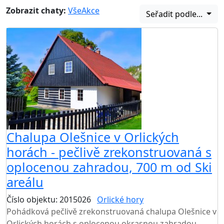
Zobrazit chaty:
Vše
Akce
Seřadit podle...
Chalupa Olešnice v Orlických
horách - pečlivě zrekonstruovaná s
oplocenou zahradou, 700 m od Ski
areálu
Číslo objektu: 2015026
Orlické hory
TOP HODNOCENÍ
Pohádková pečlivě zrekonstruovaná chalupa Olešnice v
Orlických horách s oplocenou okrasnou zahradou.