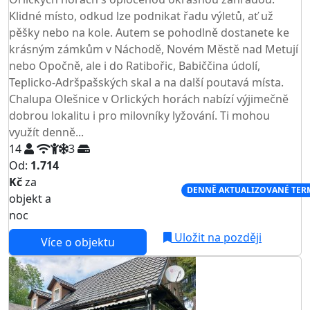
Klidné místo, odkud lze podnikat řadu výletů, ať už
pěšky nebo na kole. Autem se pohodlně dostanete ke
krásným zámkům v Náchodě, Novém Městě nad Metují
nebo Opočně, ale i do Ratibořic, Babiččina údolí,
Teplicko-Adršpašských skal a na další poutavá místa.
Chalupa Olešnice v Orlických horách nabízí výjimečně
dobrou lokalitu i pro milovníky lyžování. Ti mohou
využít denně...
14
3
Od:
1.714
Kč
za
NEJNIŽŠÍ CENA NA TRHU
DENNĚ AKTUALIZOVANÉ TER
objekt a
noc
Uložit na později
Více o objektu