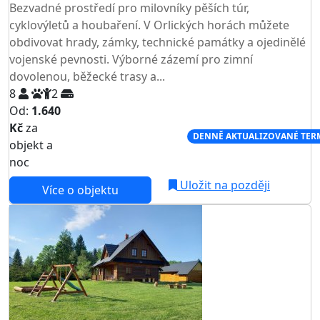
Bezvadné prostředí pro milovníky pěších túr,
cyklovýletů a houbaření. V Orlických horách můžete
obdivovat hrady, zámky, technické památky a ojedinělé
vojenské pevnosti. Výborné zázemí pro zimní
dovolenou, běžecké trasy a...
8
2
Od:
1.640
Kč
za
NEJNIŽŠÍ CENA NA TRHU
DENNĚ AKTUALIZOVANÉ TER
objekt a
noc
Uložit na později
Více o objektu