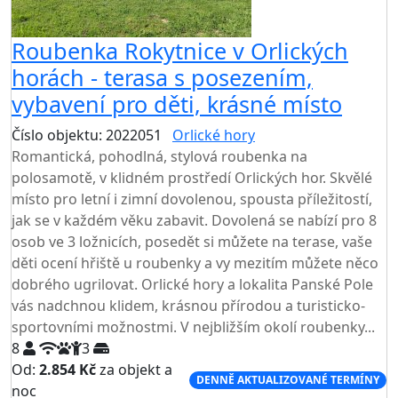
Roubenka Rokytnice v Orlických
horách - terasa s posezením,
vybavení pro děti, krásné místo
Číslo objektu: 2022051
Orlické hory
TOP HODNOCENÍ
Romantická, pohodlná, stylová roubenka na
polosamotě, v klidném prostředí Orlických hor. Skvělé
místo pro letní i zimní dovolenou, spousta příležitostí,
jak se v každém věku zabavit. Dovolená se nabízí pro 8
osob ve 3 ložnicích, posedět si můžete na terase, vaše
děti ocení hřiště u roubenky a vy mezitím můžete něco
dobrého ugrilovat. Orlické hory a lokalita Panské Pole
vás nadchnou klidem, krásnou přírodou a turisticko-
sportovními možnostmi. V nejbližším okolí roubenky...
8
3
Od:
2.854 Kč
za objekt a
DENNĚ AKTUALIZOVANÉ TERMÍNY
noc