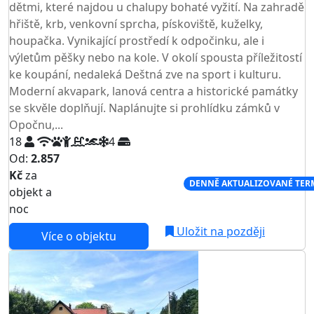
dětmi, které najdou u chalupy bohaté vyžití. Na zahradě
hřiště, krb, venkovní sprcha, pískoviště, kuželky,
houpačka. Vynikající prostředí k odpočinku, ale i
výletům pěšky nebo na kole. V okolí spousta příležitostí
ke koupání, nedaleká Deštná zve na sport i kulturu.
Moderní akvapark, lanová centra a historické památky
se skvěle doplňují. Naplánujte si prohlídku zámků v
Opočnu,...
18
4
Od:
2.857
Kč
za
NEJNIŽŠÍ CENA NA TRHU
DENNĚ AKTUALIZOVANÉ TER
objekt a
noc
Uložit na později
Více o objektu