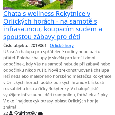
Chata s wellness Rokytnice v
Orlických horách - na samotě s
infrasaunou, koupacím sudem a
spoustou zábavy pro děti
Číslo objektu: 2019061
Orlické hory
TOP HODNOCENÍ
Úžasná chalupa pro spřátelené rodiny nebo partu
přátel. Poloha chalupy je skvělá pro letní i zimní
odpočinek, kdy Vás na samotě nebude při zábavě nebo
odpočinku nikdo rušit. Nově zrekonstruovaná chalupa
leží nedaleko malebného horského městečka Rokytnice
v Orlických horách poblíž polských hranic v blízkosti
rozsáhlého lesa a říčky Rokytenky. V chalupě jistě
využijete infrasaunu, děti trampolínu, fotbálek a šipky.
V okolí najdete cyklotrasy, oblast Orlických hor je
známá...
22
7