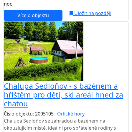
noc
Uložit na později
Více o objektu
Chalupa Sedloňov - s bazénem a
hřištěm pro děti, ski areál hned za
chatou
Číslo objektu: 2005105
Orlické hory
TOP HODNOCENÍ
Chalupa Sedloňov se zahradou a bazénem na
okouzlujícím místě, ideální pro spřátelené rodiny s