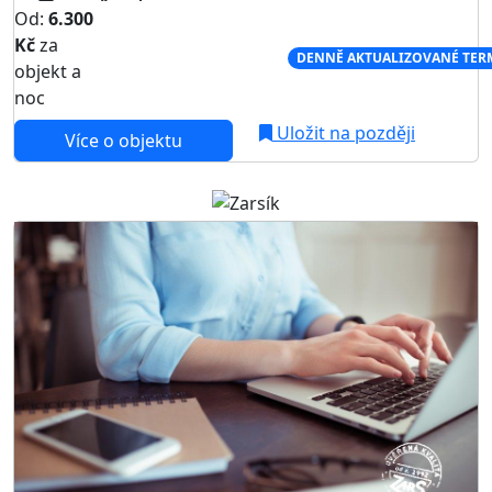
Od:
6.300
Kč
za
NEJNIŽŠÍ CENA NA TRHU
DENNĚ AKTUALIZOVANÉ TER
objekt a
noc
Uložit na později
Více o objektu