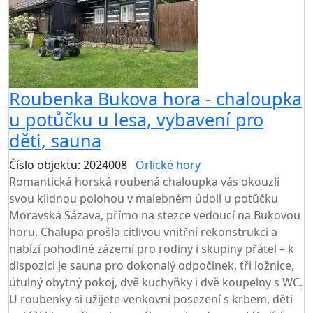
Roubenka Bukova hora - chaloupka
u potůčku u lesa, vybavení pro
děti, sauna
Číslo objektu: 2024008
Orlické hory
Romantická horská roubená chaloupka vás okouzlí
svou klidnou polohou v malebném údolí u potůčku
Moravská Sázava, přímo na stezce vedoucí na Bukovou
horu. Chalupa prošla citlivou vnitřní rekonstrukcí a
nabízí pohodlné zázemí pro rodiny i skupiny přátel – k
dispozici je sauna pro dokonalý odpočinek, tři ložnice,
útulný obytný pokoj, dvě kuchyňky i dvě koupelny s WC.
U roubenky si užijete venkovní posezení s krbem, děti