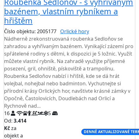
Roubenka Sedloňov - s vyhřívaným
bazénem, vlastním rybníkem a
hřištěm
Číslo objektu: 2005177
Orlické hory
TOP HODNOCENÍ
Nádherně zrekonstruovaná roubenka Sedloňov se
zahradou a vyhřívaným bazénem. Vynikající zázemí pro
spřátelené rodiny s dětmi, k dispozici je 5 ložnic. Využít
můžete vlastní rybník. Na zahradě využijte příjemné
posezení, gril, ohniště, pískoviště a trampolínu.
Roubenka Sedloňov nabízí i hřiště, kde se dá hrát
volejbal, nohejbal nebo badminton. Vychutnejte si
přírodní krásy Orlických hor, navštivte krásné zámky v
Opočně, Častolovicích, Doudlebách nad Orlicí a
Rychnově nad...
16
5
Od:
3.414
Kč
za
NEJNIŽŠÍ CENA NA TRHU
DENNĚ AKTUALIZOVANÉ TER
objekt a