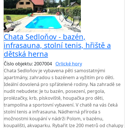
Chata Sedloňov - bazén,
infrasauna, stolní tenis, hřiště a
dětská herna
Číslo objektu: 2007004
Orlické hory
TOP HODNOCENÍ
Chata Sedloňov je vybavena pěti samostatnými
apartmány, zahradou s bazénem a vyžitím pro děti.
Ideální dovolená pro spřátelené rodiny. Na zahradě se
nudit nebudete: Je tu bazén, posezení, pergola,
prolézačky, krb, pískoviště, houpačka pro děti,
trampolína a sportovní vybavení. V chatě na vás čeká
stolní tenis a infrasauna. Nádherná příroda s
možnostmi koupání v nádrži Polom, v bazénu,
koupališti, akvaparku. Rybařit lze 200 metrů od chalupy