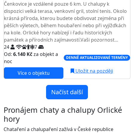
Čenkovice je vzdálené pouze 6 km. U chalupy k
dispozici velká terasa, venkovní gril, stolní tenis. Okolo
krásná příroda, kterou budete obdivovat zejména při
pěších výletech, během houbaření nebo při vyjížďkách
na kole. Orlické hory nabízejí i řadu historických
památek a přírodních zajímavostí.Vaši pozornost...
24
7
Od:
6.140 Kč
za objekt a
DENNĚ AKTUALIZOVANÉ TERMÍNY
noc
Uložit na později
Více o objektu
Načíst další
Pronájem chaty a chalupy Orlické
hory
Chataření a chalupaření zažívá v České republice