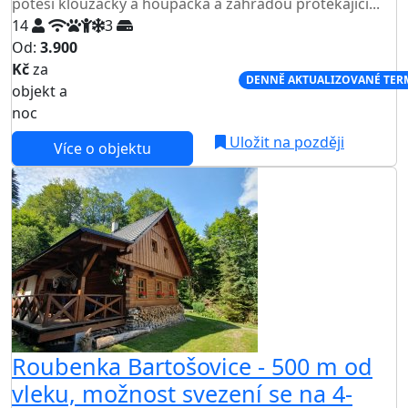
potěší klouzačky a houpačka a zahradou protékající...
14
3
Od:
3.900
Kč
za
NEJNIŽŠÍ CENA NA TRHU
DENNĚ AKTUALIZOVANÉ TER
objekt a
noc
Uložit na později
Více o objektu
Roubenka Bartošovice - 500 m od
vleku, možnost svezení se na 4-