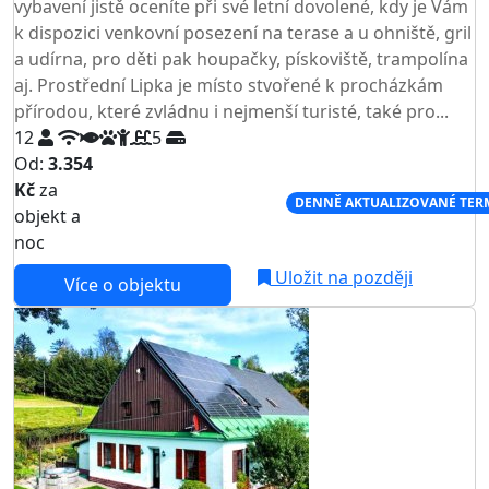
vybavení jistě oceníte při své letní dovolené, kdy je Vám
k dispozici venkovní posezení na terase a u ohniště, gril
a udírna, pro děti pak houpačky, pískoviště, trampolína
aj. Prostřední Lipka je místo stvořené k procházkám
přírodou, které zvládnu i nejmenší turisté, také pro...
12
5
Od:
3.354
Kč
za
NEJNIŽŠÍ CENA NA TRHU
DENNĚ AKTUALIZOVANÉ TER
objekt a
noc
Uložit na později
Více o objektu