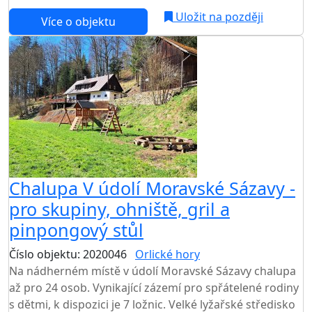
Uložit na později
Více o objektu
Chalupa V údolí Moravské Sázavy -
pro skupiny, ohniště, gril a
pinpongový stůl
Číslo objektu: 2020046
Orlické hory
Na nádherném místě v údolí Moravské Sázavy chalupa
až pro 24 osob. Vynikající zázemí pro spřátelené rodiny
s dětmi, k dispozici je 7 ložnic. Velké lyžařské středisko