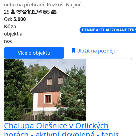
nebo na přehradě Rozkoš. Na jiné...
25
5
Od:
5.000
Kč
za
NEJNIŽŠÍ CENA NA TRHU
DENNĚ AKTUALIZOVANÉ TER
objekt a
noc
Uložit na později
Více o objektu
Chalupa Olešnice v Orlických
horách - aktivní dovolená - tenis,