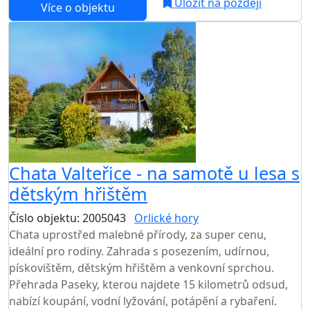
Uložit na později
Více o objektu
Chata Valteřice - na samotě u lesa s
dětským hřištěm
Číslo objektu: 2005043
Orlické hory
TOP HODNOCENÍ
Chata uprostřed malebné přírody, za super cenu,
ideální pro rodiny. Zahrada s posezením, udírnou,
pískovištěm, dětským hřištěm a venkovní sprchou.
Přehrada Paseky, kterou najdete 15 kilometrů odsud,
nabízí koupání, vodní lyžování, potápění a rybaření.