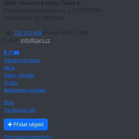
ZARS - Dovolená Hezky Česky ®
Dovolená hezky česky s.r.o. | IČ 07797788
Jičínská 543, 742 58 Příbor
Tel.:
731 112 476
(Po-Pá: 9:00- 17:00)
E-mail:
info@zars.cz
Úvodní stránka
Akce
Slevy, výhody
O nás
Nastavení cookies
Blog
Turistické cíle
Přidat objekt
Obchodní podmínky