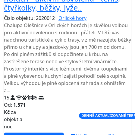
čtyřkolky, běžky, lyže..
Číslo objektu: 2020012
Orlické hory
TOP HODNOCENÍ
Chalupa Olešnice v Orlických horách je skvělou volbou
pro aktivní dovolenou s rodinou i přáteli. V létě vás
nadchnou turistické a cyklo trasy, v zimě nazujete běžky
přímo u chalupy a sjezdovky jsou jen 700 m od domu.
Po dni plném zážitků si odpočinete u krbu, na
zastřešené terase nebo ve stylové letní vinárničce.
Prostorný interiér s více ložnicemi, dvěma koupelnami
a plně vybavenou kuchyní zajistí pohodlí celé skupině.
Velkou výhodou je plně oplocená zahrada s ohništěm
a...
15
5
Od:
1.571
Kč
za
NEJNIŽŠÍ CENA NA TRHU
DENNĚ AKTUALIZOVANÉ TER
objekt a
noc