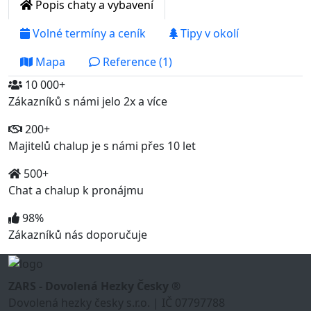
Popis chaty a vybavení
Volné termíny a ceník
Tipy v okolí
Mapa
Reference (1)
10 000+
Zákazníků s námi jelo 2x a více
200+
Majitelů chalup je s námi přes 10 let
500+
Chat a chalup k pronájmu
98%
Zákazníků nás doporučuje
ZARS - Dovolená Hezky Česky ®
Dovolená hezky česky s.r.o. | IČ 07797788