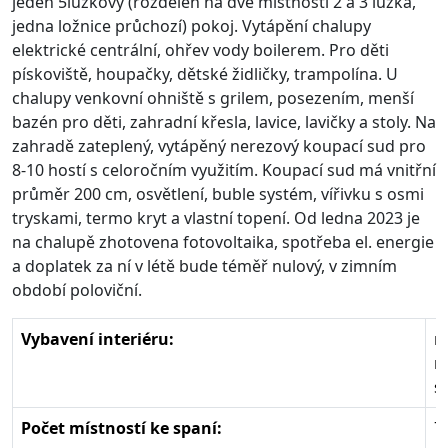
jeden 5lůžkový (rozdělen na dvě místnosti 2 a 3 lůžka,
jedna ložnice průchozí) pokoj. Vytápění chalupy
elektrické centrální, ohřev vody boilerem. Pro děti
pískoviště, houpačky, dětské židličky, trampolína. U
chalupy venkovní ohniště s grilem, posezením, menší
bazén pro děti, zahradní křesla, lavice, lavičky a stoly. N
a
zahradě zateplený, vytápěný nerezový koupací sud pro
8-10 hostí s celoročním využitím.
Koupací sud má vnitřní
průměr 200 cm, osvětlení, buble systém, vířivku s osmi
tryskami, termo kryt a vlastní topení. Od ledna 2023 je
na chalupě zhotovena fotovoltaika, spotřeba el. energie
a doplatek za ní v létě bude téměř nulový, v zimním
období poloviční.
Vybavení interiéru:
n
m
s
Počet místností ke spaní:
7