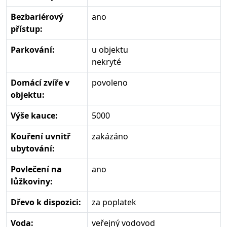
Bezbariérový
ano
přístup:
Parkování:
u objektu
nekryté
Domácí zvíře v
povoleno
objektu:
Výše kauce:
5000
Kouření uvnitř
zakázáno
ubytování:
Povlečení na
ano
lůžkoviny:
Dřevo k dispozici:
za poplatek
Voda:
veřejný vodovod