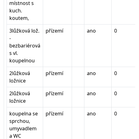
místnost s
kuch.
koutem,
3lůžková lož.
přízemí
ano
0
-
bezbariérová
s vl.
koupelnou
2lůžková
přízemí
ano
0
ložnice
2lůžková
přízemí
ano
0
ložnice
koupelna se
přízemí
ano
0
sprchou,
umyvadlem
a WC