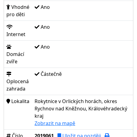
Vhodné
Ano
pro děti
Ano
Internet
Ano
Domácí
zvíře
Částečně
Oplocená
zahrada
Lokalita
Rokytnice v Orlických horách, okres
Rychnov nad Kněžnou, Královéhradecký
kraj
Zobrazit na mapě
Číslo
2019061
Uložit na později