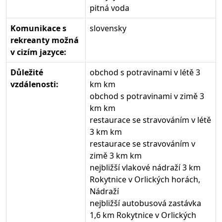
pitná voda
Komunikace s
slovensky
rekreanty možná
v cizím jazyce:
Důležité
obchod s potravinami v létě 3
vzdálenosti:
km km
obchod s potravinami v zimě 3
km km
restaurace se stravováním v létě
3 km km
restaurace se stravováním v
zimě 3 km km
nejbližší vlakové nádraží 3 km
Rokytnice v Orlických horách,
Nádraží
nejbližší autobusová zastávka
1,6 km Rokytnice v Orlických