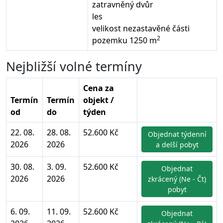
zatravněný dvůr
les
velikost nezastavěné části
2
pozemku 1250 m
Nejbližší volné termíny
Cena za
Termín
Termín
objekt /
od
do
týden
22. 08.
28. 08.
52.600 Kč
Objednat týdenní
2026
2026
a delší pobyt
30. 08.
3. 09.
52.600 Kč
Objednat
2026
2026
zkrácený (Ne - Čt)
pobyt
6. 09.
11. 09.
52.600 Kč
Objednat