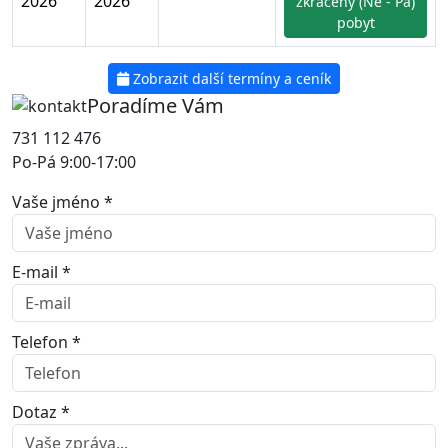
2026
2026
zkrácený (Ne - Pá)
pobyt
Zobrazit další termíny a ceník
Poradíme Vám
731 112 476
Po-Pá 9:00-17:00
Vaše jméno *
E-mail *
Telefon *
Dotaz *