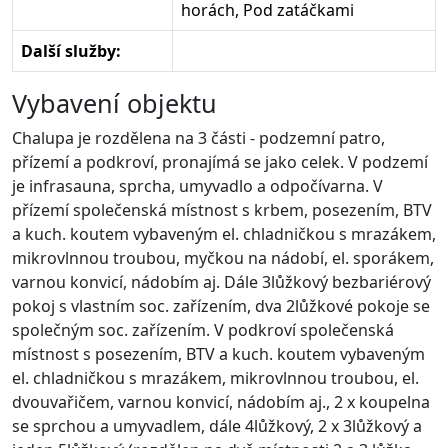
horách, Pod zatáčkami
Další služby:
Vybavení objektu
Chalupa je rozdělena na 3 části - podzemní patro,
přízemí a podkroví, pronajímá se jako celek. V podzemí
je infrasauna, sprcha, umyvadlo a odpočívarna. V
přízemí společenská místnost s krbem, posezením, BTV
a kuch. koutem vybaveným el. chladničkou s mrazákem,
mikrovlnnou troubou, myčkou na nádobí, el. sporákem,
varnou konvicí, nádobím aj. Dále 3lůžkový bezbariérový
pokoj s vlastním soc. zařízením, dva 2lůžkové pokoje se
společným soc. zařízením. V podkroví společenská
místnost s posezením, BTV a kuch. koutem vybaveným
el. chladničkou s mrazákem, mikrovlnnou troubou, el.
dvouvařičem, varnou konvicí, nádobím aj., 2 x koupelna
se sprchou a umyvadlem, dále 4lůžkový, 2 x 3lůžkový a