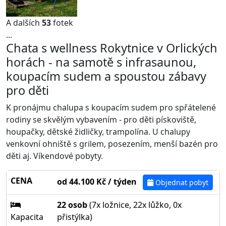
A dalších
53
fotek
...
Chata s wellness Rokytnice v Orlických
horách - na samotě s infrasaunou,
koupacím sudem a spoustou zábavy
pro děti
K pronájmu chalupa s koupacím sudem pro spřátelené
rodiny se skvělým vybavením - pro děti pískoviště,
houpačky, dětské židličky, trampolína. U chalupy
venkovní ohniště s grilem, posezením, menší bazén pro
děti aj. Víkendové pobyty.
CENA
od 44.100 Kč / týden
Objednat pobyt
22 osob
(7x ložnice, 22x lůžko, 0x
Kapacita
přistýlka)