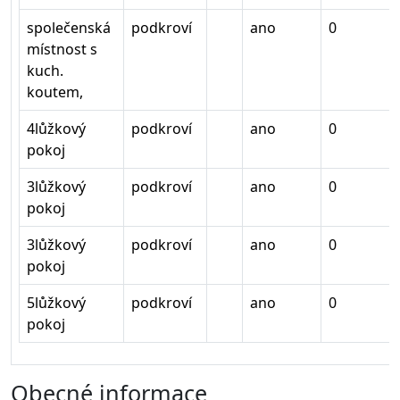
společenská
podkroví
ano
0
místnost s
kuch.
koutem,
4lůžkový
podkroví
ano
0
pokoj
3lůžkový
podkroví
ano
0
pokoj
3lůžkový
podkroví
ano
0
pokoj
5lůžkový
podkroví
ano
0
pokoj
Obecné informace