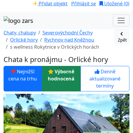
Přidat objekt
Přihlásit se
Uložené (
0
)
Chaty, chalupy
Severovýchodní Čechy
Orlické hory
Rychnov nad Kněžnou
Zpět
s wellness Rokytnice v Orlických horách
Chata k pronájmu - Orlické hory
Nejnižší
Výborně
Denně
cena na trhu
hodnocená
aktualizované
termíny