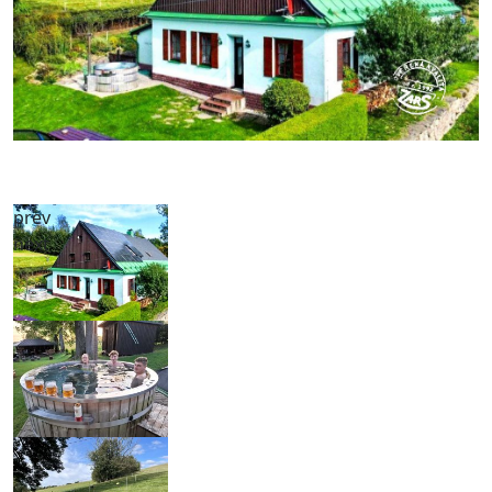
prev
next