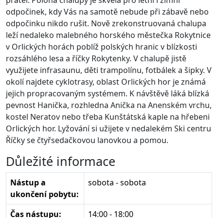
přátel. Poloha chalupy je skvělá pro letní i zimní
odpočinek, kdy Vás na samotě nebude při zábavě nebo
odpočinku nikdo rušit. Nově zrekonstruovaná chalupa
leží nedaleko malebného horského městečka Rokytnice
v Orlických horách poblíž polských hranic v blízkosti
rozsáhlého lesa a říčky Rokytenky. V chalupě jistě
využijete infrasaunu, děti trampolínu, fotbálek a šipky. V
okolí najdete cyklotrasy, oblast Orlických hor je známá
jejich propracovaným systémem. K návštěvě láká blízká
pevnost Hanička, rozhledna Anička na Anenském vrchu,
kostel Neratov nebo třeba Kunštátská kaple na hřebeni
Orlických hor. Lyžování si užijete v nedalekém Ski centru
Říčky se čtyřsedačkovou lanovkou a pomou.
Důležité informace
Nástup a
sobota - sobota
ukončení pobytu:
Čas nástupu:
14:00 - 18:00