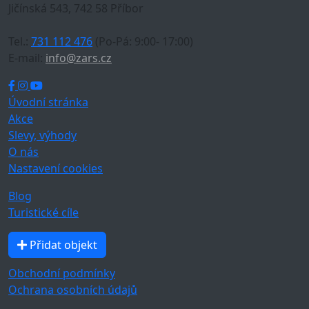
Jičínská 543, 742 58 Příbor
Tel.:
731 112 476
(Po-Pá: 9:00- 17:00)
E-mail:
info@zars.cz
Úvodní stránka
Akce
Slevy, výhody
O nás
Nastavení cookies
Blog
Turistické cíle
Přidat objekt
Obchodní podmínky
Ochrana osobních údajů