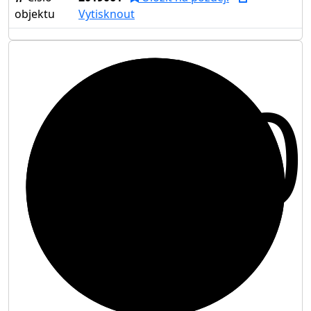
objektu
Vytisknout
10