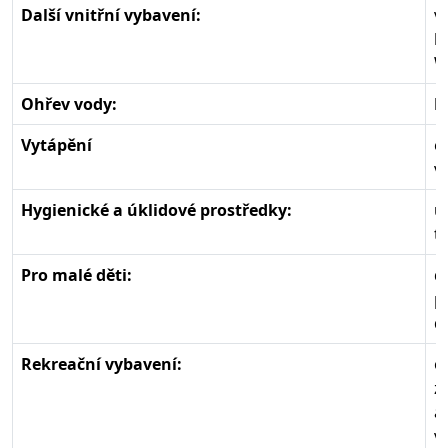
Další vnitřní vybavení:
v
b
W
Ohřev vody:
b
Vytápění
e
v
Hygienické a úklidové prostředky:
u
t
Pro malé děti:
d
p
d
Rekreační vybavení:
o
z
a
v