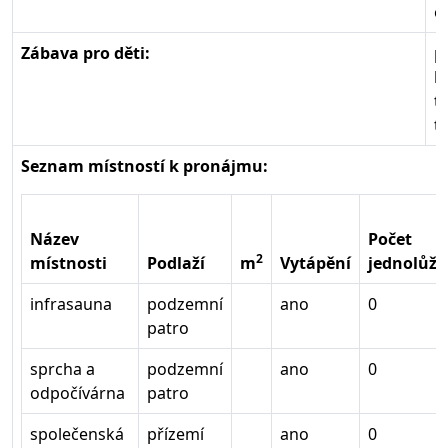
o
Zábava pro děti:
p
h
t
t
Seznam místností k pronájmu:
Název
Počet
2
místnosti
Podlaží
m
Vytápění
jednolůže
infrasauna
podzemní
ano
0
patro
sprcha a
podzemní
ano
0
odpočívárna
patro
společenská
přízemí
ano
0