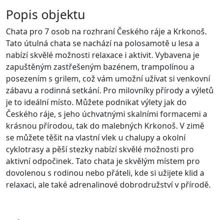
Popis objektu
Chata pro 7 osob na rozhraní Českého ráje a Krkonoš.
Tato útulná chata se nachází na polosamotě u lesa a
nabízí skvělé možnosti relaxace i aktivit. Vybavena je
zapuštěným zastřešeným bazénem, trampolínou a
posezením s grilem, což vám umožní užívat si venkovní
zábavu a rodinná setkání. Pro milovníky přírody a výletů
je to ideální místo. Můžete podnikat výlety jak do
Českého ráje, s jeho úchvatnými skalními formacemi a
krásnou přírodou, tak do malebných Krkonoš. V zimě
se můžete těšit na vlastní vlek u chalupy a okolní
cyklotrasy a pěší stezky nabízí skvělé možnosti pro
aktivní odpočinek. Tato chata je skvělým místem pro
dovolenou s rodinou nebo přáteli, kde si užijete klid a
relaxaci, ale také adrenalinové dobrodružství v přírodě.