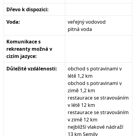
Dřevo k dispozici:
Voda:
veřejný vodovod
pitná voda
Komunikace s
rekreanty možná v
cizím jazyce:
Důležité vzdálenosti:
obchod s potravinami v
létě 1,2 km
obchod s potravinami v
zimě 1,2 km
restaurace se stravováním
v létě 12 km
restaurace se stravováním
v zimě 12 km
nejbližší vlakové nádraží
13 km Semily