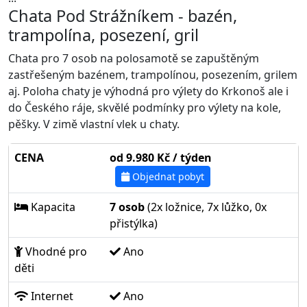
Chata Pod Strážníkem - bazén,
trampolína, posezení, gril
Chata pro 7 osob na polosamotě se zapuštěným
zastřešeným bazénem, trampolínou, posezením, grilem
aj. Poloha chaty je výhodná pro výlety do Krkonoš ale i
do Českého ráje, skvělé podmínky pro výlety na kole,
pěšky. V zimě vlastní vlek u chaty.
CENA
od 9.980 Kč / týden
Objednat pobyt
Kapacita
7 osob
(2x ložnice, 7x lůžko, 0x
přistýlka)
Vhodné pro
Ano
děti
Internet
Ano