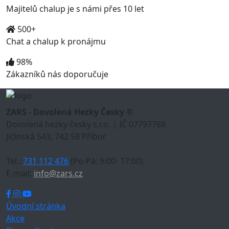
Majitelů chalup je s námi přes 10 let
500+
Chat a chalup k pronájmu
98%
Zákazníků nás doporučuje
ZARS - Dovolená Hezky Česky ®
Dovolená hezky česky s.r.o. | IČ 07797788
Jičínská 543, 742 58 Příbor
Tel.:
731 112 476
(Po-Pá: 9:00- 17:00)
E-mail:
info@zars.cz
Úvodní stránka
Akce