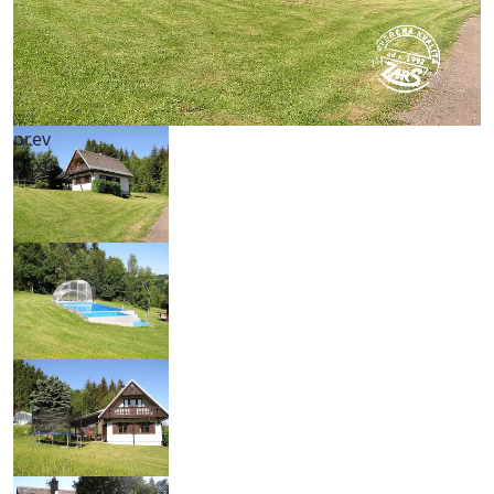
prev
next