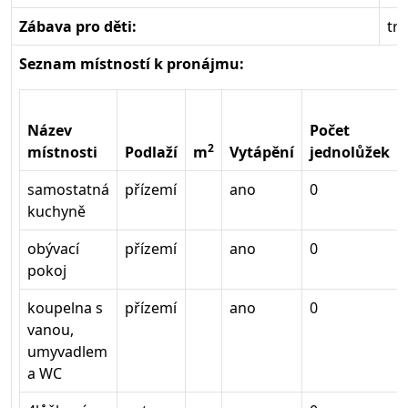
Zábava pro děti:
tr
Seznam místností k pronájmu:
Název
Počet
2
místnosti
Podlaží
m
Vytápění
jednolůžek
samostatná
přízemí
ano
0
kuchyně
obývací
přízemí
ano
0
pokoj
koupelna s
přízemí
ano
0
vanou,
umyvadlem
a WC