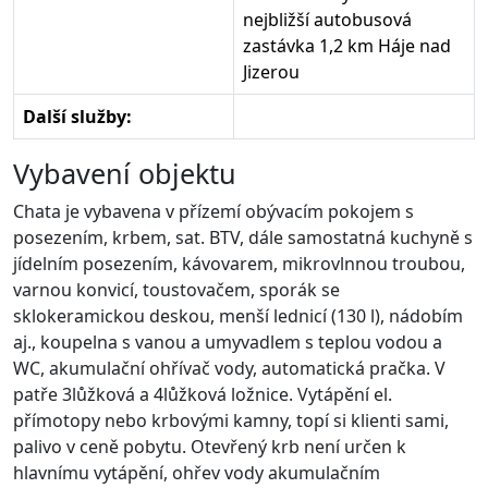
nejbližší autobusová
zastávka 1,2 km Háje nad
Jizerou
Další služby:
Vybavení objektu
Chata je vybavena v přízemí obývacím pokojem s
posezením, krbem, sat. BTV, dále samostatná kuchyně s
jídelním posezením, kávovarem, mikrovlnnou troubou,
varnou konvicí, toustovačem, sporák se
sklokeramickou deskou, menší lednicí (130 l), nádobím
aj., koupelna s vanou a umyvadlem s teplou vodou a
WC, akumulační ohřívač vody, automatická pračka. V
patře 3lůžková a 4lůžková ložnice. Vytápění el.
přímotopy nebo krbovými kamny, topí si klienti sami,
palivo v ceně pobytu. Otevřený krb není určen k
hlavnímu vytápění, ohřev vody akumulačním