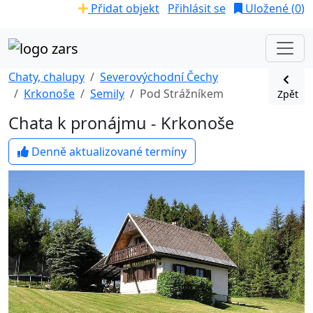
Přidat objekt
Přihlásit se
Uložené (
0
)
Chaty, chalupy
Severovýchodní Čechy
Krkonoše
Semily
Pod Strážníkem
Zpět
Chata k pronájmu - Krkonoše
Denně aktualizované termíny