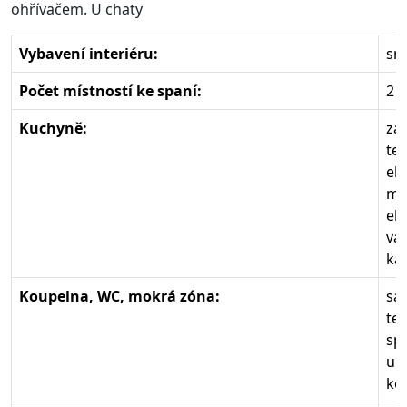
ohřívačem. U chaty
Vybavení interiéru:
sm
Počet místností ke spaní:
2
Kuchyně:
zá
te
el.
mi
el.
va
ká
Koupelna, WC, mokrá zóna:
sa
te
sp
um
ko