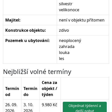
silvestr
velikonoce
Majitel:
není v objektu přítomen
Konstrukce objektu:
zdivo
Pozemek u ubytování:
neoplocený
zahrada
louka
les
Nejbližší volné termíny
Cena za
Termín
Termín
objekt /
od
do
týden
26. 09.
3. 10.
9.980 Kč
Objednat týdenní a
2026
2026
delší pobyt