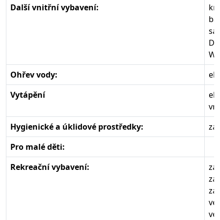
Další vnitřní vybavení:
kr
ba
sat
DV
Wif
Ohřev vody:
el
Vytápění
ele
vni
Hygienické a úklidové prostředky:
zá
Pro malé děti:
Rekreační vybavení:
za
zah
zah
ve
ve