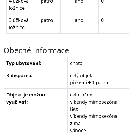
4lůžková
patro
ano
0
ložnice
3lůžková
patro
ano
0
ložnice
Obecné informace
Typ ubytování:
chata
K dispozici:
celý objekt
přízemí + 1 patro
Objekt je možno
celoročně
využívat:
víkendy mimosezóna
léto
víkendy mimosezóna
zima
vánoce