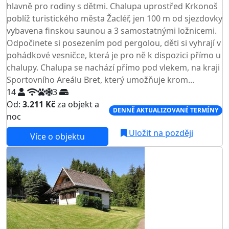
hlavně pro rodiny s dětmi. Chalupa uprostřed Krkonoš
poblíž turistického města Žacléř, jen 100 m od sjezdovky
vybavena finskou saunou a 3 samostatnými ložnicemi.
Odpočinete si posezením pod pergolou, děti si vyhrají v
pohádkové vesničce, která je pro ně k dispozici přímo u
chalupy. Chalupa se nachází přímo pod vlekem, na kraji
Sportovního Areálu Bret, který umožňuje krom...
14
3
Od:
3.211 Kč
za objekt a
DENNĚ AKTUALIZOVANÉ TERMÍNY
noc
Uložit na později
Více o objektu