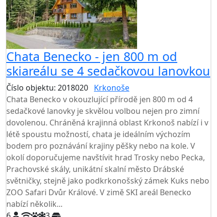
Chata Benecko - jen 800 m od
skiareálu se 4 sedačkovou lanovkou
Číslo objektu: 2018020
Krkonoše
Chata Benecko v okouzlující přírodě jen 800 m od 4
sedačkové lanovky je skvělou volbou nejen pro zimní
dovolenou. Chráněná krajinná oblast Krkonoš nabízí i v
létě spoustu možností, chata je ideálním výchozím
bodem pro poznávání krajiny pěšky nebo na kole. V
okolí doporučujeme navštívit hrad Trosky nebo Pecka,
Prachovské skály, unikátní skalní město Drábské
světničky, stejně jako podkrkonošský zámek Kuks nebo
ZOO Safari Dvůr Králové. V zimě SKI areál Benecko
nabízí několik...
6
3