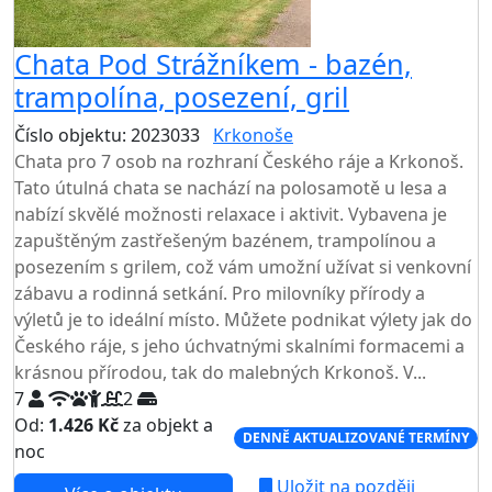
Chata Pod Strážníkem - bazén,
trampolína, posezení, gril
Číslo objektu: 2023033
Krkonoše
Chata pro 7 osob na rozhraní Českého ráje a Krkonoš.
Tato útulná chata se nachází na polosamotě u lesa a
nabízí skvělé možnosti relaxace i aktivit. Vybavena je
zapuštěným zastřešeným bazénem, trampolínou a
posezením s grilem, což vám umožní užívat si venkovní
zábavu a rodinná setkání. Pro milovníky přírody a
výletů je to ideální místo. Můžete podnikat výlety jak do
Českého ráje, s jeho úchvatnými skalními formacemi a
krásnou přírodou, tak do malebných Krkonoš. V...
7
2
Od:
1.426 Kč
za objekt a
DENNĚ AKTUALIZOVANÉ TERMÍNY
noc
Uložit na později