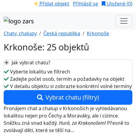
Přidat objekt
Přihlásit se
Uložené (
0
)
Chaty, chalupy
Česká republika
Krkonoše
Krkonoše: 25 objektů
☀️ Jak vybrat chatu?
Vyberte lokalitu ve filtrech
Zadejte počet osob, termín a požadavky na objekt
V detailu objektu si zobrazte konkrétní volné termíny
Vybrat chatu (filtry)
Pronájem chat a chalup v Krkonoších je vyhledávanou
lokalitou nejen pro Čechy a Moraváky, ale i cizince.
Sněžku zná snad každý.
Hurá, za Krakonošem!
Přesně to
zvolávají děti, které se těší na…