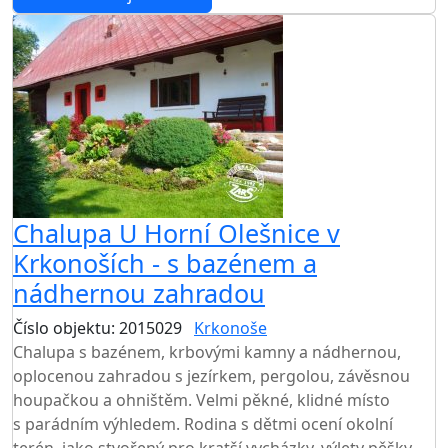
Chalupa U Horní Olešnice v
Krkonoších - s bazénem a
nádhernou zahradou
Číslo objektu: 2015029
Krkonoše
TOP HODNOCENÍ
Chalupa s bazénem, krbovými kamny a nádhernou,
oplocenou zahradou s jezírkem, pergolou, závěsnou
houpačkou a ohništěm. Velmi pěkné, klidné místo
s parádním výhledem. Rodina s dětmi ocení okolní
terén, jako stvořený pro kratší vycházky, výlety pěšky,