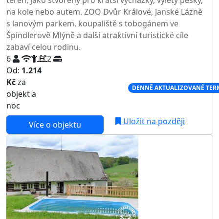
na kole nebo autem. ZOO Dvůr Králové, Janské Lázně
s lanovým parkem, koupaliště s tobogánem ve
Špindlerově Mlýně a další atraktivní turistické cíle
zabaví celou rodinu.
6
2
Od:
1.214
Kč
za
NEJNIŽŠÍ CENA NA TRHU
DENNĚ AKTUALIZOVANÉ TER
objekt a
noc
Uložit na později
Více o objektu