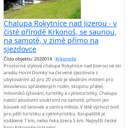
Chalupa Rokytnice nad Jizerou - v
čisté přírodě Krkonoš, se saunou,
na samotě, v zimě přímo na
sjezdovce
Číslo objektu: 2020014
Krkonoše
TOP HODNOCENÍ
Prostorná stylová chalupa Rokytnice nad Jizerou ve ski
areálu Horní Domky na červené sjezdovce s
ubytováním až pro 20 osob je ideálním místem pro
dovolenou spřátelených rodin, skupinu přátel,
milovníků lyžování, turistiky a cykloturistiky. Chalupa
nabízí absolutní soukromí na samotě, přitom jen
kousek od lanovek a centra města. V létě výchozí bod
pro pěší turistiku a cykloturistiku. Koupaliště je
vzdálené 7 km, nebo řeka Jizera 5 km. Nejvyšší české
hory Krkonoše (národní...