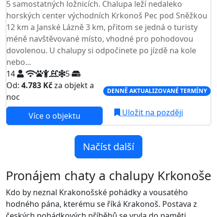
5 samostatných ložnicích. Chalupa leží nedaleko
horských center východních Krkonoš Pec pod Sněžkou
12 km a Janské Lázně 3 km, přitom se jedná o turisty
méně navštěvované místo, vhodné pro pohodovou
dovolenou. U chalupy si odpočinete po jízdě na kole
nebo...
14
5
Od:
4.783 Kč
za objekt a
DENNĚ AKTUALIZOVANÉ TERMÍNY
noc
Uložit na později
Více o objektu
Načíst další
Pronájem chaty a chalupy Krkonoše
Kdo by neznal Krakonošské pohádky a vousatého
hodného pána, kterému se říká Krakonoš. Postava z
českých pohádkových příběhů se vryla do paměti