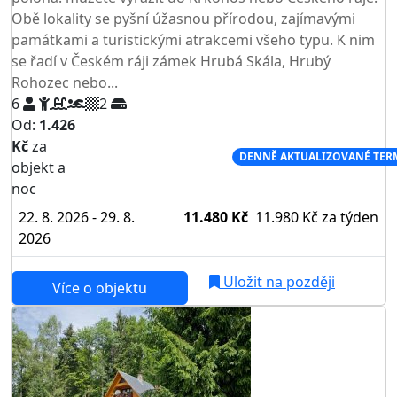
Obě lokality se pyšní úžasnou přírodou, zajímavými
památkami a turistickými atrakcemi všeho typu. K nim
se řadí v Českém ráji zámek Hrubá Skála, Hrubý
Rohozec nebo...
6
2
Od:
1.426
Kč
za
NEJNIŽŠÍ CENA NA TRHU
DENNĚ AKTUALIZOVANÉ TER
objekt a
noc
22. 8. 2026 - 29. 8.
11.480 Kč
11.980 Kč
za týden
2026
Uložit na později
Více o objektu