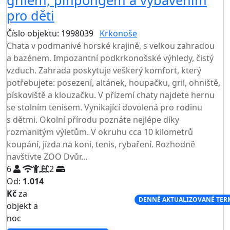
grilem, pinpongem a vybavením
pro děti
Číslo objektu: 1998039
Krkonoše
TOP HODNOCENÍ
Chata v podmanivé horské krajině, s velkou zahradou
a bazénem. Impozantní podkrkonošské výhledy, čistý
vzduch. Zahrada poskytuje veškerý komfort, který
potřebujete: posezení, altánek, houpačku, gril, ohniště,
pískoviště a klouzačku. V přízemí chaty najdete hernu
se stolním tenisem. Vynikající dovolená pro rodinu
s dětmi. Okolní přírodu poznáte nejlépe díky
rozmanitým výletům. V okruhu cca 10 kilometrů
koupání, jízda na koni, tenis, rybaření. Rozhodně
navštivte ZOO Dvůr...
6
2
Od:
1.014
Kč
za
NEJNIŽŠÍ CENA NA TRHU
DENNĚ AKTUALIZOVANÉ TER
objekt a
noc