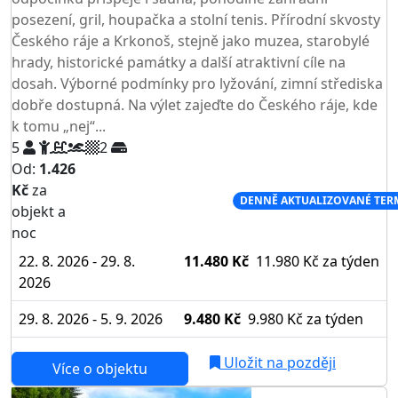
posezení, gril, houpačka a stolní tenis. Přírodní skvosty
Českého ráje a Krkonoš, stejně jako muzea, starobylé
hrady, historické památky a další atraktivní cíle na
dosah. Výborné podmínky pro lyžování, zimní střediska
dobře dostupná. Na výlet zajeďte do Českého ráje, kde
k tomu „nej“...
5
2
Od:
1.426
Kč
za
NEJNIŽŠÍ CENA NA TRHU
DENNĚ AKTUALIZOVANÉ TER
objekt a
noc
22. 8. 2026 - 29. 8.
11.480 Kč
11.980 Kč
za týden
2026
29. 8. 2026 - 5. 9. 2026
9.480 Kč
9.980 Kč
za týden
Uložit na později
Více o objektu