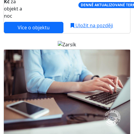
Kč
za
NEJNIŽŠÍ CENA NA TRHU
DENNĚ AKTUALIZOVANÉ TER
objekt a
noc
Uložit na později
Více o objektu