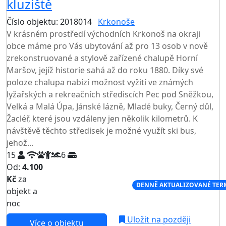
kluziště
Číslo objektu: 2018014
Krkonoše
TOP HODNOCENÍ
V krásném prostředí východních Krkonoš na okraji
obce máme pro Vás ubytování až pro 13 osob v nově
zrekonstruované a stylově zařízené chalupě Horní
Maršov, jejíž historie sahá až do roku 1880. Díky své
poloze chalupa nabízí možnost vyžití ve známých
lyžařských a rekreačních střediscích Pec pod Sněžkou,
Velká a Malá Úpa, Jánské lázně, Mladé buky, Černý důl,
Žacléř, které jsou vzdáleny jen několik kilometrů. K
návštěvě těchto středisek je možné využít ski bus,
jehož...
15
6
Od:
4.100
Kč
za
NEJNIŽŠÍ CENA NA TRHU
DENNĚ AKTUALIZOVANÉ TER
objekt a
noc
Uložit na později
Více o objektu