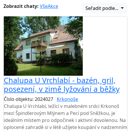
Zobrazit chaty:
Vše
Akce
Seřadit podle...
Chalupa U Vrchlabí - bazén, gril,
posezení, v zimě lyžování a běžky
Číslo objektu: 2024027
Krkonoše
Chalupa U Vrchlabí, ležící v malebném srdci Krkonoš
mezi Špindlerovým Mlýnem a Pecí pod Sněžkou, je
ideálním místem pro odpočinek i aktivní dovolenou. Na
oplocené zahradě si v létě užijete koupání v nadzemním