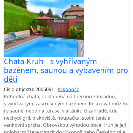
AKCE
Chata Kruh - s vyhřívaným
bazénem, saunou a vybavením pro
děti
Číslo objektu: 2006091
Krkonoše
TOP HODNOCENÍ
Pohodlná chata, obklopená nádhernou zahradou,
s vyhřívaným, zastřešeným bazénem. Relaxovat můžete
i v sauně, nebo na terase, v altánku či zahradě, kde
nechybí gril, pískoviště, houpačka, stolní tenis a
venkovní sprcha. Obrovskou výhodou obce Kruh je její
poloha: můžete vyrazit do Krkonoš nebo Českého ráje.