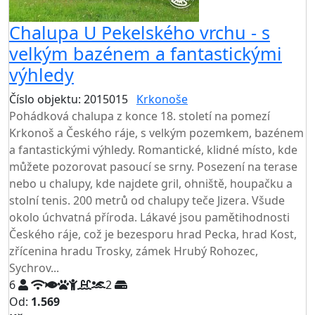
Chalupa U Pekelského vrchu - s
velkým bazénem a fantastickými
výhledy
Číslo objektu: 2015015
Krkonoše
TOP HODNOCENÍ
Pohádková chalupa z konce 18. století na pomezí
Krkonoš a Českého ráje, s velkým pozemkem, bazénem
a fantastickými výhledy. Romantické, klidné místo, kde
můžete pozorovat pasoucí se srny. Posezení na terase
nebo u chalupy, kde najdete gril, ohniště, houpačku a
stolní tenis. 200 metrů od chalupy teče Jizera. Všude
okolo úchvatná příroda. Lákavé jsou pamětihodnosti
Českého ráje, což je bezesporu hrad Pecka, hrad Kost,
zřícenina hradu Trosky, zámek Hrubý Rohozec,
Sychrov...
6
2
Od:
1.569