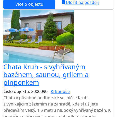
Uložit na později
Více o objektu
AKCE
Chata Kruh - s vyhřívaným
bazénem, saunou, grilem a
pinponkem
Číslo objektu: 2006090
Krkonoše
TOP HODNOCENÍ
Chata v půvabné podhorské vesničce Kruh,
s vynikajícím zázemím na zahradě, kde si užijete
především velký, 1,5 metru hluboký vyhřívaný bazén. K
odpočinku přispěje i sauna, pohodlné zahradní