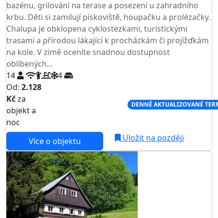
bazénu, grilování na terase a posezení u zahradního
krbu. Děti si zamilují pískoviště, houpačku a prolézačky.
Chalupa je obklopena cyklostezkami, turistickými
trasami a přírodou lákající k procházkám či projížďkám
na kole. V zimě oceníte snadnou dostupnost
oblíbených...
14
4
Od:
2.128
Kč
za
NEJNIŽŠÍ CENA NA TRHU
DENNĚ AKTUALIZOVANÉ TER
objekt a
noc
Uložit na později
Více o objektu