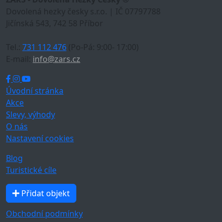
Dovolená hezky česky s.r.o. | IČ 07797788
Jičínská 543, 742 58 Příbor
Tel.:
731 112 476
(Po-Pá: 9:00- 17:00)
E-mail:
info@zars.cz
Úvodní stránka
Akce
Slevy, výhody
O nás
Nastavení cookies
Blog
Turistické cíle
Přidat objekt
Obchodní podmínky