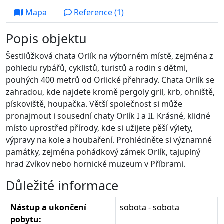
Mapa
Reference (1)
Popis objektu
Šestilůžková chata Orlík na výborném místě, zejména z
pohledu rybářů, cyklistů, turistů a rodin s dětmi,
pouhých 400 metrů od Orlické přehrady. Chata Orlík se
zahradou, kde najdete kromě pergoly gril, krb, ohniště,
pískoviště, houpačka. Větší společnost si může
pronajmout i sousední chaty Orlík I a II. Krásné, klidné
místo uprostřed přírody, kde si užijete pěší výlety,
výpravy na kole a houbaření. Prohlédněte si významné
památky, zejména pohádkový zámek Orlík, tajuplný
hrad Zvíkov nebo hornické muzeum v Příbrami.
Důležité informace
Nástup a ukončení
sobota - sobota
pobytu: