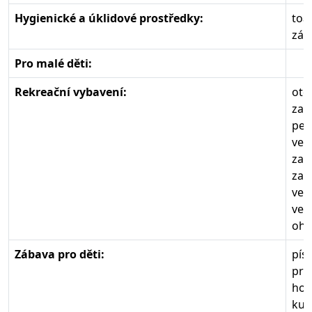
Hygienické a úklidové prostředky:
toa
zák
Pro malé děti:
Rekreační vybavení:
ote
zas
per
ven
zah
zah
ven
ven
ohn
Zábava pro děti:
pís
pro
hou
kuž