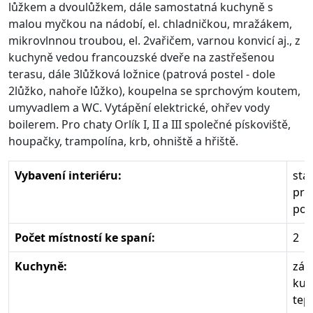
lůžkem a dvoulůžkem, dále samostatná kuchyně s
malou myčkou na nádobí, el. chladničkou, mražákem,
mikrovlnnou troubou, el. 2vařičem, varnou konvicí aj., z
kuchyně vedou francouzské dveře na zastřešenou
terasu, dále 3lůžková ložnice (patrová postel - dole
2lůžko, nahoře lůžko), koupelna se sprchovým koutem,
umyvadlem a WC. Vytápění elektrické, ohřev vody
boilerem. Pro chaty Orlík I, II a III společné pískoviště,
houpačky, trampolína, krb, ohniště a hřiště.
Vybavení interiéru:
sta
pro
poč
Počet místností ke spaní:
2
Kuchyně:
zák
kuc
tep