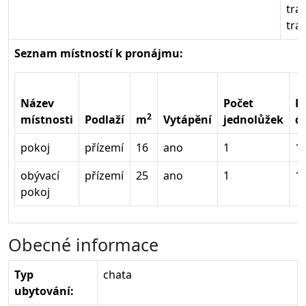
tra
tra
Seznam místností k pronájmu:
Název
Počet
P
2
místnosti
Podlaží
m
Vytápění
jednolůžek
d
pokoj
přízemí
16
ano
1
1
obývací
přízemí
25
ano
1
1
pokoj
Obecné informace
Typ
chata
ubytování: