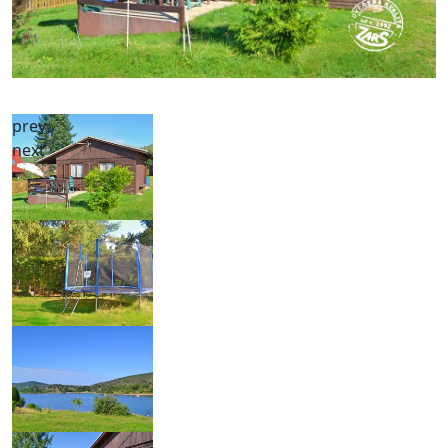
prev
next