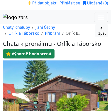
Přidat objekt
Přihlásit se
Uložené (
0
)
Chaty, chalupy
Jižní Čechy
Orlík a Táborsko
Příbram
Orlík III
Zpět
Chata k pronájmu - Orlík a Táborsko
Výborně hodnocená