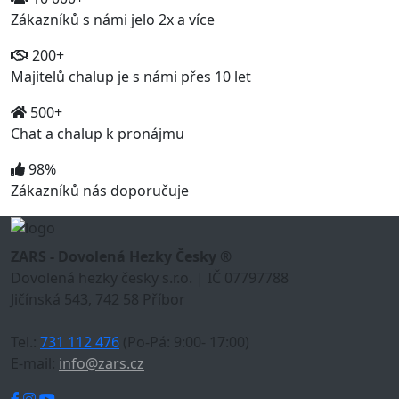
Zákazníků s námi jelo 2x a více
200+
Majitelů chalup je s námi přes 10 let
500+
Chat a chalup k pronájmu
98%
Zákazníků nás doporučuje
ZARS - Dovolená Hezky Česky ®
Dovolená hezky česky s.r.o. | IČ 07797788
Jičínská 543, 742 58 Příbor
Tel.:
731 112 476
(Po-Pá: 9:00- 17:00)
E-mail:
info@zars.cz