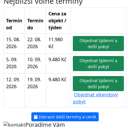
Nejbližší volné termíny
Cena za
Termín
Termín
objekt /
od
do
týden
15. 08.
22. 08.
11.980
Objednat týdenní a
2026
2026
Kč
delší pobyt
5. 09.
10. 09.
9.480 Kč
Objednat týdenní a
2026
2026
delší pobyt
12. 09.
19. 09.
9.480 Kč
Objednat týdenní a
2026
2026
delší pobyt
Objednat víkendový
pobyt
Zobrazit další termíny a ceník
Poradíme Vám