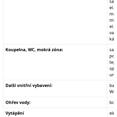
sam
el.
mra
mik
el.
var
káv
Koupelna, WC, mokrá zóna:
sam
pou
tep
spl
umy
Další vnitřní vybavení:
bar
Wifi
Ohřev vody:
boi
Vytápění
ele