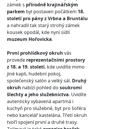
zámek s
přírodně krajinářským
parkem
byl postaven počátkem
18.
století pro pány z Vrbna a Bruntálu
a nahradil tak starý strohý zámek
kousek opodál, kde nyní sídlí
muzeum Hořovicka
.
První prohlídkový okruh
vás
provede
reprezentačními prostory
z 18. a 19. století
, kde uvidíte mimo
jiné kapli, hudební pokoj,
společenský salón a velký sál.
Druhý
okruh
nabízí pohled do
soukromí
šlechty a jeho služebnictva
. Uvidíte
autenticky vybavená apartmá i
kuchyň pro služebné, byt pro šoféra
nebo kancelář kastelána. Třetí okruh
tvoří spojení první a druhé trasy.