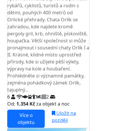
rybářů, cyklistů, turistů a rodin s
dětmi, pouhých 400 metrů od
Orlické přehrady. Chata Orlík se
zahradou, kde najdete kromě
pergoly gril, krb, ohniště, pískoviště,
houpačka. Větší společnost si může
pronajmout i sousední chaty Orlík I a
II. Krásné, klidné místo uprostřed
přírody, kde si užijete pěší výlety,
výpravy na kole a houbaření.
Prohlédněte si významné památky,
zejména pohádkový zámek Orlík,
tajuplný...
6
2
Od:
1.354 Kč
za objekt a noc
Uložit na
Více o
později
objektu