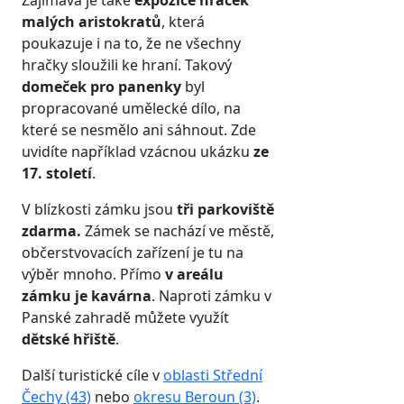
Zajímavá je také
expozice hraček
malých aristokratů
, která
poukazuje i na to, že ne všechny
hračky sloužili ke hraní. Takový
domeček pro panenky
byl
propracované umělecké dílo, na
které se nesmělo ani sáhnout. Zde
uvidíte například vzácnou ukázku
ze
17. století
.
V blízkosti zámku jsou
tři parkoviště
zdarma.
Zámek se nachází ve městě,
občerstvovacích zařízení je tu na
výběr mnoho. Přímo
v areálu
zámku je kavárna
. Naproti zámku v
Panské zahradě můžete využít
dětské hřiště
.
Další turistické cíle v
oblasti Střední
Čechy (43)
nebo
okresu Beroun (3)
.