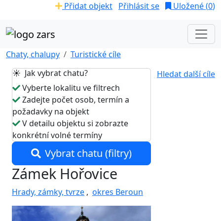
Přidat objekt
Přihlásit se
Uložené (
0
)
Chaty, chalupy
Turistické cíle
☀️ Jak vybrat chatu?
Hledat další cíle
Vyberte lokalitu ve filtrech
Zadejte počet osob, termín a
požadavky na objekt
V detailu objektu si zobrazte
konkrétní volné termíny
Vybrat chatu (filtry)
Zámek Hořovice
Hrady, zámky, tvrze
,
okres Beroun