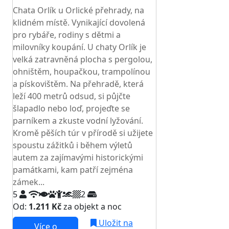
Chata Orlík u Orlické přehrady, na
klidném místě. Vynikající dovolená
pro rybáře, rodiny s dětmi a
milovníky koupání. U chaty Orlík je
velká zatravněná plocha s pergolou,
ohništěm, houpačkou, trampolínou
a pískovištěm. Na přehradě, která
leží 400 metrů odsud, si půjčte
šlapadlo nebo loď, projeďte se
parníkem a zkuste vodní lyžování.
Kromě pěších túr v přírodě si užijete
spoustu zážitků i během výletů
autem za zajímavými historickými
památkami, kam patří zejména
zámek...
5
2
Od:
1.211 Kč
za objekt a noc
Uložit na
Více o