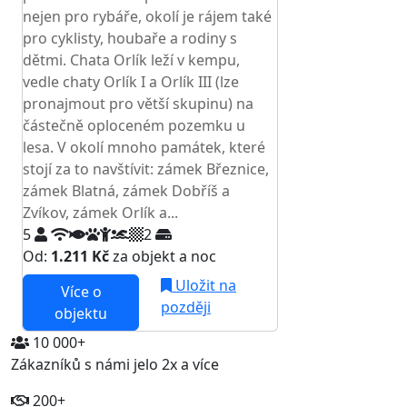
nejen pro rybáře, okolí je rájem také
pro cyklisty, houbaře a rodiny s
dětmi. Chata Orlík leží v kempu,
vedle chaty Orlík I a Orlík III (lze
pronajmout pro větší skupinu) na
částečně oploceném pozemku u
lesa. V okolí mnoho památek, které
stojí za to navštívit: zámek Březnice,
zámek Blatná, zámek Dobříš a
Zvíkov, zámek Orlík a...
5
2
Od:
1.211 Kč
za objekt a noc
Uložit na
Více o
později
objektu
10 000+
Zákazníků s námi jelo 2x a více
200+