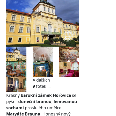
prev
next
A dalších
9
fotek ...
Krásný
barokní zámek Hořovice
se
pyšní
sluneční branou
,
lemovanou
sochami
proslulého umělce
Matyáše Brauna
. Honosný nový