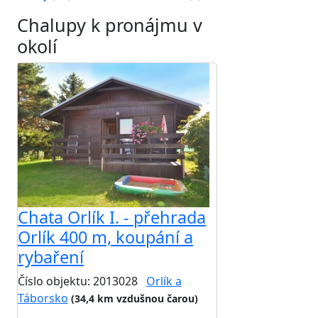
Chalupy k pronájmu v
okolí
Chata Orlík I. - přehrada
Orlík 400 m, koupání a
rybaření
Číslo objektu: 2013028
Orlík a
Táborsko
(34,4 km vzdušnou čarou)
TOP HODNOCENÍ