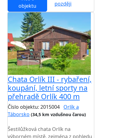
později
objektu
Chata Orlík III - rybaření,
koupání, letní sporty na
přehradě Orlík 400 m
Číslo objektu: 2015004
Orlík a
Táborsko
(34,5 km vzdušnou čarou)
TOP HODNOCENÍ
Šestilůžková chata Orlík na
výborném místě, zejména z pohledu