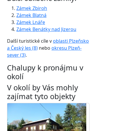
Zámek Zbiroh
Zámek Blatná
Zámek Lnáře
Zámek Benátky nad Jizerou
Další turistické cíle v
oblasti Plzeňsko
a Český les (8)
nebo
okresu Plzeň-
sever (3)
.
Chalupy k pronájmu v
okolí
V okolí by Vás mohly
zajímat tyto objekty