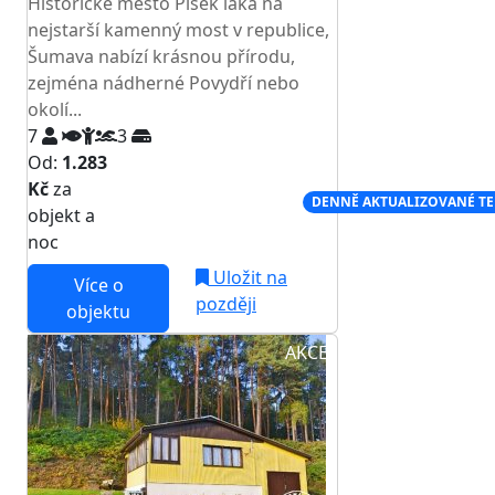
Historické město Písek láká na
nejstarší kamenný most v republice,
Šumava nabízí krásnou přírodu,
zejména nádherné Povydří nebo
okolí...
7
3
Od:
1.283
Kč
za
NEJNIŽŠÍ CENA NA TRHU
DENNĚ AKTUALIZOVANÉ T
objekt a
noc
Uložit na
Více o
později
objektu
AKCE