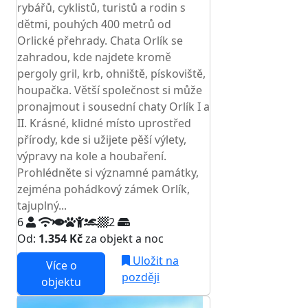
rybářů, cyklistů, turistů a rodin s
dětmi, pouhých 400 metrů od
Orlické přehrady. Chata Orlík se
zahradou, kde najdete kromě
pergoly gril, krb, ohniště, pískoviště,
houpačka. Větší společnost si může
pronajmout i sousední chaty Orlík I a
II. Krásné, klidné místo uprostřed
přírody, kde si užijete pěší výlety,
výpravy na kole a houbaření.
Prohlédněte si významné památky,
zejména pohádkový zámek Orlík,
tajuplný...
6
2
Od:
1.354 Kč
za objekt a noc
Uložit na
Více o
později
objektu