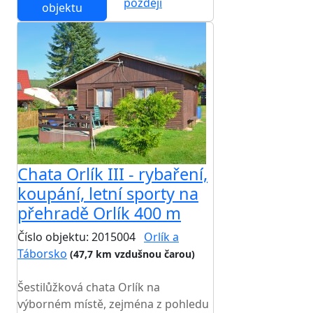
později
objektu
Chata Orlík III - rybaření,
koupání, letní sporty na
přehradě Orlík 400 m
Číslo objektu: 2015004
Orlík a
Táborsko
(47,7 km vzdušnou čarou)
TOP HODNOCENÍ
Šestilůžková chata Orlík na
výborném místě, zejména z pohledu