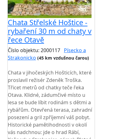
Chata Střelské Hoštice -
rybaření 30 m od chaty v
řece Otavě
Číslo objektu: 2000117
Písecko a
Strakonicko
(45 km vzdušnou čarou)
TOP HODNOCENÍ
Chata v jihočeských Hošticích, které
proslavil režisér Zdeněk Troška.
Třicet metrů od chatky teče řeka
Otava. Klidné, zádumčivé místo u
lesa se bude líbit rodinám s dětmi a
rybářům. Otevřená terasa, zahradní
posezení a gril zpříjemní váš pobyt.
Historické pamětihodnosti v okolí
vás nadchnou: jde o hrad Rábí,