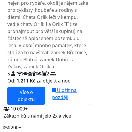
nejen pro rybáře, okolí je rájem také
pro cyklisty, houbaře a rodiny s
dětmi. Chata Orlík leží v kempu,
vedle chaty Orlík I a Orlík III (lze
pronajmout pro větší skupinu) na
částečně oploceném pozemku u
lesa. V okolí mnoho památek, které
stojí za to navštívit: zámek Březnice,
zámek Blatná, zámek Dobříš a
Zvíkov, zámek Orlík a...
5
2
Od:
1.211 Kč
za objekt a noc
Uložit na
Více o
později
objektu
10 000+
Zákazníků s námi jelo 2x a více
200+