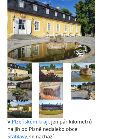
prev
next
V
Plzeňském kraji
, jen pár kilometrů
na jih od Plzně nedaleko obce
Šťáhlavy
, se nachází