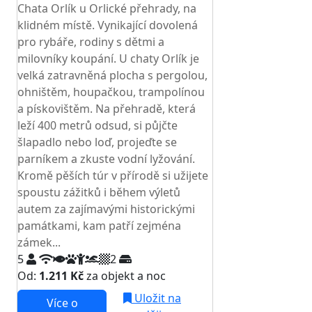
Chata Orlík u Orlické přehrady, na
klidném místě. Vynikající dovolená
pro rybáře, rodiny s dětmi a
milovníky koupání. U chaty Orlík je
velká zatravněná plocha s pergolou,
ohništěm, houpačkou, trampolínou
a pískovištěm. Na přehradě, která
leží 400 metrů odsud, si půjčte
šlapadlo nebo loď, projeďte se
parníkem a zkuste vodní lyžování.
Kromě pěších túr v přírodě si užijete
spoustu zážitků i během výletů
autem za zajímavými historickými
památkami, kam patří zejména
zámek...
5
2
Od:
1.211 Kč
za objekt a noc
Uložit na
Více o