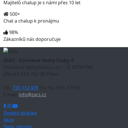
Majitelů chalup je s námi přes 10 let
500+
Chat a chalup k pronájmu
98%
Zákazníků nás doporučuje
ZARS - Dovolená Hezky Česky ®
Dovolená hezky česky s.r.o. | IČ 07797788
Jičínská 543, 742 58 Příbor
Tel.:
731 112 476
(Po-Pá: 9:00- 17:00)
E-mail:
info@zars.cz
Úvodní stránka
Akce
Slevy, výhody