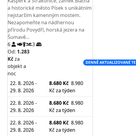
Kašperk a Strakonice, zámek Blatná
a historické město Písek s unikátním
nejstarším kamenným mostem.
Nezapomeňte na nádhernou
přírodu Povydří, horská jezera na
Šumavě...
6
3
Od:
1.283
Kč
za
NEJNIŽŠÍ CENA NA TRHU
DENNĚ AKTUALIZOVANÉ T
objekt a
noc
22. 8. 2026 -
8.680 Kč
8.980
29. 8. 2026
Kč
za týden
22. 8. 2026 -
8.680 Kč
8.980
29. 8. 2026
Kč
za týden
22. 8. 2026 -
8.680 Kč
8.980
29. 8. 2026
Kč
za týden