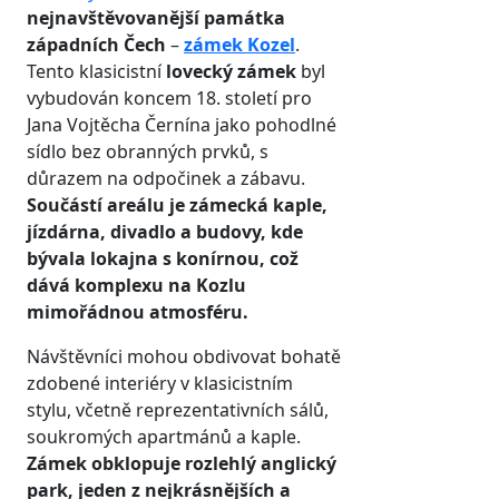
nejnavštěvovanější památka
západních Čech
–
zámek Kozel
.
Tento klasicistní
lovecký zámek
byl
vybudován koncem 18. století pro
Jana Vojtěcha Černína jako pohodlné
sídlo bez obranných prvků, s
důrazem na odpočinek a zábavu.
Součástí areálu je zámecká kaple,
jízdárna, divadlo a budovy, kde
bývala lokajna s konírnou, což
dává komplexu na Kozlu
mimořádnou atmosféru.
Návštěvníci mohou obdivovat bohatě
zdobené interiéry v klasicistním
stylu, včetně reprezentativních sálů,
soukromých apartmánů a kaple.
Zámek obklopuje rozlehlý anglický
park, jeden z nejkrásnějších a