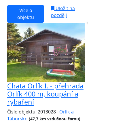
Uložit na
Více o
později
objektu
Chata Orlík I. - přehrada
Orlík 400 m, koupání a
rybaření
Číslo objektu: 2013028
Orlík a
Táborsko
(47,7 km vzdušnou čarou)
TOP HODNOCENÍ