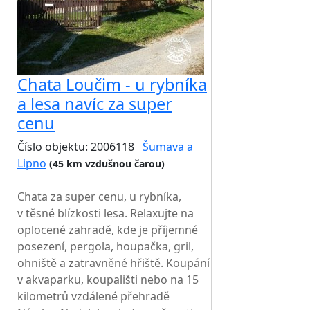
Chata Loučim - u rybníka
a lesa navíc za super
cenu
Číslo objektu: 2006118
Šumava a
Lipno
(45 km vzdušnou čarou)
TOP HODNOCENÍ
Chata za super cenu, u rybníka,
v těsné blízkosti lesa. Relaxujte na
oplocené zahradě, kde je příjemné
posezení, pergola, houpačka, gril,
ohniště a zatravněné hřiště. Koupání
v akvaparku, koupališti nebo na 15
kilometrů vzdálené přehradě