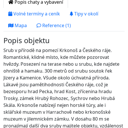
Popis chaty a vybavení
Volné termíny a ceník
Tipy v okolí
Mapa
Reference (1)
Popis objektu
Srub v přírodě na pomezí Krkonoš a Českého ráje.
Romantické, klidné místo, kde můžete pozorovat
hvězdy. Posezení na terase nebo u srubu, kde najdete
ohniště a hamaku. 300 metrů od srubu soutok řek
Jizery a Kamenice. Všude okolo úchvatná příroda.
Lákavé jsou pamětihodnosti Českého ráje, což je
bezesporu hrad Pecka, hrad Kost, zřícenina hradu
Trosky, zámek Hrubý Rohozec, Sychrov nebo Hrubá
Skála. Krkonoše nabízejí nejen horské túry, ale i
sklářské muzeum v Harrachově nebo krkonošské
muzeum v jilemnickém zámku. V dosahu 80 m se
pronajímají další dva sruby majitele objektu, vzdálenost