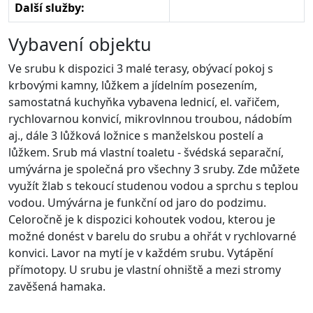
Další služby:
Vybavení objektu
Ve srubu k dispozici 3 malé terasy, obývací pokoj s
krbovými kamny, lůžkem a jídelním posezením,
samostatná kuchyňka vybavena lednicí, el. vařičem,
rychlovarnou konvicí, mikrovlnnou troubou, nádobím
aj., dále 3 lůžková ložnice s manželskou postelí a
lůžkem. Srub má vlastní toaletu - švédská separační,
umývárna je společná pro všechny 3 sruby. Zde můžete
využít žlab s tekoucí studenou vodou a sprchu s teplou
vodou. Umývárna je funkční od jaro do podzimu.
Celoročně je k dispozici kohoutek vodou, kterou je
možné donést v barelu do srubu a ohřát v rychlovarné
konvici. Lavor na mytí je v každém srubu. Vytápění
přímotopy. U srubu je vlastní ohniště a mezi stromy
zavěšená hamaka.