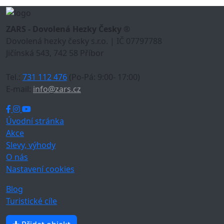
ZARS - Dovolená Hezky Česky ®
Dovolená hezky česky s.r.o. | IČ 07797788
Jičínská 543, 742 58 Příbor
Tel.:
731 112 476
(Po-Pá: 9:00- 17:00)
E-mail:
info@zars.cz
Úvodní stránka
Akce
Slevy, výhody
O nás
Nastavení cookies
Blog
Turistické cíle