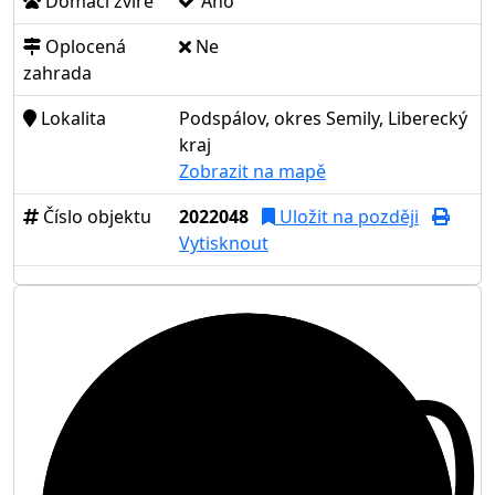
Domácí zvíře
Ano
Oplocená
Ne
zahrada
Lokalita
Podspálov, okres Semily, Liberecký
kraj
Zobrazit na mapě
Číslo objektu
2022048
Uložit na později
Vytisknout
10