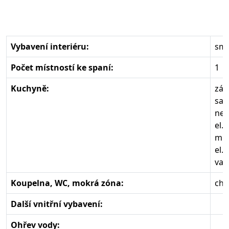
Vybavení interiéru:
smí
Počet místností ke spaní:
1
Kuchyně:
zák
sam
nen
el.
mik
el.
var
Koupelna, WC, mokrá zóna:
che
Další vnitřní vybavení:
Ohřev vody: