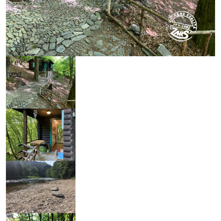
prev
next