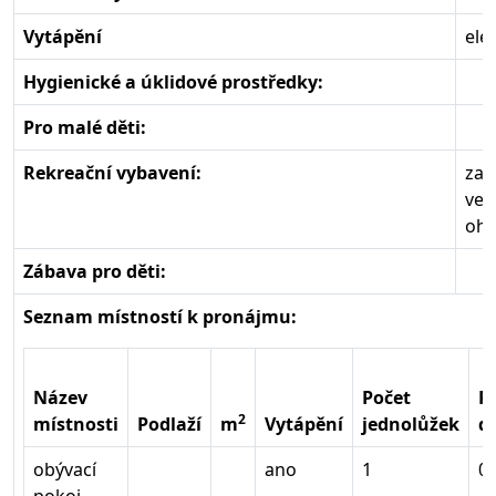
Vytápění
ele
Hygienické a úklidové prostředky:
Pro malé děti:
Rekreační vybavení:
zas
ven
ohn
Zábava pro děti:
Seznam místností k pronájmu:
Název
Počet
P
2
místnosti
Podlaží
m
Vytápění
jednolůžek
d
obývací
ano
1
0