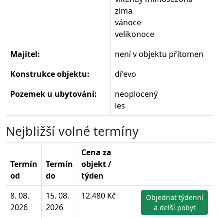
zima
vánoce
velikonoce
Majitel:
není v objektu přítomen
Konstrukce objektu:
dřevo
Pozemek u ubytování:
neoplocený
les
Nejbližší volné termíny
Cena za
Termín
Termín
objekt /
od
do
týden
8. 08.
15. 08.
12.480 Kč
Objednat týdenní
2026
2026
a delší pobyt