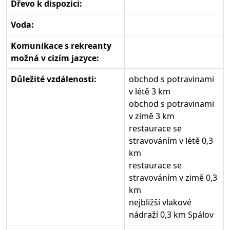
Dřevo k dispozici:
Voda:
Komunikace s rekreanty
možná v cizím jazyce:
Důležité vzdálenosti:
obchod s potravinami
v létě 3 km
obchod s potravinami
v zimě 3 km
restaurace se
stravováním v létě 0,3
km
restaurace se
stravováním v zimě 0,3
km
nejbližší vlakové
nádraží 0,3 km Spálov