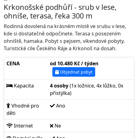
Krkonošské podhůří - srub v lese,
ohniše, terasa, řeka 300 m
Rodinná dovolená na krásném místě ve srubu v lese,
kde si dostatečně odpočinete. Terasa s posezením
ohniště, hamaka. Pobyt s pejsem, víkendové pobyty.
Turistické cíle Českého Ráje a Krkonoš na dosah.
CENA
od 10.480 Kč / týden
Objednat pobyt
Kapacita
4 osoby
(1x ložnice, 4x lůžko, 0x
přistýlka)
Vhodné pro
Ano
děti
Internet
Ne