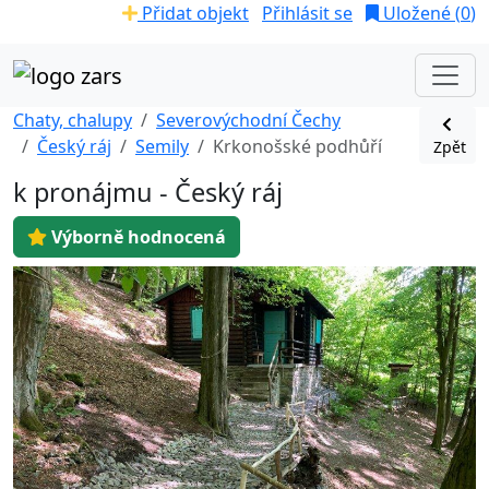
Přidat objekt
Přihlásit se
Uložené (
0
)
Chaty, chalupy
Severovýchodní Čechy
Český ráj
Semily
Krkonošské podhůří
Zpět
k pronájmu - Český ráj
Výborně hodnocená