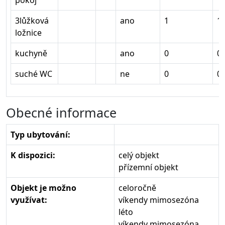
pokoj
3lůžková
ano
1
1
ložnice
kuchyně
ano
0
0
suché WC
ne
0
0
Obecné informace
Typ ubytování:
K dispozici:
celý objekt
přízemní objekt
Objekt je možno
celoročně
využívat:
víkendy mimosezóna
léto
víkendy mimosezóna