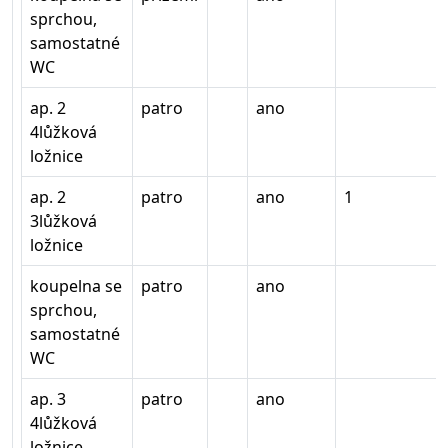
sprchou,
samostatné
WC
ap. 2
patro
ano
4lůžková
ložnice
ap. 2
patro
ano
1
3lůžková
ložnice
koupelna se
patro
ano
sprchou,
samostatné
WC
ap. 3
patro
ano
4lůžková
ložnice