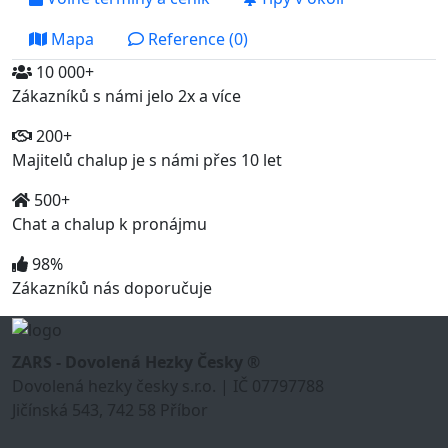
Mapa
Reference (0)
10 000+
Zákazníků s námi jelo 2x a více
200+
Majitelů chalup je s námi přes 10 let
500+
Chat a chalup k pronájmu
98%
Zákazníků nás doporučuje
ZARS - Dovolená Hezky Česky ®
Dovolená hezky česky s.r.o. | IČ 07797788
Jičínská 543, 742 58 Příbor