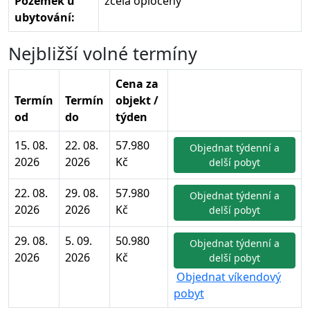
Pozemek u
zcela oplocený
ubytování:
Nejbližší volné termíny
Cena za
Termín
Termín
objekt /
od
do
týden
15. 08.
22. 08.
57.980
Objednat týdenní a
2026
2026
Kč
delší pobyt
22. 08.
29. 08.
57.980
Objednat týdenní a
2026
2026
Kč
delší pobyt
29. 08.
5. 09.
50.980
Objednat týdenní a
2026
2026
Kč
delší pobyt
Objednat víkendový
pobyt