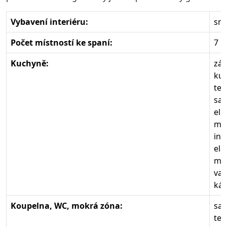
Vybavení interiéru:
sm
Počet místností ke spaní:
7
Kuchyně:
zák
kuc
tep
sam
el.
mik
ind
el.
my
var
káv
Koupelna, WC, mokrá zóna:
sam
tep