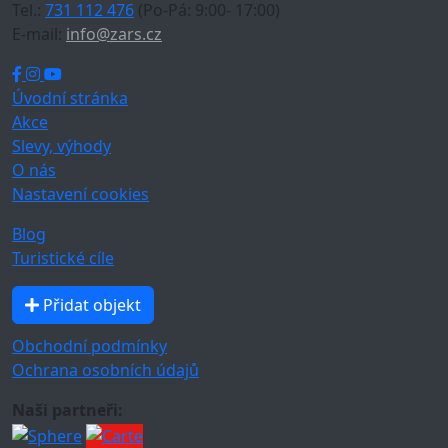
Tel.:
731 112 476
(Po-Pá: 9:00- 17:00)
E-mail:
info@zars.cz
Úvodní stránka
Akce
Slevy, výhody
O nás
Nastavení cookies
Blog
Turistické cíle
Přidat objekt
Obchodní podmínky
Ochrana osobních údajů
Naši partneři: