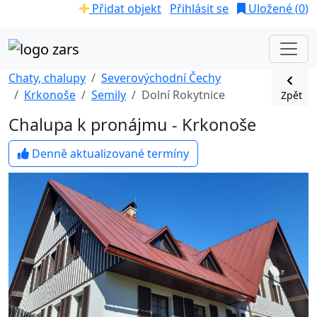
Přidat objekt
Přihlásit se
Uložené (
0
)
Chaty, chalupy
Severovýchodní Čechy
Krkonoše
Semily
Dolní Rokytnice
Zpět
Chalupa k pronájmu - Krkonoše
Denně aktualizované termíny