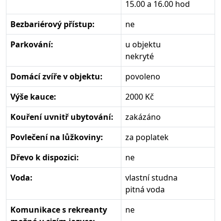
15.00 a 16.00 hod
Bezbariérový přístup:
ne
Parkování:
u objektu
nekryté
Domácí zvíře v objektu:
povoleno
Výše kauce:
2000 Kč
Kouření uvnitř ubytování:
zakázáno
Povlečení na lůžkoviny:
za poplatek
Dřevo k dispozici:
ne
Voda:
vlastní studna
pitná voda
Komunikace s rekreanty
ne