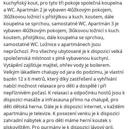
kuchyňský kout, pro tyto tři pokoje společná koupelna
a WC. Apartmán 2 je vybaven 4lůžkovým pokojem,
3lůžkovou ložnicí s přístýlkou a kuch. koutem, dále
koupelna se sprchou, samostatné WC. Apartmán 3 je
vybaven 4lůžkovým pokojem, 3lůkovou ložnicí s kuch.
koutem, přistýlkou, dále koupelna se sprchou,
samostatné WC. Ložnice v apartmánech jsou
neprůchozí. Pro všechny ubytované je k dispozici velká
společenská místnost s plně vybavenou kuchyní.
Vytápění zajišťuje majitel, ohřev vody je boilerem.
Velkým lákadlem chalupy od jara do podzimu, je vlastní
bazén 12 x 6 metrů, který díky zastřešení a vyhřívání
nabízí možnost relaxace pro děti a dospělé i při
nepříznivém počasí. K relaxaci a odpočinku hostů jsou k
dispozici masáže a infrasauna přímo na chalupě, pro
děti dětská herna. Dále je k dispozici internet, v každém
apartmánu je televize. K posezení venku je k dispozici
zahradní nábytek a pro děti máme herní koutek s
pískovištěm. Pro gurmány je k dispozici lávový gril.