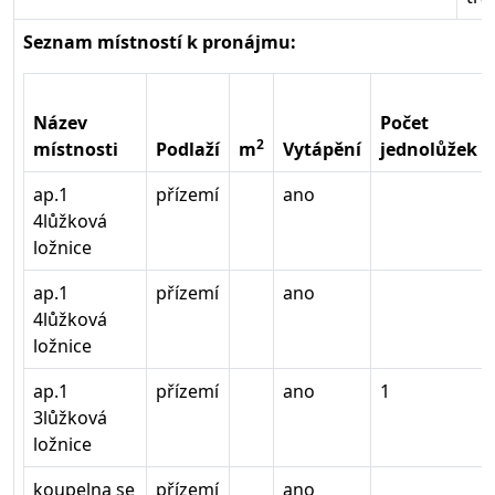
Seznam místností k pronájmu:
Název
Počet
2
místnosti
Podlaží
m
Vytápění
jednolůžek
ap.1
přízemí
ano
4lůžková
ložnice
ap.1
přízemí
ano
4lůžková
ložnice
ap.1
přízemí
ano
1
3lůžková
ložnice
koupelna se
přízemí
ano