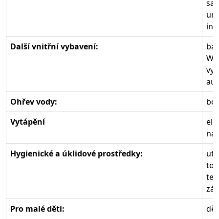
sam
um
inf
Další vnitřní vybavení:
bar
Wif
vys
aut
Ohřev vody:
boi
Vytápění
ele
na 
Hygienické a úklidové prostředky:
utě
toa
tek
zák
Pro malé děti:
dět