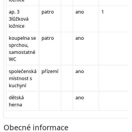
ap. 3
patro
ano
1
3lůžková
ložnice
koupelna se
patro
ano
sprchou,
samostatné
WC
společenská
přízemí
ano
místnost s
kuchyní
dětská
ano
herna
Obecné informace