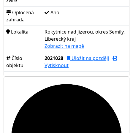
zvíře
Oplocená
Ano
zahrada
Lokalita
Rokytnice nad Jizerou, okres Semily,
Liberecký kraj
Zobrazit na mapě
Číslo
2021028
Uložit na později
objektu
Vytisknout
