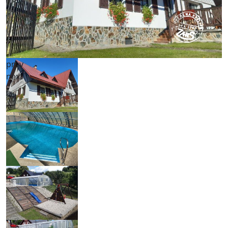
prev
next