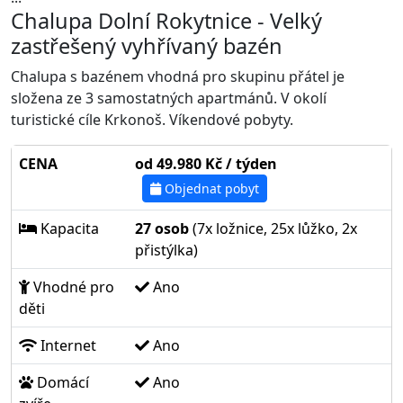
Chalupa Dolní Rokytnice - Velký
zastřešený vyhřívaný bazén
Chalupa s bazénem vhodná pro skupinu přátel je
složena ze 3 samostatných apartmánů. V okolí
turistické cíle Krkonoš. Víkendové pobyty.
CENA
od 49.980 Kč / týden
Objednat pobyt
Kapacita
27 osob
(7x ložnice, 25x lůžko, 2x
přistýlka)
Vhodné pro
Ano
děti
Internet
Ano
Domácí
Ano