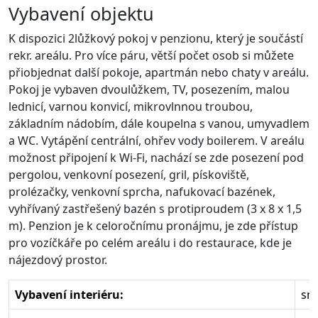
Vybavení objektu
K dispozici 2lůžkový pokoj v penzionu, který je součástí
rekr. areálu. Pro více páru, větší počet osob si můžete
přiobjednat další pokoje, apartmán nebo chaty v areálu.
Pokoj je vybaven dvoulůžkem, TV, posezením, malou
lednicí, varnou konvicí, mikrovlnnou troubou,
základním nádobím, dále koupelna s vanou, umyvadlem
a WC. Vytápění centrální, ohřev vody boilerem. V areálu
možnost připojení k Wi-Fi, nachází se zde posezení pod
pergolou, venkovní posezení, gril, pískoviště,
prolézačky, venkovní sprcha, nafukovací bazének,
vyhřívaný zastřešený bazén s protiproudem (3 x 8 x 1,5
m). Penzion je k celoročnímu pronájmu, je zde přístup
pro vozíčkáře po celém areálu i do restaurace, kde je
nájezdový prostor.
Vybavení interiéru:
sm