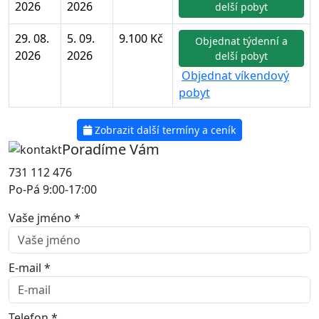
2026
2026
delší pobyt
29. 08.
5. 09.
9.100 Kč
Objednat týdenní a
2026
2026
delší pobyt
Objednat víkendový
pobyt
Zobrazit další termíny a ceník
Poradíme Vám
731 112 476
Po-Pá 9:00-17:00
Vaše jméno *
E-mail *
Telefon *