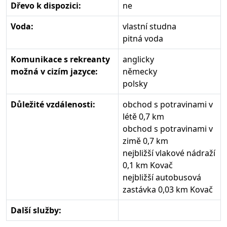
Dřevo k dispozici:
ne
Voda:
vlastní studna
pitná voda
Komunikace s rekreanty
anglicky
možná v cizím jazyce:
německy
polsky
Důležité vzdálenosti:
obchod s potravinami v
létě 0,7 km
obchod s potravinami v
zimě 0,7 km
nejbližší vlakové nádraží
0,1 km Kovač
nejbližší autobusová
zastávka 0,03 km Kovač
Další služby: