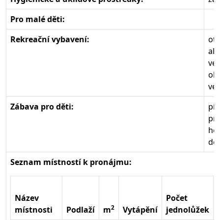
Pro malé děti:
Rekreační vybavení:
ote
al
ven
oh
ve
Zábava pro děti:
pís
pr
ho
dě
Seznam místností k pronájmu:
Název
Počet
2
místnosti
Podlaží
m
Vytápění
jednolůžek