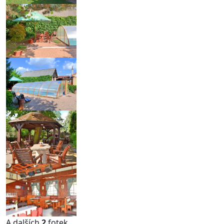
A dalších
2
fotek ...