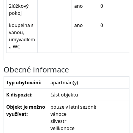
2lůžkový
ano
0
pokoj
koupelna s
ano
0
vanou,
umyvadlem
a WC
Obecné informace
Typ ubytování:
apartmán(y)
K dispozici:
část objektu
Objekt je možno
pouze v letní sezóně
využívat:
vánoce
silvestr
velikonoce