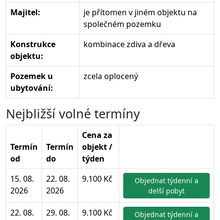
Majitel:
je přítomen v jiném objektu na
společném pozemku
Konstrukce
kombinace zdiva a dřeva
objektu:
Pozemek u
zcela oplocený
ubytování:
Nejbližší volné termíny
Cena za
Termín
Termín
objekt /
od
do
týden
15. 08.
22. 08.
9.100 Kč
Objednat týdenní a
2026
2026
delší pobyt
22. 08.
29. 08.
9.100 Kč
Objednat týdenní a