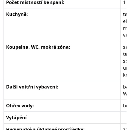
Počet místností ke spaní:
1
Kuchyně:
tep
el.
mi
va
Koupelna, WC, mokrá zóna:
sa
tep
spl
um
ko
Další vnitřní vybavení:
ba
Wif
Ohřev vody:
boi
Vytápění
Hygienické a úklidové prostředky:
zák