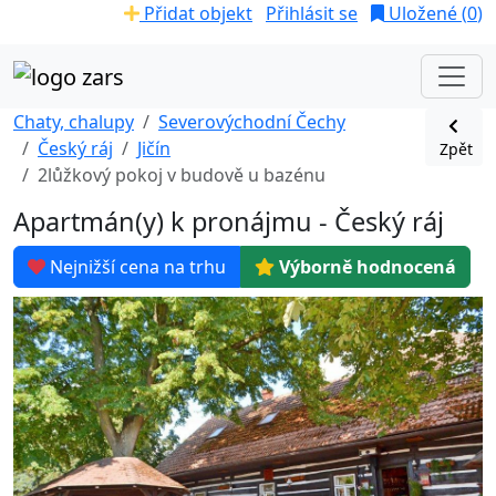
Přidat objekt
Přihlásit se
Uložené (
0
)
Chaty, chalupy
Severovýchodní Čechy
Český ráj
Jičín
Zpět
2lůžkový pokoj v budově u bazénu
Apartmán(y) k pronájmu - Český ráj
Nejnižší cena na trhu
Výborně hodnocená