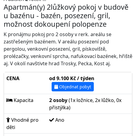
Apartmán(y) 2lůžkový pokoj v budově
u bazénu - bazén, posezení, gril,
možnost dokoupení polopenze
K pronájmu pokoj pro 2 osoby v rerk. areálu se
zastřešeným bazénem. V areálu posezení pod
pergolou, venkovní posezení, gril, pískoviště,
prolézačky, venkovní sprcha, nafukovací bazének, hřiště
aj. V okolí navštivte hrad Trosky, Pecka, Kost aj.
CENA
od 9.100 Kč / týden
Objednat pobyt
Kapacita
2 osoby
(1x ložnice, 2x lůžko, 0x
přistýlka)
Vhodné pro
Ano
děti