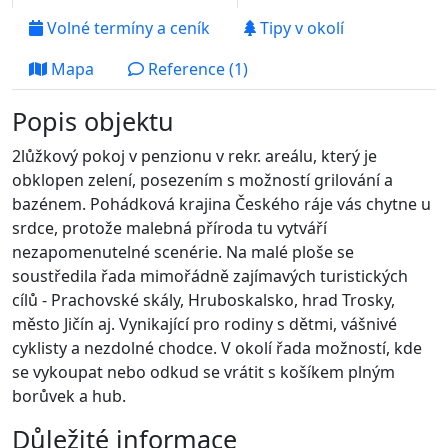
Volné termíny a ceník
Tipy v okolí
Mapa
Reference (1)
Popis objektu
2lůžkový pokoj v penzionu v rekr. areálu, který je
obklopen zelení, posezením s možností grilování a
bazénem. Pohádková krajina Českého ráje vás chytne u
srdce, protože malebná příroda tu vytváří
nezapomenutelné scenérie. Na malé ploše se
soustředila řada mimořádně zajímavých turistických
cílů - Prachovské skály, Hruboskalsko, hrad Trosky,
město Jičín aj. Vynikající pro rodiny s dětmi, vášnivé
cyklisty a nezdolné chodce. V okolí řada možností, kde
se vykoupat nebo odkud se vrátit s košíkem plným
borůvek a hub.
Důležité informace