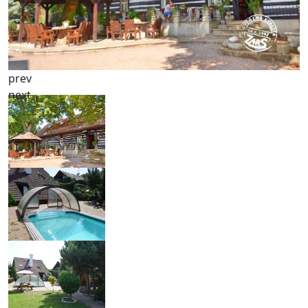
prev
next