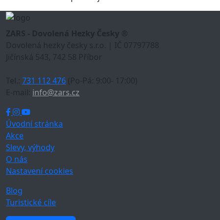
ZARS - Dovolená Hezky Česky ®
Dovolená hezky česky s.r.o. | IČ 07797788
Jičínská 543, 742 58 Příbor
Tel.:
731 112 476
(Po-Pá: 9:00- 17:00)
E-mail:
info@zars.cz
Úvodní stránka
Akce
Slevy, výhody
O nás
Nastavení cookies
Blog
Turistické cíle