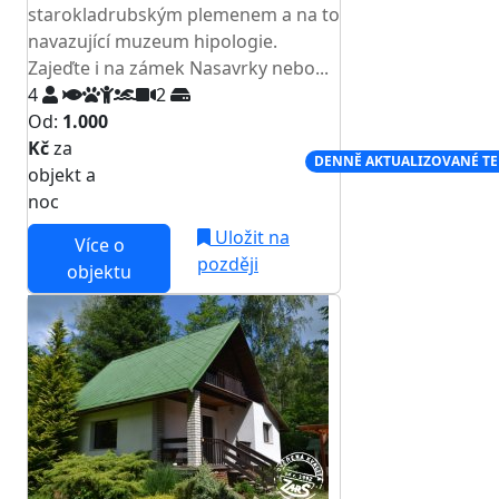
starokladrubským plemenem a na to
navazující muzeum hipologie.
Zajeďte i na zámek Nasavrky nebo...
4
2
Od:
1.000
Kč
za
NEJNIŽŠÍ CENA NA TRHU
DENNĚ AKTUALIZOVANÉ T
objekt a
noc
Uložit na
Více o
později
objektu