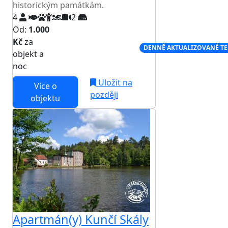
historickým památkám.
4
2
Od:
1.000
Kč
za
NEJNIŽŠÍ CENA NA TRHU
DENNĚ AKTUALIZOVANÉ T
objekt a
noc
Uložit na
Více o
později
objektu
Apartmán(y) Kunčí Skály