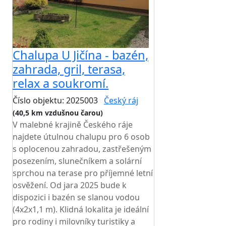
Chalupa U Jičína - bazén,
zahrada, gril, terasa,
relax a soukromí.
Číslo objektu: 2025003
Český ráj
(40,5 km vzdušnou čarou)
V malebné krajině Českého ráje
najdete útulnou chalupu pro 6 osob
s oplocenou zahradou, zastřešeným
posezením, slunečníkem a solární
sprchou na terase pro příjemné letní
osvěžení. Od jara 2025 bude k
dispozici i bazén se slanou vodou
(4x2x1,1 m). Klidná lokalita je ideální
pro rodiny i milovníky turistiky a