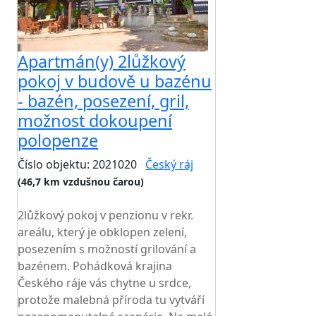
Apartmán(y) 2lůžkový
pokoj v budově u bazénu
- bazén, posezení, gril,
možnost dokoupení
polopenze
Číslo objektu: 2021020
Český ráj
(46,7 km vzdušnou čarou)
TOP HODNOCENÍ
2lůžkový pokoj v penzionu v rekr.
areálu, který je obklopen zelení,
posezením s možností grilování a
bazénem. Pohádková krajina
Českého ráje vás chytne u srdce,
protože malebná příroda tu vytváří