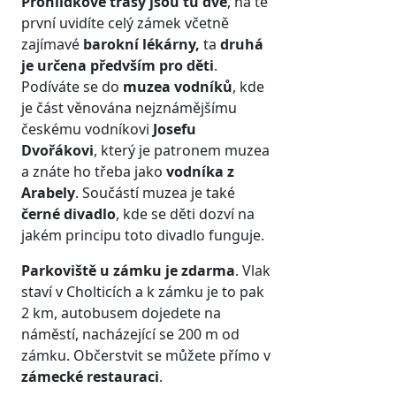
Prohlídkové trasy jsou tu dvě
, na té
první uvidíte celý zámek včetně
zajímavé
barokní lékárny,
ta
druhá
je určena předvším pro děti
.
Podíváte se do
muzea vodníků
, kde
je část věnována nejznámějšímu
českému vodníkovi
Josefu
Dvořákovi
, který je patronem muzea
a znáte ho třeba jako
vodníka z
Arabely
. Součástí muzea je také
černé divadlo
, kde se děti dozví na
jakém principu toto divadlo funguje.
Parkoviště u zámku je zdarma
. Vlak
staví v Cholticích a k zámku je to pak
2 km, autobusem dojedete na
náměstí, nacházející se 200 m od
zámku. Občerstvit se můžete přímo v
zámecké restauraci
.