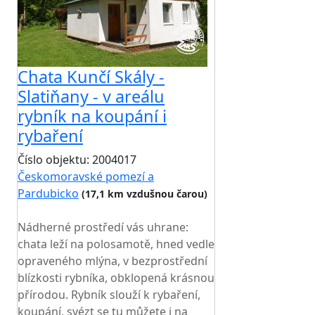
Chata Kunčí Skály -
Slatiňany - v areálu
rybník na koupání i
rybaření
Číslo objektu: 2004017
Českomoravské pomezí a
Pardubicko
(17,1 km vzdušnou čarou)
TOP HODNOCENÍ
Nádherné prostředí vás uhrane:
chata leží na polosamotě, hned vedle
opraveného mlýna, v bezprostřední
blízkosti rybníka, obklopená krásnou
přírodou. Rybník slouží k rybaření,
koupání, svézt se tu můžete i na