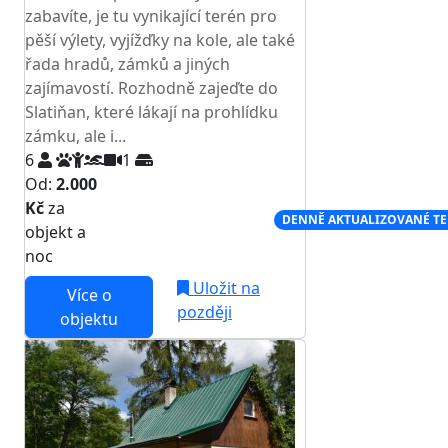
zabavíte, je tu vynikající terén pro
pěší výlety, vyjížďky na kole, ale také
řada hradů, zámků a jiných
zajímavostí. Rozhodně zajeďte do
Slatiňan, které lákají na prohlídku
zámku, ale i...
6
1
Od:
2.000
Kč
za
NEJNIŽŠÍ CENA NA TRHU
DENNĚ AKTUALIZOVANÉ T
objekt a
noc
Uložit na
Více o
později
objektu