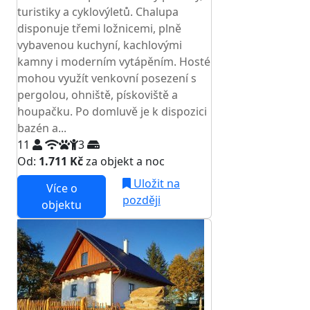
turistiky a cyklovýletů. Chalupa
disponuje třemi ložnicemi, plně
vybavenou kuchyní, kachlovými
kamny i moderním vytápěním. Hosté
mohou využít venkovní posezení s
pergolou, ohniště, pískoviště a
houpačku. Po domluvě je k dispozici
bazén a...
11
3
Od:
1.711 Kč
za objekt a noc
Uložit na
Více o
později
objektu