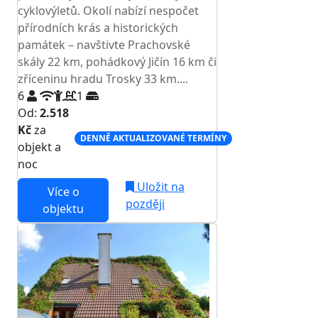
cyklovýletů. Okolí nabízí nespočet
přírodních krás a historických
památek – navštivte Prachovské
skály 22 km, pohádkový Jičín 16 km či
zříceninu hradu Trosky 33 km....
6
1
Od:
2.518
Kč
za
DENNĚ AKTUALIZOVANÉ TERMÍNY
objekt a
noc
Uložit na
Více o
později
objektu