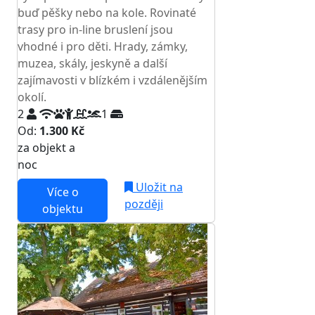
buď pěšky nebo na kole. Rovinaté
trasy pro in-line bruslení jsou
vhodné i pro děti. Hrady, zámky,
muzea, skály, jeskyně a další
zajímavosti v blízkém i vzdálenějším
okolí.
2
1
Od:
1.300 Kč
za objekt a
NEJNIŽŠÍ CENA NA TRHU
noc
Uložit na
Více o
později
objektu