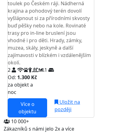
toulek po Českém ráji. Nádherná
krajina a pohodový terén dovolí
vyšlápnout si za přírodními skvosty
buď pěšky nebo na kole. Rovinaté
trasy pro in-line bruslení jsou
vhodné i pro děti. Hrady, zámky,
muzea, skály, jeskyně a další
zajímavosti v blízkém i vzdálenějším
okolí.
2
1
Od:
1.300 Kč
za objekt a
NEJNIŽŠÍ CENA NA TRHU
noc
Uložit na
Více o
později
objektu
10 000+
Zákazníků s námi jelo 2x a více