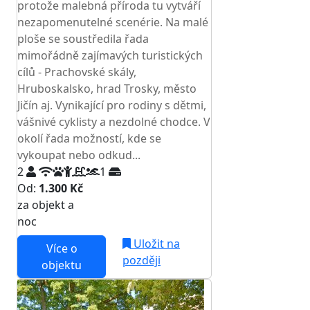
protože malebná příroda tu vytváří
nezapomenutelné scenérie. Na malé
ploše se soustředila řada
mimořádně zajímavých turistických
cílů - Prachovské skály,
Hruboskalsko, hrad Trosky, město
Jičín aj. Vynikající pro rodiny s dětmi,
vášnivé cyklisty a nezdolné chodce. V
okolí řada možností, kde se
vykoupat nebo odkud...
2
1
Od:
1.300 Kč
za objekt a
NEJNIŽŠÍ CENA NA TRHU
noc
Uložit na
Více o
později
objektu