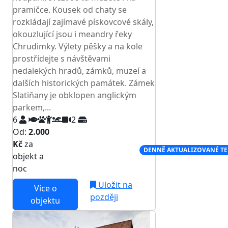
pramičce. Kousek od chaty se
rozkládají zajímavé pískovcové skály,
okouzlující jsou i meandry řeky
Chrudimky. Výlety pěšky a na kole
prostřídejte s návštěvami
nedalekých hradů, zámků, muzeí a
dalších historických památek. Zámek
Slatiňany je obklopen anglickým
parkem,...
6
2
Od:
2.000
Kč
za
NEJNIŽŠÍ CENA NA TRHU
DENNĚ AKTUALIZOVANÉ T
objekt a
noc
Uložit na
Více o
později
objektu