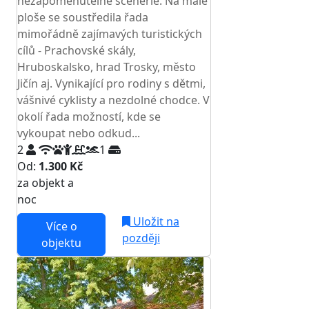
nezapomenutelné scenérie. Na malé
ploše se soustředila řada
mimořádně zajímavých turistických
cílů - Prachovské skály,
Hruboskalsko, hrad Trosky, město
Jičín aj. Vynikající pro rodiny s dětmi,
vášnivé cyklisty a nezdolné chodce. V
okolí řada možností, kde se
vykoupat nebo odkud...
2
1
Od:
1.300 Kč
za objekt a
NEJNIŽŠÍ CENA NA TRHU
noc
Uložit na
Více o
později
objektu