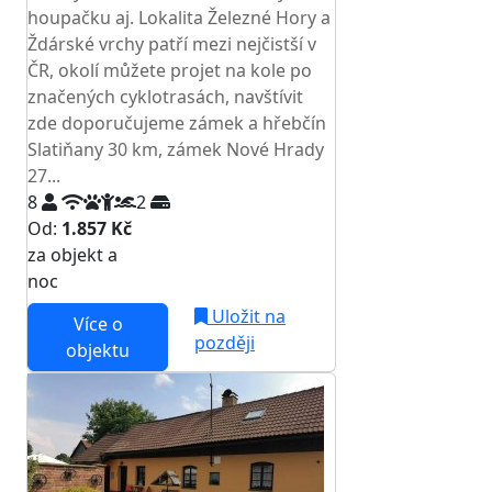
houpačku aj. Lokalita Železné Hory a
Ždárské vrchy patří mezi nejčistší v
ČR, okolí můžete projet na kole po
značených cyklotrasách, navštívit
zde doporučujeme zámek a hřebčín
Slatiňany 30 km, zámek Nové Hrady
27...
8
2
Od:
1.857 Kč
za objekt a
NEJNIŽŠÍ CENA NA TRHU
noc
Uložit na
Více o
později
objektu