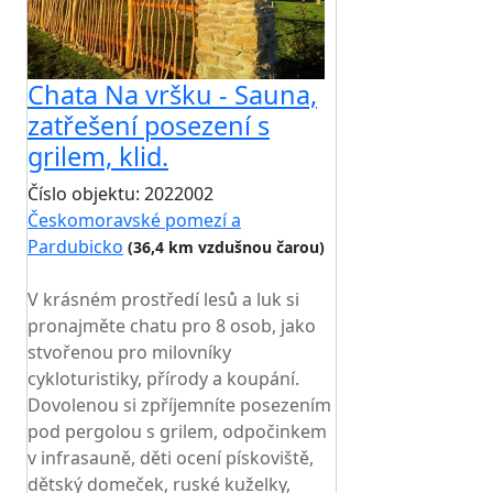
Chata Na vršku - Sauna,
zatřešení posezení s
grilem, klid.
Číslo objektu: 2022002
Českomoravské pomezí a
Pardubicko
(36,4 km vzdušnou čarou)
TOP HODNOCENÍ
V krásném prostředí lesů a luk si
pronajměte chatu pro 8 osob, jako
stvořenou pro milovníky
cykloturistiky, přírody a koupání.
Dovolenou si zpříjemníte posezením
pod pergolou s grilem, odpočinkem
v infrasauně, děti ocení pískoviště,
dětský domeček, ruské kuželky,