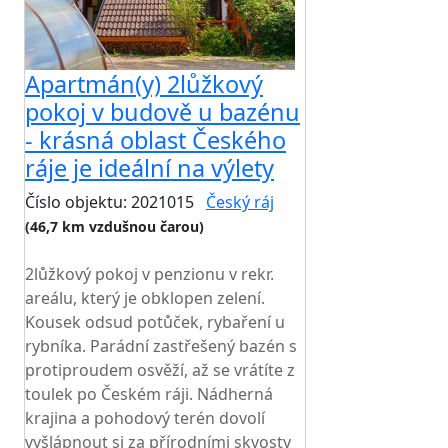
Apartmán(y) 2lůžkový
pokoj v budově u bazénu
- krásná oblast Českého
ráje je ideální na výlety
Číslo objektu: 2021015
Český ráj
(46,7 km vzdušnou čarou)
TOP HODNOCENÍ
2lůžkový pokoj v penzionu v rekr.
areálu, který je obklopen zelení.
Kousek odsud potůček, rybaření u
rybníka. Parádní zastřešený bazén s
protiproudem osvěží, až se vrátíte z
toulek po Českém ráji. Nádherná
krajina a pohodový terén dovolí
vyšlápnout si za přírodními skvosty