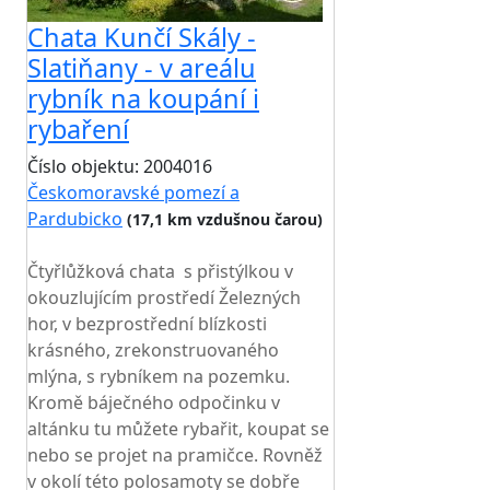
Chata Kunčí Skály -
Slatiňany - v areálu
rybník na koupání i
rybaření
Číslo objektu: 2004016
Českomoravské pomezí a
Pardubicko
(17,1 km vzdušnou čarou)
TOP HODNOCENÍ
Čtyřlůžková chata s přistýlkou v
okouzlujícím prostředí Železných
hor, v bezprostřední blízkosti
krásného, zrekonstruovaného
mlýna, s rybníkem na pozemku.
Kromě báječného odpočinku v
altánku tu můžete rybařit, koupat se
nebo se projet na pramičce. Rovněž
v okolí této polosamoty se dobře