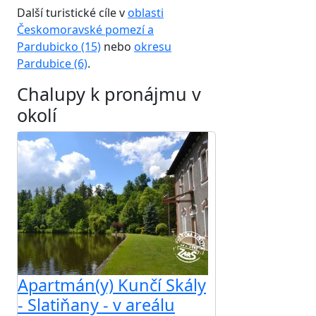
Další turistické cíle v
oblasti
Českomoravské pomezí a
Pardubicko (15)
nebo
okresu
Pardubice (6)
.
Chalupy k pronájmu v
okolí
Apartmán(y) Kunčí Skály
- Slatiňany - v areálu