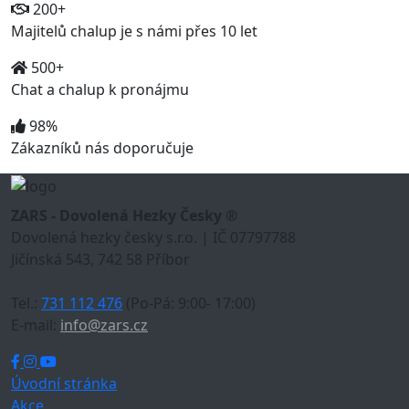
200+
Majitelů chalup je s námi přes 10 let
500+
Chat a chalup k pronájmu
98%
Zákazníků nás doporučuje
ZARS - Dovolená Hezky Česky ®
Dovolená hezky česky s.r.o. | IČ 07797788
Jičínská 543, 742 58 Příbor
Tel.:
731 112 476
(Po-Pá: 9:00- 17:00)
E-mail:
info@zars.cz
Úvodní stránka
Akce