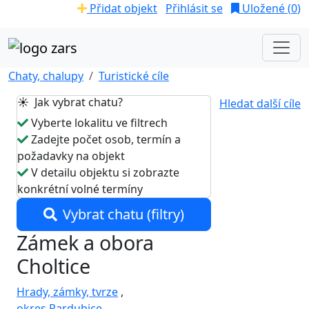
Přidat objekt
Přihlásit se
Uložené (
0
)
Chaty, chalupy
Turistické cíle
☀️ Jak vybrat chatu?
Hledat další cíle
Vyberte lokalitu ve filtrech
Zadejte počet osob, termín a
požadavky na objekt
V detailu objektu si zobrazte
konkrétní volné termíny
Vybrat chatu (filtry)
Zámek a obora
Choltice
Hrady, zámky, tvrze
,
okres Pardubice