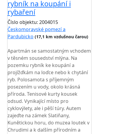
rybník na koupání i
rybaření
Číslo objektu: 2004015
Českomoravské pomezí a
Pardubicko
(17,1 km vzdušnou čarou)
TOP HODNOCENÍ
Apartmán se samostatným vchodem
v těsném sousedství mlýna. Na
pozemku rybník ke koupání a
projížďkám na loďce nebo k chytání
ryb. Polosamota s příjemným
posezením u vody, okolo krásná
příroda. Tenisové kurty kousek
odsud. Vynikající místo pro
cyklovýlety, ale i pěší túry. Autem
zajeďte na zámek Slatiňany,
Kunětickou horu, do muzea loutek v
Chrudimi a k dalším přírodním a