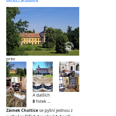
prev
next
A dalších
8
fotek ...
Zámek Choltice
se pyšní jednou z