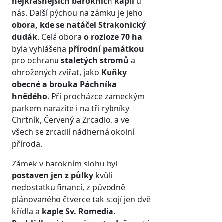
nejkrásnějších barokních kaplí
u
nás. Další pýchou na zámku je jeho
obora, kde se natáčel Strakonický
dudák
. Celá obora
o rozloze 70 ha
byla vyhlášena
přírodní památkou
pro ochranu
staletých stromů
a
ohrožených zvířat, jako
Kuňky
obecné a brouka Páchníka
hnědého
. Při procházce zámeckým
parkem narazíte i na tři rybníky
Chrtník, Červený a Zrcadlo, a ve
všech se zrcadlí nádherná okolní
příroda.
Zámek v barokním slohu byl
postaven jen z půlky
kvůli
nedostatku financí, z původně
plánovaného čtverce tak stojí jen dvě
křídla a
kaple Sv. Romedia
.