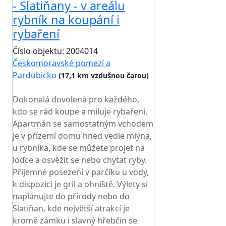
- Slatiňany - v areálu
rybník na koupání i
rybaření
Číslo objektu: 2004014
Českomoravské pomezí a
Pardubicko
(17,1 km vzdušnou čarou)
TOP HODNOCENÍ
Dokonalá dovolená pro každého,
kdo se rád koupe a miluje rybaření.
Apartmán se samostatným vchodem
je v přízemí domu hned vedle mlýna,
u rybníka, kde se můžete projet na
loďce a osvěžit se nebo chytat ryby.
Příjemné posezení v parčíku u vody,
k dispozici je gril a ohniště. Výlety si
naplánujte do přírody nebo do
Slatiňan, kde největší atrakcí je
kromě zámku i slavný hřebčín se