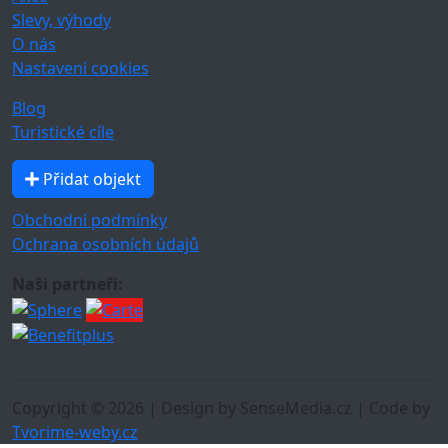
Slevy, výhody
O nás
Nastavení cookies
Blog
Turistické cíle
Přidat objekt
Obchodní podmínky
Ochrana osobních údajů
Naši partneři:
Copyright © 2026 | Design by SenseMedia.cz | Code by
Tvorime-weby.cz