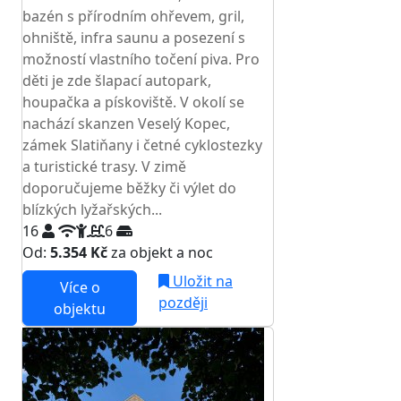
bazén s přírodním ohřevem, gril,
ohniště, infra saunu a posezení s
možností vlastního točení piva. Pro
děti je zde šlapací autopark,
houpačka a pískoviště. V okolí se
nachází skanzen Veselý Kopec,
zámek Slatiňany i četné cyklostezky
a turistické trasy. V zimě
doporučujeme běžky či výlet do
blízkých lyžařských...
16
6
Od:
5.354 Kč
za objekt a noc
Uložit na
Více o
později
objektu