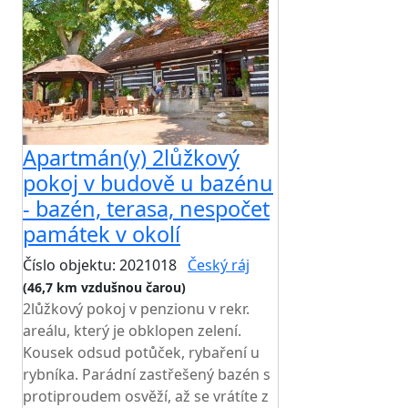
Apartmán(y) 2lůžkový
pokoj v budově u bazénu
- bazén, terasa, nespočet
památek v okolí
Číslo objektu: 2021018
Český ráj
(46,7 km vzdušnou čarou)
2lůžkový pokoj v penzionu v rekr.
areálu, který je obklopen zelení.
Kousek odsud potůček, rybaření u
rybníka. Parádní zastřešený bazén s
protiproudem osvěží, až se vrátíte z