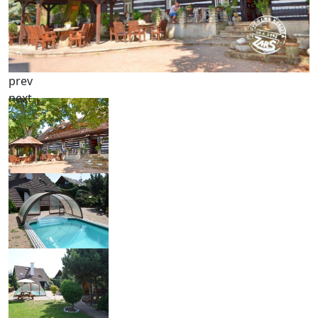
prev
next