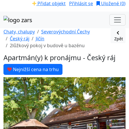
Přidat objekt
Přihlásit se
Uložené (
0
)
Chaty, chalupy
Severovýchodní Čechy
Český ráj
Jičín
Zpět
2lůžkový pokoj v budově u bazénu
Apartmán(y) k pronájmu - Český ráj
Nejnižší cena na trhu