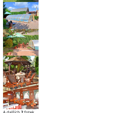
A dalších
2
fotek ...