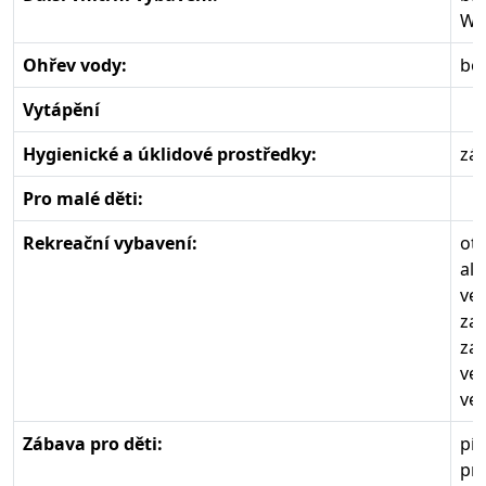
Wif
Ohřev vody:
boi
Vytápění
Hygienické a úklidové prostředky:
zák
Pro malé děti:
Rekreační vybavení:
ote
al
ve
zah
zah
ven
ve
Zábava pro děti:
pís
pr