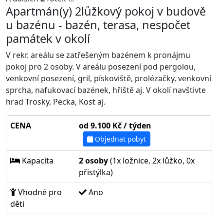
Apartmán(y) 2lůžkový pokoj v budově
u bazénu - bazén, terasa, nespočet
památek v okolí
V rekr. areálu se zatřešeným bazénem k pronájmu
pokoj pro 2 osoby. V areálu posezení pod pergolou,
venkovní posezení, gril, pískoviště, prolézačky, venkovní
sprcha, nafukovací bazének, hřiště aj. V okolí navštivte
hrad Trosky, Pecka, Kost aj.
CENA
od 9.100 Kč / týden
Objednat pobyt
Kapacita
2 osoby
(1x ložnice, 2x lůžko, 0x
přistýlka)
Vhodné pro
Ano
děti