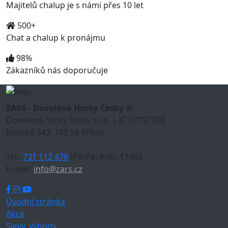
Majitelů chalup je s námi přes 10 let
500+
Chat a chalup k pronájmu
98%
Zákazníků nás doporučuje
ZARS - Dovolená Hezky Česky ®
Dovolená hezky česky s.r.o. | IČ 07797788
Jičínská 543, 742 58 Příbor
Tel.:
731 112 476
(Po-Pá: 9:00- 17:00)
E-mail:
info@zars.cz
Úvodní stránka
Akce
Slevy, výhody