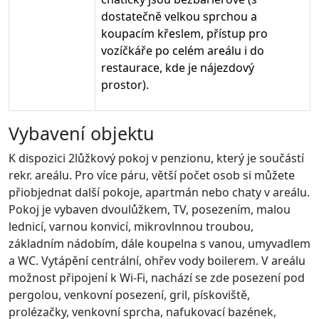
dostatečně velkou sprchou a
koupacím křeslem, přístup pro
vozíčkáře po celém areálu i do
restaurace, kde je nájezdový
prostor).
Vybavení objektu
K dispozici 2lůžkový pokoj v penzionu, který je součástí
rekr. areálu. Pro více páru, větší počet osob si můžete
přiobjednat další pokoje, apartmán nebo chaty v areálu.
Pokoj je vybaven dvoulůžkem, TV, posezením, malou
lednicí, varnou konvicí, mikrovlnnou troubou,
základním nádobím, dále koupelna s vanou, umyvadlem
a WC. Vytápění centrální, ohřev vody boilerem. V areálu
možnost připojení k Wi-Fi, nachází se zde posezení pod
pergolou, venkovní posezení, gril, pískoviště,
prolézačky, venkovní sprcha, nafukovací bazének,