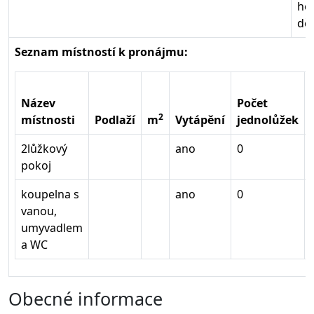
ho
dě
Seznam místností k pronájmu:
Název
Počet
2
místnosti
Podlaží
m
Vytápění
jednolůžek
2lůžkový
ano
0
pokoj
koupelna s
ano
0
vanou,
umyvadlem
a WC
Obecné informace