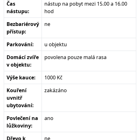
Čas
nástup na pobyt mezi 15.00 a 16.00
nástupu:
hod
Bezbariérový
ne
přístup:
Parkování:
u objektu
Domácí zvíře
povolena pouze malá rasa
v objektu:
Výše kauce:
1000 Kč
Kouření
zakázáno
uvnitř
ubytování:
Povlečení na
ano
lůžkoviny:
Dřevo k
ne