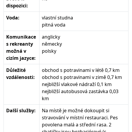
dispozici:
Voda:
vlastní studna
pitná voda
Komunikace
anglicky
s rekreanty
německy
možná v
polsky
cizím jazyce:
Důležité
obchod s potravinami v létě 0,7 km
vzdálenosti:
obchod s potravinami v zimě 0,7 km
nejbližší vlakové nádraží 0,1 km
nejbližší autobusová zastávka 0,03
km
Další služby:
Na místě je možné dokoupit si
stravování v místní restauraci. Pes
povolena malá a střední rasa. 2
chatičky jsou bezbariérové (s