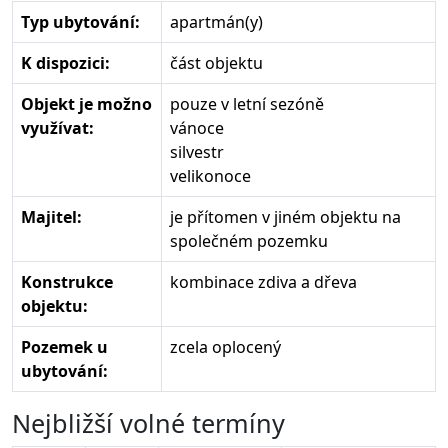
Typ ubytování:
apartmán(y)
K dispozici:
část objektu
Objekt je možno
pouze v letní sezóně
využívat:
vánoce
silvestr
velikonoce
Majitel:
je přítomen v jiném objektu na
společném pozemku
Konstrukce
kombinace zdiva a dřeva
objektu:
Pozemek u
zcela oplocený
ubytování:
Nejbližší volné termíny