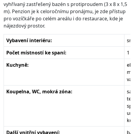
vyhřívaný zastřešený bazén s protiproudem (3 x 8 x 1,5
m). Penzion je k celoročnímu pronájmu, je zde přístup
pro vozíčkáře po celém areálu i do restaurace, kde je
nájezdový prostor.
Vybavení interiéru:
sm
Počet místností ke spaní:
1
Kuchyně:
el.
mi
va
Koupelna, WC, mokrá zóna:
sa
tep
spl
um
ko
Další vnitřní vybavení:
ba