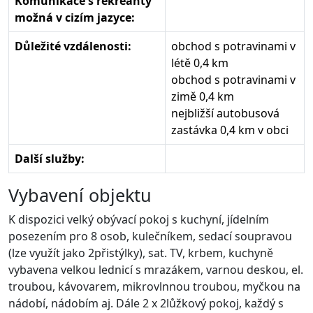
Komunikace s rekreanty
možná v cizím jazyce:
Důležité vzdálenosti:
obchod s potravinami v
létě 0,4 km
obchod s potravinami v
zimě 0,4 km
nejbližší autobusová
zastávka 0,4 km v obci
Další služby:
Vybavení objektu
K dispozici velký obývací pokoj s kuchyní, jídelním
posezením pro 8 osob, kulečníkem, sedací soupravou
(lze využít jako 2přistýlky), sat. TV, krbem, kuchyně
vybavena velkou lednicí s mrazákem, varnou deskou, el.
troubou, kávovarem, mikrovlnnou troubou, myčkou na
nádobí, nádobím aj. Dále 2 x 2lůžkový pokoj, každý s