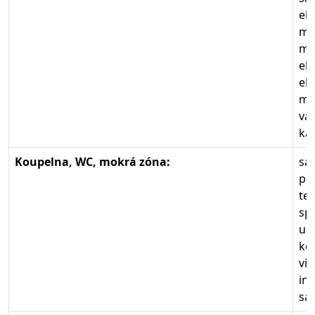
el.
mr
mi
el.
el
my
va
ká
Koupelna, WC, mokrá zóna:
sa
po
te
sp
um
ko
víř
in
sa