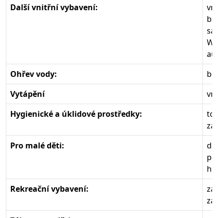
Další vnitřní vybavení:
vni
ba
sat
Wif
au
Ohřev vody:
boi
Vytápění
vni
Hygienické a úklidové prostředky:
toa
zá
Pro malé děti:
dět
po
he
Rekreační vybavení:
zah
zah