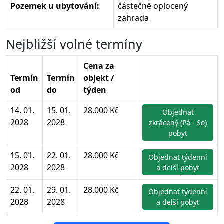
Pozemek u ubytování:
částečně oplocený
zahrada
Nejbližší volné termíny
Cena za
Termín
Termín
objekt /
od
do
týden
14. 01.
15. 01.
28.000 Kč
Objednat
2028
2028
zkrácený (Pá - So)
pobyt
15. 01.
22. 01.
28.000 Kč
Objednat týdenní
2028
2028
a delší pobyt
22. 01.
29. 01.
28.000 Kč
Objednat týdenní
2028
2028
a delší pobyt