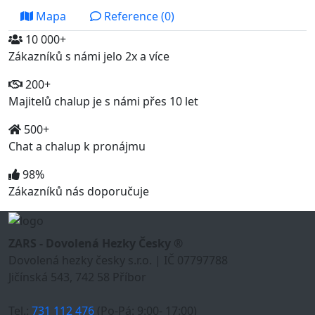
Mapa
Reference (0)
10 000+
Zákazníků s námi jelo 2x a více
200+
Majitelů chalup je s námi přes 10 let
500+
Chat a chalup k pronájmu
98%
Zákazníků nás doporučuje
ZARS - Dovolená Hezky Česky ®
Dovolená hezky česky s.r.o. | IČ 07797788
Jičínská 543, 742 58 Příbor
Tel.:
731 112 476
(Po-Pá: 9:00- 17:00)