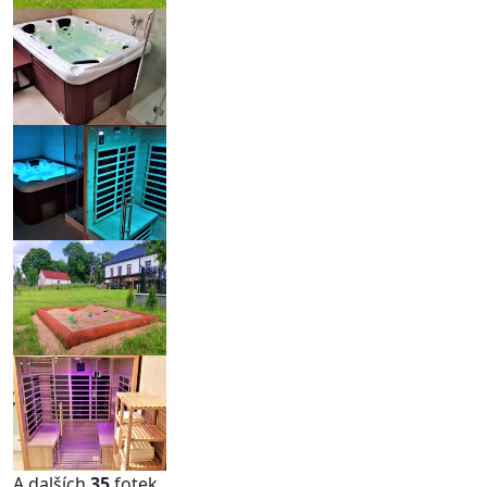
A dalších
35
fotek