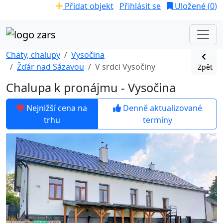
Přidat objekt
Přihlásit se
Uložené (
0
)
Chaty, chalupy
Vysočina
Žďár nad Sázavou
V srdci Vysočiny
Zpět
Chalupa k pronájmu - Vysočina
Nejnižší cena na
Denně aktualizované
trhu
termíny