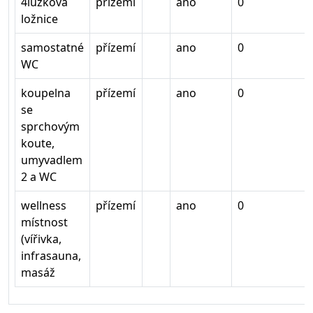
4lůžková
přízemí
ano
0
ložnice
samostatné
přízemí
ano
0
WC
koupelna
přízemí
ano
0
se
sprchovým
koute,
umyvadlem
2 a WC
wellness
přízemí
ano
0
místnost
(vířivka,
infrasauna,
masáž