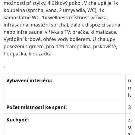
možností přistýlky, 4lůžkový pokoj. V chalupě je 1x
koupelna (sprcha, vana, 2 umyvadla, WC), 1x
samostatné WC, 1x wellness místnost (vířivka,
infrasauna, masážní sprcha), dále k dispozici sauna
nebo infra sauna, vířivka s TV, pračka, klimatizace.
Vytápění krbové, ohřev vody boilerem. U chalupy
posezení s grilem, pro děti trampolína, pískoviště,
houpačka, klouzačka.
.
Vybavení interiéru:
no
mo
lu
Počet místností ke spaní:
3
Kuchyně:
zá
te
sa