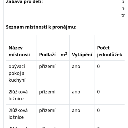
Zábava pro děti:
pís
ho
tr
Seznam místností k pronájmu:
Název
Počet
2
místnosti
Podlaží
m
Vytápění
jednolůžek
obývací
přízemí
ano
0
pokoj s
kuchyní
2lůžková
přízemí
ano
0
ložnice
2lůžková
přízemí
ano
0
ložnice