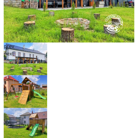
prev
next