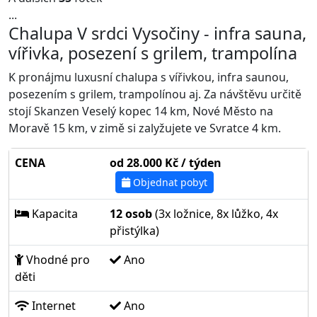
...
Chalupa V srdci Vysočiny - infra sauna,
vířivka, posezení s grilem, trampolína
K pronájmu luxusní chalupa s vířivkou, infra saunou,
posezením s grilem, trampolínou aj. Za návštěvu určitě
stojí Skanzen Veselý kopec 14 km, Nové Město na
Moravě 15 km, v zimě si zalyžujete ve Svratce 4 km.
CENA
od 28.000 Kč / týden
Objednat pobyt
Kapacita
12 osob
(3x ložnice, 8x lůžko, 4x
přistýlka)
Vhodné pro
Ano
děti
Internet
Ano