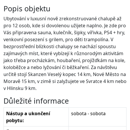
Popis objektu
Ubytování v luxusní nově zrekonstruované chalupě až
pro 12 osob, kde si dovolenou užijete naplno. Je zde pro
Vás připravena sauna, kulečník, šipky, vířivka, PS4 + hry,
venkovní posezení s grilem, pro děti trampolína. V
bezprostřední blízkosti chalupy se nachází spoustu
zajímavých míst, které vybízejí k různorodým aktivitám
jako třeba procházkám, houbaření, projížďkám na kole,
koloběžce a nebo lyžování či běžkaření. Za návštěvu
určitě stojí Skanzen Veselý kopec 14 km, Nové Město na
Moravě 15 km, v zimě si zalyžujete ve Svratce 4 km nebo
v Hlinsku 9 km.
Důležité informace
Nástup a ukončení
sobota - sobota
pobytu: