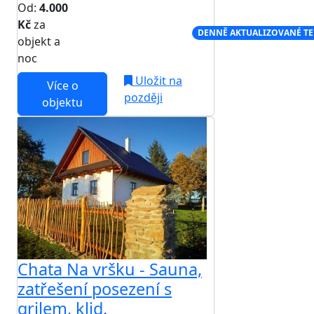
Od:
4.000
Kč
za
NEJNIŽŠÍ CENA NA TRHU
DENNĚ AKTUALIZOVANÉ T
objekt a
noc
Uložit na
Více o
později
objektu
Chata Na vršku - Sauna,
zatřešení posezení s
grilem, klid.