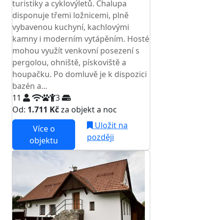
turistiky a cyklovýletů. Chalupa
disponuje třemi ložnicemi, plně
vybavenou kuchyní, kachlovými
kamny i moderním vytápěním. Hosté
mohou využít venkovní posezení s
pergolou, ohniště, pískoviště a
houpačku. Po domluvě je k dispozici
bazén a...
11
3
Od:
1.711 Kč
za objekt a noc
Uložit na
Více o
později
objektu