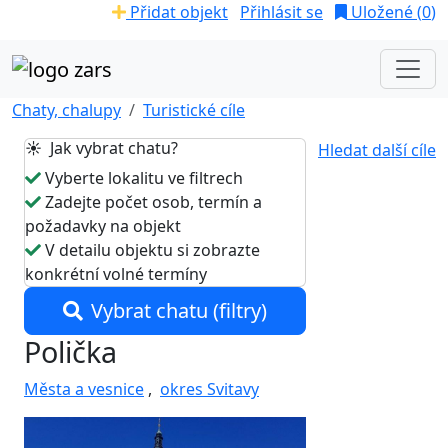
Přidat objekt
Přihlásit se
Uložené (
0
)
Chaty, chalupy
Turistické cíle
☀️ Jak vybrat chatu?
Hledat další cíle
Vyberte lokalitu ve filtrech
Zadejte počet osob, termín a
požadavky na objekt
V detailu objektu si zobrazte
konkrétní volné termíny
Vybrat chatu (filtry)
Polička
Města a vesnice
,
okres Svitavy