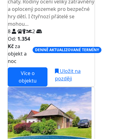
chaty. Rodiny ocení veliký zatravněný
a oplocený pozemek pro bezpečné
hry dětí. I čtyřnozí přátelé se
mohou...
8
2
Od:
1.354
Kč
za
DENNĚ AKTUALIZOVANÉ TERMÍNY
objekt a
noc
Uložit na
Více o
později
objektu