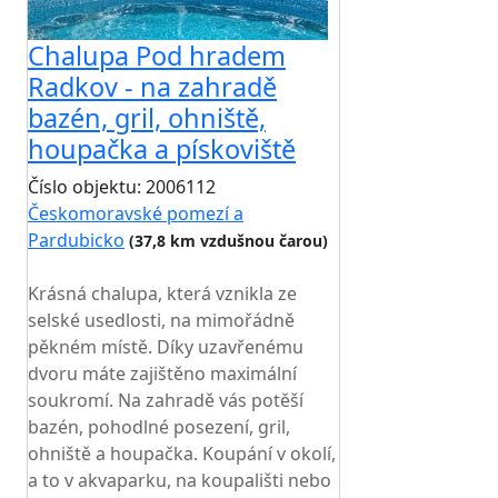
Chalupa Pod hradem
Radkov - na zahradě
bazén, gril, ohniště,
houpačka a pískoviště
Číslo objektu: 2006112
Českomoravské pomezí a
Pardubicko
(37,8 km vzdušnou čarou)
TOP HODNOCENÍ
Krásná chalupa, která vznikla ze
selské usedlosti, na mimořádně
pěkném místě. Díky uzavřenému
dvoru máte zajištěno maximální
soukromí. Na zahradě vás potěší
bazén, pohodlné posezení, gril,
ohniště a houpačka. Koupání v okolí,
a to v akvaparku, na koupališti nebo