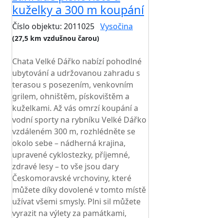
kuželky a 300 m koupání
Číslo objektu: 2011025
Vysočina
(27,5 km vzdušnou čarou)
TOP HODNOCENÍ
Chata Velké Dářko nabízí pohodlné
ubytování a udržovanou zahradu s
terasou s posezením, venkovním
grilem, ohništěm, pískovištěm a
kuželkami. Až vás omrzí koupání a
vodní sporty na rybníku Velké Dářko
vzdáleném 300 m, rozhlédněte se
okolo sebe – nádherná krajina,
upravené cyklostezky, příjemné,
zdravé lesy – to vše jsou dary
Českomoravské vrchoviny, které
můžete díky dovolené v tomto místě
užívat všemi smysly. Plni sil můžete
vyrazit na výlety za památkami,