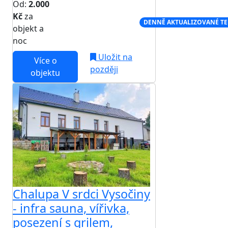
Od:
2.000
Kč
za
NEJNIŽŠÍ CENA NA TRHU
DENNĚ AKTUALIZOVANÉ T
objekt a
noc
Uložit na
Více o
později
objektu
Chalupa V srdci Vysočiny
- infra sauna, vířivka,
posezení s grilem,