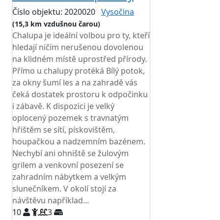
Číslo objektu: 2020020
Vysočina
(15,3 km vzdušnou čarou)
Chalupa je ideální volbou pro ty, kteří
hledají ničím nerušenou dovolenou
na klidném místě uprostřed přírody.
Přímo u chalupy protéká Bílý potok,
za okny šumí les a na zahradě vás
čeká dostatek prostoru k odpočinku
i zábavě. K dispozici je velký
oplocený pozemek s travnatým
hřištěm se sítí, pískovištěm,
houpačkou a nadzemním bazénem.
Nechybí ani ohniště se žulovým
grilem a venkovní posezení se
zahradním nábytkem a velkým
slunečníkem. V okolí stojí za
návštěvu například...
10
3