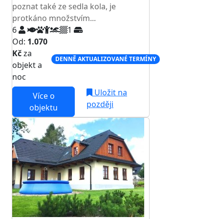
poznat také ze sedla kola, je
protkáno množstvím...
6
1
Od:
1.070
Kč
za
DENNĚ AKTUALIZOVANÉ TERMÍNY
objekt a
noc
Uložit na
Více o
později
objektu