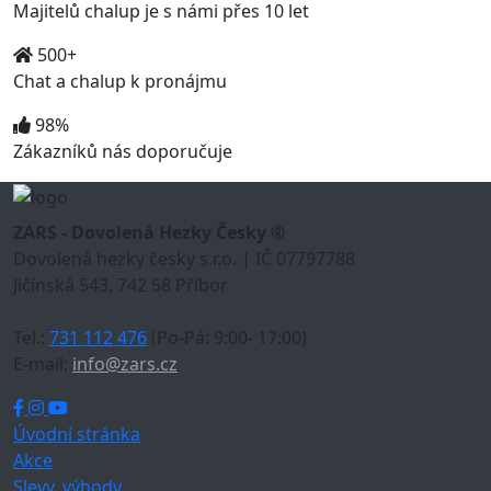
Majitelů chalup je s námi přes 10 let
500+
Chat a chalup k pronájmu
98%
Zákazníků nás doporučuje
ZARS - Dovolená Hezky Česky ®
Dovolená hezky česky s.r.o. | IČ 07797788
Jičínská 543, 742 58 Příbor
Tel.:
731 112 476
(Po-Pá: 9:00- 17:00)
E-mail:
info@zars.cz
Úvodní stránka
Akce
Slevy, výhody