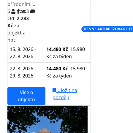
přírodními...
6
3
Od:
2.283
Kč
za
NEJNIŽŠÍ CENA NA TRHU
DENNĚ AKTUALIZOVANÉ T
objekt a
noc
15. 8. 2026 -
14.480 Kč
15.980
22. 8. 2026
Kč
za týden
22. 8. 2026 -
14.480 Kč
15.980
29. 8. 2026
Kč
za týden
Uložit na
Více o
později
objektu