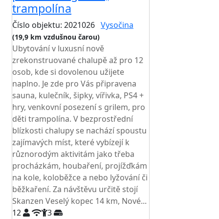
trampolína
Číslo objektu: 2021026
Vysočina
(19,9 km vzdušnou čarou)
Ubytování v luxusní nově
zrekonstruované chalupě až pro 12
osob, kde si dovolenou užijete
naplno. Je zde pro Vás připravena
sauna, kulečník, šipky, vířivka, PS4 +
hry, venkovní posezení s grilem, pro
děti trampolína. V bezprostřední
blízkosti chalupy se nachází spoustu
zajímavých míst, které vybízejí k
různorodým aktivitám jako třeba
procházkám, houbaření, projížďkám
na kole, koloběžce a nebo lyžování či
běžkaření. Za návštěvu určitě stojí
Skanzen Veselý kopec 14 km, Nové...
12
3