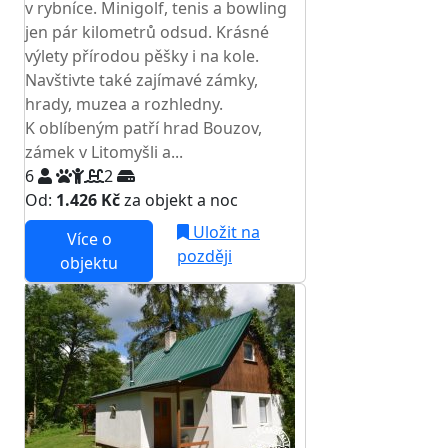
v rybníce. Minigolf, tenis a bowling
jen pár kilometrů odsud. Krásné
výlety přírodou pěšky i na kole.
Navštivte také zajímavé zámky,
hrady, muzea a rozhledny.
K oblíbeným patří hrad Bouzov,
zámek v Litomyšli a...
6
2
Od:
1.426 Kč
za objekt a noc
Uložit na
Více o
později
objektu