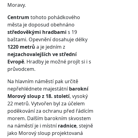
Moravy.
Centrum
tohoto pohádkového
města je doposud obehnáno
středověkými hradbami
s 19
baštami. Opevnění dosahuje délky
1220 metrů
a je jedním z
nejzachovalejších ve střední
Evropě
. Hradby je možné projít si i s
průvodcem.
Na hlavním náměstí pak určitě
nepřehlédnete majestátní
barokní
Morový sloup z 18. století
, vysoký
22 metrů. Vytvořen byl za účelem
poděkování za ochranu před řádícím
morem. Dalším barokním skvostem
na náměstí je i místní
radnice
, stejně
jako Morový sloup projektovaná