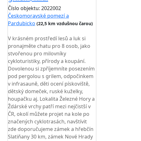
Číslo objektu: 2022002
Českomoravské pomezí a
Pardubicko
(22,5 km vzdušnou čarou)
TOP HODNOCENÍ
V krásném prostředí lesů a luk si
pronajměte chatu pro 8 osob, jako
stvořenou pro milovníky
cykloturistiky, přírody a koupání.
Dovolenou si zpříjemníte posezením
pod pergolou s grilem, odpočinkem
v infrasauně, děti ocení pískoviště,
dětský domeček, ruské kuželky,
houpačku aj. Lokalita Železné Hory a
Ždárské vrchy patří mezi nejčistší v
ČR, okolí můžete projet na kole po
značených cyklotrasách, navštívit
zde doporučujeme zámek a hřebčín
Slatiňany 30 km, zámek Nové Hrady