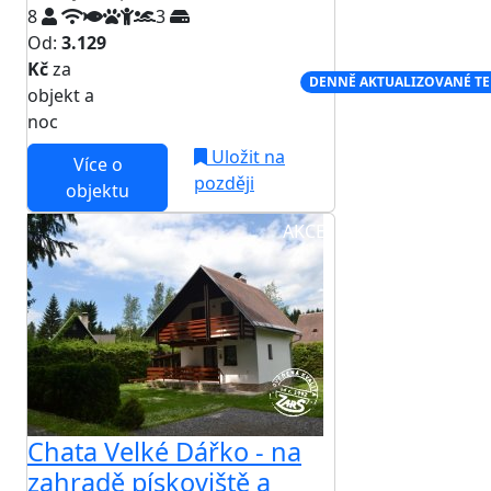
8
3
Od:
3.129
Kč
za
NEJNIŽŠÍ CENA NA TRHU
DENNĚ AKTUALIZOVANÉ T
objekt a
noc
Uložit na
Více o
později
objektu
AKCE
Chata Velké Dářko - na
zahradě pískoviště a