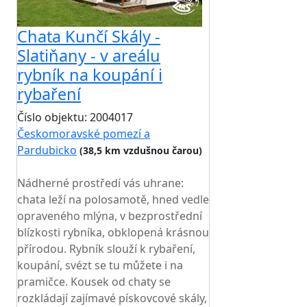
Chata Kunčí Skály -
Slatiňany - v areálu
rybník na koupání i
rybaření
Číslo objektu: 2004017
Českomoravské pomezí a
Pardubicko
(38,5 km vzdušnou čarou)
TOP HODNOCENÍ
Nádherné prostředí vás uhrane:
chata leží na polosamotě, hned vedle
opraveného mlýna, v bezprostřední
blízkosti rybníka, obklopená krásnou
přírodou. Rybník slouží k rybaření,
koupání, svézt se tu můžete i na
pramičce. Kousek od chaty se
rozkládají zajímavé pískovcové skály,