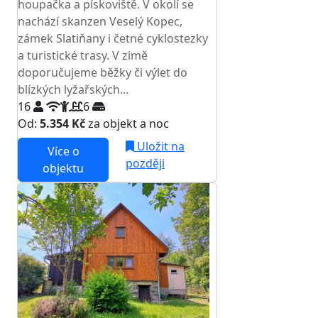
houpačka a pískoviště. V okolí se
nachází skanzen Veselý Kopec,
zámek Slatiňany i četné cyklostezky
a turistické trasy. V zimě
doporučujeme běžky či výlet do
blízkých lyžařských...
16
6
Od:
5.354 Kč
za objekt a noc
Uložit na
Více o
později
objektu