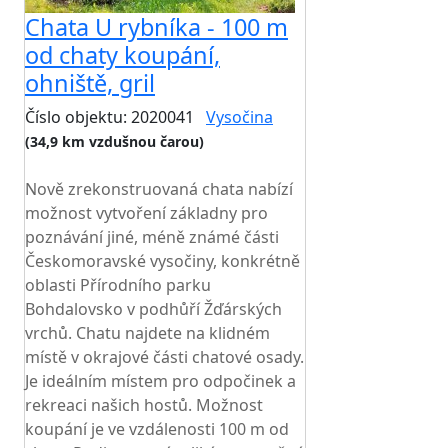
Chata U rybníka - 100 m
od chaty koupání,
ohniště, gril
Číslo objektu: 2020041
Vysočina
(34,9 km vzdušnou čarou)
TOP HODNOCENÍ
Nově zrekonstruovaná chata nabízí
možnost vytvoření základny pro
poznávání jiné, méně známé části
Českomoravské vysočiny, konkrétně
oblasti Přírodního parku
Bohdalovsko v podhůří Žďárských
vrchů. Chatu najdete na klidném
místě v okrajové části chatové osady.
Je ideálním místem pro odpočinek a
rekreaci našich hostů. Možnost
koupání je ve vzdálenosti 100 m od