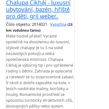
Chalupa Cikháj - luxusní
ubytování, bazén, hřiště
pro děti, gril weber..
Číslo objektu: 2014021
Vysočina
(23
km vzdušnou čarou)
Máte hodně přátel? Vyrazte
společně na dovolenou do luxusní,
stylové chalupy! Je tu 5 na sobě
nezávislých pokojů a velká
společenská místnost. Chalupa
Cikháj je výborný tip i pro spřátelené
rodiny s dětmi. Zahrada je oplocená
a ratolesti se tu stoprocentně zabaví.
V okolí si dobře zajezdíte na kole, v
lesích nasbíráte maliny, borůvky a
houby. Romantické prostředí se
spoustou turisticky atraktivních cílů,
dostupných pěšky nebo autem.