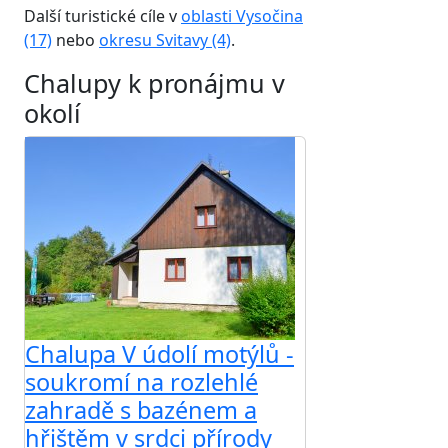
Další turistické cíle v
oblasti Vysočina
(17)
nebo
okresu Svitavy (4)
.
Chalupy k pronájmu v
okolí
Chalupa V údolí motýlů -
soukromí na rozlehlé
zahradě s bazénem a
hřištěm v srdci přírody