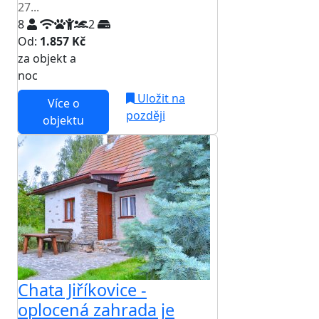
27...
8
2
Od:
1.857 Kč
za objekt a
NEJNIŽŠÍ CENA NA TRHU
noc
Uložit na
Více o
později
objektu
Chata Jiříkovice -
oplocená zahrada je