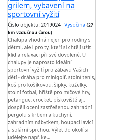
grilem, vybavení na
sportovní vyžití
Číslo objektu: 2019024
Vysočina
(27
km vzdušnou čarou)
TOP HODNOCENÍ
Chalupa vhodná nejen pro rodiny s
dětmi, ale i pro ty, kteří si chtějí užít
klid a relaxaci při své dovolené. U
chalupy je naprosto ideální
sportovní vyžití pro zábavu Vašich
dětí - dráha pro minigolf, stolní tenis,
koš pro košíkovou, šipky, kuželky,
stolní fotbal, hřiště pro míčové hry,
petangue, crocket, pískoviště aj.,
dospělí ocení zastřešenou zahradní
pergolu s krbem a kuchyní,
zahradním nábytkem, houpací lavicí
a solární sprchou. Výlet do okolí si
udělejte např. ke...