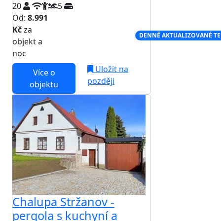
20
5
Od:
8.991
Kč
za
NEJNIŽŠÍ CENA NA TRHU
DENNĚ AKTUALIZOVANÉ T
objekt a
noc
Uložit na
Více o
později
objektu
Chalupa Stržanov -
pergola s kuchyní a