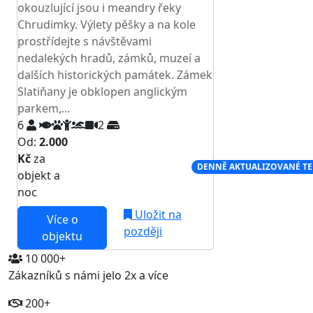
okouzlující jsou i meandry řeky
Chrudimky. Výlety pěšky a na kole
prostřídejte s návštěvami
nedalekých hradů, zámků, muzeí a
dalších historických památek. Zámek
Slatiňany je obklopen anglickým
parkem,...
6
2
Od:
2.000
Kč
za
NEJNIŽŠÍ CENA NA TRHU
DENNĚ AKTUALIZOVANÉ T
objekt a
noc
Uložit na
Více o
později
objektu
10 000+
Zákazníků s námi jelo 2x a více
200+