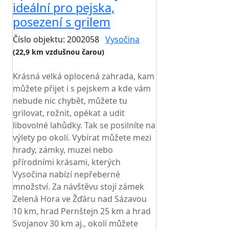
ideální pro pejska,
posezení s grilem
Číslo objektu: 2002058
Vysočina
(22,9 km vzdušnou čarou)
TOP HODNOCENÍ
Krásná velká oplocená zahrada, kam
můžete přijet i s pejskem a kde vám
nebude nic chybět, můžete tu
grilovat, rožnit, opékat a udit
libovolné lahůdky. Tak se posilníte na
výlety po okolí. Vybírat můžete mezi
hrady, zámky, muzei nebo
přírodními krásami, kterých
Vysočina nabízí nepřeberné
množství. Za návštěvu stojí zámek
Zelená Hora ve Žďáru nad Sázavou
10 km, hrad Pernštejn 25 km a hrad
Svojanov 30 km aj., okolí můžete