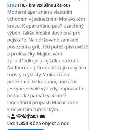
kras
(18,7 km vzdušnou čarou)
Moderní apartmán s vlastním
vchodem v jedinečném Moravském
krasu. K apartmánu patří uzavřený
výběh, takže ideální dovolená pro
pejskaře. Na udržované zahradě
posezení a gril, děti potěší pískoviště
a prolézačky. Majitel vám
zprostředkuje projížďku na koni.
Nádhernou přírodu křižují trasy pro
turisty i cyklisty. V okolí řada
příležitostí ke koupání, unikátní
jeskyně, skvělé výhledy, impozantní
historické památky. Kromě
legendární propasti Macocha se
k největším turistickým...
5
1
Od:
1.854 Kč
za objekt a noc