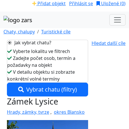
Přidat objekt
Přihlásit se
Uložené (
0
)
Chaty, chalupy
Turistické cíle
☀️ Jak vybrat chatu?
Hledat další cíle
Vyberte lokalitu ve filtrech
Zadejte počet osob, termín a
požadavky na objekt
V detailu objektu si zobrazte
konkrétní volné termíny
Vybrat chatu (filtry)
Zámek Lysice
Hrady, zámky, tvrze
,
okres Blansko