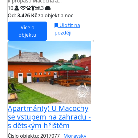
k propasti Macocha a...
10
3
Od:
3.426 Kč
za objekt a noc
Uložit na
Více o
později
objektu
Apartmán(y) U Macochy
se vstupem na zahradu -
s dětským hřištěm
Číslo objektu: 2017077
Moravský