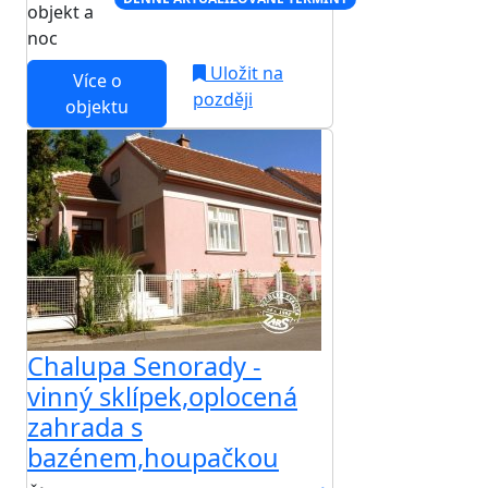
objekt a
noc
Uložit na
Více o
později
objektu
Chalupa Senorady -
vinný sklípek,oplocená
zahrada s
bazénem,houpačkou