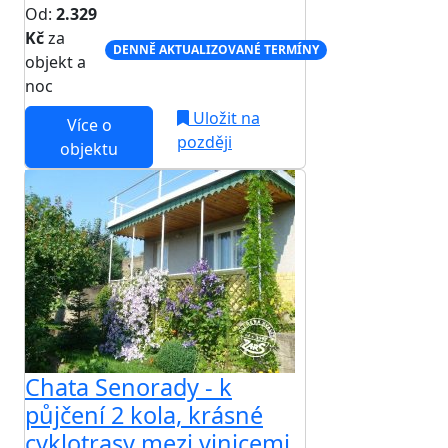
Od:
2.329
Kč
za
DENNĚ AKTUALIZOVANÉ TERMÍNY
objekt a
noc
Uložit na
Více o
později
objektu
Chata Senorady - k
půjčení 2 kola, krásné
cyklotrasy mezi vinicemi