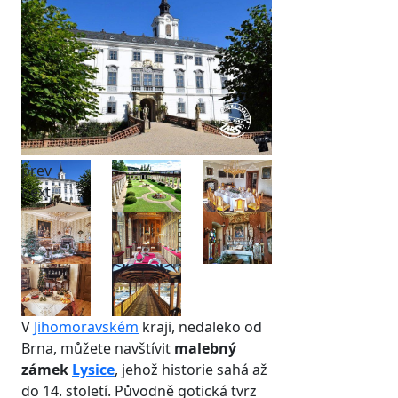
prev
next
V
Jihomoravském
kraji, nedaleko od
Brna, můžete navštívit
malebný
zámek
Lysice
, jehož historie sahá až
do 14. století. Původně gotická tvrz