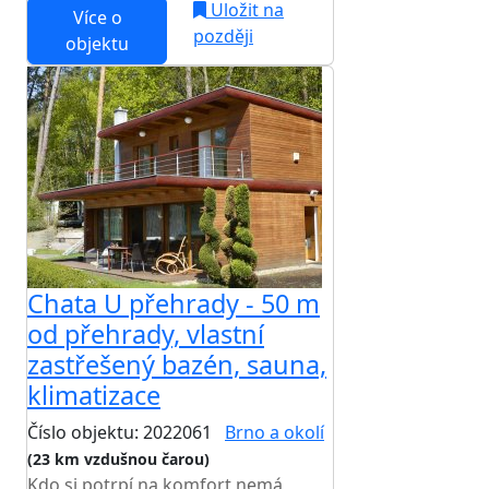
Uložit na
Více o
později
objektu
Chata U přehrady - 50 m
od přehrady, vlastní
zastřešený bazén, sauna,
klimatizace
Číslo objektu: 2022061
Brno a okolí
(23 km vzdušnou čarou)
Kdo si potrpí na komfort nemá