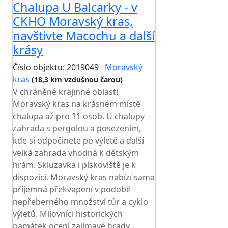
Chalupa U Balcarky - v
CKHO Moravský kras,
navštivte Macochu a další
krásy
Číslo objektu: 2019049
Moravský
kras
(18,3 km vzdušnou čarou)
V chráněné krajinné oblasti
Moravský kras na krásném místě
chalupa až pro 11 osob. U chalupy
zahrada s pergolou a posezením,
kde si odpočinete po výletě a další
velká zahrada vhodná k dětským
hrám. Skluzavka i pískoviště je k
dispozici. Moravský kras nabízí sama
příjemná překvapení v podobě
nepřeberného množství túr a cyklo
výletů. Milovníci historických
památek ocení zajímavé hrady,