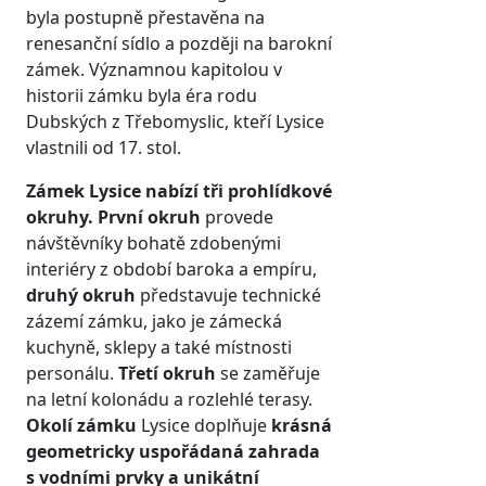
byla postupně přestavěna na
renesanční sídlo a později na barokní
zámek. Významnou kapitolou v
historii zámku byla éra rodu
Dubských z Třebomyslic, kteří Lysice
vlastnili od 17. stol.
Zámek Lysice nabízí tři prohlídkové
okruhy.
První okruh
provede
návštěvníky bohatě zdobenými
interiéry z období baroka a empíru,
druhý okruh
představuje technické
zázemí zámku, jako je zámecká
kuchyně, sklepy a také místnosti
personálu.
Třetí okruh
se zaměřuje
na letní kolonádu a rozlehlé terasy.
Okolí zámku
Lysice doplňuje
krásná
geometricky uspořádaná zahrada
s vodními prvky a unikátní