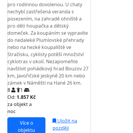
pro rodinnou dovolenou. U chaty
nechybí zastřešená veranda s
posezením, na zahradě ohniště a
pro děti houpačka a dětský
domeček. Za koupáním se vypravíte
do nedaleké Plumlovské přehrady
nebo na hezké koupaliště ve
Stražisku, cyklisty potěší množství
cyklotras v okolí. Nezapomeňte
navštívit pohádkový hrad Bouzov 27
km, Javořičské jeskyně 20 km nebo
zámek v Náměšti na Hané 26 km.
8
1
Od:
1.857 Kč
za objekt a
NEJNIŽŠÍ CENA NA TRHU
noc
Uložit na
Více o
později
objektu