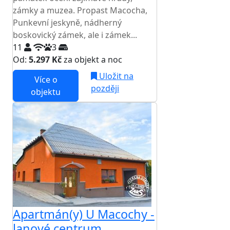
zámky a muzea. Propast Macocha,
Punkevní jeskyně, nádherný
boskovický zámek, ale i zámek...
11
3
Od:
5.297 Kč
za objekt a noc
Uložit na
Více o
později
objektu
Apartmán(y) U Macochy -
lanové centrum,