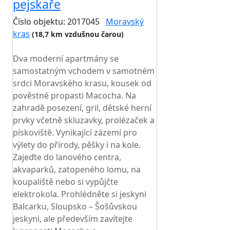
pejskaře
Číslo objektu: 2017045
Moravský
kras
(18,7 km vzdušnou čarou)
TOP HODNOCENÍ
Dva moderní apartmány se
samostatným vchodem v samotném
srdci Moravského krasu, kousek od
pověstné propasti Macocha. Na
zahradě posezení, gril, dětské herní
prvky včetně skluzavky, prolézaček a
pískoviště. Vynikající zázemí pro
výlety do přírody, pěšky i na kole.
Zajeďte do lanového centra,
akvaparků, zatopeného lomu, na
koupaliště nebo si vypůjčte
elektrokola. Prohlédněte si jeskyni
Balcarku, Sloupsko – Šošůvskou
jeskyni, ale především zavítejte