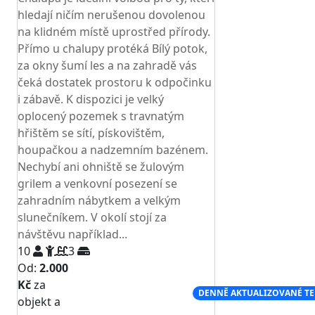
hledají ničím nerušenou dovolenou
na klidném místě uprostřed přírody.
Přímo u chalupy protéká Bílý potok,
za okny šumí les a na zahradě vás
čeká dostatek prostoru k odpočinku
i zábavě. K dispozici je velký
oplocený pozemek s travnatým
hřištěm se sítí, pískovištěm,
houpačkou a nadzemním bazénem.
Nechybí ani ohniště se žulovým
grilem a venkovní posezení se
zahradním nábytkem a velkým
slunečníkem. V okolí stojí za
návštěvu například...
10
3
Od:
2.000
Kč
za
NEJNIŽŠÍ CENA NA TRHU
DENNĚ AKTUALIZOVANÉ T
objekt a