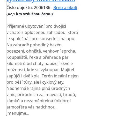
Číslo objektu: 2006136
Brno a okolí
(42,1 km vzdušnou čarou)
TOP HODNOCENÍ
Příjemné ubytování pro dvojici
v chatě s oplocenou zahradou, která
je společná i pro sousední chalupu.
Na zahradě pohodlný bazén,
posezení, ohniště, venkovní sprcha.
Koupaliště, řeka a přehrada pár
kilometrů od chaty nabízejí skvělé
možnosti, kde se vykoupat. Majitel
zapůjčí i dvě kola. Terén ideální nejen
pro pěší túry, ale i cyklovýlety.
Nádherná krajina plná úrodných
vinic, přírodních zajímavostí, hradů,
zámků a nezaměnitelná folklórní
atmosféra vás nadchnou.
Jmenujme...