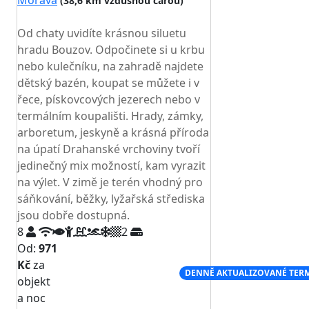
Morava
(38,6 km vzdušnou čarou)
TOP HODNOCENÍ
Od chaty uvidíte krásnou siluetu
hradu Bouzov. Odpočinete si u krbu
nebo kulečníku, na zahradě najdete
dětský bazén, koupat se můžete i v
řece, pískovcových jezerech nebo v
termálním koupališti. Hrady, zámky,
arboretum, jeskyně a krásná příroda
na úpatí Drahanské vrchoviny tvoří
jedinečný mix možností, kam vyrazit
na výlet. V zimě je terén vhodný pro
sáňkování, běžky, lyžařská střediska
jsou dobře dostupná.
8
2
Od:
971
Kč
za
NEJNIŽŠÍ CENA NA TRHU
DENNĚ AKTUALIZOVANÉ TER
objekt
a noc