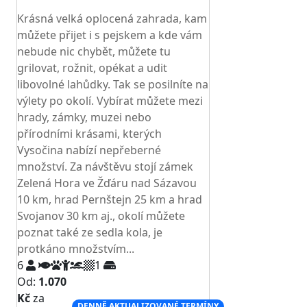
TOP HODNOCENÍ
Krásná velká oplocená zahrada, kam
můžete přijet i s pejskem a kde vám
nebude nic chybět, můžete tu
grilovat, rožnit, opékat a udit
libovolné lahůdky. Tak se posilníte na
výlety po okolí. Vybírat můžete mezi
hrady, zámky, muzei nebo
přírodními krásami, kterých
Vysočina nabízí nepřeberné
množství. Za návštěvu stojí zámek
Zelená Hora ve Žďáru nad Sázavou
10 km, hrad Pernštejn 25 km a hrad
Svojanov 30 km aj., okolí můžete
poznat také ze sedla kola, je
protkáno množstvím...
6
1
Od:
1.070
Kč
za
DENNĚ AKTUALIZOVANÉ TERMÍNY