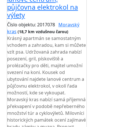
půjčovna elektrokol na
výlety
Číslo objektu: 2017078
Moravský
kras
(18,7 km vzdušnou čarou)
Krásný apartmán se samostatným
vchodem a zahradou, kam si můžete
vzít psa. Udržovaná zahrada nabízí
posezení, gril, pískoviště a
prolézačky pro děti, majitel umožní
svezení na koni. Kousek od
ubytování najdete lanové centrum a
půjčovnu elektrokol, v okolí řada
možností, kde se vykoupat.
Moravský kras nabízí samá příjemná
překvapení v podobě nepřeberného
množství túr a cyklovýletů. Milovníci
historických památek ocení zajímavé
hrady, zámky a muzea. Propast