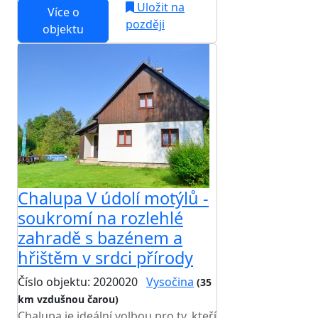
Uložit na
Více o
později
objektu
Chalupa V údolí motýlů -
soukromí na rozlehlé
zahradě s bazénem a
hřištěm v srdci přírody
Číslo objektu: 2020020
Vysočina
(35
km vzdušnou čarou)
Chalupa je ideální volbou pro ty, kteří