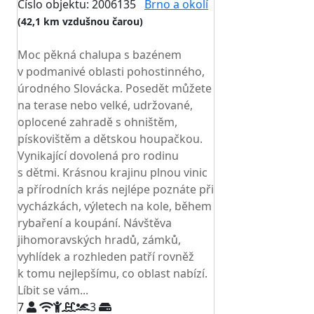
Číslo objektu: 2006135
Brno a okolí
(42,1 km vzdušnou čarou)
TOP HODNOCENÍ
Moc pěkná chalupa s bazénem
v podmanivé oblasti pohostinného,
úrodného Slovácka. Posedět můžete
na terase nebo velké, udržované,
oplocené zahradě s ohništěm,
pískovištěm a dětskou houpačkou.
Vynikající dovolená pro rodinu
s dětmi. Krásnou krajinu plnou vinic
a přírodních krás nejlépe poznáte při
vycházkách, výletech na kole, během
rybaření a koupání. Návštěva
jihomoravských hradů, zámků,
vyhlídek a rozhleden patří rovněž
k tomu nejlepšímu, co oblast nabízí.
Líbit se vám...
7
3