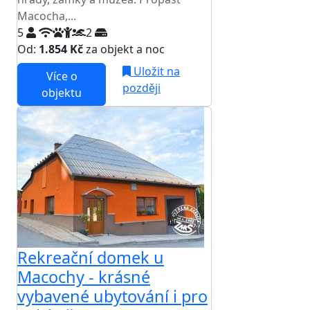
Macocha,...
5
2
Od:
1.854 Kč
za objekt a noc
Uložit na
Více o
později
objektu
Rekreační domek u
Macochy - krásné
vybavené ubytování i pro