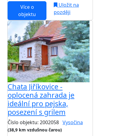
Uložit na
Více o
později
objektu
Chata Jiříkovice -
oplocená zahrada je
ideální pro pejska,
posezení s grilem
Číslo objektu: 2002058
Vysočina
(38,9 km vzdušnou čarou)