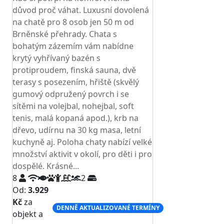
důvod proč váhat. Luxusní dovolená
na chatě pro 8 osob jen 50 m od
Brněnské přehrady. Chata s
bohatým zázemím vám nabídne
krytý vyhřívaný bazén s
protiproudem, finská sauna, dvě
terasy s posezením, hřiště (skvělý
gumový odpružený povrch i se
sítěmi na volejbal, nohejbal, soft
tenis, malá kopaná apod.), krb na
dřevo, udírnu na 30 kg masa, letní
kuchyně aj. Poloha chaty nabízí velké
množství aktivit v okolí, pro děti i pro
dospělé. Krásné...
8
2
Od:
3.929
Kč
za
DENNĚ AKTUALIZOVANÉ TERMÍNY
objekt a