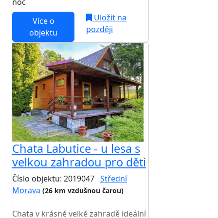
noc
Uložit na
Více o
později
objektu
Chata Labutice - u lesa s
velkou zahradou pro děti
Číslo objektu: 2019047
Střední
Morava
(26 km vzdušnou čarou)
TOP HODNOCENÍ
Chata v krásné velké zahradě ideální