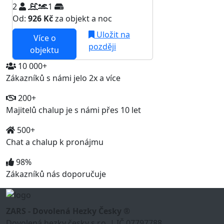
2
1
Od:
926 Kč
za objekt a noc
Uložit na
Více o
později
objektu
10 000+
Zákazníků s námi jelo 2x a více
200+
Majitelů chalup je s námi přes 10 let
500+
Chat a chalup k pronájmu
98%
Zákazníků nás doporučuje
ZARS - Dovolená Hezky Česky ®
Dovolená hezky česky s.r.o. | IČ 07797788