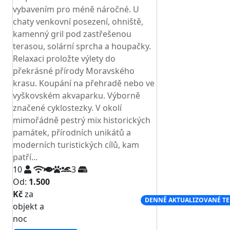
vybavením pro méně náročné. U
chaty venkovní posezení, ohniště,
kamenný gril pod zastřešenou
terasou, solární sprcha a houpačky.
Relaxaci proložte výlety do
překrásné přírody Moravského
krasu. Koupání na přehradě nebo ve
vyškovském akvaparku. Výborně
značené cyklostezky. V okolí
mimořádně pestrý mix historických
památek, přírodních unikátů a
moderních turistických cílů, kam
patří...
10
3
Od:
1.500
Kč
za
NEJNIŽŠÍ CENA NA TRHU
DENNĚ AKTUALIZOVANÉ T
objekt a
noc