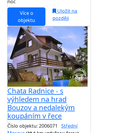
noc
Uložit na
Více o
později
objektu
Chata Radnice - s
výhledem na hrad
Bouzov a nedalekým
koupáním v řece
Číslo objektu: 2006071
Střední