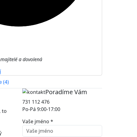
 majitelé a dovolená
í
 (4)
Poradíme Vám
731 112 476
Po-Pá 9:00-17:00
 to
Vaše jméno *
ý