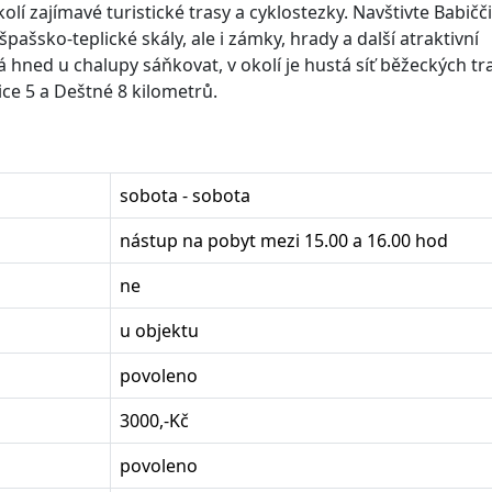
olí zajímavé turistické trasy a cyklostezky. Navštivte Babičč
pašsko-teplické skály, ale i zámky, hrady a další atraktivní
á hned u chalupy sáňkovat, v okolí je hustá síť běžeckých tra
ice 5 a Deštné 8 kilometrů.
sobota - sobota
nástup na pobyt mezi 15.00 a 16.00 hod
ne
u objektu
povoleno
3000,-Kč
povoleno