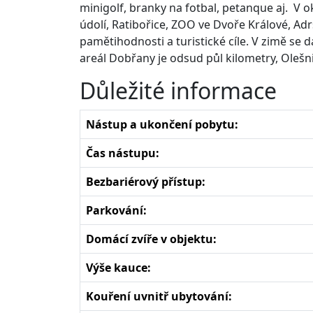
minigolf, branky na fotbal, petanque aj. V ok
údolí, Ratibořice, ZOO ve Dvoře Králové, Adrš
pamětihodnosti a turistické cíle. V zimě se d
areál Dobřany je odsud půl kilometry, Olešn
Důležité informace
Nástup a ukončení pobytu:
Čas nástupu:
Bezbariérový přístup:
Parkování:
Domácí zvíře v objektu:
Výše kauce:
Kouření uvnitř ubytování: