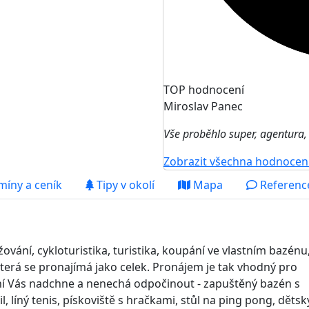
TOP hodnocení
Miroslav Panec
Vše proběhlo super, agentura,
Zobrazit všechna hodnocen
míny a ceník
Tipy v okolí
Mapa
Reference
ování, cykloturistika, turistika, koupání ve vlastním bazénu,
terá se pronajímá jako celek. Pronájem je tak vhodný pro
ní Vás nadchne a nenechá odpočinout - zapuštěný bazén s
, líný tenis, pískoviště s hračkami, stůl na ping pong, dětsk