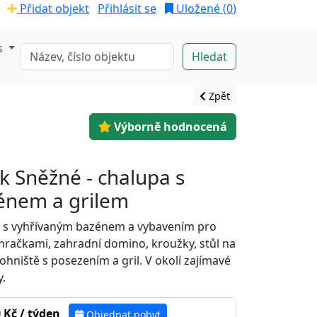
Přidat objekt
Přihlásit se
Uložené (
0
)
s
Zpět
Výborně hodnocená
 Sněžné - chalupa s
énem a grilem
 s vyhřívaným bazénem a vybavením pro
 s hračkami, zahradní domino, kroužky, stůl na
ohniště s posezením a gril. V okolí zajímavé
y.
 Kč / týden
Objednat pobyt