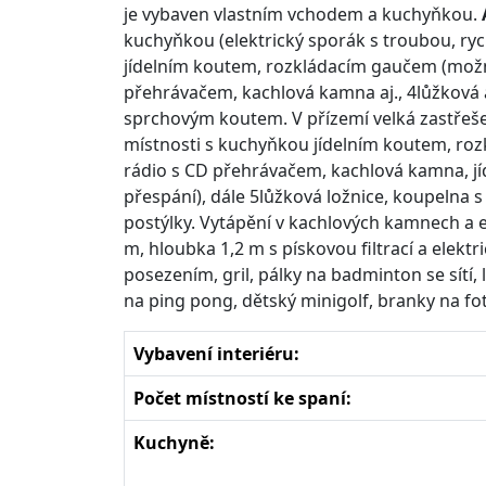
je vybaven vlastním vchodem a kuchyňkou.
kuchyňkou (elektrický sporák s troubou, rych
jídelním koutem, rozkládacím gaučem (možnos
přehrávačem, kachlová kamna aj., 4lůžková 
sprchovým koutem. V přízemí velká zastřeš
místnosti s kuchyňkou jídelním koutem, roz
rádio s CD přehrávačem, kachlová kamna, 
přespání), dále 5lůžková ložnice, koupeln
postýlky. Vytápění v kachlových kamnech a 
m, hloubka 1,2 m s pískovou filtrací a elek
posezením, gril, pálky na badminton se sítí, 
na ping pong, dětský minigolf, branky na fo
Vybavení interiéru:
Počet místností ke spaní:
Kuchyně: