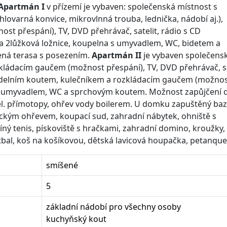
Apartmán I
v přízemí je vybaven: společenská místnost s
lovarná konvice, mikrovlnná trouba, lednička, nádobí aj.),
t přespání), TV, DVD přehrávač, satelit, rádio s CD
a 2lůžková ložnice, koupelna s umyvadlem, WC, bidetem a
ená terasa s posezením.
Apartmán II
je vybaven společens
kládacím gaučem (možnost přespání), TV, DVD přehrávač, sa
jídelním koutem, kulečníkem a rozkládacím gaučem (možno
a s umyvadlem, WC a sprchovým koutem. Možnost zapůjčení 
el. přímotopy, ohřev vody boilerem. U domku zapuštěný ba
trickým ohřevem, koupací sud, zahradní nábytek, ohniště s
líný tenis, pískoviště s hračkami, zahradní domino, kroužky, 
tbal, koš na košíkovou, dětská lavicová houpačka, petanque
smíšené
5
základní nádobí pro všechny osoby
kuchyňský kout