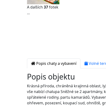
A dalších
37
fotek
...
Popis chaty a vybavení
Volné ter
Popis objektu
Krásná příroda, chráněná krajinná oblast, lyž
vše nabízí chalupa Sněžné se 2 apartmány, k
spřátelené rodiny, partu kamarádů. Vybave
ohřevem, posezení, koupací sud, ohniště, gril