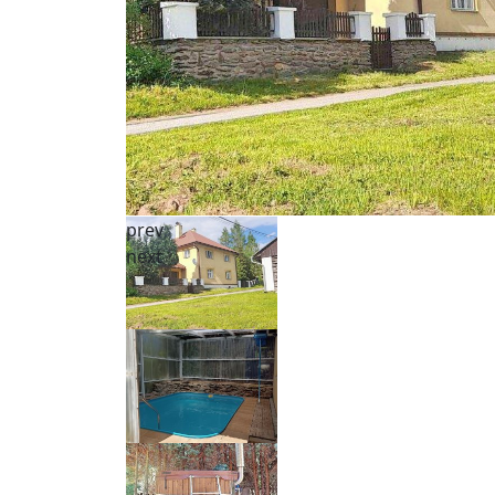
prev
next