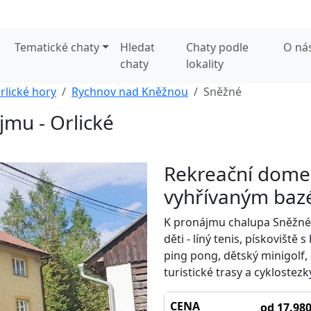
Tematické chaty
Hledat
Chaty podle
O ná
chaty
lokality
rlické hory
Rychnov nad Kněžnou
Sněžné
mu - Orlické
Rekreační domek
vyhřívaným baz
K pronájmu chalupa Sněžné
děti - líný tenis, pískoviště
ping pong, dětský minigolf, 
turistické trasy a cyklostezk
CENA
od 17.980