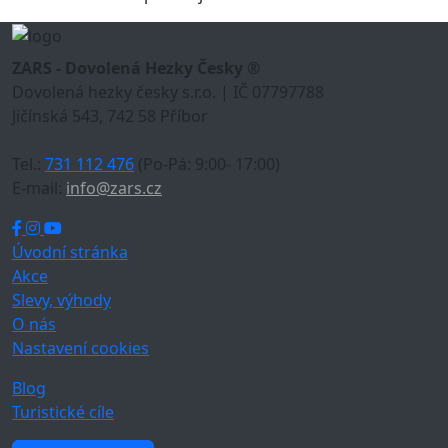
ZARS - Dovolená Hezky Česky ®
Dovolená hezky česky s.r.o. | IČ 07797788
Jičínská 543, 742 58 Příbor
Tel.:
731 112 476
(Po-Pá: 9:00- 17:00)
E-mail:
info@zars.cz
Úvodní stránka
Akce
Slevy, výhody
O nás
Nastavení cookies
Blog
Turistické cíle