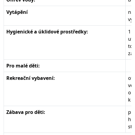
Vytápění
na
vyt
Hygienické a úklidové prostředky:
1 
ut
toa
zá
Pro malé děti:
Rekreační vybavení:
ot
ve
oh
k z
Zábava pro děti:
pís
ho
sto