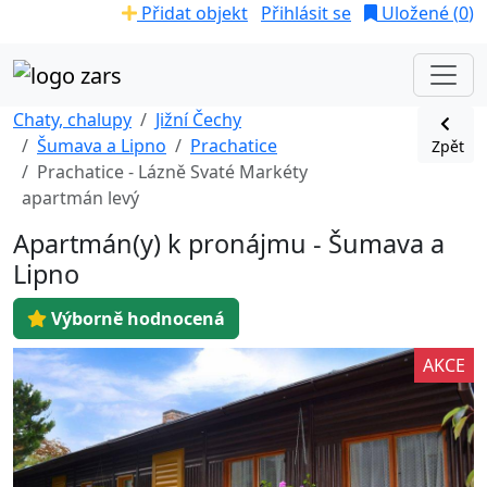
Přidat objekt
Přihlásit se
Uložené (
0
)
Chaty, chalupy
Jižní Čechy
Šumava a Lipno
Prachatice
Zpět
Prachatice - Lázně Svaté Markéty
apartmán levý
Apartmán(y) k pronájmu - Šumava a
Lipno
Výborně hodnocená
AKCE