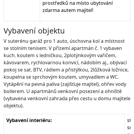
prostředků na místo ubytování
zdarma autem majitel!
Vybavení objektu
V suterénu garáž pro 1 auto, úschovna kol a místnost
se stolním tenisem. V přízemí apartmán č. 1 vybaven
kuch. koutem s ledničkou, 2plotýnkovým vařičem,
kávovarem, rychlovarnou konvicí, nádobím aj., obývací
pokoj se sat. BTV, rádiem a přistýlkou, 2lůžková ložnice,
koupelna se sprchovým koutem, umyvadlem a WC.
Vytápění na pevná paliva (zajišťuje majitel), ohřev vody
boilerem. U apartmánů venkovní posezení a ohniště
(vybavena venkovní zahrada přes cestu u domu majitele
objektu).
Vybavení interiéru:
sty
sm