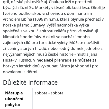
gril, dětské pískoviště aj. Chalupa leží v prostředí
bývalých lázní Sv. Markéty v těsné blízkosti lesa. Okolí je
tvořeno podhorskou vrchovinou s dominantním
vrcholem Libína (1096 m n.m.), která plynule přechází v
horské pásmo Šumavy. Vyšší nadmořská výška
společně s velkou členitostí reliéfu příznivě ovlivňují
klimatické podmínky. V okolí se nachází mnoho
zajímavých cílů pro turistické výlety. Můžete navštívit
zříceniny starých hradů, nebo rodný domek jednoho z
nejvýznamnějších mužů české historie - mistra Jana
Husa- v Husinci. V nedaleké přehradě se můžete za
horkých letních dnů vykoupat. Místo je vhodné i pro
dovolenou s dětmi.
Důležité informace
Nástup a
sobota - sobota
ukončení
pobytu: