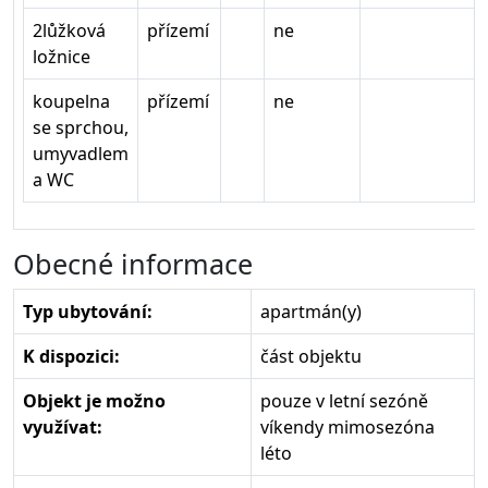
2lůžková
přízemí
ne
ložnice
koupelna
přízemí
ne
se sprchou,
umyvadlem
a WC
Obecné informace
Typ ubytování:
apartmán(y)
K dispozici:
část objektu
Objekt je možno
pouze v letní sezóně
využívat:
víkendy mimosezóna
léto