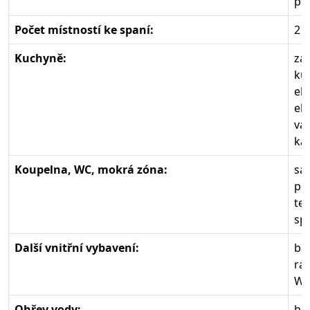
po
Počet místností ke spaní:
2
Kuchyně:
zá
ku
el.
el.
va
ká
Koupelna, WC, mokrá zóna:
sa
po
te
sp
Další vnitřní vybavení:
ba
rá
Wif
Ohřev vody:
boi