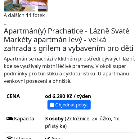
A dalších
11
fotek
...
Apartmán(y) Prachatice - Lázně Svaté
Markéty apartmán levý - velká
zahrada s grilem a vybavením pro děti
Apartmán se nachází v klidném prostředí bývalých lázní,
kde se využívaly místní léčivé prameny. V okolí super
podmínky pro turistiku a cykloturistiku. U apartmánu
venkovní posezení a ohniště.
CENA
od 6.290 Kč / týden
Objednat pobyt
Kapacita
3 osoby
(2x ložnice, 2x lůžko, 1x
přistýlka)
Internet
Ano