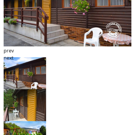
prev
next