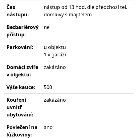
Čas
nástup od 13 hod. dle předchozí tel.
nástupu:
domluvy s majitelem
Bezbariérový
ne
přístup:
Parkování:
u objektu
1 v garáži
Domácí zvíře
zakázáno
v objektu:
Výše kauce:
500
Kouření
zakázáno
uvnitř
ubytování:
Povlečení na
ano
lůžkoviny: