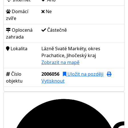
Domácí
Ne
zvíře
Oplocená
Částečně
zahrada
Lokalita
Lázně Svaté Markéty, okres
Prachatice, Jihočeský kraj
Zobrazit na mapě
Číslo
2006056
Uložit na později
objektu
Vytisknout