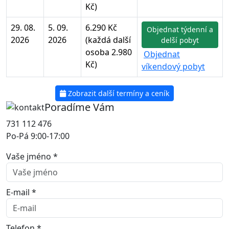
Kč)
29. 08.
5. 09.
6.290 Kč
Objednat týdenní a
2026
2026
(každá další
delší pobyt
osoba 2.980
Objednat
Kč)
víkendový pobyt
Zobrazit další termíny a ceník
Poradíme Vám
731 112 476
Po-Pá 9:00-17:00
Vaše jméno *
E-mail *
Telefon *