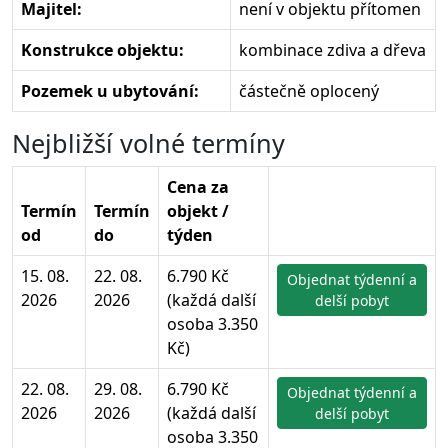
Majitel:
není v objektu přítomen
Konstrukce objektu:
kombinace zdiva a dřeva
Pozemek u ubytování:
částečně oplocený
Nejbližší volné termíny
Cena za
Termín
Termín
objekt /
od
do
týden
15. 08.
22. 08.
6.790 Kč
Objednat týdenní a
2026
2026
(každá další
delší pobyt
osoba 3.350
Kč)
22. 08.
29. 08.
6.790 Kč
Objednat týdenní a
2026
2026
(každá další
delší pobyt
osoba 3.350