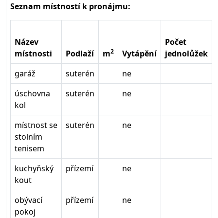
Seznam místností k pronájmu:
Název
Počet
2
místnosti
Podlaží
m
Vytápění
jednolůžek
garáž
suterén
ne
úschovna
suterén
ne
kol
místnost se
suterén
ne
stolním
tenisem
kuchyňský
přízemí
ne
kout
obývací
přízemí
ne
pokoj