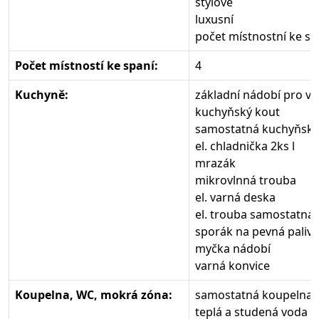
stylové
luxusní
počet místnostní ke sp
Počet místností ke spaní:
4
Kuchyně:
základní nádobí pro v
kuchyňský kout
samostatná kuchyňská 
el. chladnička 2ks l
mrazák
mikrovlnná trouba
el. varná deska
el. trouba samostatná
sporák na pevná paliva
myčka nádobí
varná konvice
Koupelna, WC, mokrá zóna:
samostatná koupelna, 
teplá a studená voda