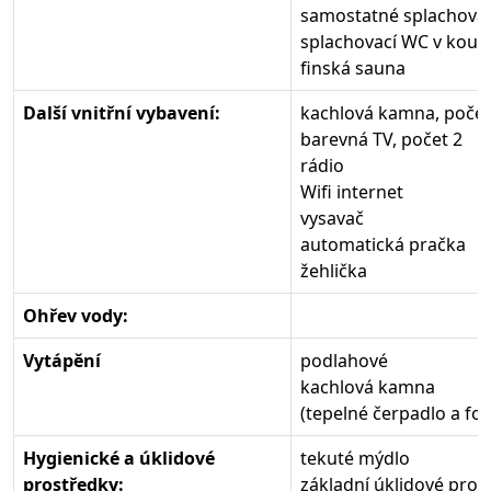
samostatné splachovac
splachovací WC v koupe
finská sauna
Další vnitřní vybavení:
kachlová kamna, počet
barevná TV, počet 2
rádio
Wifi internet
vysavač
automatická pračka
žehlička
Ohřev vody:
Vytápění
podlahové
kachlová kamna
(tepelné čerpadlo a fot
Hygienické a úklidové
tekuté mýdlo
prostředky:
základní úklidové prost