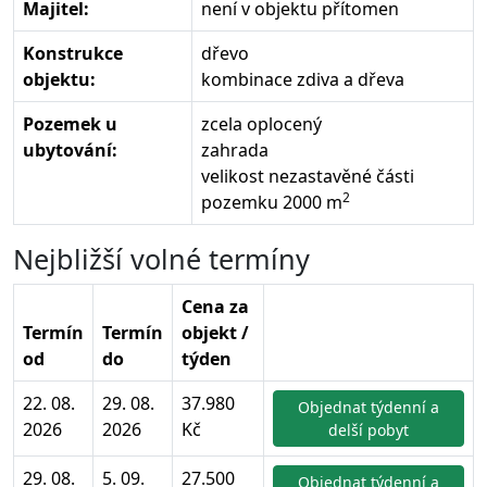
Majitel:
není v objektu přítomen
Konstrukce
dřevo
objektu:
kombinace zdiva a dřeva
Pozemek u
zcela oplocený
ubytování:
zahrada
velikost nezastavěné části
2
pozemku 2000 m
Nejbližší volné termíny
Cena za
Termín
Termín
objekt /
od
do
týden
22. 08.
29. 08.
37.980
Objednat týdenní a
2026
2026
Kč
delší pobyt
29. 08.
5. 09.
27.500
Objednat týdenní a