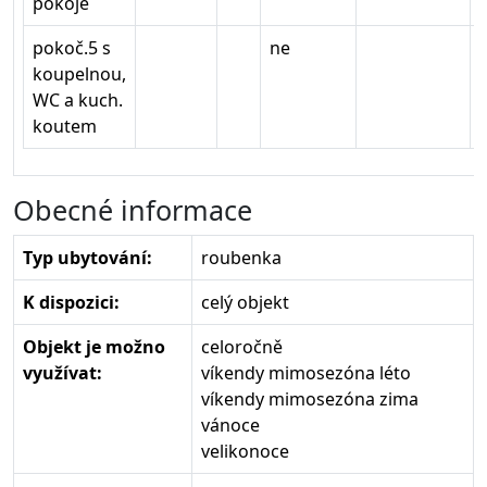
pokoje
pokoč.5 s
ne
koupelnou,
WC a kuch.
koutem
Obecné informace
Typ ubytování:
roubenka
K dispozici:
celý objekt
Objekt je možno
celoročně
využívat:
víkendy mimosezóna léto
víkendy mimosezóna zima
vánoce
velikonoce