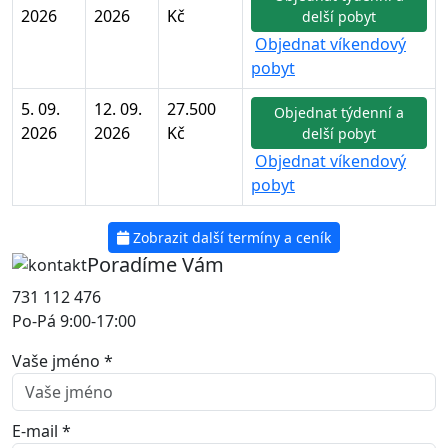
2026
2026
Kč
delší pobyt
Objednat víkendový
pobyt
5. 09.
12. 09.
27.500
Objednat týdenní a
2026
2026
Kč
delší pobyt
Objednat víkendový
pobyt
Zobrazit další termíny a ceník
Poradíme Vám
731 112 476
Po-Pá 9:00-17:00
Vaše jméno *
E-mail *