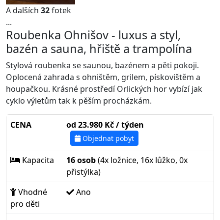
A dalších
32
fotek
...
Roubenka Ohnišov - luxus a styl,
bazén a sauna, hřiště a trampolína
Stylová roubenka se saunou, bazénem a pěti pokoji.
Oplocená zahrada s ohništěm, grilem, pískovištěm a
houpačkou. Krásné prostředí Orlických hor vybízí jak
cyklo výletům tak k pěším procházkám.
CENA
od 23.980 Kč / týden
Objednat pobyt
Kapacita
16 osob
(4x ložnice, 16x lůžko, 0x
přistýlka)
Vhodné
Ano
pro děti