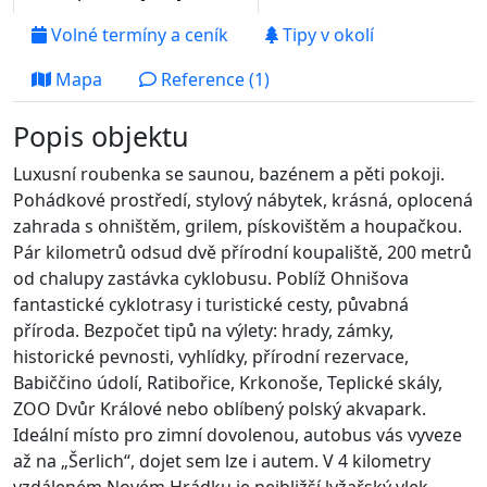
Volné termíny a ceník
Tipy v okolí
Mapa
Reference (1)
Popis objektu
Luxusní roubenka se saunou, bazénem a pěti pokoji.
Pohádkové prostředí, stylový nábytek, krásná, oplocená
zahrada s ohništěm, grilem, pískovištěm a houpačkou.
Pár kilometrů odsud dvě přírodní koupaliště, 200 metrů
od chalupy zastávka cyklobusu. Poblíž Ohnišova
fantastické cyklotrasy i turistické cesty, půvabná
příroda. Bezpočet tipů na výlety: hrady, zámky,
historické pevnosti, vyhlídky, přírodní rezervace,
Babiččino údolí, Ratibořice, Krkonoše, Teplické skály,
ZOO Dvůr Králové nebo oblíbený polský akvapark.
Ideální místo pro zimní dovolenou, autobus vás vyveze
až na „Šerlich“, dojet sem lze i autem. V 4 kilometry