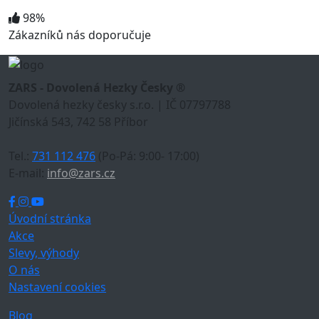
98%
Zákazníků nás doporučuje
ZARS - Dovolená Hezky Česky ®
Dovolená hezky česky s.r.o. | IČ 07797788
Jičínská 543, 742 58 Příbor
Tel.:
731 112 476
(Po-Pá: 9:00- 17:00)
E-mail:
info@zars.cz
Úvodní stránka
Akce
Slevy, výhody
O nás
Nastavení cookies
Blog