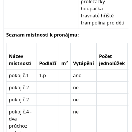
prolézačky
houpačka
travnaté hřiště
trampolína pro děti
Seznam místností k pronájmu:
Název
Počet
2
místnosti
Podlaží
m
Vytápění
jednolůžek
pokoj č.1
1.p
ano
pokoj č.2
ne
pokoj č.2
ne
pokoj č.4 -
ne
dva
průchozí