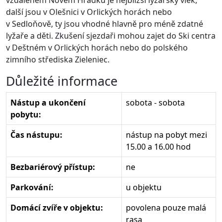
vzdáleném Novém Hrádku je nejbližší lyžařský vlek,
další jsou v Olešnici v Orlických horách nebo
v Sedloňově, ty jsou vhodné hlavně pro méně zdatné
lyžaře a děti. Zkušení sjezdaři mohou zajet do Ski centra
v Deštném v Orlických horách nebo do polského
zimního střediska Zieleniec.
Důležité informace
Nástup a ukončení
sobota - sobota
pobytu:
Čas nástupu:
nástup na pobyt mezi
15.00 a 16.00 hod
Bezbariérový přístup:
ne
Parkování:
u objektu
Domácí zvíře v objektu:
povolena pouze malá
rasa