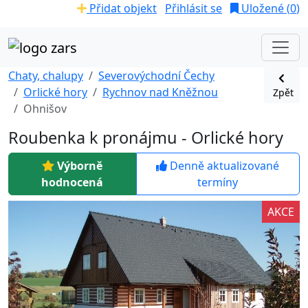
Přidat objekt
Přihlásit se
Uložené (
0
)
Chaty, chalupy
Severovýchodní Čechy
Orlické hory
Rychnov nad Kněžnou
Zpět
Ohnišov
Roubenka k pronájmu - Orlické hory
Výborně
Denně aktualizované
hodnocená
termíny
AKCE