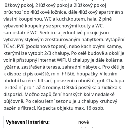
lůžkový pokoj, 2 lůžkový pokoj a 2lůžkový pokoj
průchozí do 4lůžkové ložnice, dále 4lůžkový apartmán s
vlastní koupelnou, WC a kuch.koutem, hala, 2 plně
vybavené koupelny se sprchovými kouty a WC,
samostatné WC. Sednice a jednotlivé pokoje jsou
vybaveny stylovým zrestaurovaným nábytkem. Vytápění
TČ vč. FVE (podlahové topení), nebo kachlovými kamny,
kterými lze vytopit 2/3 chalupy. Po celé budově a okolí je
volně přístupný internet WiFi. U chalupy je dále kolárna,
lyžárna, zastřešená terasa, zahradní nábytek. Pro děti je
k dispozici pískoviště, mini hřiště, houpačky. V letním
období bazén s filtrací, posezení u ohniště, gril. Chalupa
je ideální pro 1 až 4 rodiny. Dětská postýlka a židlička k
dispozici. Možno zapůjčení horských kol v nedaleké
půjčovně. Po celou letní sezonu je u chalupy kruhový
bazén s filtrací. Kapacita objektu max. 16 osob.
Vybavení interiéru:
nové