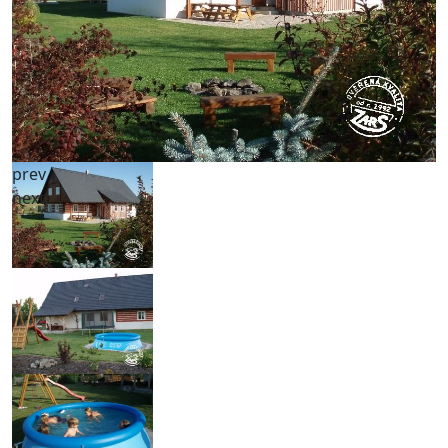
prev
next