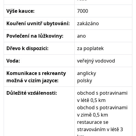
Výše kauce:
7000
Kouření uvnitř ubytování:
zakázáno
Povlečení na lůžkoviny:
ano
Dřevo k dispozici:
za poplatek
Voda:
veřejný vodovod
Komunikace s rekreanty
anglicky
možná v cizím jazyce:
polsky
Důležité vzdálenosti:
obchod s potravinami
v létě 0,5 km
obchod s potravinami
v zimě 0,5 km
restaurace se
stravováním v létě 3