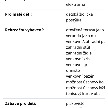
elektrárna
Pro malé děti:
dětská židlička
postýlka
Rekreační vybavení:
otevřená terasa (a×b m
veranda (a×b m)
venkovní/zahradní pos
zahradní stůl
zahradní židle
venkovní krb
venkovní gril
ohniště
venkovní bazén
možnost úschovy kol
možnost úschovy lyží
tenisový kurt v obci
Zábava pro děti:
pískoviště