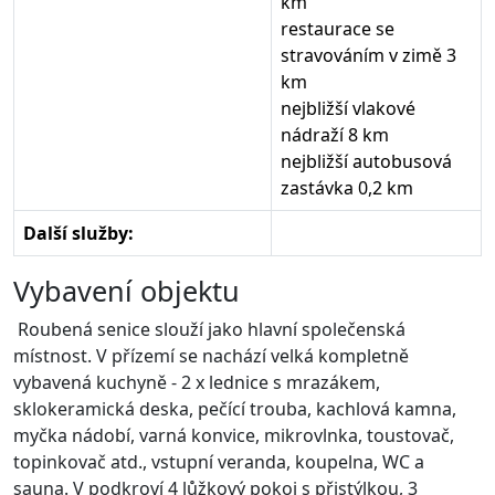
km
restaurace se
stravováním v zimě 3
km
nejbližší vlakové
nádraží 8 km
nejbližší autobusová
zastávka 0,2 km
Další služby:
Vybavení objektu
Roubená senice slouží jako hlavní společenská
místnost. V přízemí se nachází velká kompletně
vybavená kuchyně - 2 x lednice s mrazákem,
sklokeramická deska, pečící trouba, kachlová kamna,
myčka nádobí, varná konvice, mikrovlnka, toustovač,
topinkovač atd., vstupní veranda, koupelna, WC a
sauna. V podkroví 4 lůžkový pokoj s přistýlkou, 3