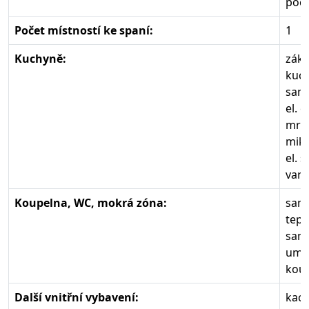
poče
Počet místností ke spaní:
1
Kuchyně:
zákl
kuch
samo
el. 
mra
mikr
el. 
varn
Koupelna, WC, mokrá zóna:
samo
tepl
samo
umyv
koup
Další vnitřní vybavení:
kach