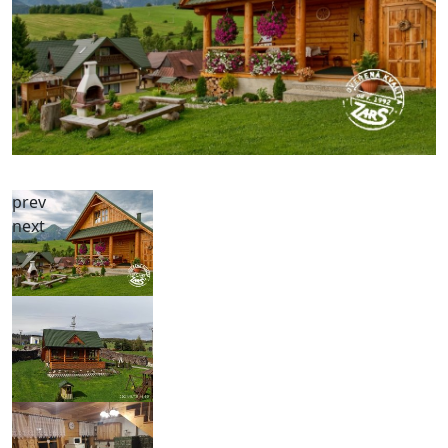
prev
next