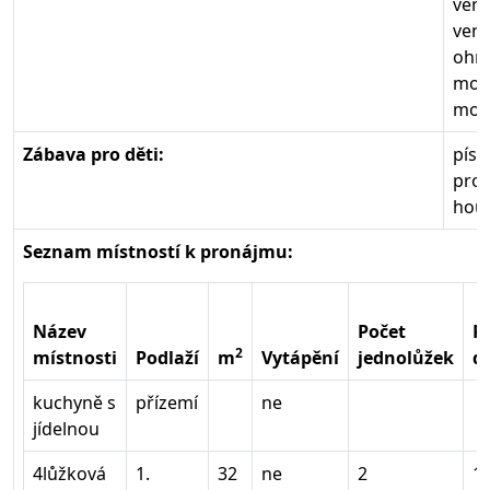
venk
venk
ohni
možn
možn
Zábava pro děti:
písk
prol
hou
Seznam místností k pronájmu:
Název
Počet
P
2
místnosti
Podlaží
m
Vytápění
jednolůžek
d
kuchyně s
přízemí
ne
jídelnou
4lůžková
1.
32
ne
2
1