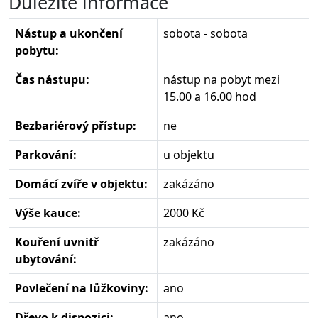
Důležité informace
Nástup a ukončení
sobota - sobota
pobytu:
Čas nástupu:
nástup na pobyt mezi
15.00 a 16.00 hod
Bezbariérový přístup:
ne
Parkování:
u objektu
Domácí zvíře v objektu:
zakázáno
Výše kauce:
2000 Kč
Kouření uvnitř
zakázáno
ubytování:
Povlečení na lůžkoviny:
ano
Dřevo k dispozici:
ano