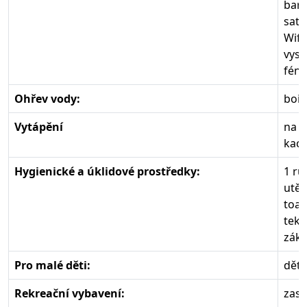
bare
sate
Wifi
vysa
fén
Ohřev vody:
boil
Vytápění
na p
kac
Hygienické a úklidové prostředky:
1 ru
utěr
toal
teku
zákl
Pro malé děti:
děts
Rekreační vybavení:
zast