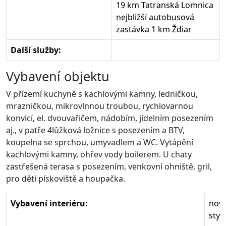
19 km Tatranská Lomnica
nejbližší autobusová
zastávka 1 km Ždiar
Další služby:
Vybavení objektu
V přízemí kuchyně s kachlovými kamny, ledničkou,
mrazničkou, mikrovlnnou troubou, rychlovarnou
konvicí, el. dvouvařičem, nádobím, jídelním posezením
aj., v patře 4lůžková ložnice s posezením a BTV,
koupelna se sprchou, umyvadlem a WC. Vytápění
kachlovými kamny, ohřev vody boilerem. U chaty
zastřešená terasa s posezením, venkovní ohniště, gril,
pro děti pískoviště a houpačka.
Vybavení interiéru:
nov
styl