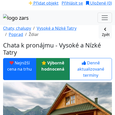
Přidat objekt
Přihlásit se
Uložené (
0
)
Chaty, chalupy
Vysoké a Nízké Tatry
Poprad
Ždiar
Zpět
Chata k pronájmu - Vysoké a Nízké
Tatry
Nejnižší
Výborně
Denně
cena na trhu
hodnocená
aktualizované
termíny