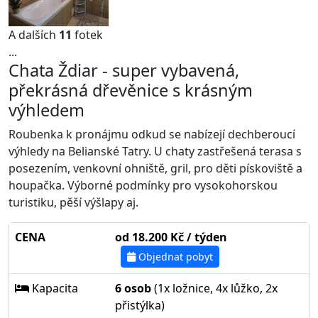
A dalších
11
fotek
...
Chata Ždiar - super vybavená,
překrásná dřevěnice s krásným
výhledem
Roubenka k pronájmu odkud se nabízejí dechberoucí
výhledy na Belianské Tatry. U chaty zastřešená terasa s
posezením, venkovní ohniště, gril, pro děti pískoviště a
houpačka. Výborné podmínky pro vysokohorskou
turistiku, pěší výšlapy aj.
CENA
od 18.200 Kč / týden
Objednat pobyt
Kapacita
6 osob
(1x ložnice, 4x lůžko, 2x
přistýlka)