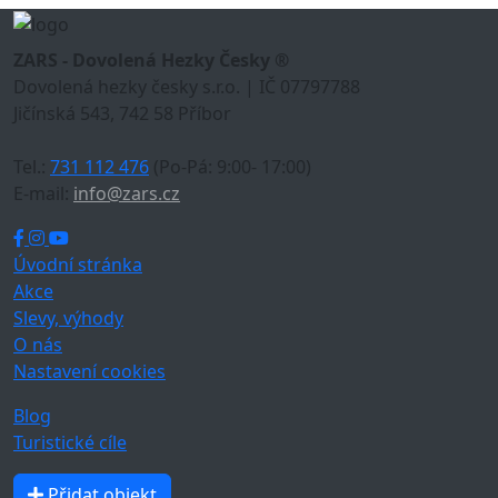
ZARS - Dovolená Hezky Česky ®
Dovolená hezky česky s.r.o. | IČ 07797788
Jičínská 543, 742 58 Příbor
Tel.:
731 112 476
(Po-Pá: 9:00- 17:00)
E-mail:
info@zars.cz
Úvodní stránka
Akce
Slevy, výhody
O nás
Nastavení cookies
Blog
Turistické cíle
Přidat objekt