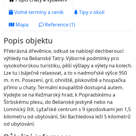
Volné termíny a ceník
Tipy v okolí
Mapa
Reference (1)
Popis objektu
Překrásná dřevěnice, odkud se nabízejí dechberoucí
výhledy na Belianské Tatry. Výborné podmínky pro
vysokohorskou turistiku, pěší výšlapy a výlety na kolech.
Lze tu i báječně relaxovat, a to v nadmořské výšce 950
m. n m. Posezení, gril, ohniště, pískoviště a houpačka
přímo u chaty. Termální koupaliště dostupná autem.
Vydejte se na Kežmarský hrad, k Popradskému a
Štrbskému plesu, do Belianské jeskyně nebo na
Lomnický štít. Lyžařské centrum s 9 sjezdovkami jen 1,5
kilometru od ubytování, Ski Bachledova leží 5 kilometrů
od ubytování.