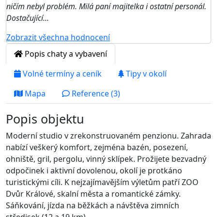
ničím nebyl problém. Milá paní majitelka i ostatní personál.
Dostačující...
Zobrazit všechna hodnocení
Popis chaty a vybavení
Volné termíny a ceník
Tipy v okolí
Mapa
Reference (3)
Popis objektu
Moderní studio v zrekonstruovaném penzionu. Zahrada
nabízí veškerý komfort, zejména bazén, posezení,
ohniště, gril, pergolu, vinný sklípek. Prožijete bezvadný
odpočinek i aktivní dovolenou, okolí je protkáno
turistickými cíli. K nejzajímavějším výletům patří ZOO
Dvůr Králové, skalní města a romantické zámky.
Sáňkování, jízda na běžkách a návštěva zimních