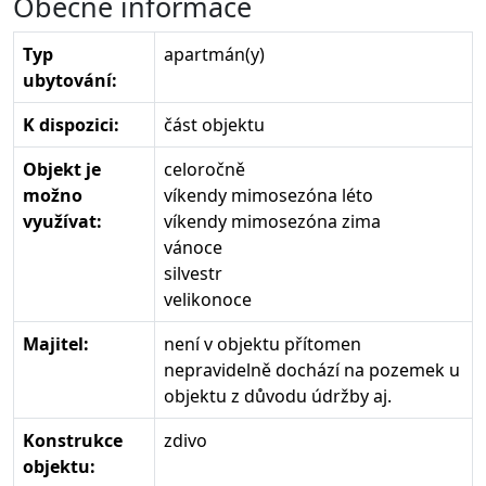
Obecné informace
Typ
apartmán(y)
ubytování:
K dispozici:
část objektu
Objekt je
celoročně
možno
víkendy mimosezóna léto
využívat:
víkendy mimosezóna zima
vánoce
silvestr
velikonoce
Majitel:
není v objektu přítomen
nepravidelně dochází na pozemek u
objektu z důvodu údržby aj.
Konstrukce
zdivo
objektu: