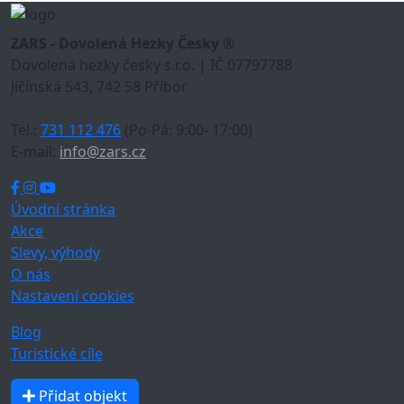
ZARS - Dovolená Hezky Česky ®
Dovolená hezky česky s.r.o. | IČ 07797788
Jičínská 543, 742 58 Příbor
Tel.:
731 112 476
(Po-Pá: 9:00- 17:00)
E-mail:
info@zars.cz
Úvodní stránka
Akce
Slevy, výhody
O nás
Nastavení cookies
Blog
Turistické cíle
Přidat objekt