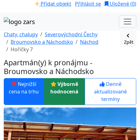
Přidat objekt
Přihlásit se
Uložené (
0
)
Chaty, chalupy
Severovýchodní Čechy
Broumovsko a Náchodsko
Náchod
Zpět
Hořičky 7
Apartmán(y) k pronájmu -
Broumovsko a Náchodsko
Nejnižší
Výborně
Denně
cena na trhu
hodnocená
aktualizované
termíny