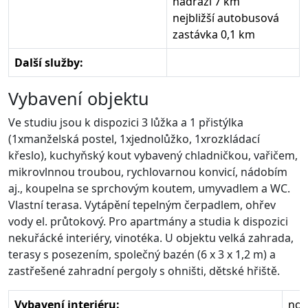
nádraží 7 km
nejbližší autobusová
zastávka 0,1 km
Další služby:
Vybavení objektu
Ve studiu jsou k dispozici 3 lůžka a 1 přistýlka
(1xmanželská postel, 1xjednolůžko, 1xrozkládací
křeslo), kuchyňský kout vybavený chladničkou, vařičem,
mikrovlnnou troubou, rychlovarnou konvicí, nádobím
aj., koupelna se sprchovým koutem, umyvadlem a WC.
Vlastní terasa. Vytápění tepelným čerpadlem, ohřev
vody el. průtokový. Pro apartmány a studia k dispozici
nekuřácké interiéry, vinotéka. U objektu velká zahrada,
terasy s posezením, společný bazén (6 x 3 x 1,2 m) a
zastřešené zahradní pergoly s ohništi, dětské hřiště.
Vybavení interiéru:
nov