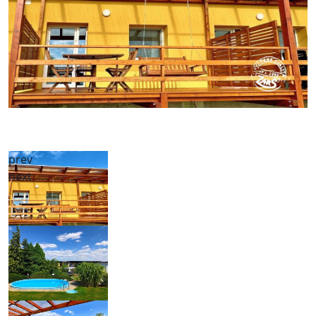
prev
next