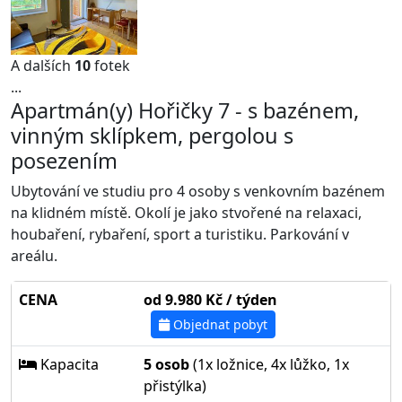
A dalších
10
fotek
...
Apartmán(y) Hořičky 7 - s bazénem,
vinným sklípkem, pergolou s
posezením
Ubytování ve studiu pro 4 osoby s venkovním bazénem
na klidném místě. Okolí je jako stvořené na relaxaci,
houbaření, rybaření, sport a turistiku. Parkování v
areálu.
CENA
od 9.980 Kč / týden
Objednat pobyt
Kapacita
5 osob
(1x ložnice, 4x lůžko, 1x
přistýlka)