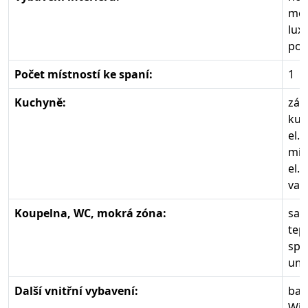
mod
lux
poč
Počet místností ke spaní:
1
Kuchyně:
zák
kuc
el.
mik
el.
var
Koupelna, WC, mokrá zóna:
sam
tep
spl
umy
Další vnitřní vybavení:
bar
Wifi