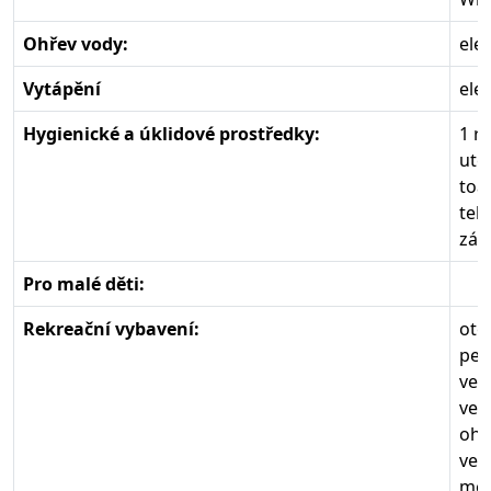
Ohřev vody:
ele
Vytápění
ele
Hygienické a úklidové prostředky:
1 r
utě
toa
tek
zák
Pro malé děti:
Rekreační vybavení:
ote
per
ven
ven
ohn
ven
mož