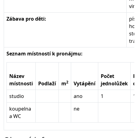
vin
Zábava pro děti:
pís
hou
stol
tra
Seznam místností k pronájmu:
Název
Počet
P
2
místnosti
Podlaží
m
Vytápění
jednolůžek
d
studio
ano
1
1
koupelna
ne
a WC