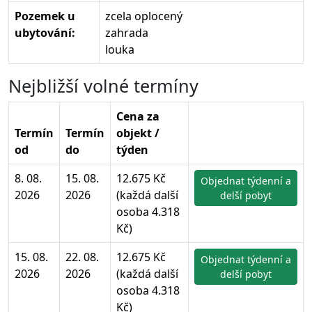
Pozemek u
zcela oplocený
ubytování:
zahrada
louka
Nejbližší volné termíny
Cena za
Termín
Termín
objekt /
od
do
týden
8. 08.
15. 08.
12.675 Kč
Objednat týdenní a
2026
2026
(každá další
delší pobyt
osoba 4.318
Kč)
15. 08.
22. 08.
12.675 Kč
Objednat týdenní a
2026
2026
(každá další
delší pobyt
osoba 4.318
Kč)