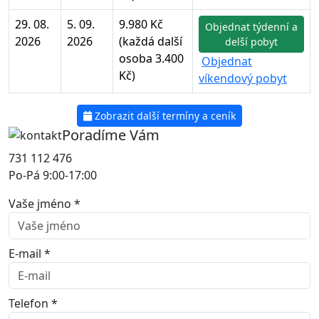
29. 08.
5. 09.
9.980 Kč
Objednat týdenní a
2026
2026
(každá další
delší pobyt
osoba 3.400
Objednat
Kč)
víkendový pobyt
Zobrazit další termíny a ceník
Poradíme Vám
731 112 476
Po-Pá 9:00-17:00
Vaše jméno *
E-mail *
Telefon *