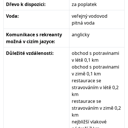
Dřevo k dispozici:
za poplatek
Voda:
veřejný vodovod
pitná voda
Komunikace s rekreanty
anglicky
možná v cizím jazyce:
Důležité vzdálenosti:
obchod s potravinami
v létě 0,1 km
obchod s potravinami
v zimě 0,1 km
restaurace se
stravováním v létě 0,2
km
restaurace se
stravováním v zimě 0,2
km
nejbližší vlakové