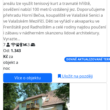
areálu lze využít tenisový kurt a travnaté hřiště,
osvěžení nabízí 100 metrů vzdálený jez. Doporučujeme
přehradu Horní Bečva, koupaliště ve Valašské Senici a
ve Valašském Meziříčí. Děti se vyřádí v akvaparku ve
Frenštátě pod Radhoštěm a celé rodiny najdou poučení
i zábavu v nádherném skanzenu lidové architektury.
Vyrazte...
7
3
Od:
1.343
Kč
za
NEJNIŽŠÍ CENA NA TRHU
DENNĚ AKTUALIZOVANÉ TER
objekt a
noc
Uložit na později
Více o objektu