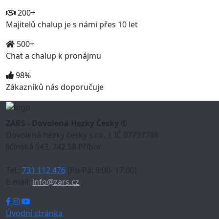
200+
Majitelů chalup je s námi přes 10 let
500+
Chat a chalup k pronájmu
98%
Zákazníků nás doporučuje
ZARS - Dovolená Hezky Česky ®
Dovolená hezky česky s.r.o. | IČ 07797788
Jičínská 543, 742 58 Příbor
Tel.:
731 112 476
(Po-Pá: 9:00- 17:00)
E-mail:
info@zars.cz
Úvodní stránka