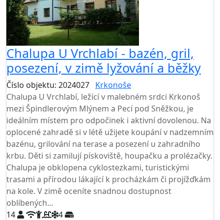
Chalupa U Vrchlabí - bazén, gril,
posezení, v zimě lyžování a běžky
Číslo objektu: 2024027
Krkonoše
Chalupa U Vrchlabí, ležící v malebném srdci Krkonoš
mezi Špindlerovým Mlýnem a Pecí pod Sněžkou, je
ideálním místem pro odpočinek i aktivní dovolenou. Na
oplocené zahradě si v létě užijete koupání v nadzemním
bazénu, grilování na terase a posezení u zahradního
krbu. Děti si zamilují pískoviště, houpačku a prolézačky.
Chalupa je obklopena cyklostezkami, turistickými
trasami a přírodou lákající k procházkám či projížďkám
na kole. V zimě oceníte snadnou dostupnost
oblíbených...
14
4