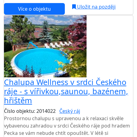
Uložit na později
Více o objektu
Chalupa Wellness v srdci Českého
ráje - s vířivkou,saunou, bazénem,
hřištěm
Číslo objektu: 2014022
Český ráj
TOP HODNOCENÍ
Prostornou chalupu s upravenou a k relaxaci skvěle
vybavenou zahradou v srdci Českého ráje pod hradem
Pecka se vám nebude chtít opouštět. V létě si