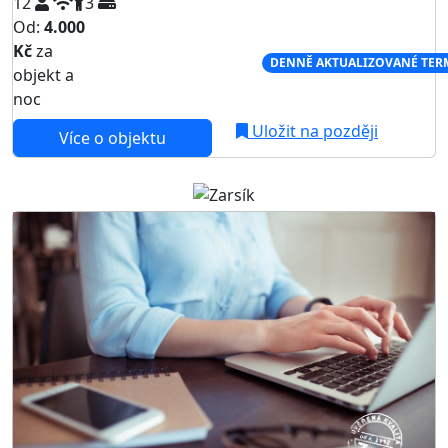
12
3
Od:
4.000
Kč
za
NEJNIŽŠÍ CENA NA TRHU
DENNĚ AKTUALIZOVANÉ TER
objekt a
noc
Uložit na později
Více o objektu