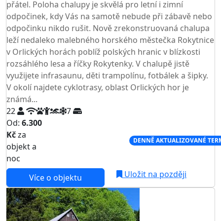
přátel. Poloha chalupy je skvělá pro letní i zimní
odpočinek, kdy Vás na samotě nebude při zábavě nebo
odpočinku nikdo rušit. Nově zrekonstruovaná chalupa
leží nedaleko malebného horského městečka Rokytnice
v Orlických horách poblíž polských hranic v blízkosti
rozsáhlého lesa a říčky Rokytenky. V chalupě jistě
využijete infrasaunu, děti trampolínu, fotbálek a šipky.
V okolí najdete cyklotrasy, oblast Orlických hor je
známá...
22
7
Od:
6.300
Kč
za
NEJNIŽŠÍ CENA NA TRHU
DENNĚ AKTUALIZOVANÉ TER
objekt a
noc
Uložit na později
Více o objektu