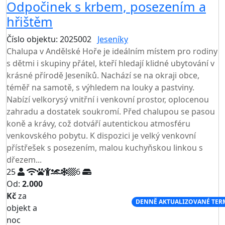
Odpočinek s krbem, posezením a
hřištěm
Číslo objektu: 2025002
Jeseníky
Chalupa v Andělské Hoře je ideálním místem pro rodiny
s dětmi i skupiny přátel, kteří hledají klidné ubytování v
krásné přírodě Jeseníků. Nachází se na okraji obce,
téměř na samotě, s výhledem na louky a pastviny.
Nabízí velkorysý vnitřní i venkovní prostor, oplocenou
zahradu a dostatek soukromí. Před chalupou se pasou
koně a krávy, což dotváří autentickou atmosféru
venkovského pobytu. K dispozici je velký venkovní
přístřešek s posezením, malou kuchyňskou linkou s
dřezem...
25
6
Od:
2.000
Kč
za
NEJNIŽŠÍ CENA NA TRHU
DENNĚ AKTUALIZOVANÉ TER
objekt a
noc