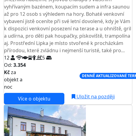
vyhřívaným bazénem, koupacím sudem a infra saunou
až pro 12 osob s výhledem na hory. Bohaté venkovní
vybavení jistě oceníte při své letní dovolené, kdy je Vám
k dispozici venkovní posezení na terase a u ohniště, gril
a udírna, pro děti pak houpačky, pískoviště, trampolína
aj. Prostřední Lipka je místo stvořené k procházkám
přírodou, které zvládnu i nejmenší turisté, také pro...
12
5
Od:
3.354
Kč
za
NEJNIŽŠÍ CENA NA TRHU
DENNĚ AKTUALIZOVANÉ TER
objekt a
noc
Uložit na později
Více o objektu