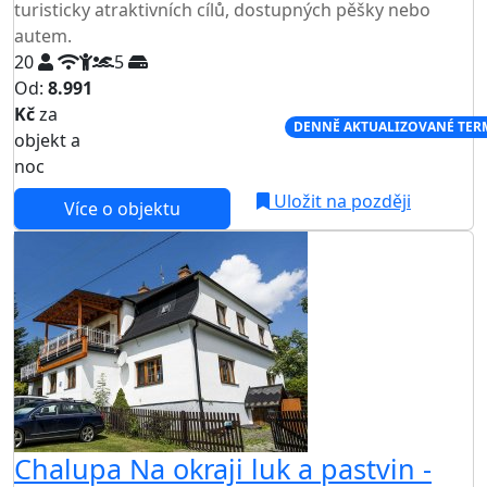
turisticky atraktivních cílů, dostupných pěšky nebo
autem.
20
5
Od:
8.991
Kč
za
NEJNIŽŠÍ CENA NA TRHU
DENNĚ AKTUALIZOVANÉ TER
objekt a
noc
Uložit na později
Více o objektu
Chalupa Na okraji luk a pastvin -