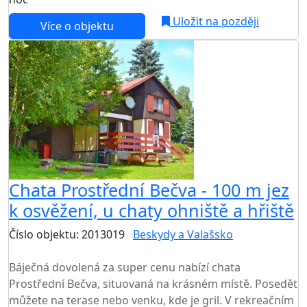
Uložit na později
Více o objektu
Chata Prostřední Bečva - 100 m jez
k osvěžení, u chaty ohniště a hřiště
Číslo objektu: 2013019
Beskydy a Valašsko
TOP HODNOCENÍ
Báječná dovolená za super cenu nabízí chata
Prostřední Bečva, situovaná na krásném místě. Posedět
můžete na terase nebo venku, kde je gril. V rekreačním