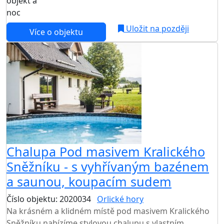
objekt a
noc
Uložit na později
Více o objektu
Chalupa Pod masivem Kralického
Sněžníku - s vyhřívaným bazénem
a saunou, koupacím sudem
Číslo objektu: 2020034
Orlické hory
Na krásném a klidném místě pod masivem Kralického
Sněžníku nabízíme stylovou chalupu s vlastním