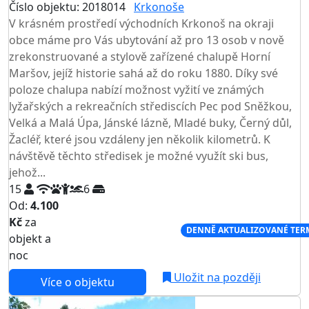
Číslo objektu: 2018014
Krkonoše
TOP HODNOCENÍ
V krásném prostředí východních Krkonoš na okraji
obce máme pro Vás ubytování až pro 13 osob v nově
zrekonstruované a stylově zařízené chalupě Horní
Maršov, jejíž historie sahá až do roku 1880. Díky své
poloze chalupa nabízí možnost vyžití ve známých
lyžařských a rekreačních střediscích Pec pod Sněžkou,
Velká a Malá Úpa, Jánské lázně, Mladé buky, Černý důl,
Žacléř, které jsou vzdáleny jen několik kilometrů. K
návštěvě těchto středisek je možné využít ski bus,
jehož...
15
6
Od:
4.100
Kč
za
NEJNIŽŠÍ CENA NA TRHU
DENNĚ AKTUALIZOVANÉ TER
objekt a
noc
Uložit na později
Více o objektu