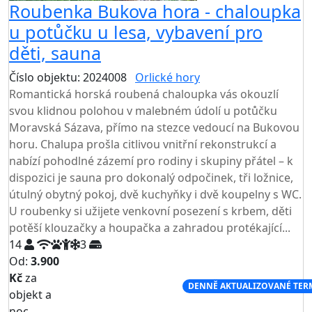
Roubenka Bukova hora - chaloupka
u potůčku u lesa, vybavení pro
děti, sauna
Číslo objektu: 2024008
Orlické hory
Romantická horská roubená chaloupka vás okouzlí
svou klidnou polohou v malebném údolí u potůčku
Moravská Sázava, přímo na stezce vedoucí na Bukovou
horu. Chalupa prošla citlivou vnitřní rekonstrukcí a
nabízí pohodlné zázemí pro rodiny i skupiny přátel – k
dispozici je sauna pro dokonalý odpočinek, tři ložnice,
útulný obytný pokoj, dvě kuchyňky i dvě koupelny s WC.
U roubenky si užijete venkovní posezení s krbem, děti
potěší klouzačky a houpačka a zahradou protékající...
14
3
Od:
3.900
Kč
za
NEJNIŽŠÍ CENA NA TRHU
DENNĚ AKTUALIZOVANÉ TER
objekt a
noc