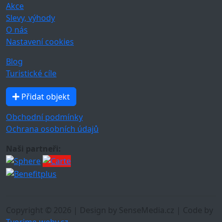
Akce
Slevy, výhody
O nás
Nastavení cookies
Blog
Turistické cíle
Přidat objekt
Obchodní podmínky
Ochrana osobních údajů
Naši partneři:
Copyright © 2026 | Design by SenseMedia.cz | Code by