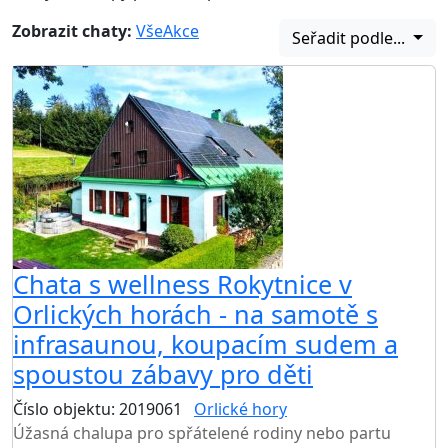
Zobrazit chaty:
Vše
Akce
Seřadit podle...
Chata s wellness Rokytnice v
Orlických horách - na samotě s
infrasaunou, koupacím sudem a
spoustou zábavy pro děti
Číslo objektu: 2019061
Orlické hory
TOP HODNOCENÍ
Úžasná chalupa pro spřátelené rodiny nebo partu