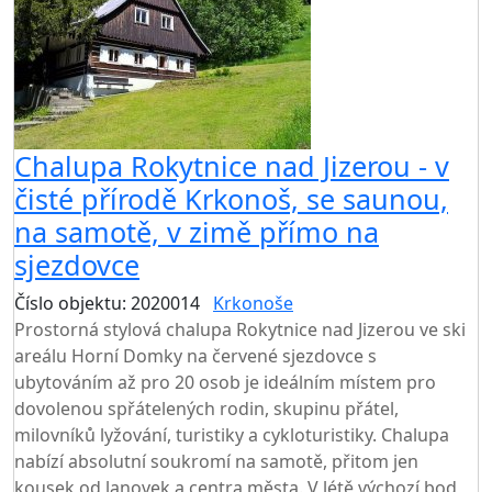
Chalupa Rokytnice nad Jizerou - v
čisté přírodě Krkonoš, se saunou,
na samotě, v zimě přímo na
sjezdovce
Číslo objektu: 2020014
Krkonoše
TOP HODNOCENÍ
Prostorná stylová chalupa Rokytnice nad Jizerou ve ski
areálu Horní Domky na červené sjezdovce s
ubytováním až pro 20 osob je ideálním místem pro
dovolenou spřátelených rodin, skupinu přátel,
milovníků lyžování, turistiky a cykloturistiky. Chalupa
nabízí absolutní soukromí na samotě, přitom jen
kousek od lanovek a centra města. V létě výchozí bod