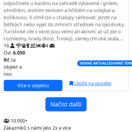
odpočinete u bazénu na zahradě vybavené i grilem,
ohništěm, stolním tenisem a hřištěm na volejbal a
košíkovou. V zimě lze u chalupy sáňkovat, jezdit na
běžkách nebo vyjet do zimních středisek na sjezdovky.
Turistické cíle v okolí jsou velmi atraktivní, ať už jde o
rozhledny, hrady (Kost, Trosky), zámky (Hrubá skála,...
16
4
Od:
6.050
Kč
za
NEJNIŽŠÍ CENA NA TRHU
DENNĚ AKTUALIZOVANÉ TER
objekt a
noc
Uložit na později
Více o objektu
Načíst další
10 000+
Zákazníků s námi jelo 2x a více