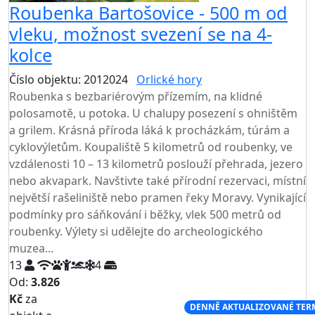
Roubenka Bartošovice - 500 m od
vleku, možnost svezení se na 4-
kolce
Číslo objektu: 2012024
Orlické hory
TOP HODNOCENÍ
Roubenka s bezbariérovým přízemím, na klidné
polosamotě, u potoka. U chalupy posezení s ohništěm
a grilem. Krásná příroda láká k procházkám, túrám a
cyklovýletům. Koupaliště 5 kilometrů od roubenky, ve
vzdálenosti 10 – 13 kilometrů poslouží přehrada, jezero
nebo akvapark. Navštivte také přírodní rezervaci, místní
největší rašeliniště nebo pramen řeky Moravy. Vynikající
podmínky pro sáňkování i běžky, vlek 500 metrů od
roubenky. Výlety si udělejte do archeologického
muzea...
13
4
Od:
3.826
Kč
za
NEJNIŽŠÍ CENA NA TRHU
DENNĚ AKTUALIZOVANÉ TER