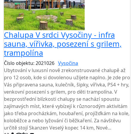
Chalupa V srdci Vysočiny - infra
sauna, vířivka, posezení s grilem,
trampolína
Číslo objektu: 2021026
Vysočina
Ubytování v luxusní nově zrekonstruované chalupě až
pro 12 osob, kde si dovolenou užijete naplno. Je zde pro
Vás připravena sauna, kulečník, šipky, vířivka, PS4 + hry,
venkovní posezení s grilem, pro děti trampolína. V
bezprostřední blízkosti chalupy se nachází spoustu
zajímavých míst, které vybízejí k různorodým aktivitám
jako třeba procházkám, houbaření, projížďkám na kole,
koloběžce a nebo lyžování či běžkaření. Za návštěvu
určitě stojí Skanzen Veselý kopec 14 km, Nové...