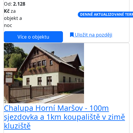
Od:
2.128
Kč
za
NEJNIŽŠÍ CENA NA TRHU
DENNĚ AKTUALIZOVANÉ TER
objekt a
noc
Uložit na později
Více o objektu
Chalupa Horní Maršov - 100m
sjezdovka a 1km koupaliště v zimě
kluziště