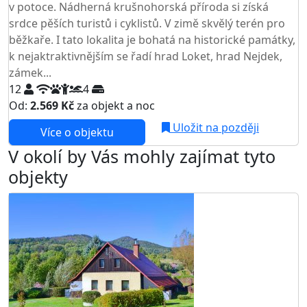
v potoce. Nádherná krušnohorská příroda si získá
srdce pěších turistů i cyklistů. V zimě skvělý terén pro
běžkaře. I tato lokalita je bohatá na historické památky,
k nejaktraktivnějším se řadí hrad Loket, hrad Nejdek,
zámek...
12
4
Od:
2.569 Kč
za objekt a noc
Uložit na později
Více o objektu
V okolí by Vás mohly zajímat tyto
objekty