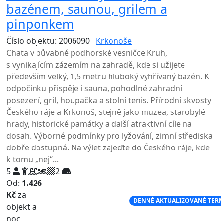
bazénem, saunou, grilem a
pinponkem
Číslo objektu: 2006090
Krkonoše
TOP HODNOCENÍ
Chata v půvabné podhorské vesničce Kruh,
s vynikajícím zázemím na zahradě, kde si užijete
především velký, 1,5 metru hluboký vyhřívaný bazén. K
odpočinku přispěje i sauna, pohodlné zahradní
posezení, gril, houpačka a stolní tenis. Přírodní skvosty
Českého ráje a Krkonoš, stejně jako muzea, starobylé
hrady, historické památky a další atraktivní cíle na
dosah. Výborné podmínky pro lyžování, zimní střediska
dobře dostupná. Na výlet zajeďte do Českého ráje, kde
k tomu „nej“...
5
2
Od:
1.426
Kč
za
NEJNIŽŠÍ CENA NA TRHU
DENNĚ AKTUALIZOVANÉ TER
objekt a
noc