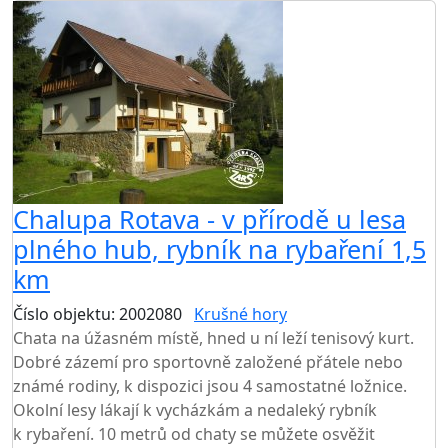
Chalupa Rotava - v přírodě u lesa
plného hub, rybník na rybaření 1,5
km
Číslo objektu: 2002080
Krušné hory
Chata na úžasném místě, hned u ní leží tenisový kurt.
Dobré zázemí pro sportovně založené přátele nebo
známé rodiny, k dispozici jsou 4 samostatné ložnice.
Okolní lesy lákají k vycházkám a nedaleký rybník
k rybaření. 10 metrů od chaty se můžete osvěžit