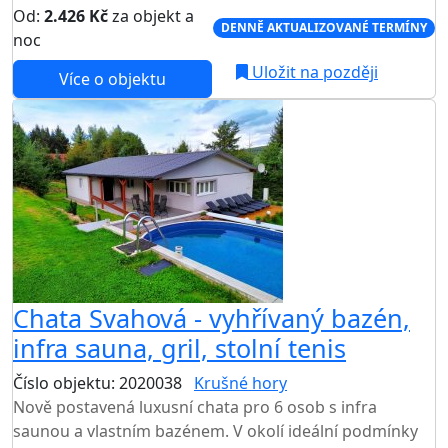
Od:
2.426 Kč
za objekt a
DENNĚ AKTUALIZOVANÉ TERMÍNY
noc
Uložit na později
Více o objektu
Chata Svahová - vyhřívaný bazén,
infra sauna, gril, stolní tenis
Číslo objektu: 2020038
Krušné hory
TOP HODNOCENÍ
Nově postavená luxusní chata pro 6 osob s infra
saunou a vlastním bazénem. V okolí ideální podmínky