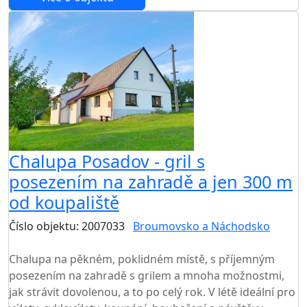
Chalupa Posadov - gril s
posezením na zahradě a jen 300 m
od koupaliště
Číslo objektu: 2007033
Broumovsko a Náchodsko
TOP HODNOCENÍ
Chalupa na pěkném, poklidném místě, s příjemným
posezením na zahradě s grilem a mnoha možnostmi,
jak strávit dovolenou, a to po celý rok. V létě ideální pro