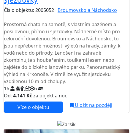
Číslo objektu: 2005052
Broumovsko a Náchodsko
TOP HODNOCENÍ
Prostorná chata na samotě, s vlastním bazénem a
posilovnou, přímo u sjezdovky. Nádherné místo pro
celoroční dovolenou. Broumovsko a Náchodsko, to
jsou nepřeberné možnosti výletů na hrady, zámky, k
vodě nebo do přírody. Lenošení na zahradě
zkombinujte s houbařením, toulkami lesem nebo
zajděte do blízkého lanového parku. Panoramatický
výhled na Krkonoše. V zimě lze využít sjezdovku
vzdálenou 10 m od chalupy.
16
6
Od:
4.141 Kč
za objekt a noc
NEJNIŽŠÍ CENA NA TRHU
Uložit na později
Více o objektu