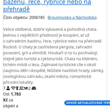
bazénu, řece, rybníce nebo na
přehradě
Číslo objektu: 2006185
Broumovsko a Náchodsko
TOP HODNOCENÍ
Velice oblíbená, dobře vybavená a pohodlná chata.
Jednou z největších předností je koupání, ať už
v zahradním bazénu, řece, rybníce nebo na přehradě
Rozkoš. U chaty je zastřešená pergola, zahradní
posezení, gril a ohniště. Houbaři si to tu pochvalují,
stejně jako turisté a cykloturisté. Chata na klidném,
tichém místě u lesa. Zajímavé turistické cíle v okolí
zaujmou děti i dospělé, Můžete navštívit hrady, zámky,
zoologickou zahradu, skalní města, romantické
přírodní lokality.
7
2
Od:
1.783
Kč
za
NEJNIŽŠÍ CENA NA TRHU
DENNĚ AKTUALIZOVANÉ TER
objekt a