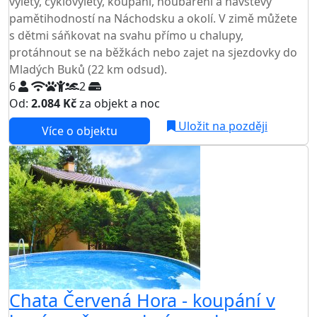
výlety, cyklovýlety, koupání, houbaření a návštěvy
pamětihodností na Náchodsku a okolí. V zimě můžete
s dětmi sáňkovat na svahu přímo u chalupy,
protáhnout se na běžkách nebo zajet na sjezdovky do
Mladých Buků (22 km odsud).
6
2
Od:
2.084 Kč
za objekt a noc
Uložit na později
Více o objektu
AKCE
Chata Červená Hora - koupání v