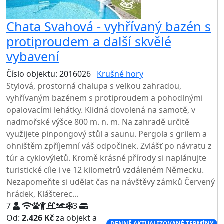
Chata Svahová - vyhřívaný bazén s
protiproudem a další skvělé
vybavení
Číslo objektu: 2016026
Krušné hory
TOP HODNOCENÍ
Stylová, prostorná chalupa s velkou zahradou,
vyhřívaným bazénem s protiproudem a pohodlnými
opalovacími lehátky. Klidná dovolená na samotě, v
nadmořské výšce 800 m. n. m. Na zahradě určitě
využijete pinpongový stůl a saunu. Pergola s grilem a
ohništěm zpříjemní váš odpočinek. Zvlášť po návratu z
túr a cyklovýletů. Kromě krásné přírody si naplánujte
turistické cíle i ve 12 kilometrů vzdáleném Německu.
Nezapomeňte si udělat čas na návštěvy zámků Červený
hrádek, Klášterec...
7
3
Od:
2.426 Kč
za objekt a
DENNĚ AKTUALIZOVANÉ TERMÍNY