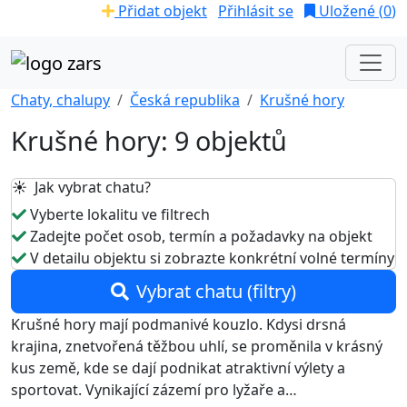
Přidat objekt
Přihlásit se
Uložené (
0
)
Chaty, chalupy
Česká republika
Krušné hory
Krušné hory: 9 objektů
☀️ Jak vybrat chatu?
Vyberte lokalitu ve filtrech
Zadejte počet osob, termín a požadavky na objekt
V detailu objektu si zobrazte konkrétní volné termíny
Vybrat chatu (filtry)
Krušné hory mají podmanivé kouzlo. Kdysi drsná
krajina, znetvořená těžbou uhlí, se proměnila v krásný
kus země, kde se dají podnikat atraktivní výlety a
sportovat. Vynikající zázemí pro lyžaře a…