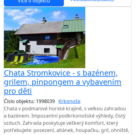
Více o objektu
Chata Stromkovice - s bazénem,
grilem, pinpongem a vybavením
pro děti
Číslo objektu: 1998039
Krkonoše
TOP HODNOCENÍ
Chata v podmanivé horské krajině, s velkou zahradou
a bazénem. Impozantní podkrkonošské výhledy, čistý
vzduch. Zahrada poskytuje veškerý komfort, který
potřebujete: posezení, altánek, houpačku, gril, ohniště,