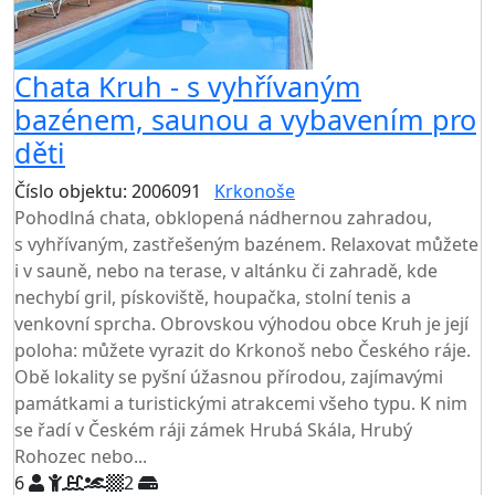
Chata Kruh - s vyhřívaným
bazénem, saunou a vybavením pro
děti
Číslo objektu: 2006091
Krkonoše
TOP HODNOCENÍ
Pohodlná chata, obklopená nádhernou zahradou,
s vyhřívaným, zastřešeným bazénem. Relaxovat můžete
i v sauně, nebo na terase, v altánku či zahradě, kde
nechybí gril, pískoviště, houpačka, stolní tenis a
venkovní sprcha. Obrovskou výhodou obce Kruh je její
poloha: můžete vyrazit do Krkonoš nebo Českého ráje.
Obě lokality se pyšní úžasnou přírodou, zajímavými
památkami a turistickými atrakcemi všeho typu. K nim
se řadí v Českém ráji zámek Hrubá Skála, Hrubý
Rohozec nebo...
6
2