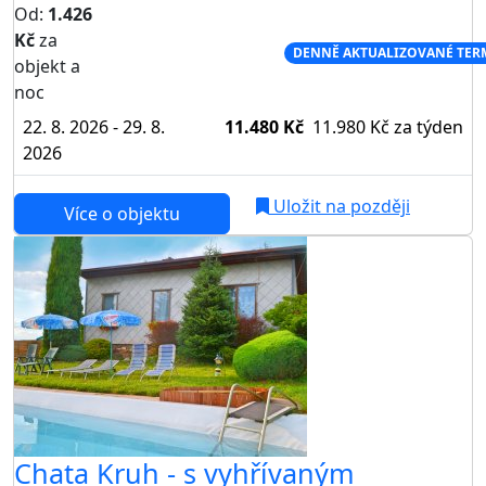
Od:
1.426
Kč
za
NEJNIŽŠÍ CENA NA TRHU
DENNĚ AKTUALIZOVANÉ TER
objekt a
noc
22. 8. 2026 - 29. 8.
11.480 Kč
11.980 Kč
za týden
2026
Uložit na později
Více o objektu
AKCE
Chata Kruh - s vyhřívaným