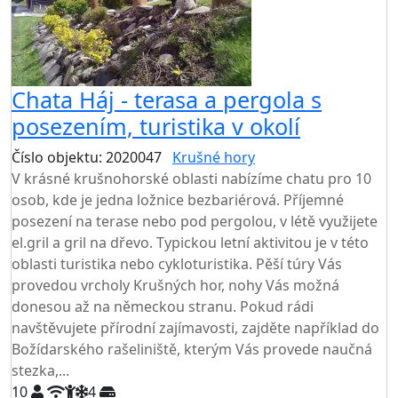
Chata Háj - terasa a pergola s
posezením, turistika v okolí
Číslo objektu: 2020047
Krušné hory
TOP HODNOCENÍ
V krásné krušnohorské oblasti nabízíme chatu pro 10
osob, kde je jedna ložnice bezbariérová. Příjemné
posezení na terase nebo pod pergolou, v létě využijete
el.gril a gril na dřevo. Typickou letní aktivitou je v této
oblasti turistika nebo cykloturistika. Pěší túry Vás
provedou vrcholy Krušných hor, nohy Vás možná
donesou až na německou stranu. Pokud rádi
navštěvujete přírodní zajímavosti, zajděte například do
Božídarského rašeliniště, kterým Vás provede naučná
stezka,...
10
4