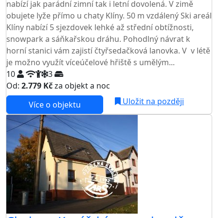
nabízí jak parádní zimní tak i letní dovolená. V zimě
obujete lyže přímo u chaty Klíny. 50 m vzdálený Ski areál
Klíny nabízí 5 sjezdovek lehké až střední obtížnosti,
snowpark a sáňkařskou dráhu. Pohodlný návrat k
horní stanici vám zajistí čtyřsedačková lanovka. V v létě
je možno využít víceúčelové hřiště s umělým...
10
3
Od:
2.779 Kč
za objekt a noc
Uložit na později
Více o objektu