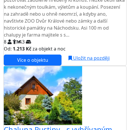
pozorovat zaoblené hřebeny Krkonoš. Hezké okolí láká
k nekonečným toulkám, výletům a koupání. Posezení
na zahradě nebo u ohně neomrzí, a kdyby ano,
navštivte ZOO Dvůr Králové nebo zámky a další
historické památky na Náchodsku. Asi 100 m od
chalupy je farma majitele s s...
8
3
Od:
1.213 Kč
za objekt a noc
Uložit na později
Více o objektu
Chalupa Pustiny - s vyhřívaným