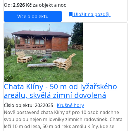
Od:
2.926 Kč
za objekt a noc
Uložit na později
Více o objektu
Chata Klíny - 50 m od lyžařského
areálu, skvělá zimní dovolená
Číslo objektu: 2022035
Krušné hory
Nově postavená chata Klíny až pro 10 osob nadchne
svou polou nejen milovníky zimních radovánek. Chata
leží 10 m od lesa, 50 m od rekr. areálu Klíny, kde se