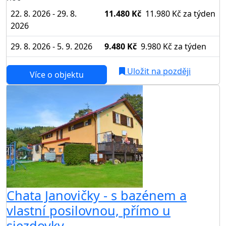
22. 8. 2026 - 29. 8.
11.480 Kč
11.980 Kč
za týden
2026
29. 8. 2026 - 5. 9. 2026
9.480 Kč
9.980 Kč
za týden
Uložit na později
Více o objektu
Chata Janovičky - s bazénem a
vlastní posilovnou, přímo u
sjezdovky