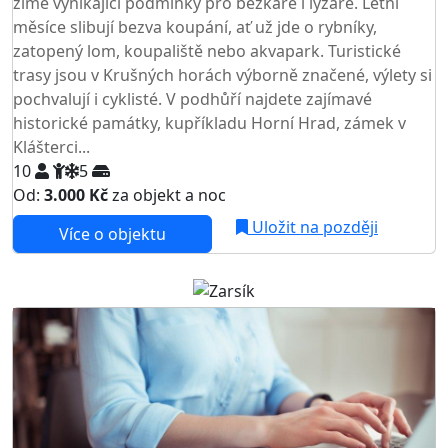
zimě vynikající podmínky pro běžkaře i lyžaře. Letní
měsíce slibují bezva koupání, ať už jde o rybníky,
zatopený lom, koupaliště nebo akvapark. Turistické
trasy jsou v Krušných horách výborně značené, výlety si
pochvalují i cyklisté. V podhůří najdete zajímavé
historické památky, kupříkladu Horní Hrad, zámek v
Klášterci...
10
5
Od:
3.000 Kč
za objekt a noc
Uložit na později
Více o objektu