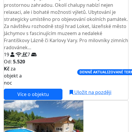
prostornou zahradou. Okolí chalupy nabízí nejen
relaxaci, ale i bohaté možnosti výletů. Ubytování je
strategicky umístěno pro objevování okolních památek.
Za návštěvu rozhodně stojí hrad Loket, lázeňské město
Jáchymov s fascinujícím muzeem a nedaleké
Františkovy Lázně či Karlovy Vary. Pro milovníky zimních
radovánek...
19
7
Od:
5.520
Kč
za
NEJNIŽŠÍ CENA NA TRHU
DENNĚ AKTUALIZOVANÉ TER
objekt a
noc
Uložit na později
Více o objektu