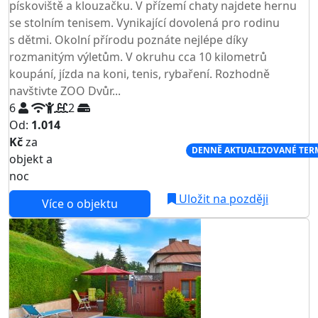
pískoviště a klouzačku. V přízemí chaty najdete hernu
se stolním tenisem. Vynikající dovolená pro rodinu
s dětmi. Okolní přírodu poznáte nejlépe díky
rozmanitým výletům. V okruhu cca 10 kilometrů
koupání, jízda na koni, tenis, rybaření. Rozhodně
navštivte ZOO Dvůr...
6
2
Od:
1.014
Kč
za
NEJNIŽŠÍ CENA NA TRHU
DENNĚ AKTUALIZOVANÉ TER
objekt a
noc
Uložit na později
Více o objektu
AKCE