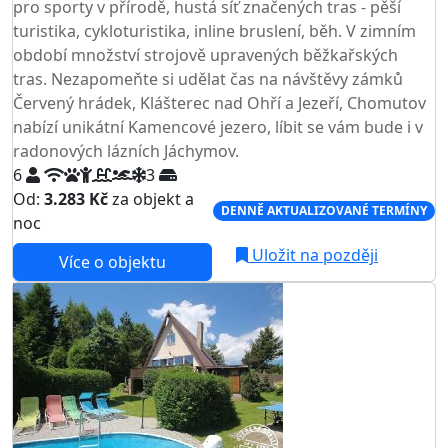
pro sporty v přírodě, hustá síť značených tras - pěší
turistika, cykloturistika, inline bruslení, běh. V zimním
období množství strojově upravených běžkařských
tras. Nezapomeňte si udělat čas na návštěvy zámků
Červený hrádek, Klášterec nad Ohří a Jezeří, Chomutov
nabízí unikátní Kamencové jezero, líbit se vám bude i v
radonových lázních Jáchymov.
6
3
Od:
3.283 Kč
za objekt a
DENNĚ AKTUALIZOVANÉ TERMÍNY
noc
Uložit na později
Více o objektu