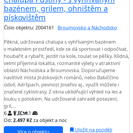
bazénem, grilem, ohništěm a
pískovištěm
Číslo objektu: 2004161
Broumovsko a Náchodsko
TOP HODNOCENÍ
Pěkná, udržovaná chalupa s vyhřívaným bazénem
v malebném prostředí, kde se dá sportovat i odpočívat,
houbařit a rybařit, jezdit na kole, toulat se pěšky. Klidná,
velmi příjemná lokalita, rozmanité výlety v atraktivní
oblasti Náchodska a Broumovska. Doporučujeme
navštívit místa Jiráskových románů, nebo Babiččino
údolí, Adršpach, pevnost Josefov aj., využít můžete i
značené cyklotrasy. Z okna uklidňující výhled na les a
louku s potokem. Na udržované zahradě posezení,
gril,...
6
1
Od:
2.497 Kč
za objekt a noc
Uložit na později
Více o objektu