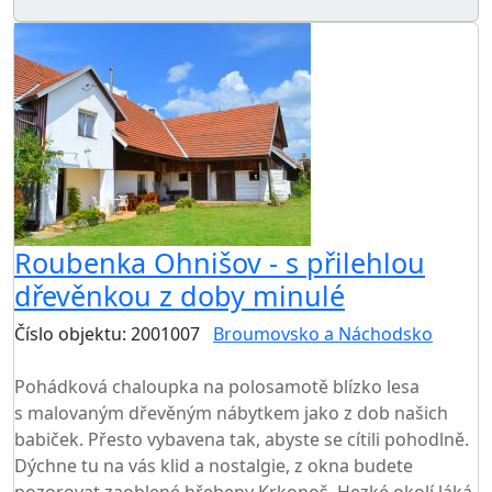
Roubenka Ohnišov - s přilehlou
dřevěnkou z doby minulé
Číslo objektu: 2001007
Broumovsko a Náchodsko
TOP HODNOCENÍ
Pohádková chaloupka na polosamotě blízko lesa
s malovaným dřevěným nábytkem jako z dob našich
babiček. Přesto vybavena tak, abyste se cítili pohodlně.
Dýchne tu na vás klid a nostalgie, z okna budete