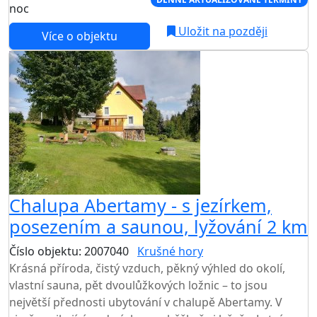
noc
Uložit na později
Více o objektu
Chalupa Abertamy - s jezírkem,
posezením a saunou, lyžování 2 km
Číslo objektu: 2007040
Krušné hory
Krásná příroda, čistý vzduch, pěkný výhled do okolí,
vlastní sauna, pět dvoulůžkových ložnic – to jsou
největší přednosti ubytování v chalupě Abertamy. V