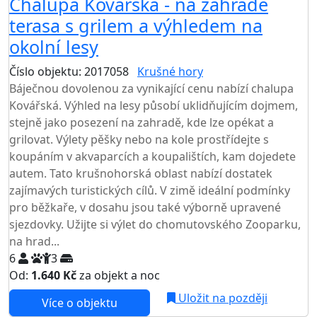
Chalupa Kovářská - na zahradě
terasa s grilem a výhledem na
okolní lesy
Číslo objektu: 2017058
Krušné hory
Báječnou dovolenou za vynikající cenu nabízí chalupa
Kovářská. Výhled na lesy působí uklidňujícím dojmem,
stejně jako posezení na zahradě, kde lze opékat a
grilovat. Výlety pěšky nebo na kole prostřídejte s
koupáním v akvaparcích a koupalištích, kam dojedete
autem. Tato krušnohorská oblast nabízí dostatek
zajímavých turistických cílů. V zimě ideální podmínky
pro běžkaře, v dosahu jsou také výborně upravené
sjezdovky. Užijte si výlet do chomutovského Zooparku,
na hrad...
6
3
Od:
1.640 Kč
za objekt a noc
Uložit na později
Více o objektu