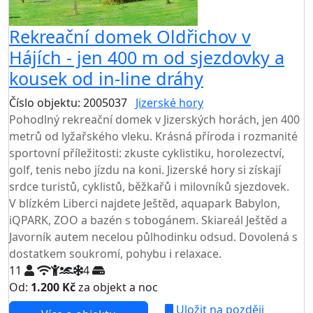
Rekreační domek Oldřichov v
Hájích - jen 400 m od sjezdovky a
kousek od in-line dráhy
Číslo objektu: 2005037
Jizerské hory
Pohodlný rekreační domek v Jizerských horách, jen 400
metrů od lyžařského vleku. Krásná příroda i rozmanité
sportovní příležitosti: zkuste cyklistiku, horolezectví,
golf, tenis nebo jízdu na koni. Jizerské hory si získají
srdce turistů, cyklistů, běžkařů i milovníků sjezdovek.
V blízkém Liberci najdete Ještěd, aquapark Babylon,
iQPARK, ZOO a bazén s tobogánem. Skiareál Ještěd a
Javorník autem necelou půlhodinku odsud. Dovolená s
dostatkem soukromí, pohybu i relaxace.
11
4
Od:
1.200 Kč
za objekt a noc
NEJNIŽŠÍ CENA NA TRHU
Uložit na později