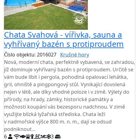
Chata Svahová - vířivka, sauna a
vyhřívaný bazén s protiproudem
Číslo objektu: 2016027
Krušné hory
Nová, moderní chata, perfektně vybavená, se zahradou,
jíž dominuje vyhřívaný bazén s protiproudem. Určitě se
vám bude líbit i pergola, pohodlná opalovací lehátka,
gril, ohniště a pingpongový stůl. Vynikající dovolená
nejen v létě, ale díky vhodné poloze i v zimě. Výlety do
přírody, na hrady, zámky, historické památky a
možnosti koupání vás bezesporu nadchnou. V zimě
využijte blízká lyžařská střediska. Chata leží
v nadmořské výšce 800 m. n. m., dají se odsud
podniknout...
6
3