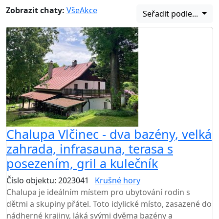
Zobrazit chaty:
Vše
Akce
Seřadit podle...
Chalupa Vlčinec - dva bazény, velká
zahrada, infrasauna, terasa s
posezením, gril a kulečník
Číslo objektu: 2023041
Krušné hory
Chalupa je ideálním místem pro ubytování rodin s
dětmi a skupiny přátel. Toto idylické místo, zasazené do
nádherné krajiny, láká svými dvěma bazény a