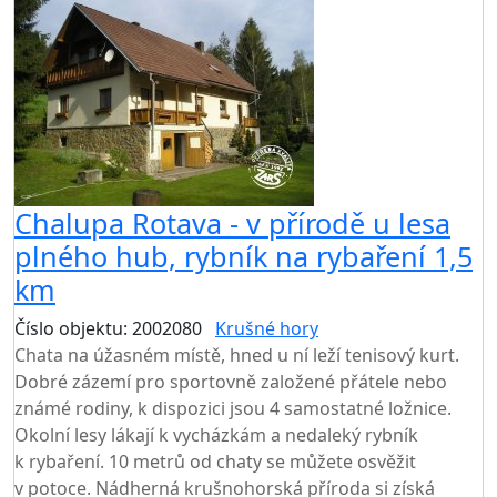
Chalupa Rotava - v přírodě u lesa
plného hub, rybník na rybaření 1,5
km
Číslo objektu: 2002080
Krušné hory
Chata na úžasném místě, hned u ní leží tenisový kurt.
Dobré zázemí pro sportovně založené přátele nebo
známé rodiny, k dispozici jsou 4 samostatné ložnice.
Okolní lesy lákají k vycházkám a nedaleký rybník
k rybaření. 10 metrů od chaty se můžete osvěžit
v potoce. Nádherná krušnohorská příroda si získá