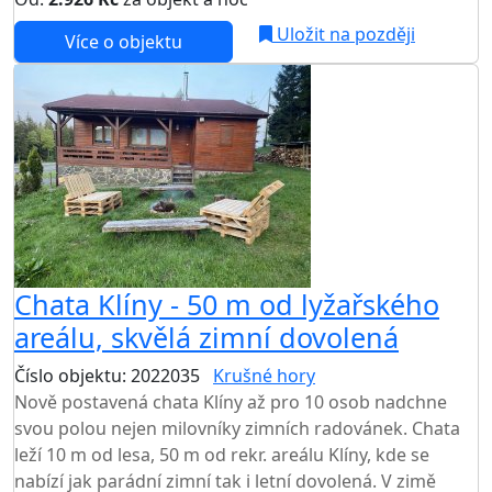
Uložit na později
Více o objektu
Chata Klíny - 50 m od lyžařského
areálu, skvělá zimní dovolená
Číslo objektu: 2022035
Krušné hory
Nově postavená chata Klíny až pro 10 osob nadchne
svou polou nejen milovníky zimních radovánek. Chata
leží 10 m od lesa, 50 m od rekr. areálu Klíny, kde se
nabízí jak parádní zimní tak i letní dovolená. V zimě