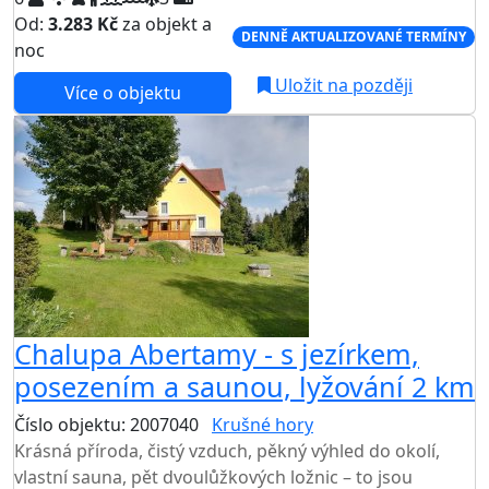
Od:
3.283 Kč
za objekt a
DENNĚ AKTUALIZOVANÉ TERMÍNY
noc
Uložit na později
Více o objektu
Chalupa Abertamy - s jezírkem,
posezením a saunou, lyžování 2 km
Číslo objektu: 2007040
Krušné hory
Krásná příroda, čistý vzduch, pěkný výhled do okolí,
vlastní sauna, pět dvoulůžkových ložnic – to jsou