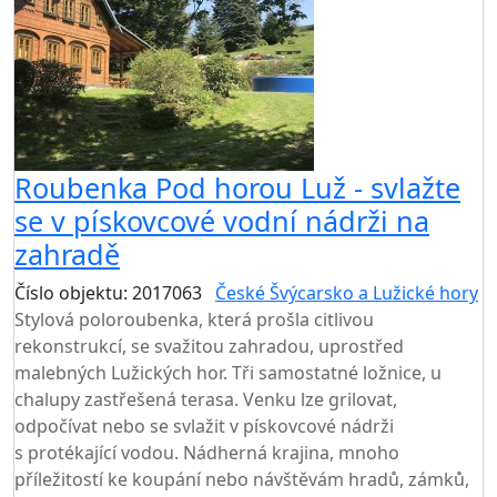
Roubenka Pod horou Luž - svlažte
se v pískovcové vodní nádrži na
zahradě
Číslo objektu: 2017063
České Švýcarsko a Lužické hory
Stylová poloroubenka, která prošla citlivou
rekonstrukcí, se svažitou zahradou, uprostřed
malebných Lužických hor. Tři samostatné ložnice, u
chalupy zastřešená terasa. Venku lze grilovat,
odpočívat nebo se svlažit v pískovcové nádrži
s protékající vodou. Nádherná krajina, mnoho
příležitostí ke koupání nebo návštěvám hradů, zámků,