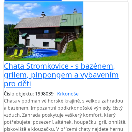
Chata Stromkovice - s bazénem,
grilem, pinpongem a vybavením
pro děti
Číslo objektu: 1998039
Krkonoše
TOP HODNOCENÍ
Chata v podmanivé horské krajině, s velkou zahradou
a bazénem. Impozantní podkrkonošské výhledy, čistý
vzduch. Zahrada poskytuje veškerý komfort, který
potřebujete: posezení, altánek, houpačku, gril, ohniště,
pískoviště a klouzačku. V přízemí chaty najdete hernu