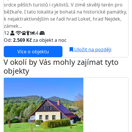
srdce pěších turistů i cyklistů. V zimě skvělý terén pro
běžkaře. I tato lokalita je bohatá na historické památky,
k nejaktraktivnějším se řadí hrad Loket, hrad Nejdek,
zámek...
12
4
Od:
2.569 Kč
za objekt a noc
Uložit na později
Více o objektu
V okolí by Vás mohly zajímat tyto
objekty