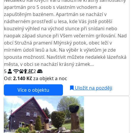
Nedaleko Karlových Varů nabízíme krásný samostatný
apartmán pro 5 osob s vlastním vchodem a
zapuštěným bazénem. Apartmán se nachází v
nádherném prostředí u lesa, kde Vás jistě potěší
kouzelný výhled na východ slunce při snídani nebo
naopak západ slunce při Všem večerním grilování. Nad
obcí Stružná pramení Mlýnský potok, obec leží v
mírném údolí lesů a luk. Na výběr k výletům je zde
spousta možností. Navštívit můžete nedaleké lázeňská
města, v obci se nachází krásný zámek...
5
2
Od:
2.140 Kč
za objekt a noc
Uložit na později
Více o objektu