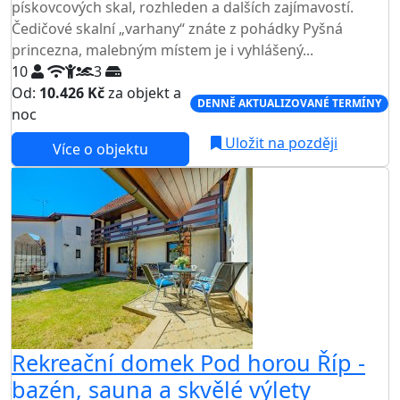
pískovcových skal, rozhleden a dalších zajímavostí.
Čedičové skalní „varhany“ znáte z pohádky Pyšná
princezna, malebným místem je i vyhlášený...
10
3
Od:
10.426 Kč
za objekt a
DENNĚ AKTUALIZOVANÉ TERMÍNY
noc
Uložit na později
Více o objektu
Rekreační domek Pod horou Říp -
bazén, sauna a skvělé výlety