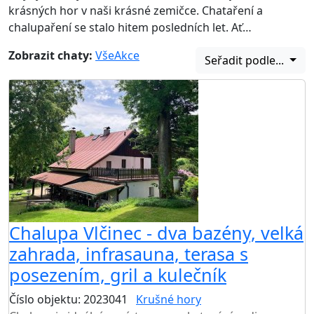
krásných hor v naši krásné zemičce. Chataření a
chalupaření se stalo hitem posledních let. Ať…
Zobrazit chaty:
Vše
Akce
Seřadit podle...
Chalupa Vlčinec - dva bazény, velká
zahrada, infrasauna, terasa s
posezením, gril a kulečník
Číslo objektu: 2023041
Krušné hory