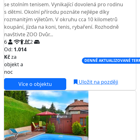
se stolním tenisem. Vynikající dovolená pro rodinu
s dětmi. Okolní přírodu poznáte nejlépe díky
rozmanitým výletům. V okruhu cca 10 kilometrů
koupání, jízda na koni, tenis, rybaření. Rozhodně
navštivte ZOO Dvůr...
6
2
Od:
1.014
Kč
za
NEJNIŽŠÍ CENA NA TRHU
DENNĚ AKTUALIZOVANÉ TER
objekt a
noc
Uložit na později
Více o objektu
AKCE