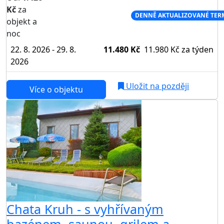
Kč
za
NEJNIŽŠÍ CENA NA TRHU
DENNĚ AKTUALIZOVANÉ TER
objekt a
noc
22. 8. 2026 - 29. 8.
11.480 Kč
11.980 Kč
za týden
2026
Uložit na později
Více o objektu
AKCE
Chata Kruh - s vyhřívaným