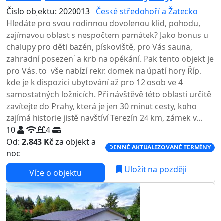
Číslo objektu: 2020013
České středohoří a Žatecko
Hledáte pro svou rodinnou dovolenou klid, pohodu,
zajímavou oblast s nespočtem památek? Jako bonus u
chalupy pro děti bazén, pískoviště, pro Vás sauna,
zahradní posezení a krb na opékání. Pak tento objekt je
pro Vás, to vše nabízí rekr. domek na úpatí hory Říp,
kde je k dispozici ubytování až pro 12 osob ve 4
samostatných ložnicích. Při návštěvě této oblasti určitě
zavítejte do Prahy, která je jen 30 minut cesty, koho
zajímá historie jistě navštíví Terezín 24 km, zámek v...
10
4
Od:
2.843 Kč
za objekt a
DENNĚ AKTUALIZOVANÉ TERMÍNY
noc
Uložit na později
Více o objektu