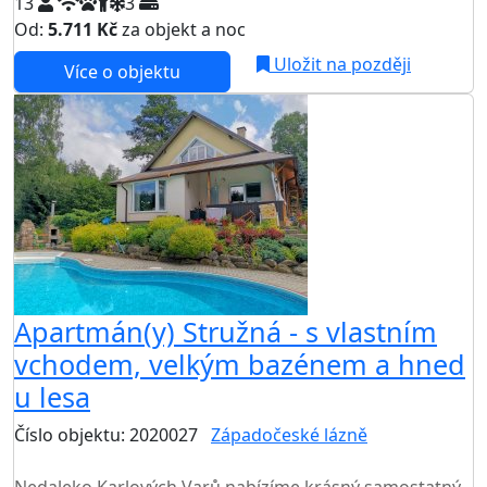
13
3
Od:
5.711 Kč
za objekt a noc
Uložit na později
Více o objektu
Apartmán(y) Stružná - s vlastním
vchodem, velkým bazénem a hned
u lesa
Číslo objektu: 2020027
Západočeské lázně
TOP HODNOCENÍ