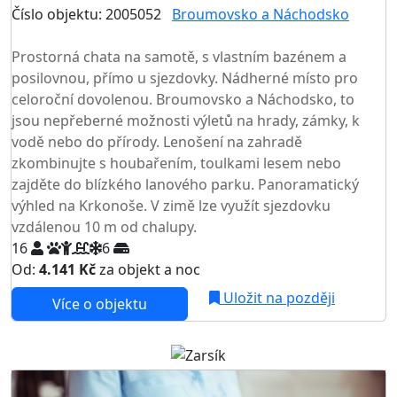
Číslo objektu: 2005052
Broumovsko a Náchodsko
TOP HODNOCENÍ
Prostorná chata na samotě, s vlastním bazénem a
posilovnou, přímo u sjezdovky. Nádherné místo pro
celoroční dovolenou. Broumovsko a Náchodsko, to
jsou nepřeberné možnosti výletů na hrady, zámky, k
vodě nebo do přírody. Lenošení na zahradě
zkombinujte s houbařením, toulkami lesem nebo
zajděte do blízkého lanového parku. Panoramatický
výhled na Krkonoše. V zimě lze využít sjezdovku
vzdálenou 10 m od chalupy.
16
6
Od:
4.141 Kč
za objekt a noc
NEJNIŽŠÍ CENA NA TRHU
Uložit na později
Více o objektu