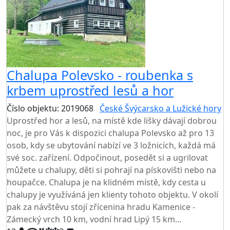
Chalupa Polevsko - roubenka s
krbem uprostřed lesů a hor
Číslo objektu: 2019068
České Švýcarsko a Lužické hory
Uprostřed hor a lesů, na místě kde lišky dávají dobrou
noc, je pro Vás k dispozici chalupa Polevsko až pro 13
osob, kdy se ubytování nabízí ve 3 ložnicích, každá má
své soc. zařízení. Odpočinout, posedět si a ugrilovat
můžete u chalupy, děti si pohrají na pískovišti nebo na
houpačce. Chalupa je na klidném místě, kdy cesta u
chalupy je využíváná jen klienty tohoto objektu. V okolí
pak za návštěvu stojí zřícenina hradu Kamenice -
Zámecký vrch 10 km, vodní hrad Lipý 15 km...