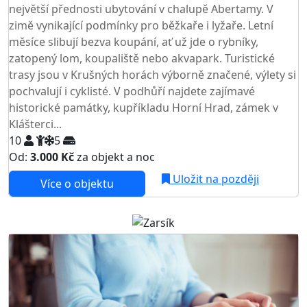
největší přednosti ubytování v chalupě Abertamy. V
zimě vynikající podmínky pro běžkaře i lyžaře. Letní
měsíce slibují bezva koupání, ať už jde o rybníky,
zatopený lom, koupaliště nebo akvapark. Turistické
trasy jsou v Krušných horách výborně značené, výlety si
pochvalují i cyklisté. V podhůří najdete zajímavé
historické památky, kupříkladu Horní Hrad, zámek v
Klášterci...
10
5
Od:
3.000 Kč
za objekt a noc
Uložit na později
Více o objektu