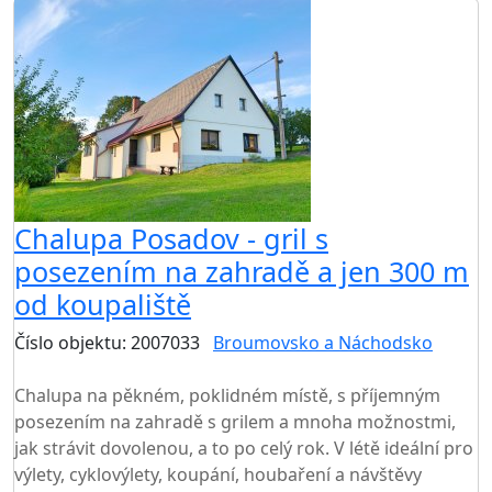
Chalupa Posadov - gril s
posezením na zahradě a jen 300 m
od koupaliště
Číslo objektu: 2007033
Broumovsko a Náchodsko
TOP HODNOCENÍ
Chalupa na pěkném, poklidném místě, s příjemným
posezením na zahradě s grilem a mnoha možnostmi,
jak strávit dovolenou, a to po celý rok. V létě ideální pro
výlety, cyklovýlety, koupání, houbaření a návštěvy