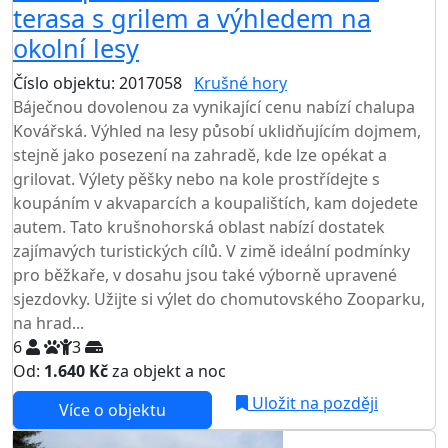
terasa s grilem a výhledem na
okolní lesy
Číslo objektu: 2017058
Krušné hory
Báječnou dovolenou za vynikající cenu nabízí chalupa
Kovářská. Výhled na lesy působí uklidňujícím dojmem,
stejně jako posezení na zahradě, kde lze opékat a
grilovat. Výlety pěšky nebo na kole prostřídejte s
koupáním v akvaparcích a koupalištích, kam dojedete
autem. Tato krušnohorská oblast nabízí dostatek
zajímavých turistických cílů. V zimě ideální podmínky
pro běžkaře, v dosahu jsou také výborně upravené
sjezdovky. Užijte si výlet do chomutovského Zooparku,
na hrad...
6
3
Od:
1.640 Kč
za objekt a noc
Uložit na později
Více o objektu