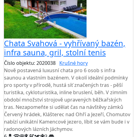
Chata Svahová - vyhřívaný bazén,
infra sauna, gril, stolní tenis
Číslo objektu: 2020038
Krušné hory
TOP HODNOCENÍ
Nově postavená luxusní chata pro 6 osob s infra
saunou a vlastním bazénem. V okolí ideální podmínky
pro sporty v přírodě, hustá síť značených tras - pěší
turistika, cykloturistika, inline bruslení, běh. V zimním
období množství strojově upravených běžkařských
tras. Nezapomeňte si udělat čas na návštěvy zámků
Červený hrádek, Klášterec nad Ohří a Jezeří, Chomutov
nabízí unikátní Kamencové jezero, líbit se vám bude i v
radonových lázních Jáchymov.
6
3