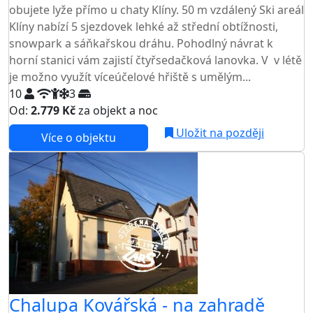
obujete lyže přímo u chaty Klíny. 50 m vzdálený Ski areál
Klíny nabízí 5 sjezdovek lehké až střední obtížnosti,
snowpark a sáňkařskou dráhu. Pohodlný návrat k
horní stanici vám zajistí čtyřsedačková lanovka. V v létě
je možno využít víceúčelové hřiště s umělým...
10
3
Od:
2.779 Kč
za objekt a noc
Uložit na později
Více o objektu
Chalupa Kovářská - na zahradě