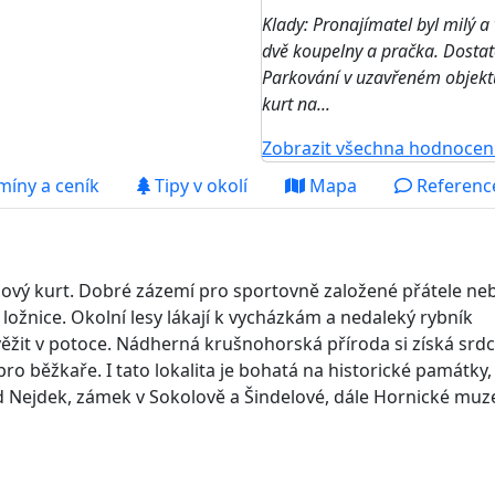
Klady: Pronajímatel byl milý a
dvě koupelny a pračka. Dostate
Parkování v uzavřeném objektu
kurt na...
Zobrazit všechna hodnocen
míny a ceník
Tipy v okolí
Mapa
Reference
isový kurt. Dobré zázemí pro sportovně založené přátele ne
ložnice. Okolní lesy lákají k vycházkám a nedaleký rybník
ěžit v potoce. Nádherná krušnohorská příroda si získá srd
 pro běžkaře. I tato lokalita je bohatá na historické památky,
rad Nejdek, zámek v Sokolově a Šindelové, dále Hornické mu