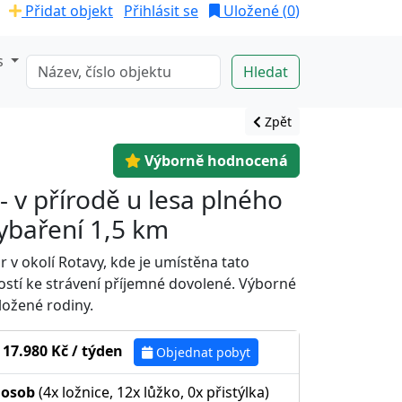
Přidat objekt
Přihlásit se
Uložené (
0
)
s
Zpět
Výborně hodnocená
 v přírodě u lesa plného
rybaření 1,5 km
 v okolí Rotavy, kde je umístěna tato
tostí ke strávení příjemné dovolené. Výborné
ožené rodiny.
 17.980 Kč / týden
Objednat pobyt
 osob
(4x ložnice, 12x lůžko, 0x přistýlka)