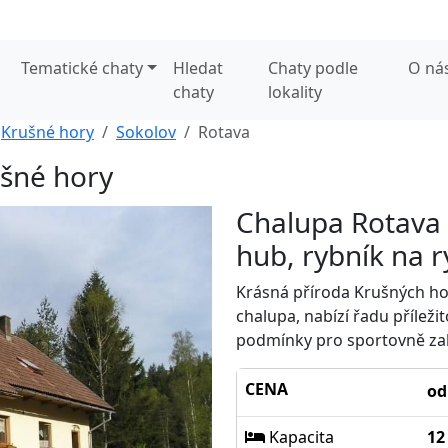
Tematické chaty
Hledat
Chaty podle
O ná
chaty
lokality
Krušné hory
Sokolov
Rotava
ušné hory
Chalupa Rotava -
hub, rybník na 
Krásná příroda Krušných hor
chalupa, nabízí řadu příleži
podmínky pro sportovně zal
CENA
od
Kapacita
12