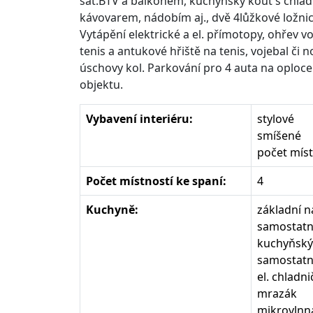
sat.BTV a balkónem, kuchyňský kout s chladn
kávovarem, nádobím aj., dvě 4lůžkové ložni
Vytápění elektrické a el. přímotopy, ohřev vo
tenis a antukové hřiště na tenis, vojebal či n
úschovy kol. Parkování pro 4 auta na oplo
objektu.
Vybavení interiéru:
stylové
smíšené
počet míst
Počet místností ke spaní:
4
Kuchyně:
základní 
samostat
kuchyňský
samostatn
el. chladn
mrazák
mikrovlnn