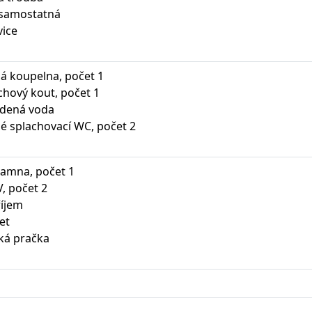
 samostatná
vice
á koupelna, počet 1
hový kout, počet 1
udená voda
é splachovací WC, počet 2
kamna, počet 1
, počet 2
říjem
et
ká pračka