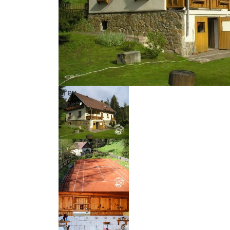
prev
next