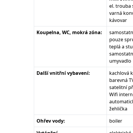
el. trouba
varná kon
kávovar
Koupelna, WC, mokrá zóna:
samostatn
pouze sprc
teplá a st
samostatn
umyvadlo
Další vnitřní vybavení:
kachlová 
barevná TV
satelitní p
Wifi intern
automatic
žehlička
Ohřev vody:
boiler