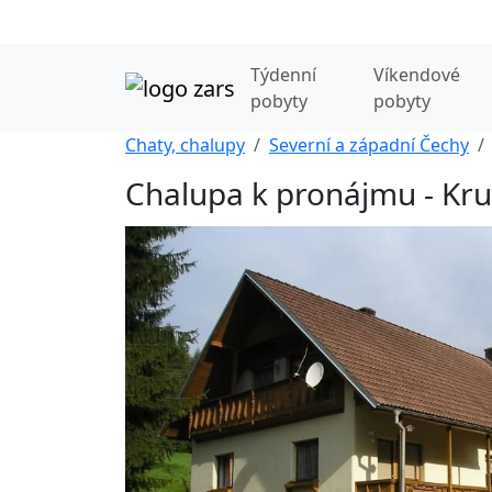
Týdenní
Víkendové
pobyty
pobyty
Chaty, chalupy
Severní a západní Čechy
Chalupa k pronájmu - Kr