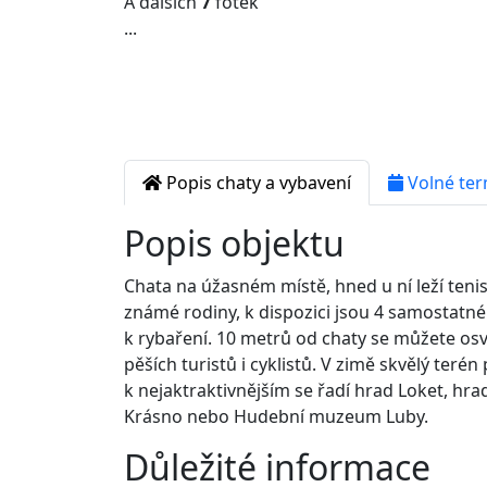
A dalších
7
fotek
...
Popis chaty a vybavení
Volné ter
Popis objektu
Chata na úžasném místě, hned u ní leží ten
známé rodiny, k dispozici jsou 4 samostatné 
k rybaření. 10 metrů od chaty se můžete osv
pěších turistů i cyklistů. V zimě skvělý terén
k nejaktraktivnějším se řadí hrad Loket, h
Krásno nebo Hudební muzeum Luby.
Důležité informace