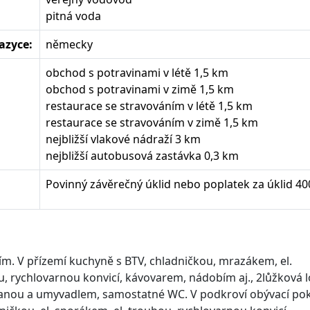
pitná voda
azyce:
německy
obchod s potravinami v létě 1,5 km
obchod s potravinami v zimě 1,5 km
restaurace se stravováním v létě 1,5 km
restaurace se stravováním v zimě 1,5 km
nejbližší vlakové nádraží 3 km
nejbližší autobusová zastávka 0,3 km
Povinný závěrečný úklid nebo poplatek za úklid 400
m. V přízemí kuchyně s BTV, chladničkou, mrazákem, el.
, rychlovarnou konvicí, kávovarem, nádobím aj., 2lůžková l
 vanou a umyvadlem, samostatné WC. V podkroví obývací pok