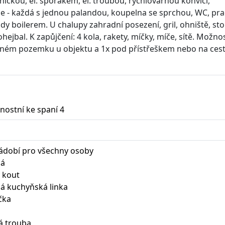
ičkou, el. sporákem, el. troubou, rychlovarnou konvicí,
ce - každá s jednou palandou, koupelna se sprchou, WC, pra
dy boilerem. U chalupy zahradní posezení, gril, ohniště, sto
ohejbal. K zapůjčení: 4 kola, rakety, míčky, míče, sítě. Možno
ceném pozemku u objektu a 1x pod přístřeškem nebo na ces
nostní ke spaní 4
nádobí pro všechny osoby
ná
 kout
á kuchyňská linka
ička
á trouba