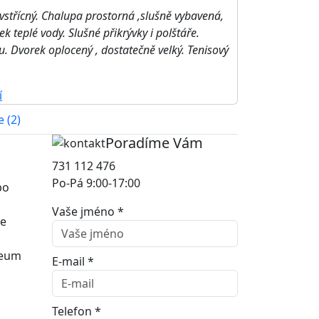
 vstřícný. Chalupa prostorná ,slušně vybavená,
k teplé vody. Slušné přikrývky i polštáře.
. Dvorek oplocený , dostatečně velký. Tenisový
í
 (2)
Poradíme Vám
731 112 476
Po-Pá 9:00-17:00
bo
Vaše jméno *
ce
zeum
E-mail *
Telefon *