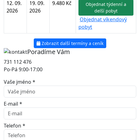
12. 09.
19. 09.
9.480 Kč
Objednat týdenní a
2026
2026
delší pobyt
Objednat víkendový
pobyt
Zobrazit další termíny a ceník
Poradíme Vám
731 112 476
Po-Pá 9:00-17:00
Vaše jméno *
E-mail *
Telefon *