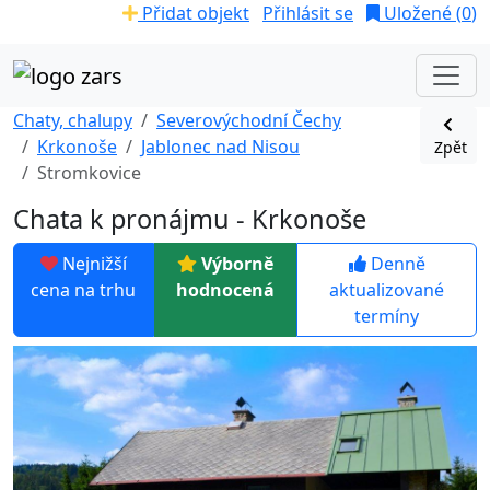
Přidat objekt
Přihlásit se
Uložené (
0
)
Chaty, chalupy
Severovýchodní Čechy
Krkonoše
Jablonec nad Nisou
Zpět
Stromkovice
Chata k pronájmu - Krkonoše
Nejnižší
Výborně
Denně
cena na trhu
hodnocená
aktualizované
termíny