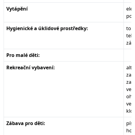
Vytápění
ele
pod
Hygienické a úklidové prostředky:
toa
tek
zák
Pro malé děti:
Rekreační vybavení:
alt
zah
zah
ven
ohn
ven
klo
Zábava pro děti:
pís
hou