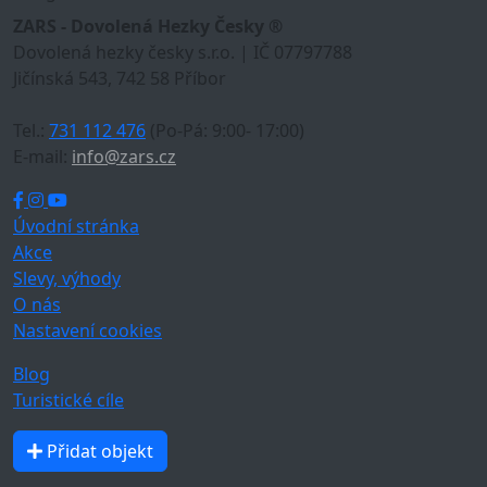
ZARS - Dovolená Hezky Česky ®
Dovolená hezky česky s.r.o. | IČ 07797788
Jičínská 543, 742 58 Příbor
Tel.:
731 112 476
(Po-Pá: 9:00- 17:00)
E-mail:
info@zars.cz
Úvodní stránka
Akce
Slevy, výhody
O nás
Nastavení cookies
Blog
Turistické cíle
Přidat objekt