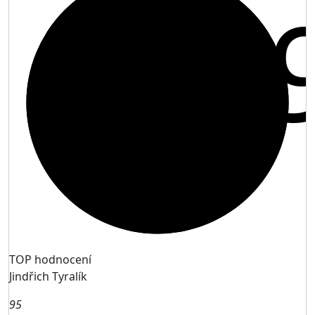
9,
TOP hodnocení
Jindřich Tyralík
95