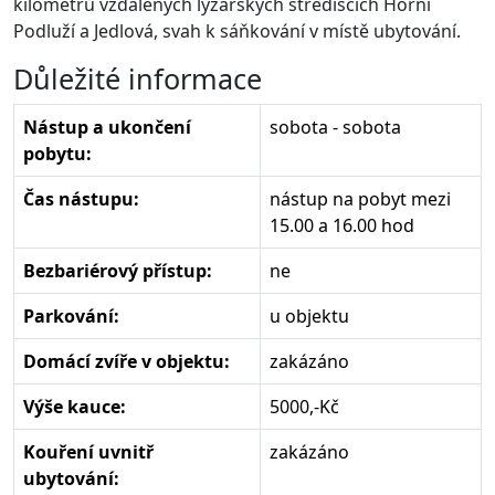
kilometrů vzdálených lyžařských střediscích Horní
Podluží a Jedlová, svah k sáňkování v místě ubytování.
Důležité informace
Nástup a ukončení
sobota - sobota
pobytu:
Čas nástupu:
nástup na pobyt mezi
15.00 a 16.00 hod
Bezbariérový přístup:
ne
Parkování:
u objektu
Domácí zvíře v objektu:
zakázáno
Výše kauce:
5000,-Kč
Kouření uvnitř
zakázáno
ubytování: