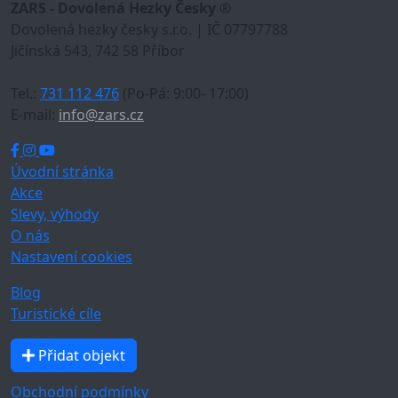
ZARS - Dovolená Hezky Česky ®
Dovolená hezky česky s.r.o. | IČ 07797788
Jičínská 543, 742 58 Příbor
Tel.:
731 112 476
(Po-Pá: 9:00- 17:00)
E-mail:
info@zars.cz
Úvodní stránka
Akce
Slevy, výhody
O nás
Nastavení cookies
Blog
Turistické cíle
Přidat objekt
Obchodní podmínky