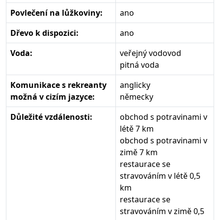
Povlečení na lůžkoviny:
ano
Dřevo k dispozici:
ano
Voda:
veřejný vodovod
pitná voda
Komunikace s rekreanty
anglicky
možná v cizím jazyce:
německy
Důležité vzdálenosti:
obchod s potravinami v
létě 7 km
obchod s potravinami v
zimě 7 km
restaurace se
stravováním v létě 0,5
km
restaurace se
stravováním v zimě 0,5