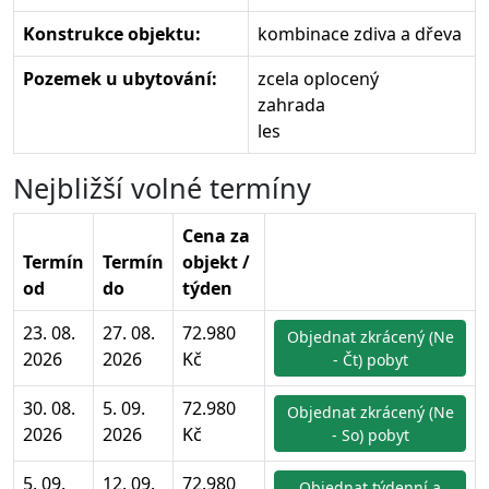
Konstrukce objektu:
kombinace zdiva a dřeva
Pozemek u ubytování:
zcela oplocený
zahrada
les
Nejbližší volné termíny
Cena za
Termín
Termín
objekt /
od
do
týden
23. 08.
27. 08.
72.980
Objednat zkrácený (Ne
2026
2026
Kč
- Čt) pobyt
30. 08.
5. 09.
72.980
Objednat zkrácený (Ne
2026
2026
Kč
- So) pobyt
5. 09.
12. 09.
72.980
Objednat týdenní a