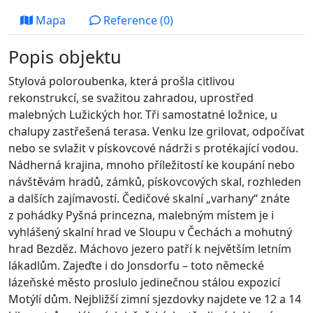
Mapa
Reference (0)
Popis objektu
Stylová poloroubenka, která prošla citlivou
rekonstrukcí, se svažitou zahradou, uprostřed
malebných Lužických hor. Tři samostatné ložnice, u
chalupy zastřešená terasa. Venku lze grilovat, odpočívat
nebo se svlažit v pískovcové nádrži s protékající vodou.
Nádherná krajina, mnoho příležitostí ke koupání nebo
návštěvám hradů, zámků, pískovcových skal, rozhleden
a dalších zajímavostí. Čedičové skalní „varhany“ znáte
z pohádky Pyšná princezna, malebným místem je i
vyhlášený skalní hrad ve Sloupu v Čechách a mohutný
hrad Bezděz. Máchovo jezero patří k největším letním
lákadlům. Zajeďte i do Jonsdorfu – toto německé
lázeňské město proslulo jedinečnou stálou expozicí
Motýlí dům. Nejbližší zimní sjezdovky najdete ve 12 a 14