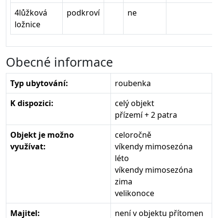
4lůžková
podkroví
ne
ložnice
Obecné informace
Typ ubytování:
roubenka
K dispozici:
celý objekt
přízemí + 2 patra
Objekt je možno
celoročně
využívat:
víkendy mimosezóna
léto
víkendy mimosezóna
zima
velikonoce
Majitel:
není v objektu přítomen