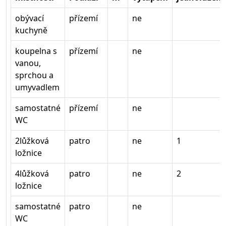
obývací
přízemí
ne
kuchyně
koupelna s
přízemí
ne
vanou,
sprchou a
umyvadlem
samostatné
přízemí
ne
WC
2lůžková
patro
ne
1
ložnice
4lůžková
patro
ne
2
ložnice
samostatné
patro
ne
WC