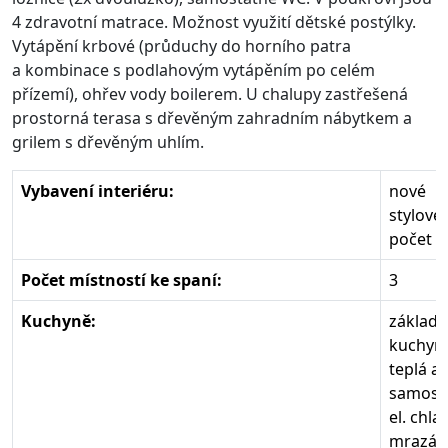
4 zdravotní matrace. Možnost využití dětské postýlky.
Vytápění krbové (průduchy do horního patra
a kombinace s podlahovým vytápěním po celém
přízemí), ohřev vody boilerem. U chalupy zastřešená
prostorná terasa s dřevěným zahradním nábytkem a
grilem s dřevěným uhlím.
Vybavení interiéru:
nové
stylové
počet m
Počet místností ke spaní:
3
Kuchyně:
základn
kuchyň
teplá a
samosta
el. chla
mrazák