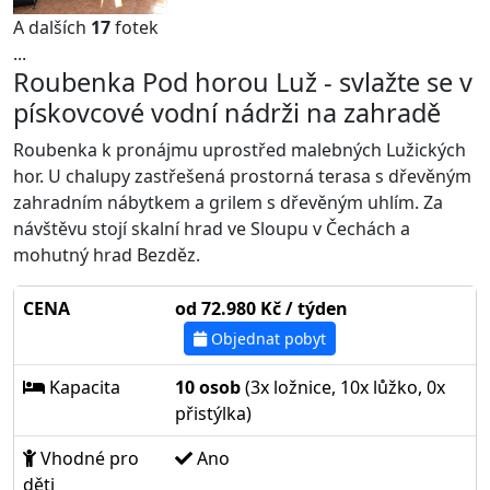
A dalších
17
fotek
...
Roubenka Pod horou Luž - svlažte se v
pískovcové vodní nádrži na zahradě
Roubenka k pronájmu uprostřed malebných Lužických
hor. U chalupy zastřešená prostorná terasa s dřevěným
zahradním nábytkem a grilem s dřevěným uhlím. Za
návštěvu stojí skalní hrad ve Sloupu v Čechách a
mohutný hrad Bezděz.
CENA
od 72.980 Kč / týden
Objednat pobyt
Kapacita
10 osob
(3x ložnice, 10x lůžko, 0x
přistýlka)
Vhodné pro
Ano
děti