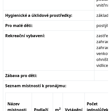
vnitřní 
Hygienické a úklidové prostředky:
základn
Pro malé děti:
postýlk
Rekreační vybavení:
zastřeš
zahradn
zahradn
venkovn
ohniště
vidlice
Zábava pro děti:
Seznam místností k pronájmu:
Název
Počet
2
místnosti
Podlaží
m
Vytápění
jednolůžek