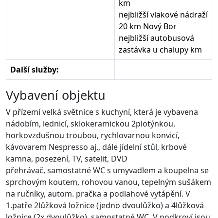
km
nejbližší vlakové nádraží
20 km Nový Bor
nejbližší autobusová
zastávka u chalupy km
Další služby:
Vybavení objektu
V přízemí velká světnice s kuchyní, která je vybavena
nádobím, lednicí, sklokeramickou 2plotýnkou,
horkovzdušnou troubou, rychlovarnou konvicí,
kávovarem Nespresso aj., dále jídelní stůl, krbové
kamna, posezení, TV, satelit, DVD
přehrávač, samostatné WC s umyvadlem a koupelna se
sprchovým koutem, rohovou vanou, tepelným sušákem
na ručníky, autom. pračka a podlahové vytápění. V
1.patře 2lůžková ložnice (jedno dvoulůžko) a 4lůžková
ložnice (2x dvoulůžko), samostatné WC. V podkroví jsou