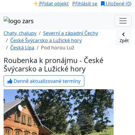
Přidat objekt
Přihlásit se
Uložené (
0
)
Chaty, chalupy
Severní a západní Čechy
České Švýcarsko a Lužické hory
Zpět
Česká Lípa
Pod horou Luž
Roubenka k pronájmu - České
Švýcarsko a Lužické hory
Denně aktualizované termíny