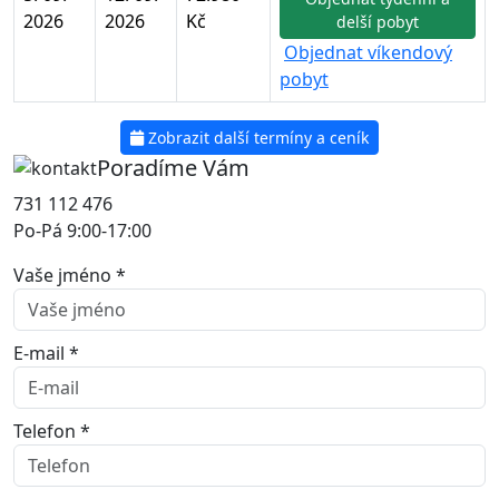
2026
2026
Kč
delší pobyt
Objednat víkendový
pobyt
Zobrazit další termíny a ceník
Poradíme Vám
731 112 476
Po-Pá 9:00-17:00
Vaše jméno *
E-mail *
Telefon *