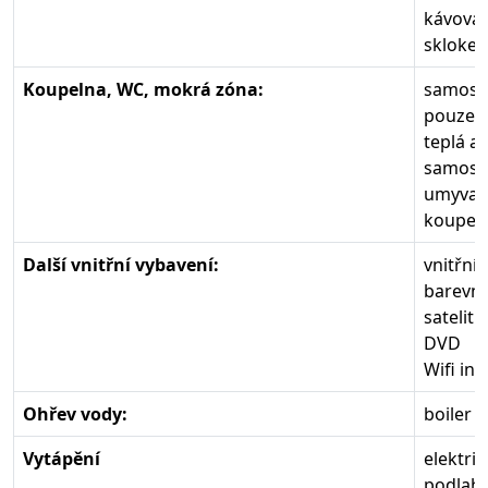
kávova
skloker
Koupelna, WC, mokrá zóna:
samosta
pouze s
teplá a
samosta
umyvadl
koupeln
Další vnitřní vybavení:
vnitřní 
barevná
satelitn
DVD
Wifi int
Ohřev vody:
boiler
Vytápění
elektri
podlah