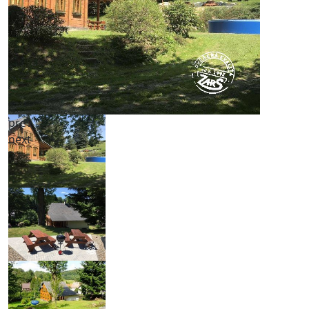
prev
next