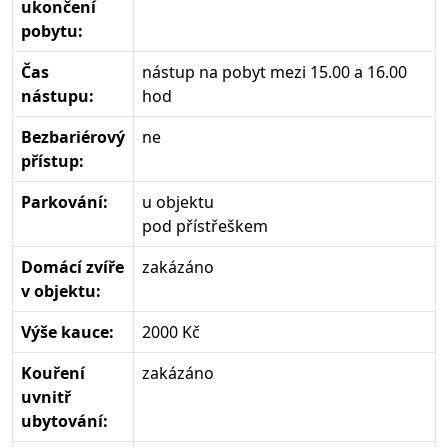
ukončení
pobytu:
Čas
nástup na pobyt mezi 15.00 a 16.00
nástupu:
hod
Bezbariérový
ne
přístup:
Parkování:
u objektu
pod přístřeškem
Domácí zvíře
zakázáno
v objektu:
Výše kauce:
2000 Kč
Kouření
zakázáno
uvnitř
ubytování: