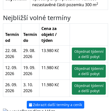
2
nezastavěné části pozemku 300 m
Nejbližší volné termíny
Cena za
Termín
Termín
objekt /
od
do
týden
22. 08.
29. 08.
13.980 Kč
Objednat týdenní
2026
2026
a delší pobyt
12. 09.
19. 09.
11.980 Kč
Objednat týdenní
2026
2026
a delší pobyt
26. 09.
3. 10.
11.980 Kč
Objednat týdenní
2026
2026
a delší pobyt
Zobrazit další termíny a ceník