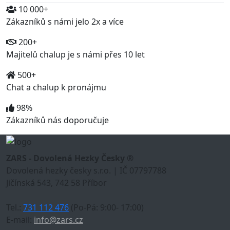
10 000+
Zákazníků s námi jelo 2x a více
200+
Majitelů chalup je s námi přes 10 let
500+
Chat a chalup k pronájmu
98%
Zákazníků nás doporučuje
ZARS - Dovolená Hezky Česky ®
Dovolená hezky česky s.r.o. | IČ 07797788
Jičínská 543, 742 58 Příbor
Tel.:
731 112 476
(Po-Pá: 9:00- 17:00)
E-mail:
info@zars.cz