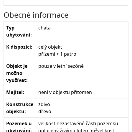
Obecné informace
Typ
chata
ubytování:
K dispozici:
celý objekt
přízemí + 1 patro
Objekt je
pouze v letní sezóně
možno
využívat:
Majitel:
není v objektu přítomen
Konstrukce
zdivo
objektu:
dřevo
Pozemek u
velikost nezastavěné části pozemku
2
ubytování:
oplocený živým plotem m
velikost