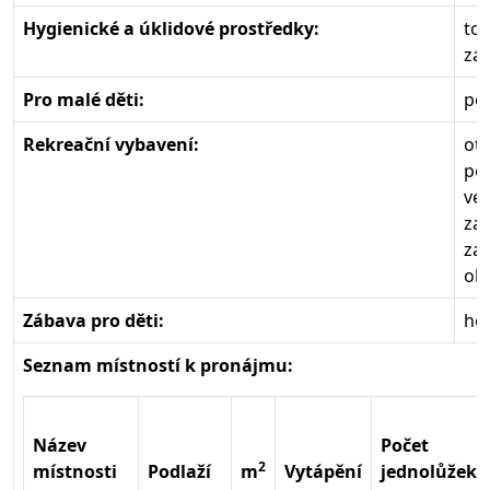
Hygienické a úklidové prostředky:
toa
zák
Pro malé děti:
pos
Rekreační vybavení:
ote
pe
ve
zah
zah
oh
Zábava pro děti:
ho
Seznam místností k pronájmu:
Název
Počet
2
místnosti
Podlaží
m
Vytápění
jednolůžek