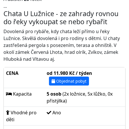
...
Chata U Lužnice - ze zahrady rovnou
do řeky vykoupat se nebo rybařit
Dovolená pro rybáře, kdy chata leží přímo u řeky
Lužnice. Skvělá dovolená i pro rodiny s dětmi. U chaty
zastřešená pergola s posezením, terasa a ohniště. V
okolí zámek Červená Lhota, hrad olrík, Zvíkov, zámek
Hluboká nad Vltavou aj.
CENA
od 11.980 Kč / týden
Objednat pobyt
Kapacita
5 osob
(2x ložnice, 5x lůžko, 0x
přistýlka)
Vhodné pro
Ano
děti