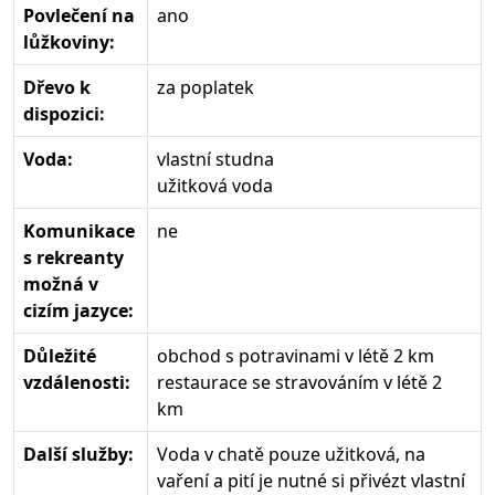
Povlečení na
ano
lůžkoviny:
Dřevo k
za poplatek
dispozici:
Voda:
vlastní studna
užitková voda
Komunikace
ne
s rekreanty
možná v
cizím jazyce:
Důležité
obchod s potravinami v létě 2 km
vzdálenosti:
restaurace se stravováním v létě 2
km
Další služby:
Voda v chatě pouze užitková, na
vaření a pití je nutné si přivézt vlastní