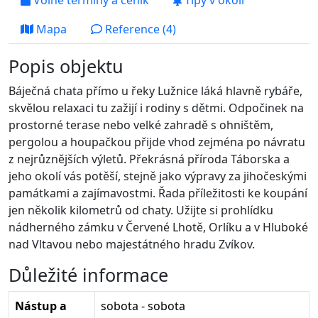
Volné termíny a ceník
Tipy v okolí
Mapa
Reference (4)
Popis objektu
Báječná chata přímo u řeky Lužnice láká hlavně rybáře,
skvělou relaxaci tu zažijí i rodiny s dětmi. Odpočinek na
prostorné terase nebo velké zahradě s ohništěm,
pergolou a houpačkou přijde vhod zejména po návratu
z nejrůznějších výletů. Překrásná příroda Táborska a
jeho okolí vás potěší, stejně jako výpravy za jihočeskými
památkami a zajímavostmi. Řada příležitosti ke koupání
jen několik kilometrů od chaty. Užijte si prohlídku
nádherného zámku v Červené Lhotě, Orlíku a v Hluboké
nad Vltavou nebo majestátného hradu Zvíkov.
Důležité informace
Nástup a
sobota - sobota