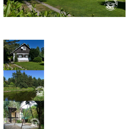
prev
next