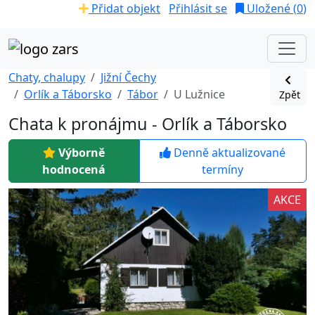
Přidat objekt
Přihlásit se
Uložené (
0
)
Chaty, chalupy
Jižní Čechy
Orlík a Táborsko
Tábor
U Lužnice
Zpět
Chata k pronájmu - Orlík a Táborsko
Výborně
Denně aktualizované
hodnocená
termíny
AKCE