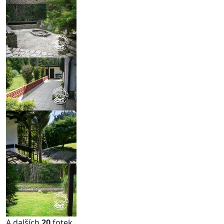
A dalších
20
fotek