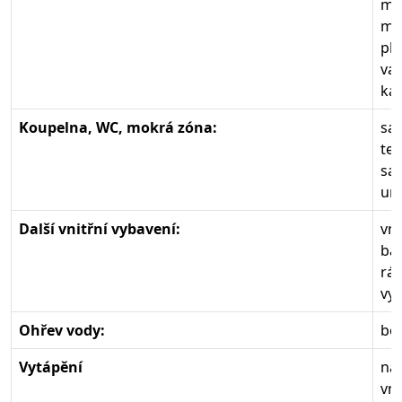
mr
mi
ply
va
ká
Koupelna, WC, mokrá zóna:
sa
tep
sa
um
Další vnitřní vybavení:
vni
bar
rád
vy
Ohřev vody:
boi
Vytápění
na 
vni