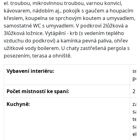
el. troubou, mikrovlnnou troubou, varnou konvicí,
kávovarem, nádobím aj., pokojík s gaučem a houpacím
křeslem, koupelna se sprchovým koutem a umyvadlem,
samostatné WC s umyvadlem. V podkroví 2lůžková a
3lůžková ložnice. Vytápění - krb (s vedením teplého
vzduchu do podkroví) a kamínka pevná paliva, ohřev
užitkové vody boilerem. U chaty zastřešená pergola s
posezením, terasa a ohniště.
Vybavení interiéru:
sm
poč
Počet místností ke spaní:
2
Kuchyně:
zá
sa
tep
sa
el.