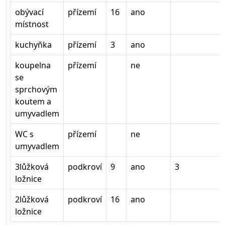
obývací
přízemí
16
ano
místnost
kuchyňka
přízemí
3
ano
koupelna
přízemí
ne
se
sprchovým
koutem a
umyvadlem
WC s
přízemí
ne
umyvadlem
3lůžková
podkroví
9
ano
3
ložnice
2lůžková
podkroví
16
ano
ložnice